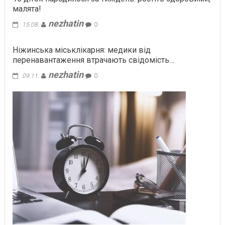
малята!
nezhatin
15.08.
0
Ніжинська міськлікарня: медики від
перенавантаження втрачають свідомість…
nezhatin
09.11.
0