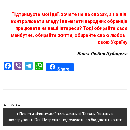
Підтримуєте мої ідеї, хочете не на словах, а на ділі
контролювати владу і вимагати народних обранців
працювати на ваші інтереси? Тоді обирайте своє
майбутнє, обирайте життя, обирайте свою любов і
свою Україну
Ваша Любов Зубицька
Facebook
Viber
Telegram
WhatsApp
Share
загрузка...
Навігація
Повісти ніжинської письменниці Тетяни Винник в
ілюструванні Юлії Петренко надрукують за бюджетні кошти
по