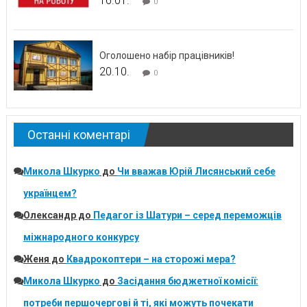
16.01.
0
Оголошено набір працівників!
20.10.
0
Останні коментарі
Микола Шкурко
до
Чи вважав Юрій Лисянський себе
українцем?
Олександр
до
Педагог із Шатури – серед переможців
міжнародного конкурсу
Женя
до
Квадрокоптери – на сторожі мера?
Микола Шкурко
до
Засідання бюджетної комісії:
потреби першочергові й ті, які можуть почекати