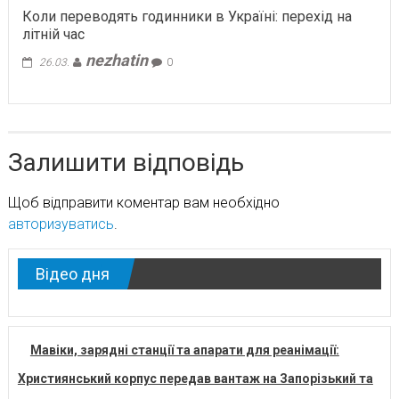
Коли переводять годинники в Україні: перехід на
літній час
nezhatin
26.03.
0
Залишити відповідь
Щоб відправити коментар вам необхідно
авторизуватись
.
Відео дня
Мавіки, зарядні станції та апарати для реанімації:
Християнський корпус передав вантаж на Запорізький та