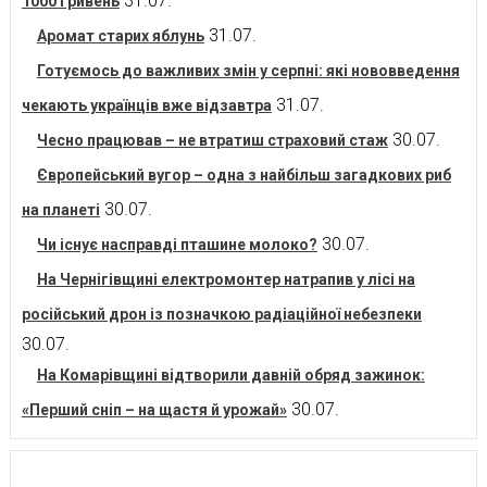
31.07.
1000 гривень
31.07.
Аромат старих яблунь
Готуємось до важливих змін у серпні: які нововведення
31.07.
чекають українців вже відзавтра
30.07.
Чесно працював – не втратиш страховий стаж
Європейський вугор – одна з найбільш загадкових риб
30.07.
на планеті
30.07.
Чи існує насправді пташине молоко?
На Чернігівщині електромонтер натрапив у лісі на
російський дрон із позначкою радіаційної небезпеки
30.07.
На Комарівщині відтворили давній обряд зажинок:
30.07.
«Перший сніп – на щастя й урожай»