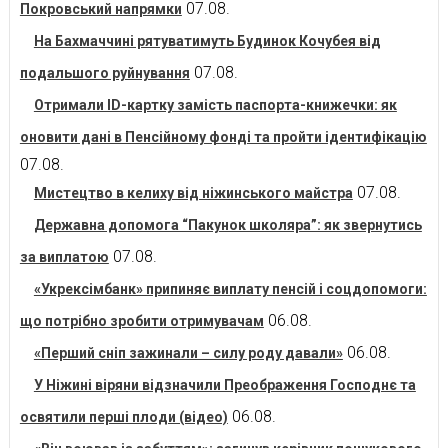
07.08.
Покровський напрямки
На Бахмаччині рятуватимуть Будинок Кочубея від
07.08.
подальшого руйнування
Отримали ID-картку замість паспорта-книжечки: як
оновити дані в Пенсійному фонді та пройти ідентифікацію
07.08.
07.08.
Мистецтво в келиху від ніжинського майстра
Державна допомога “Пакунок школяра”: як звернутись
07.08.
за виплатою
«Укрексімбанк» припиняє виплату пенсій і соцдопомоги:
06.08.
що потрібно зробити отримувачам
06.08.
«Перший сніп зажинали – силу роду давали»
У Ніжині віряни відзначили Преображення Господнє та
06.08.
освятили перші плоди (відео)