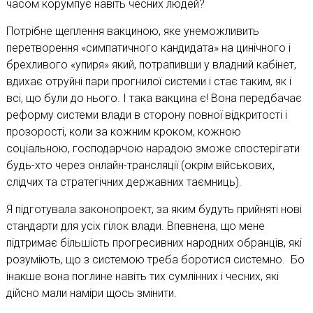
часом корумпує навіть чесних людей?
Потрібне щеплення вакциною, яке унеможливить
перетворення «симпатичного кандидата» на цинічного і
брехливого «упиря» який, потрапивши у владний кабінет,
вдихає отруйні пари прогнилої системи і стає таким, як і
всі, що були до нього. І така вакцина є! Вона передбачає
реформу системи влади в сторону повної відкритості і
прозорості, коли за кожним кроком, кожною
соціальною, господарчою нарадою зможе спостерігати
будь-хто через онлайн-трансляції (окрім військових,
слідчих та стратегічних державних таємниць).
Я підготувала законопроект, за яким будуть прийняті нові
стандарти для усіх гілок влади. Впевнена, що мене
підтримає більшість прогресивних народних обранців, які
розуміють, що з системою треба боротися системно. Бо
інакше вона поглине навіть тих сумлінних і чесних, які
дійсно мали наміри щось змінити.