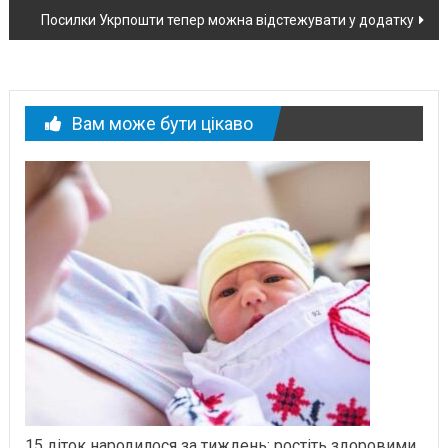
новині
Посилки Укрпошти тепер можна відстежувати у додатку
Вам може бути цікаво
15 діток народилося за тиждень: ростіть здоровими,