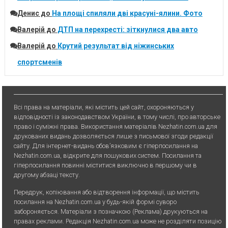
Денис
до
На площі спиляли дві красуні-ялини. Фото
Валерій
до
ДТП на перехресті: зіткнулися два авто
Валерій
до
Крутий результат від ніжинських
спортсменів
Всі права на матеріали, які містить цей сайт, охороняються у
відповідності із законодавством України, в тому числі, про авторське
право і суміжні права. Використання матерiалiв Nezhatin.com.ua для
друкованих видань дозволяється лише з письмової згоди редакції
сайту. Для iнтернет-видань обов’язковим є гiперпосилання на
Nezhatin.com.ua, відкрите для пошукових систем. Посилання та
гіперпосилання повинні міститися виключно в першому чи в
другому абзаці тексту.
Передрук, копiювання або вiдтворення iнформацiї, що мiстить
посилання на Nezhatin.com.ua у будь-якiй формi суворо
забороняється. Матеріали з позначкою (Реклама) друкуються на
правах реклами. Редакція Nezhatin.com.ua може не розділяти позицію