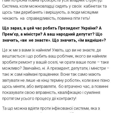
Нам потрібна повна прозорість усіх владних структур.
Система, коли можновладці сидять у своїх кабінетах та
щось там дерибанять і вирішують, а люди місяцями
чекають на справедливість, повинна піти геть!
Що зараз, в цей час робить Президент України? А
Прем’єр, а міністри? А ваш народний депутат? Що
значить, «ви не знаєте». Що значить, «їм видніше»?
Це ж ми з вами їх найняли! Уявіть, що ви не знаєте, де
вештається і що робить ваш робітник, якого ви найняли
зробити ремонт у вашій оселі, чи орати ваше поле – таке
можливо? Звичайно, ні. А президент, депутати, і міністри –
такі ж самі наймані працівники. Вони так само мають
звітувати не лише «в кінці терміну роботи», коли вже пізно
щось міняти, або виправляти, бо втрачено час, а повинні
показувати свою вправність, кваліфікацію і сумління
протягом усього процесу дії контракту!
Та що можна вдіяти проти інфікованої системи, яка з