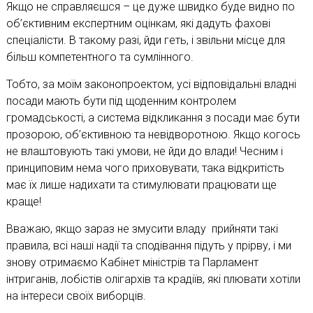
Якщо не справляєшся – це дуже швидко буде видно по
об’єктивним експертним оцінкам, які дадуть фахові
спеціалісти. В такому разі, йди геть, і звільни місце для
більш компетентного та сумлінного.
Тобто, за моїм законопроектом, усі відповідальні владні
посади мають бути під щоденним контролем
громадськості, а система відкликання з посади має бути
прозорою, об’єктивною та невідворотною. Якщо когось
не влаштовують такі умови, не йди до влади! Чесним і
принциповим нема чого приховувати, така відкритість
має їх лише надихати та стимулювати працювати ще
краще!
Вважаю, якщо зараз не змусити владу прийняти такі
правила, всі наші надії та сподівання підуть у прірву, і ми
знову отримаємо Кабінет міністрів та Парламент
інтриганів, лобістів олігархів та крадіїв, які плювати хотіли
на інтереси своїх виборців.