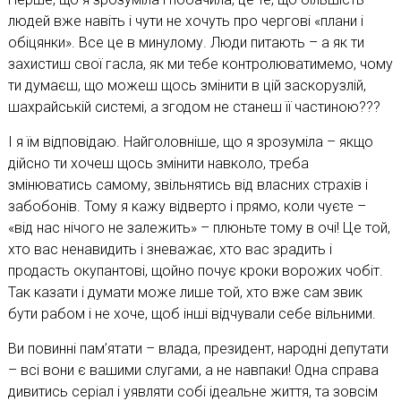
людей вже навіть і чути не хочуть про чергові «плани і
обіцянки». Все це в минулому. Люди питають – а як ти
захистиш свої гасла, як ми тебе контролюватимемо, чому
ти думаєш, що можеш щось змінити в цій заскорузлій,
шахрайській системі, а згодом не станеш її частиною???
І я їм відповідаю. Найголовніше, що я зрозуміла – якщо
дійсно ти хочеш щось змінити навколо, треба
змінюватись самому, звільнятись від власних страхів і
забобонів. Тому я кажу відверто і прямо, коли чуєте –
«від нас нічого не залежить» – плюньте тому в очі! Це той,
хто вас ненавидить і зневажає, хто вас зрадить і
продасть окупантові, щойно почує кроки ворожих чобіт.
Так казати і думати може лише той, хто вже сам звик
бути рабом і не хоче, щоб інші відчували себе вільними.
Ви повинні пам’ятати – влада, президент, народні депутати
– всі вони є вашими слугами, а не навпаки! Одна справа
дивитись серіал і уявляти собі ідеальне життя, та зовсім