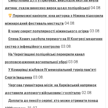
Смертельна ДТП у Прилуках, внаслідок якої загинула
04.08.
дитина: судом винесено вирок щодо поліцейської
Переможні канікули: юна акторка з Ніжина підкорила
04.08.
міжнародний фестиваль мистецтв
03.08.
В чому секрет популярності ніжинського огірка
Олена Хомич здобула перемогу на ІІІ Конгресі медичних
03.08.
сестер з інфекційного контролю
На Чернігівщині поліцейські перекрили канал
03.08.
розповсюдження вогнепальної зброї
У Комарівці відбувся IV меморіальний турнір пам’яті
03.08.
Сергія Іващенка
Чергова гуманітарна місія: на Харківський напрямок
02.08.
доставили допомогу військовим і госпіталю
Доплата до пенсії у серпні: хто може отримати понад