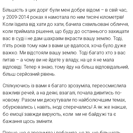
Більшість з цих доріг були мені добре відомі – в свій час,
у 2009-2014 роках я намотала по ним тисячі кілометрів!
Коли їздила від хати до хати, бачила схвильовані обличчя,
коли приймала рішення, що буду до останнього захищати
вас в суді і не дам шахраям вкрасти вашу землю. Тоді,
п’ять років тому нам з вами це вдалося, хоча було дуже
важко. Ми відстояли вашу землю. Тоді багато хто з вас
питав – а чому ви не йдете у владу, на це я не мала
відповіді. Тепер я знаю, тому йду на більш відповідальний,
більш серйозний рівень.
Спілкуючись із вами я багато зрозуміла, переосмислила
важливі речей, а на деякі, взагалі, почала дивитись по-
новому. Разом ми дискутували по найболючішим темах,
обурювались і, навіть, іноді сперечались! А як же інакше,
бо емоції завжди вирують, коли ми не байдужі та є
бажання щось змінити.
Перше, що я зрозуміла і побачила, це те, що більшість