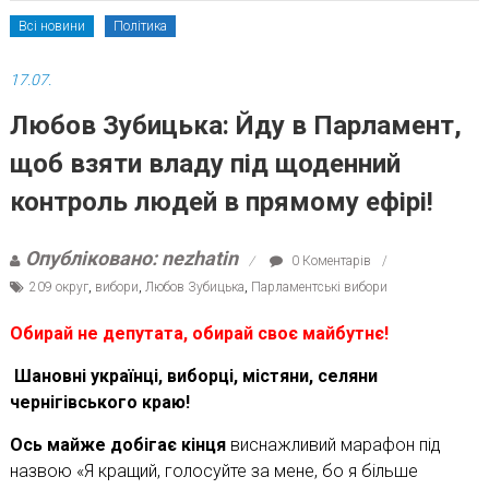
Всі новини
Політика
17.07.
Любов Зубицька: Йду в Парламент,
щоб взяти владу під щоденний
контроль людей в прямому ефірі!
Опубліковано: nezhatin
0 Коментарів
209 округ
,
вибори
,
Любов Зубицька
,
Парламентські вибори
Обирай не депутата, обирай
с
во
є майбутнє!
Шановні українці, виборці, містяни, селяни
чернігівського краю!
Ось майже добігає кінця
виснажливий марафон під
назвою «Я кращий, голосуйте за мене, бо я більше