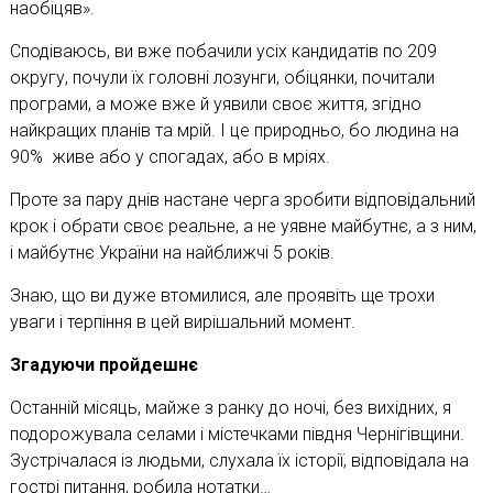
наобіцяв».
Сподіваюсь, ви вже побачили усіх кандидатів по 209
округу, почули їх головні лозунги, обіцянки, почитали
програми, а може вже й уявили своє життя, згідно
найкращих планів та мрій. І це природньо, бо людина на
90% живе або у спогадах, або в мріях.
Проте за пару днів настане черга зробити відповідальний
крок і обрати своє реальне, а не уявне майбутнє, а з ним,
і майбутнє України на найближчі 5 років.
Знаю, що ви дуже втомилися, але проявіть ще трохи
уваги і терпіння в цей вирішальний момент.
Згадуючи пройдешнє
Останній місяць, майже з ранку до ночі, без вихідних, я
подорожувала селами і містечками півдня Чернігівщини.
Зустрічалася із людьми, слухала їх історії, відповідала на
гострі питання, робила нотатки…