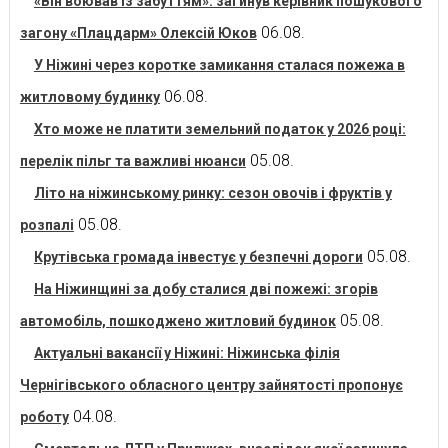
«Він воював із забуттям»: загинув керівник пошукового
06.08.
загону «Плацдарм» Олексій Юков
У Ніжині через коротке замикання сталася пожежа в
06.08.
житловому будинку
Хто може не платити земельний податок у 2026 році:
05.08.
перелік пільг та важливі нюанси
Літо на ніжинському ринку: сезон овочів і фруктів у
05.08.
розпалі
05.08.
Крутівська громада інвестує у безпечні дороги
На Ніжинщині за добу сталися дві пожежі: згорів
05.08.
автомобіль, пошкоджено житловий будинок
Актуальні вакансії у Ніжині: Ніжинська філія
Чернігівського обласного центру зайнятості пропонує
04.08.
роботу