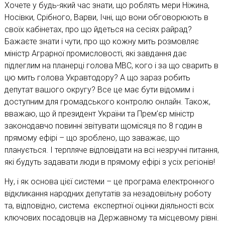
Хочете у будь-який час знати, що роблять мери Ніжина,
Носівки, Срібного, Варви, Ічні, що вони обговорюють в
своїх кабінетах, про що йдеться на сесіях райрад?
Бажаєте знати і чути, про що кожну мить розмовляє
міністр Аграрної промисловості, які завдання дає
підлеглим на планерці голова МВС, кого і за що сварить в
цю мить голова Укравтодору? А що зараз робить
депутат вашого округу? Все це має бути відомим і
доступним для громадського контролю онлайн. Також,
вважаю, що й президент України та Прем’єр міністр
законодавчо повинні звітувати щомісяця по 8 годин в
прямому ефірі – що зроблено, що заважає, що
планується. І терпляче відповідати на всі незручні питання,
які будуть задавати люди в прямому ефірі з усіх регіонів!
Ну, і як основа цієї системи – це програма електронного
відкликання народних депутатів за незадовільну роботу
та, відповідно, система експертної оцінки діяльності всіх
ключових посадовців на Державному та місцевому рівні.