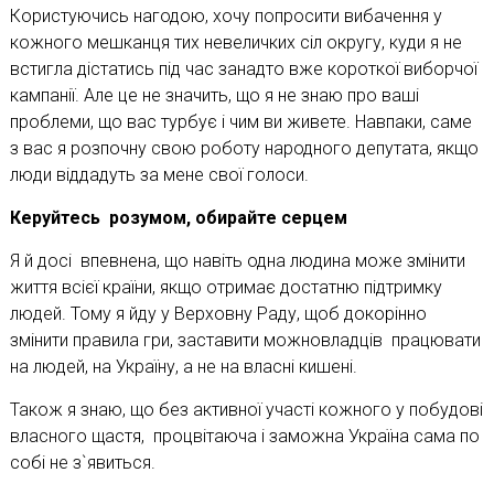
Користуючись нагодою, хочу попросити вибачення у
кожного мешканця тих невеличких сіл округу, куди я не
встигла дістатись під час занадто вже короткої виборчої
кампанії. Але це не значить, що я не знаю про ваші
проблеми, що вас турбує і чим ви живете. Навпаки, саме
з вас я розпочну свою роботу народного депутата, якщо
люди віддадуть за мене свої голоси.
Керуйтесь розумом, обирайте серцем
Я й досі впевнена, що навіть одна людина може змінити
життя всієї країни, якщо отримає достатню підтримку
людей. Тому я йду у Верховну Раду, щоб докорінно
змінити правила гри, заставити можновладців працювати
на людей, на Україну, а не на власні кишені.
Також я знаю, що без активної участі кожного у побудові
власного щастя, процвітаюча і заможна Україна сама по
собі не з`явиться.