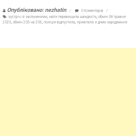
Опубліковано: nezhatin
0 Коментарів
зустріч із звільненими
,
мати перевищила швидкість
,
обмін 06 травня
2025
,
обмін 205 на 205
,
поліція відпустила
,
привітали з днем народження