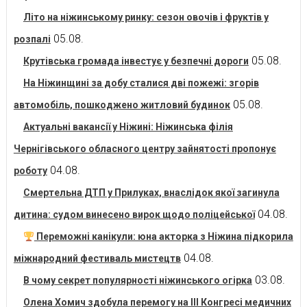
Літо на ніжинському ринку: сезон овочів і фруктів у
05.08.
розпалі
05.08.
Крутівська громада інвестує у безпечні дороги
На Ніжинщині за добу сталися дві пожежі: згорів
05.08.
автомобіль, пошкоджено житловий будинок
Актуальні вакансії у Ніжині: Ніжинська філія
Чернігівського обласного центру зайнятості пропонує
04.08.
роботу
Смертельна ДТП у Прилуках, внаслідок якої загинула
04.08.
дитина: судом винесено вирок щодо поліцейської
Переможні канікули: юна акторка з Ніжина підкорила
04.08.
міжнародний фестиваль мистецтв
03.08.
В чому секрет популярності ніжинського огірка
Олена Хомич здобула перемогу на ІІІ Конгресі медичних