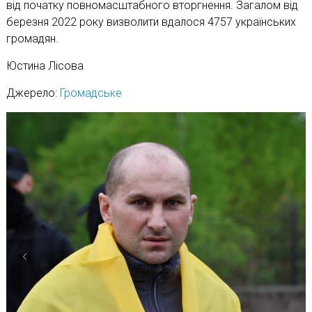
від початку повномасштабного вторгнення. Загалом від
березня 2022 року визволити вдалося 4757 українських
громадян.
Юстина Лісова
Джерело:
Громадське