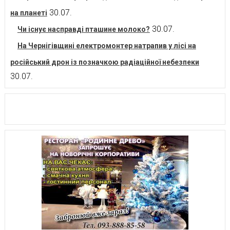
30.07.
на планеті
30.07.
Чи існує насправді пташине молоко?
На Чернігівщині електромонтер натрапив у лісі на
російський дрон із позначкою радіаційної небезпеки
30.07.