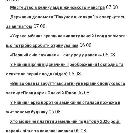
07.08.
Мистецтво в келиху від ніжинського майстра
Державна допомога “Пакунок школяра”: як звернутись
07.08.
за виплатою
«Укрексімбанк» припиняє виплату пенсій і соцдопомоги:
06.08.
що потрібно зробити отримувачам
06.08.
«Перший сніп зажинали – силу роду давали»
У Ніжині віряни відзначили Преображення Господнє та
06.08.
освятили перші плоди (відео)
«Він воював із забуттям»: загинув керівник пошукового
06.08.
загону «Плацдарм» Олексій Юков
У Ніжині через коротке замикання сталася пожежа в
06.08.
житловому будинку
Хто може не платити земельний податок у 2026 році:
05.08.
перелік пільг та важливі нюанси