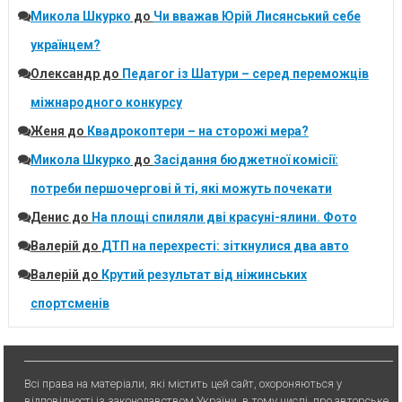
Микола Шкурко
до
Чи вважав Юрій Лисянський себе
українцем?
Олександр
до
Педагог із Шатури – серед переможців
міжнародного конкурсу
Женя
до
Квадрокоптери – на сторожі мера?
Микола Шкурко
до
Засідання бюджетної комісії:
потреби першочергові й ті, які можуть почекати
Денис
до
На площі спиляли дві красуні-ялини. Фото
Валерій
до
ДТП на перехресті: зіткнулися два авто
Валерій
до
Крутий результат від ніжинських
спортсменів
Всі права на матеріали, які містить цей сайт, охороняються у
відповідності із законодавством України, в тому числі, про авторське