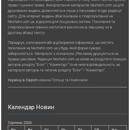
право і суміжні права. Використання матерiалiв Nezhatin.com.ua для
друкованих видань дозволяється лише з письмової згоди редакції
сайту. Для iнтернет-видань обов’язковим є гiперпосилання на
Nezhatin.com.ua, відкрите для пошукових систем. Посилання та
гіперпосилання повинні міститися виключно в першому чи в
другому абзаці тексту.
Передрук, копiювання або вiдтворення iнформацiї, що мiстить
посилання на Nezhatin.com.ua у будь-якiй формi суворо
забороняється. Матеріали з позначкою (Реклама) друкуються на
правах реклами. Редакція Nezhatin.com.ua може не розділяти позицію
авторів розділу “Блог” і “Коментарі” та не несе відповідальність за
матеріали авторів та читачів розділу “Блог” і “Коментарі”.
Українці в Європі
новини Польщі та Німеччини
Календар Новин
Серпень 2026
Пн
Вт
Ср
Чт
Пт
Сб
Нд