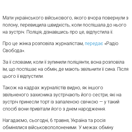
Мати українського військового, якого вчора повернули з
полону, перевищила швидкість, коли поспішала до нього
на зустріч. Поліція, дізнавшись про це, відпустила її.
Про це жінка розповіла журналістам,
передає
«Радіо
Свобода».
За її словами, коли її зупинили поліціянти, вона розповіла
їм, що поспішає на обмін, де мають звільнити її сина. Після
цього її відпустили.
Також на кадрах журналістів видно, як іншого
звільненого захисника зустрічають його сестри, які на
зустріч принесли торт із запаленою свічкою — у такий
спосіб вони привітали його з днем народження.
Нагадаємо, сьогодні, 6 травня, Україна та росія
обмінялися військовополоненими. У межах обміну