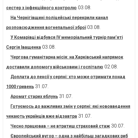
03.08.
сестер з інфекційного контролю
На Чернігівщині поліцейські перекрили канал
03.08.
розповсюдження вогнепальної зброї
У Комарівці відбувся IV меморіальний турнір пам’яті
03.08.
Сергія Іващенка
Чергова гуманітарна місія: на Харківський напрямок
02.08.
доставили допомогу військовим і госпіталю
Доплата до пенсії у серпні: хто може отримати понад
31.07.
1000 гривень
31.07.
Аромат старих яблунь
Готуємось до важливих змін у серпні: які нововведення
31.07.
чекають українців вже відзавтра
30.07.
Чесно працював – не втратиш страховий стаж
Європейський вугор – одна з найбільш загадкових риб