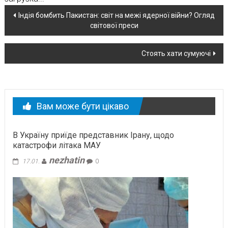
Навігація
Індія бомбить Пакистан: світ на межі ядерної війни? Огляд
світової преси
по
новині
Стоять хати сумуючі
Вам може бути цікаво
В Україну приїде представник Ірану, щодо
катастрофи літака МАУ
nezhatin
17.01.
0