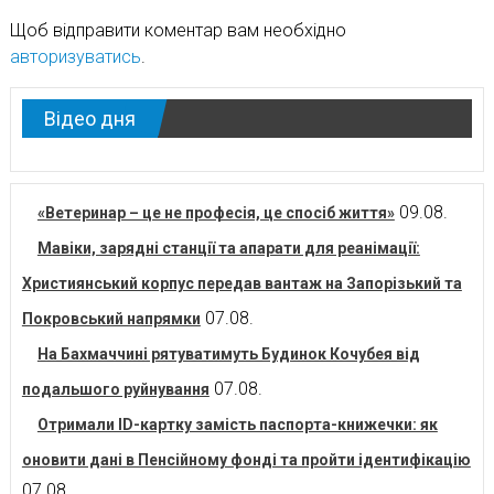
Щоб відправити коментар вам необхідно
авторизуватись
.
Відео дня
09.08.
«Ветеринар – це не професія, це спосіб життя»
Мавіки, зарядні станції та апарати для реанімації:
Християнський корпус передав вантаж на Запорізький та
07.08.
Покровський напрямки
На Бахмаччині рятуватимуть Будинок Кочубея від
07.08.
подальшого руйнування
Отримали ID-картку замість паспорта-книжечки: як
оновити дані в Пенсійному фонді та пройти ідентифікацію
07.08.