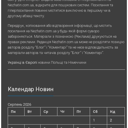
Nezhatin.com.ua, відкрите для пошукових систем. Посилання та
гіперпосилання повинні міститися виключно в першому чи в
другому абзаці тексту.
Передрук, копiювання або вiдтворення iнформацiї, що мiстить
посилання на Nezhatin.com.ua у будь-якiй формi суворо
забороняється. Матеріали з позначкою (Реклама) друкуються на
правах реклами. Редакція Nezhatin.com.ua може не розділяти позицію
авторів розділу “Блог” і “Коментарі” та не несе відповідальність за
матеріали авторів та читачів розділу “Блог” і “Коментарі”.
Українці в Європі
новини Польщі та Німеччини
Календар Новин
Серпень 2026
Пн
Вт
Ср
Чт
Пт
Сб
Нд
1
2