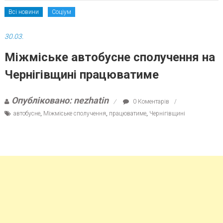
Всі новини
Соціум
30.03.
Міжміське автобусне сполучення на
Чернігівщині працюватиме
Опубліковано: nezhatin
0 Коментарів
автобусне
,
Міжміське сполучення
,
працюватиме
,
Чернігівщині