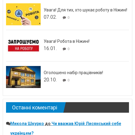
Увага! Для тих, хто шукає роботу в Ніжині!
07.02.
0
Увага! Робота в Ніжині!
16.01.
0
Оголошено набір працівників!
20.10.
0
Останні коментарі
Микола Шкурко
до
Чи вважав Юрій Лисянський себе
українцем?