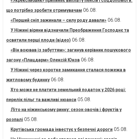
«Укрексімбанк» припиняє виплату пенсій і соцдопомоги:
06.08.
що потрібно зробити отримувачам
06.08.
«Перший сніп зажинали – силу роду давали»
У Ніжині віряни відзначили Преображення Господнє та
06.08.
освятили перші плоди (відео)
«Він воював із забуттям»: загинув керівник пошукового
06.08.
загону «Плацдарм» Олексій Юков
У Ніжині через коротке замикання сталася пожежа в
06.08.
житловому будинку
Хто може не платити земельний податок у 2026 році:
05.08.
перелік пільг та важливі нюанси
Літо на ніжинському ринку: сезон овочів і фруктів у
05.08.
розпалі
05.08.
Крутівська громада інвестує у безпечні дороги