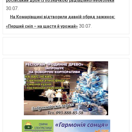
російський дрон із позначкою радіаційної небезпеки
30.07.
На Комарівщині відтворили давній обряд зажинок:
30.07.
«Перший сніп – на щастя й урожай»