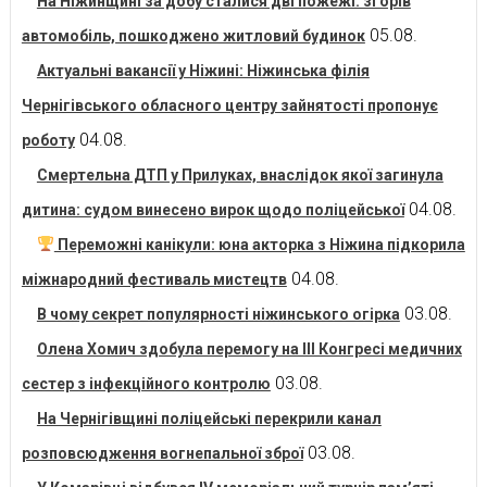
На Ніжинщині за добу сталися дві пожежі: згорів
05.08.
автомобіль, пошкоджено житловий будинок
Актуальні вакансії у Ніжині: Ніжинська філія
Чернігівського обласного центру зайнятості пропонує
04.08.
роботу
Смертельна ДТП у Прилуках, внаслідок якої загинула
04.08.
дитина: судом винесено вирок щодо поліцейської
Переможні канікули: юна акторка з Ніжина підкорила
04.08.
міжнародний фестиваль мистецтв
03.08.
В чому секрет популярності ніжинського огірка
Олена Хомич здобула перемогу на ІІІ Конгресі медичних
03.08.
сестер з інфекційного контролю
На Чернігівщині поліцейські перекрили канал
03.08.
розповсюдження вогнепальної зброї