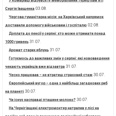
У Комарівці відбувся IV меморіальний турнір пам’яті
03.08.
Сергія Іващенка
Чергова гуманітарна місія: на Харківський напрямок
02.08.
доставили допомогу військовим і госпіталю
Доплата до пенсії у серпні: хто може отримати понад
31.07.
1000 гривень
31.07.
Аромат старих яблунь
Готуємось до важливих змін у серпні: які нововведення
31.07.
чекають українців вже відзавтра
30.07.
Чесно працював – не втратиш страховий стаж
Європейський вугор – одна з найбільш загадкових риб
30.07.
на планеті
30.07.
Чи існує насправді пташине молоко?
На Чернігівщині електромонтер натрапив у лісі на