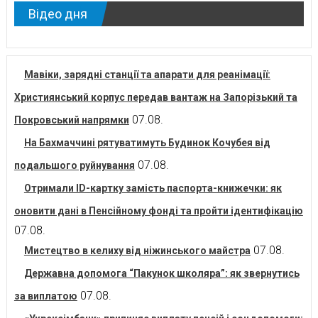
Відео дня
Мавіки, зарядні станції та апарати для реанімації:
Християнський корпус передав вантаж на Запорізький та
07.08.
Покровський напрямки
На Бахмаччині рятуватимуть Будинок Кочубея від
07.08.
подальшого руйнування
Отримали ID-картку замість паспорта-книжечки: як
оновити дані в Пенсійному фонді та пройти ідентифікацію
07.08.
07.08.
Мистецтво в келиху від ніжинського майстра
Державна допомога “Пакунок школяра”: як звернутись
07.08.
за виплатою