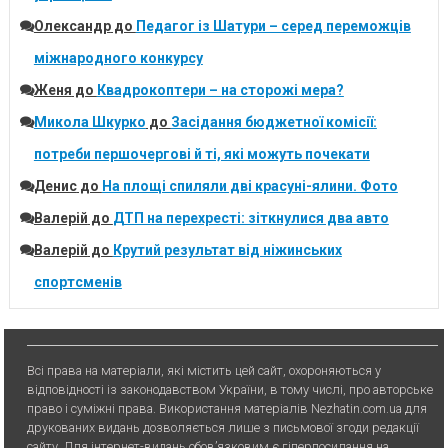
Олександр
до
Педагог із Шатури – серед переможців
міжнародного конкурсу
Женя
до
Квадрокоптери – на сторожі мера?
Микола Шкурко
до
Засідання бюджетної комісії:
потреби першочергові й ті, які можуть почекати
Денис
до
На площі спиляли дві красуні-ялини. Фото
Валерій
до
ДТП на перехресті: зіткнулися два авто
Валерій
до
Крутий результат від ніжинських
спортсменів
Всі права на матеріали, які містить цей сайт, охороняються у
відповідності із законодавством України, в тому числі, про авторське
право і суміжні права. Використання матерiалiв Nezhatin.com.ua для
друкованих видань дозволяється лише з письмової згоди редакції
сайту. Для iнтернет-видань обов’язковим є гiперпосилання на