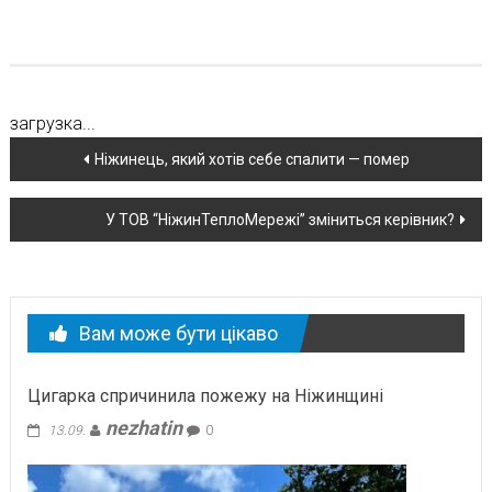
загрузка...
Навігація
Ніжинець, який хотів себе спалити — помер
по
У ТОВ “НіжинТеплоМережі” зміниться керівник?
новині
Вам може бути цікаво
Цигарка спричинила пожежу на Ніжинщині
nezhatin
13.09.
0