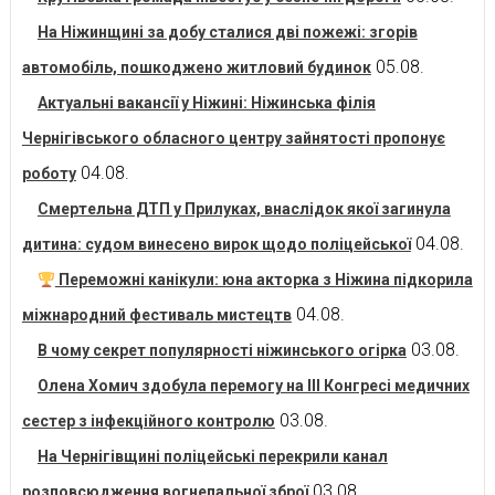
На Ніжинщині за добу сталися дві пожежі: згорів
05.08.
автомобіль, пошкоджено житловий будинок
Актуальні вакансії у Ніжині: Ніжинська філія
Чернігівського обласного центру зайнятості пропонує
04.08.
роботу
Смертельна ДТП у Прилуках, внаслідок якої загинула
04.08.
дитина: судом винесено вирок щодо поліцейської
Переможні канікули: юна акторка з Ніжина підкорила
04.08.
міжнародний фестиваль мистецтв
03.08.
В чому секрет популярності ніжинського огірка
Олена Хомич здобула перемогу на ІІІ Конгресі медичних
03.08.
сестер з інфекційного контролю
На Чернігівщині поліцейські перекрили канал
03.08.
розповсюдження вогнепальної зброї