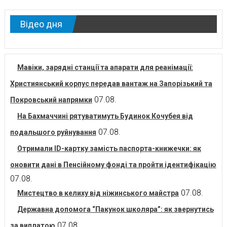
Відео дня
Мавіки, зарядні станції та апарати для реанімації:
Християнський корпус передав вантаж на Запорізький та
07.08.
Покровський напрямки
На Бахмаччині рятуватимуть Будинок Кочубея від
07.08.
подальшого руйнування
Отримали ID-картку замість паспорта-книжечки: як
оновити дані в Пенсійному фонді та пройти ідентифікацію
07.08.
07.08.
Мистецтво в келиху від ніжинського майстра
Державна допомога “Пакунок школяра”: як звернутись
07.08.
за виплатою