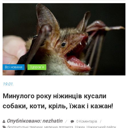
Всі новини
Здоров'я
19.01.
Минулого року ніжинців кусали
собаки, коти, кріль, їжак і кажан!
Опубліковано: nezhatin
0 Коментарів
безпритульні тварини
,
медична допомога
,
Ніжин
,
Ніжинський район
,