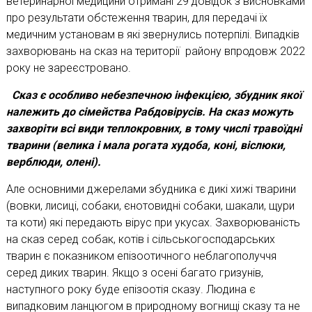
ветеринарної медицини отримані 29 довідок з висновками
про результати обстеження тварин, для передачі їх
медичним установам в які звернулись потерпілі. Випадків
захворювань на сказ на території району впродовж 2022
року не зареєстровано.
Сказ є особливо небезпечною інфекцією, збудник якої
належить до сімейства Рабдовірусів. На сказ можуть
захворіти всі види теплокровних, в тому числі травоїдні
тварини (велика і мала рогата худоба, коні, віслюки,
верблюди, олені).
Але основними джерелами збудника є дикі хижі тварини
(вовки, лисиці, собаки, єнотовидні собаки, шакали, щури
та коти) які передають вірус при укусах. Захворюваність
на сказ серед собак, котів і сільськогосподарських
тварин є показником епізоотичного неблагополуччя
серед диких тварин. Якщо з осені багато гризунів,
наступного року буде епізоотія сказу. Людина є
випадковим ланцюгом в природному вогнищі сказу та не