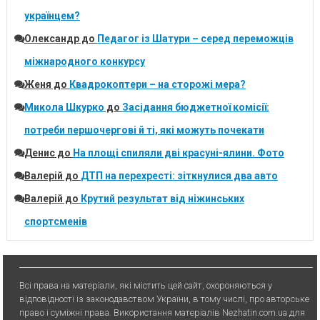
українцем?
Олександр
до
Педагог із Шатури – серед переможців
міжнародного конкурсу
Женя
до
Квадрокоптери – на сторожі мера?
Микола Шкурко
до
Засідання бюджетної комісії:
потреби першочергові й ті, які можуть почекати
Денис
до
На площі спиляли дві красуні-ялини. Фото
Валерій
до
ДТП на перехресті: зіткнулися два авто
Валерій
до
Крутий результат від ніжинських
спортсменів
Всі права на матеріали, які містить цей сайт, охороняються у
відповідності із законодавством України, в тому числі, про авторське
право і суміжні права. Використання матерiалiв Nezhatin.com.ua для