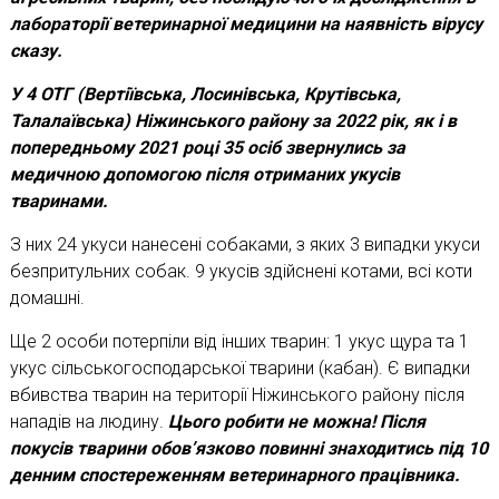
лабораторії ветеринарної медицини на наявність вірусу
сказу.
У 4 ОТГ (Вертіївська, Лосинівська, Крутівська,
Талалаївська) Ніжинського району за 2022 рік, як і в
попередньому 2021 році 35 осіб звернулись за
медичною допомогою після отриманих укусів
тваринами.
З них 24 укуси нанесені собаками, з яких 3 випадки укуси
безпритульних собак. 9 укусів здійснені котами, всі коти
домашні.
Ще 2 особи потерпіли від інших тварин: 1 укус щура та 1
укус сільськогосподарської тварини (кабан). Є випадки
вбивства тварин на території Ніжинського району після
нападів на людину.
Цього робити не можна! Після
покусів тварини обов’язково повинні знаходитись під 10
денним спостереженням ветеринарного працівника.