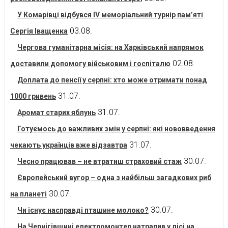
У Комарівці відбувся IV меморіальний турнір пам’яті
03.08.
Сергія Іващенка
Чергова гуманітарна місія: на Харківський напрямок
02.08.
доставили допомогу військовим і госпіталю
Доплата до пенсії у серпні: хто може отримати понад
31.07.
1000 гривень
31.07.
Аромат старих яблунь
Готуємось до важливих змін у серпні: які нововведення
31.07.
чекають українців вже відзавтра
30.07.
Чесно працював – не втратиш страховий стаж
Європейський вугор – одна з найбільш загадкових риб
30.07.
на планеті
30.07.
Чи існує насправді пташине молоко?
На Чернігівщині електромонтер натрапив у лісі на