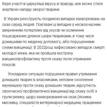
бере участі в циркуляції вірусу в природі, але може стати
жертвою нападу хворої тварини.
В Україні реєструють поодинокі випадки захворювань на
сказ серед людей. Пов’язані ці випадки з несвоєчасним
зверненням потерпілих від укусів чи ослинення
пошкоджених ділянок шкіри тваринами, в тому числі
домашніми по медичну допомогу, або порушеннями
схеми вакцинації. В 2022році зафіксовано випадок смерті
молодої жінки, яка не пройшла екстрену
вакцинопрофілактику проти сказу після отриманих
покусів.
Ускладнює ситуацію порушення правил утримання
домашніх тварин їх власниками, неповне охоплення
імунізацією проти сказу домашніх тварин, відсутність
своєчасної профілактичної вакцинації від сказу осіб з
групи ризику, щодо захворювання на сказ (лісники,
мисливці, спеціалісти ветеринарної медицини, працівники