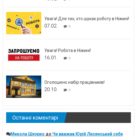
Увага! Для тих, хто шукає роботу в Ніжині!
07.02.
0
Увага! Робота в Ніжині!
16.01.
0
Оголошено набір працівників!
20.10.
0
Останні коментарі
Микола Шкурко
до
Чи вважав Юрій Лисянський себе