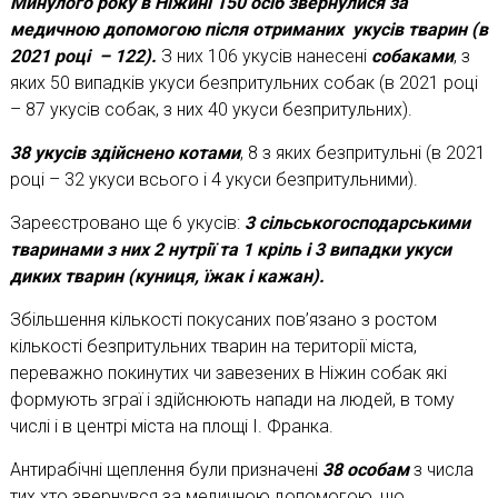
Минулого року в Ніжині 150 осіб звернулися за
медичною допомогою після отриманих укусів тварин (в
2021 році – 122).
З них 106 укусів нанесені
собаками
, з
яких 50 випадків укуси безпритульних собак (в 2021 році
– 87 укусів собак, з них 40 укуси безпритульних).
38 укусів здійснено котами
, 8 з яких безпритульні (в 2021
році – 32 укуси всього і 4 укуси безпритульними).
Зареєстровано ще 6 укусів:
3 сільськогосподарськими
тваринами з них 2 нутрії та 1 кріль і 3 випадки укуси
диких тварин (куниця, їжак і кажан).
Збільшення кількості покусаних пов’язано з ростом
кількості безпритульних тварин на території міста,
переважно покинутих чи завезених в Ніжин собак які
формують зграї і здійснюють напади на людей, в тому
числі і в центрі міста на площі І. Франка.
Антирабічні щеплення були призначені
38 особам
з числа
тих хто звернувся за медичною допомогою, що