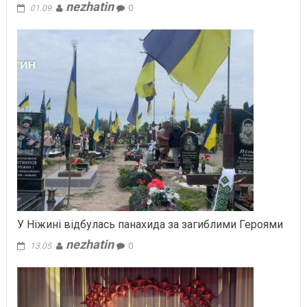
nezhatin
01.09.
0
У Ніжині відбулась панахида за загиблими Героями
nezhatin
13.05.
0