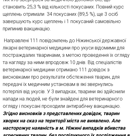
становить 25,3 % від кількості покусаних. Повний курс
щеплень отримали 34 покусаних (89,5 %), ще 3 осіб
завершують курс щеплень і 1 покусаний самовільно
припинив вакцинацію.
Направлені 111 повідомлень до Ніжинської державної
лікарні ветеринарної медицини про укуси відомими для
постраждалих тваринами, з метою проведення їх огляду
та нагляду за ними впродовж 10 днів. Від спеціалістів
ветеринарної медицини отримано 111 довідок з
висновками про результати обстеження тварин, для
передачі їх медичним установам в які звернулись
потерпілі від укусів. У 3 випадках, тварини які здійснили
напади на людей, не були знайдені для ветеринарного
огляду і покусані проходили антирабічну вакцинацію.
Згідно висновків з представлених довідок, тварин
хворих на сказ на території міста не виявлено. Але
насторожує наявність в м. Ніжині випадків вбивства
агресивних тварин, без послідуючого їх дослідження в