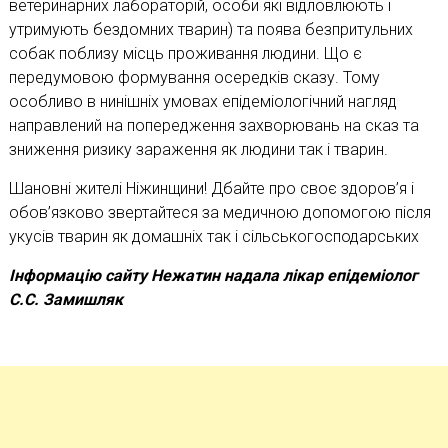
ветеринарних лабораторій, особи які відловлюють і
утримують бездомних тварин) та поява безпритульних
собак поблизу місць проживання людини. Що є
передумовою формування осередків сказу. Тому
особливо в нинішніх умовах епідеміологічний нагляд
направлений на попередження захворювань на сказ та
зниження ризику зараження як людини так і тварин.
Шановні жителі Ніжинщини! Дбайте про своє здоров’я і
обов’язково звертайтеся за медичною допомогою після
укусів тварин як домашніх так і сільськогосподарських
Інформацію сайту Нежатин надала лікар епідеміолог
С.С. Замишляк