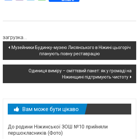
загрузка...
Навігація
Музейники Будинку-музею Лисянського в Ніжині цьогоріч
планують повну реставрацію
по
новині
Одиниця виміру – сміттєвий пакет: як у громаді на
Ніжинщині підтримують чистоту
Вам може бути цікаво
До родини Ніжинської ЗОШ №10 прийняли
першокласників (Фото)