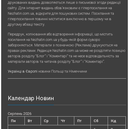
друкованих видань дозволяється лише з письмової згоди редакції
сайту. Для iнтернет-видань обов’язковим є гiперпосилання на
Nezhatin.com.ua, відкрите для пошукових систем. Посилання та
гіперпосилання повинні міститися виключно в першому чи в
другому абзаці тексту.
Передрук, копiювання або вiдтворення iнформацiї, що мiстить
посилання на Nezhatin.com.ua у будь-якiй формi суворо
забороняється. Матеріали з позначкою (Реклама) друкуються на
правах реклами. Редакція Nezhatin.com.ua може не розділяти позицію
авторів розділу “Блог” і “Коментарі” та не несе відповідальність за
матеріали авторів та читачів розділу “Блог” і “Коментарі”.
Українці в Європі
новини Польщі та Німеччини
Календар Новин
Серпень 2026
Пн
Вт
Ср
Чт
Пт
Сб
Нд