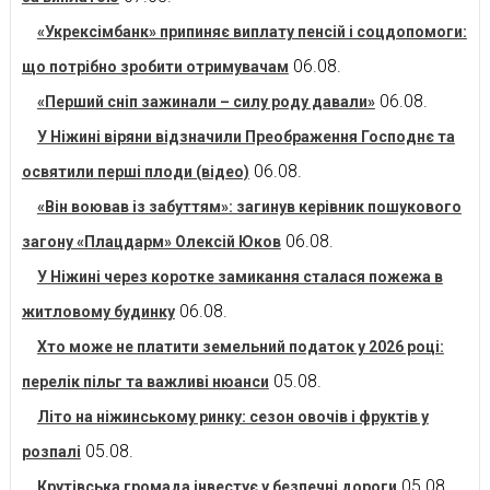
«Укрексімбанк» припиняє виплату пенсій і соцдопомоги:
06.08.
що потрібно зробити отримувачам
06.08.
«Перший сніп зажинали – силу роду давали»
У Ніжині віряни відзначили Преображення Господнє та
06.08.
освятили перші плоди (відео)
«Він воював із забуттям»: загинув керівник пошукового
06.08.
загону «Плацдарм» Олексій Юков
У Ніжині через коротке замикання сталася пожежа в
06.08.
житловому будинку
Хто може не платити земельний податок у 2026 році:
05.08.
перелік пільг та важливі нюанси
Літо на ніжинському ринку: сезон овочів і фруктів у
05.08.
розпалі
05.08.
Крутівська громада інвестує у безпечні дороги