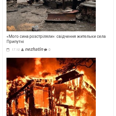
«Мого сина розстріляли»: свідчення жительки села
Припутні
nezhatin
17.10.
0