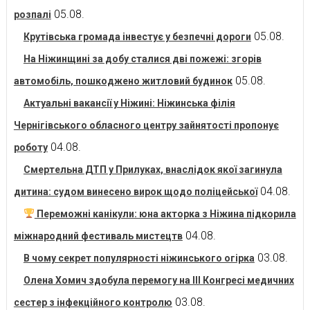
05.08.
розпалі
05.08.
Крутівська громада інвестує у безпечні дороги
На Ніжинщині за добу сталися дві пожежі: згорів
05.08.
автомобіль, пошкоджено житловий будинок
Актуальні вакансії у Ніжині: Ніжинська філія
Чернігівського обласного центру зайнятості пропонує
04.08.
роботу
Смертельна ДТП у Прилуках, внаслідок якої загинула
04.08.
дитина: судом винесено вирок щодо поліцейської
Переможні канікули: юна акторка з Ніжина підкорила
04.08.
міжнародний фестиваль мистецтв
03.08.
В чому секрет популярності ніжинського огірка
Олена Хомич здобула перемогу на ІІІ Конгресі медичних
03.08.
сестер з інфекційного контролю