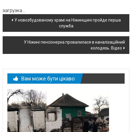
загрузка...
Навігація
У новозбудованому храмі на Ніжинщині пройде перша
служба
по
новині
У Ніжині пенсіонерка провалилася в каналізаційний
колодязь. Відео
Вам може бути цікаво