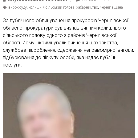
вирок суду
,
колишній сільський голова
,
хабарництво
,
Чернігівщина
За публічного обвинувачення прокурорів Чернігівської
обласної прокуратури суд визнав винним колишнього
сільського голову одного з районів Чернігівської
області. Йому інкримінували вчинення шахрайства,
службове підроблення, одержання неправомірної вигоди,
підбурювання до підкупу особи, яка надає публічні
послуги.