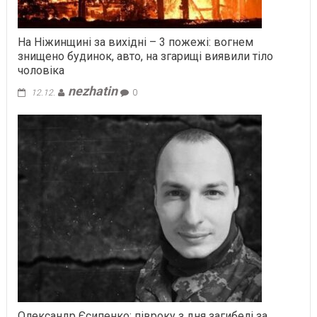
На Ніжинщині за вихідні – 3 пожежі: вогнем
знищено будинок, авто, на згарищі виявили тіло
чоловіка
nezhatin
12.12.
0
Олександр Єсипенко: півроку з дня загибелі за