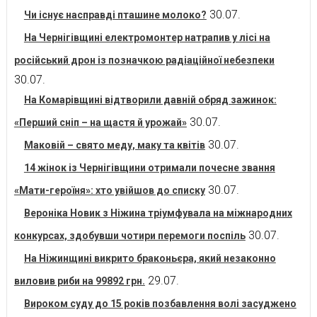
30.07.
Чи існує насправді пташине молоко?
На Чернігівщині електромонтер натрапив у лісі на
російський дрон із позначкою радіаційної небезпеки
30.07.
На Комарівщині відтворили давній обряд зажинок:
30.07.
«Перший сніп – на щастя й урожай»
30.07.
Маковій – свято меду, маку та квітів
14 жінок із Чернігівщини отримали почесне звання
30.07.
«Мати-героїня»: хто увійшов до списку
Вероніка Новик з Ніжина тріумфувала на міжнародних
30.07.
конкурсах, здобувши чотири перемоги поспіль
На Ніжинщині викрито браконьєра, який незаконно
29.07.
виловив риби на 99892 грн.
Вироком суду до 15 років позбавлення волі засуджено