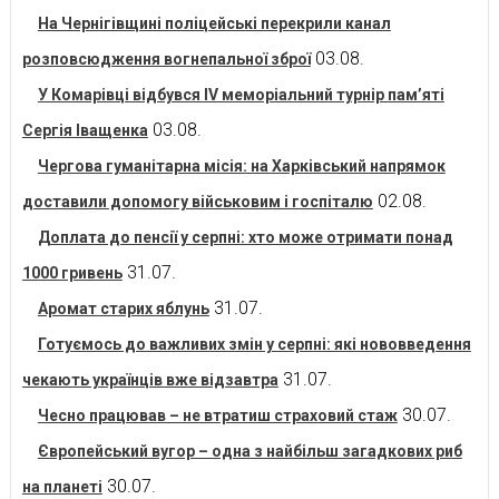
На Чернігівщині поліцейські перекрили канал
03.08.
розповсюдження вогнепальної зброї
У Комарівці відбувся IV меморіальний турнір пам’яті
03.08.
Сергія Іващенка
Чергова гуманітарна місія: на Харківський напрямок
02.08.
доставили допомогу військовим і госпіталю
Доплата до пенсії у серпні: хто може отримати понад
31.07.
1000 гривень
31.07.
Аромат старих яблунь
Готуємось до важливих змін у серпні: які нововведення
31.07.
чекають українців вже відзавтра
30.07.
Чесно працював – не втратиш страховий стаж
Європейський вугор – одна з найбільш загадкових риб
30.07.
на планеті