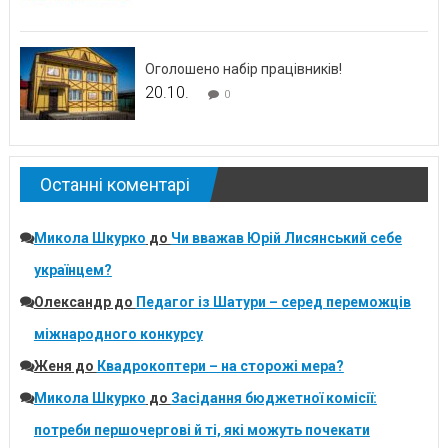
Оголошено набір працівників!
20.10.
0
Останні коментарі
Микола Шкурко
до
Чи вважав Юрій Лисянський себе
українцем?
Олександр
до
Педагог із Шатури – серед переможців
міжнародного конкурсу
Женя
до
Квадрокоптери – на сторожі мера?
Микола Шкурко
до
Засідання бюджетної комісії:
потреби першочергові й ті, які можуть почекати