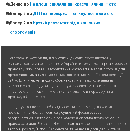
Денис
до
На площі спиляли дві красуні-ялини. Фото
Валерій
до
ДТП на перехресті: зіткнулися два авто
Валерій
до
Крутий результат від ніжинських
спортсменів
Всі права на матеріали, які містить цей сайт, охороняються у
відповідності із законодавством України, в тому числі, про авторське
право і суміжні права. Використання матерiалiв Nezhatin.com.ua для
друкованих видань дозволяється лише з письмової згоди редакції
сайту. Для iнтернет-видань обов’язковим є гiперпосилання на
Nezhatin.com.ua, відкрите для пошукових систем. Посилання та
гіперпосилання повинні міститися виключно в першому чи в
другому абзаці тексту.
Передрук, копiювання або вiдтворення iнформацiї, що мiстить
посилання на Nezhatin.com.ua у будь-якiй формi суворо
забороняється. Матеріали з позначкою (Реклама) друкуються на
правах реклами. Редакція Nezhatin.com.ua може не розділяти позицію
авторів розділу “Блог” і “Коментарі” та не несе відповідальність за