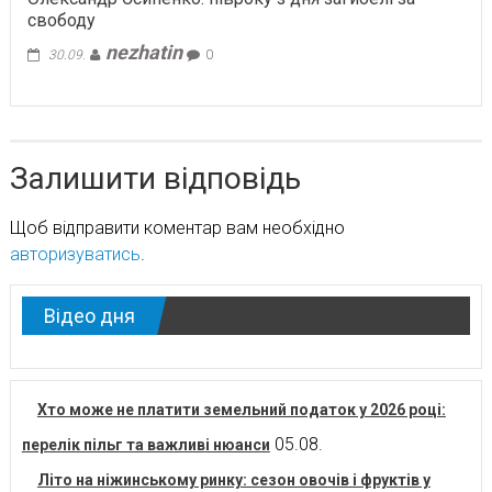
свободу
nezhatin
30.09.
0
Залишити відповідь
Щоб відправити коментар вам необхідно
авторизуватись
.
Відео дня
Хто може не платити земельний податок у 2026 році:
05.08.
перелік пільг та важливі нюанси
Літо на ніжинському ринку: сезон овочів і фруктів у