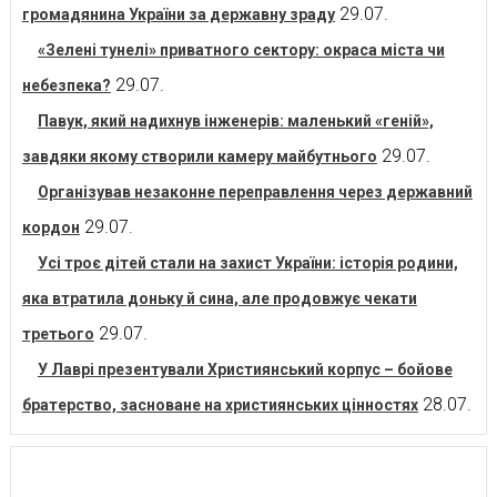
29.07.
громадянина України за державну зраду
«Зелені тунелі» приватного сектору: окраса міста чи
29.07.
небезпека?
Павук, який надихнув інженерів: маленький «геній»,
29.07.
завдяки якому створили камеру майбутнього
Організував незаконне переправлення через державний
29.07.
кордон
Усі троє дітей стали на захист України: історія родини,
яка втратила доньку й сина, але продовжує чекати
29.07.
третього
У Лаврі презентували Християнський корпус – бойове
28.07.
братерство, засноване на християнських цінностях