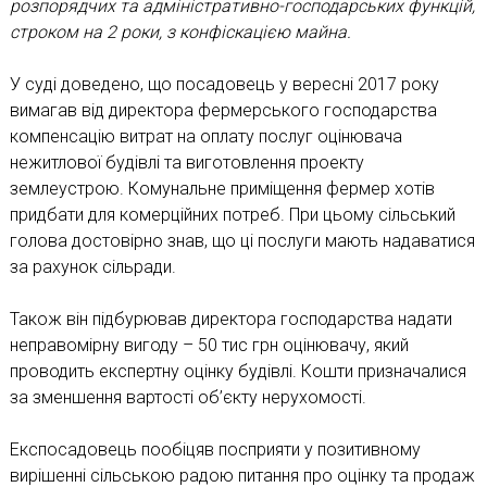
розпорядчих та адміністративно-господарських функцій,
строком на 2 роки, з конфіскацією майна.
У суді доведено, що посадовець у вересні 2017 року
вимагав від директора фермерського господарства
компенсацію витрат на оплату послуг оцінювача
нежитлової будівлі та виготовлення проекту
землеустрою. Комунальне приміщення фермер хотів
придбати для комерційних потреб. При цьому сільський
голова достовірно знав, що ці послуги мають надаватися
за рахунок сільради.
Також він підбурював директора господарства надати
неправомірну вигоду – 50 тис грн оцінювачу, який
проводить експертну оцінку будівлі. Кошти призначалися
за зменшення вартості об’єкту нерухомості.
Експосадовець пообіцяв посприяти у позитивному
вирішенні сільською радою питання про оцінку та продаж