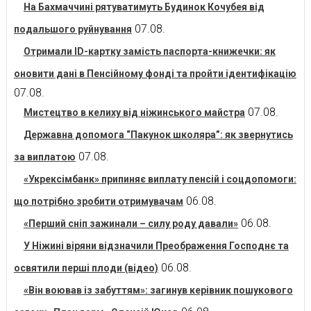
На Бахмаччині рятуватимуть Будинок Кочубея від
07.08.
подальшого руйнування
Отримали ID-картку замість паспорта-книжечки: як
оновити дані в Пенсійному фонді та пройти ідентифікацію
07.08.
07.08.
Мистецтво в келиху від ніжинського майстра
Державна допомога “Пакунок школяра”: як звернутись
07.08.
за виплатою
«Укрексімбанк» припиняє виплату пенсій і соцдопомоги:
06.08.
що потрібно зробити отримувачам
06.08.
«Перший сніп зажинали – силу роду давали»
У Ніжині віряни відзначили Преображення Господнє та
06.08.
освятили перші плоди (відео)
«Він воював із забуттям»: загинув керівник пошукового