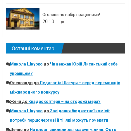
Оголошено набір працівників!
20.10.
0
Останні коментарі
Микола Шкурко
до
Чи вважав Юрій Лисянський себе
українцем?
Олександр
до
Педагог із Шатури – серед переможців
міжнародного конкурсу
Женя
до
Квадрокоптери – на сторожі мера?
Микола Шкурко
до
Засідання бюджетної комісії:
потреби першочергові й ті, які можуть почекати
Денис
до
На площі спиляли дві красуні-ялини. Фото