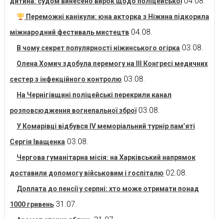
04.08.
дитина: судом винесено вирок щодо поліцейської
Переможні канікули: юна акторка з Ніжина підкорила
04.08.
міжнародний фестиваль мистецтв
03.08.
В чому секрет популярності ніжинського огірка
Олена Хомич здобула перемогу на ІІІ Конгресі медичних
03.08.
сестер з інфекційного контролю
На Чернігівщині поліцейські перекрили канал
03.08.
розповсюдження вогнепальної зброї
У Комарівці відбувся IV меморіальний турнір пам’яті
03.08.
Сергія Іващенка
Чергова гуманітарна місія: на Харківський напрямок
02.08.
доставили допомогу військовим і госпіталю
Доплата до пенсії у серпні: хто може отримати понад
31.07.
1000 гривень