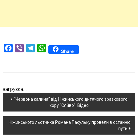
Facebook
Viber
Telegram
WhatsApp
Share
загрузка...
Навігація
“Червона калина” від Ніжинського дитячого зразкового
хору “Сяйво”. Відео
по
новині
Ніжинського льотчика Романа Пасульку провели в останню
путь