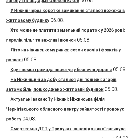
06.08.
загону «Плацдарм» Олексій Юков
У Ніжині через коротке замикання сталася пожежа в
06.08.
житловому будинку
Хто може не платити земельний податок у 2026 році:
05.08.
перелік пільг та важливі нюанси
Літо на ніжинському ринку: сезон овочів і фруктів у
05.08.
розпалі
05.08.
Крутівська громада інвестує у безпечні дороги
На Ніжинщині за добу сталися дві пожежі: згорів
05.08.
автомобіль, пошкоджено житловий будинок
Актуальні вакансії у Ніжині: Ніжинська філія
Чернігівського обласного центру зайнятості пропонує
04.08.
роботу
Смертельна ДТП у Прилуках, внаслідок якої загинула