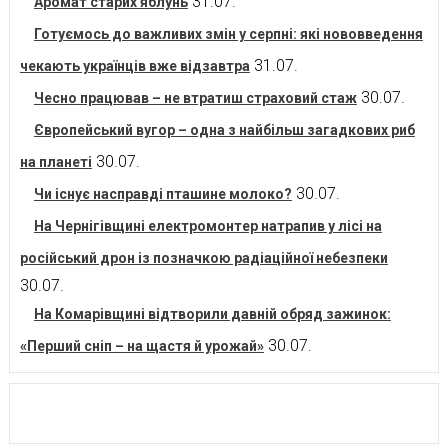
31.07.
Аромат старих яблунь
Готуємось до важливих змін у серпні: які нововведення
31.07.
чекають українців вже відзавтра
30.07.
Чесно працював – не втратиш страховий стаж
Європейський вугор – одна з найбільш загадкових риб
30.07.
на планеті
30.07.
Чи існує насправді пташине молоко?
На Чернігівщині електромонтер натрапив у лісі на
російський дрон із позначкою радіаційної небезпеки
30.07.
На Комарівщині відтворили давній обряд зажинок:
30.07.
«Перший сніп – на щастя й урожай»