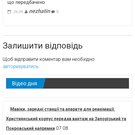
що передбачено
nezhatin
26.09.
0
Залишити відповідь
Щоб відправити коментар вам необхідно
авторизуватись
.
Відео дня
Мавіки, зарядні станції та апарати для реанімації:
Християнський корпус передав вантаж на Запорізький та
07.08.
Покровський напрямки