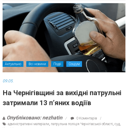
Актуально
Всі новини
Події
Соціум
09.05.
На Чернігівщині за вихідні патрульні
затримали 13 п’яних водіїв
Опубліковано: nezhatin
0 Коментарів
адміністративні матеріали
,
патрульна поліція Чернігівської області
,
суд
,