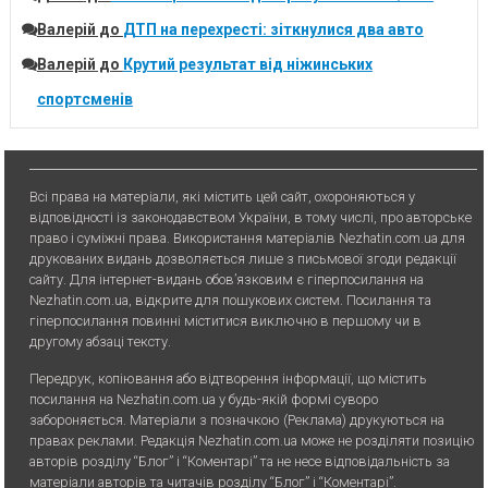
Валерій
до
ДТП на перехресті: зіткнулися два авто
Валерій
до
Крутий результат від ніжинських
спортсменів
Всі права на матеріали, які містить цей сайт, охороняються у
відповідності із законодавством України, в тому числі, про авторське
право і суміжні права. Використання матерiалiв Nezhatin.com.ua для
друкованих видань дозволяється лише з письмової згоди редакції
сайту. Для iнтернет-видань обов’язковим є гiперпосилання на
Nezhatin.com.ua, відкрите для пошукових систем. Посилання та
гіперпосилання повинні міститися виключно в першому чи в
другому абзаці тексту.
Передрук, копiювання або вiдтворення iнформацiї, що мiстить
посилання на Nezhatin.com.ua у будь-якiй формi суворо
забороняється. Матеріали з позначкою (Реклама) друкуються на
правах реклами. Редакція Nezhatin.com.ua може не розділяти позицію
авторів розділу “Блог” і “Коментарі” та не несе відповідальність за
матеріали авторів та читачів розділу “Блог” і “Коментарі”.