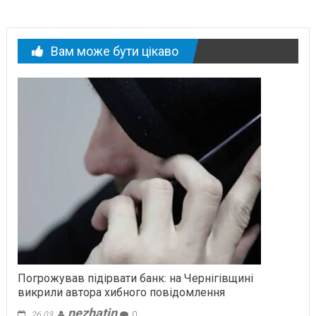
Вам може бути цікаво
Погрожував підірвати банк: на Чернігівщині
викрили автора хибного повідомлення
nezhatin
26.03.
0