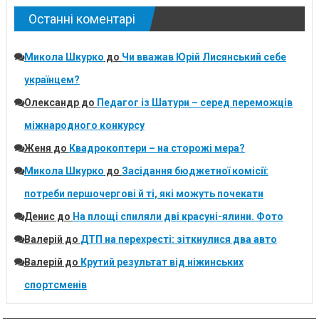
Останні коментарі
Микола Шкурко
до
Чи вважав Юрій Лисянський себе
українцем?
Олександр
до
Педагог із Шатури – серед переможців
міжнародного конкурсу
Женя
до
Квадрокоптери – на сторожі мера?
Микола Шкурко
до
Засідання бюджетної комісії:
потреби першочергові й ті, які можуть почекати
Денис
до
На площі спиляли дві красуні-ялини. Фото
Валерій
до
ДТП на перехресті: зіткнулися два авто
Валерій
до
Крутий результат від ніжинських
спортсменів