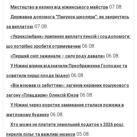
07.08.
Мистецтво в келиху від ніжинського майстра
Державна допомога “Пакунок школяра”: як звернутись
07.08.
за виплатою
«Укрексімбанк» припиняє виплату пенсій і соцдопомоги:
06.08.
що потрібно зробити отримувачам
06.08.
«Перший сніп зажинали – силу роду давали»
У Ніжині віряни відзначили Преображення Господнє та
06.08.
освятили перші плоди (відео)
«Він воював із забуттям»: загинув керівник пошукового
06.08.
загону «Плацдарм» Олексій Юков
У Ніжині через коротке замикання сталася пожежа в
06.08.
житловому будинку
Хто може не платити земельний податок у 2026 році:
05.08.
перелік пільг та важливі нюанси