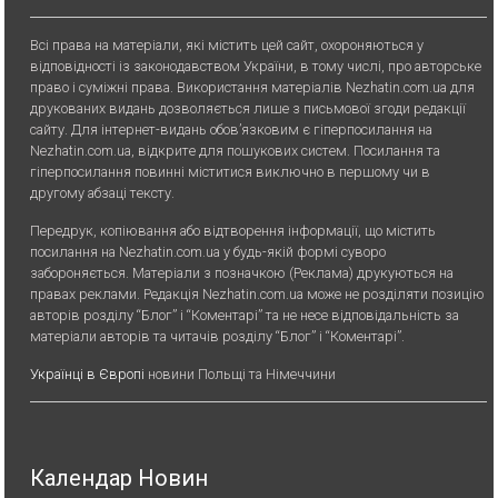
Всі права на матеріали, які містить цей сайт, охороняються у
відповідності із законодавством України, в тому числі, про авторське
право і суміжні права. Використання матерiалiв Nezhatin.com.ua для
друкованих видань дозволяється лише з письмової згоди редакції
сайту. Для iнтернет-видань обов’язковим є гiперпосилання на
Nezhatin.com.ua, відкрите для пошукових систем. Посилання та
гіперпосилання повинні міститися виключно в першому чи в
другому абзаці тексту.
Передрук, копiювання або вiдтворення iнформацiї, що мiстить
посилання на Nezhatin.com.ua у будь-якiй формi суворо
забороняється. Матеріали з позначкою (Реклама) друкуються на
правах реклами. Редакція Nezhatin.com.ua може не розділяти позицію
авторів розділу “Блог” і “Коментарі” та не несе відповідальність за
матеріали авторів та читачів розділу “Блог” і “Коментарі”.
Українці в Європі
новини Польщі та Німеччини
Календар Новин