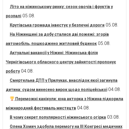
Літо на ніжинському ринку: сезон овочів і фруктів у
05.08.
розпалі
05.08.
Крутівська громада інвестує у безпечні дороги
На Ніжинщині за добу сталися дві пожежі: згорів
05.08.
автомобіль, пошкоджено житловий будинок
Актуальні вакансії у Ніжині: Ніжинська філія
Чернігівського обласного центру зайнятості пропонує
04.08.
роботу
Смертельна ДТП у Прилуках, внаслідок якої загинула
04.08.
дитина: судом винесено вирок щодо поліцейської
Переможні канікули: юна акторка з Ніжина підкорила
04.08.
міжнародний фестиваль мистецтв
03.08.
В чому секрет популярності ніжинського огірка
Олена Хомич здобула перемогу на ІІІ Конгресі медичних