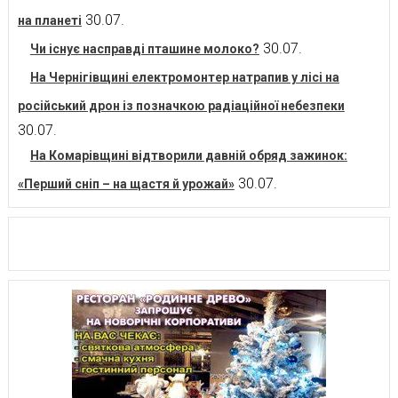
30.07.
на планеті
30.07.
Чи існує насправді пташине молоко?
На Чернігівщині електромонтер натрапив у лісі на
російський дрон із позначкою радіаційної небезпеки
30.07.
На Комарівщині відтворили давній обряд зажинок:
30.07.
«Перший сніп – на щастя й урожай»