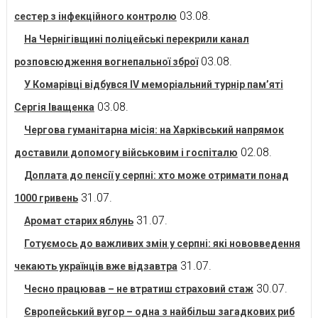
03.08.
сестер з інфекційного контролю
На Чернігівщині поліцейські перекрили канал
03.08.
розповсюдження вогнепальної зброї
У Комарівці відбувся IV меморіальний турнір пам’яті
03.08.
Сергія Іващенка
Чергова гуманітарна місія: на Харківський напрямок
02.08.
доставили допомогу військовим і госпіталю
Доплата до пенсії у серпні: хто може отримати понад
31.07.
1000 гривень
31.07.
Аромат старих яблунь
Готуємось до важливих змін у серпні: які нововведення
31.07.
чекають українців вже відзавтра
30.07.
Чесно працював – не втратиш страховий стаж
Європейський вугор – одна з найбільш загадкових риб