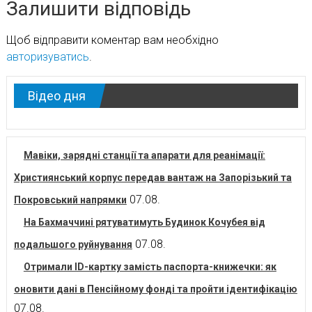
Залишити відповідь
Щоб відправити коментар вам необхідно
авторизуватись
.
Відео дня
Мавіки, зарядні станції та апарати для реанімації:
Християнський корпус передав вантаж на Запорізький та
07.08.
Покровський напрямки
На Бахмаччині рятуватимуть Будинок Кочубея від
07.08.
подальшого руйнування
Отримали ID-картку замість паспорта-книжечки: як
оновити дані в Пенсійному фонді та пройти ідентифікацію
07.08.