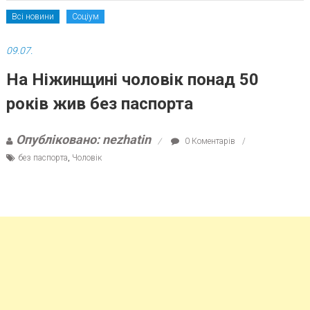
Всі новини
Соціум
09.07.
На Ніжинщині чоловік понад 50
років жив без паспорта
Опубліковано: nezhatin
0 Коментарів
без паспорта
,
Чоловік