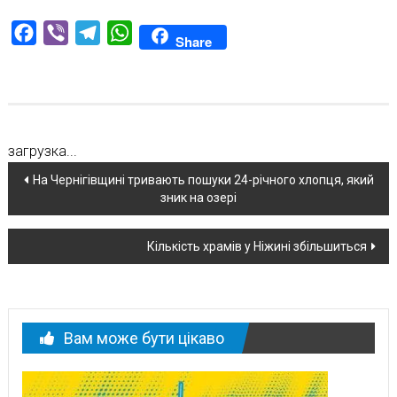
Facebook
Viber
Telegram
WhatsApp
Share
загрузка...
Навігація
На Чернігівщині тривають пошуки 24-річного хлопця, який
зник на озері
по
новині
Кількість храмів у Ніжині збільшиться
Вам може бути цікаво