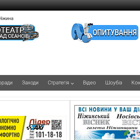
Ніжина
оради
Заходи
Стратегія
Відео
Шоубіз
Кон