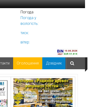
Погода
Погода у
Ніжині
вологість:
тиск:
вітер:
такти
Оголошення
Довідник