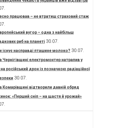
овведення чекають українців вже відзавтра
07.
есно працював – не втратиш страховий стаж
07.
вропейський вугор – одна з найбільш
30.07.
адкових риб на планеті
30.07.
и існує насправді пташине молоко?
а Чернігівщині електромонтер натрапив у
і на російський дрон із позначкою радіаційної
30.07.
езпеки
а Комарівщині відтворили давній обряд
инок: «Перший сніп – на щастя й урожай»
07.