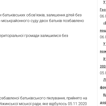
У
Гос
батьківських обов’язків, залишення дітей без
06.
о міськрайонного суду двох батьків позбавлено
«
пош
територіальної громади залишилися без
06.
У
пож
Х
202
05.
Л
фру
К
позбавленої батьківського піклування, прийнято на
дор
іжинської міської ради, яке відбулось 05.11.2020