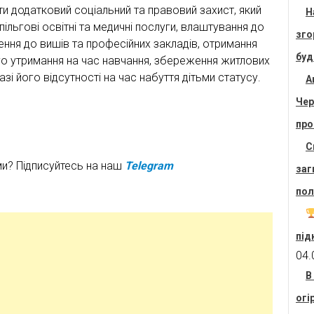
ти додатковий соціальний та правовий захист, який
Н
ільгові освітні та медичні послуги, влаштування до
зго
ення до вишів та професійних закладів, отримання
буд
го утримання на час навчання, збереження житлових
зі його відсутності на час набуття дітьми статусу.
А
Чер
про
С
ми? Підписуйтесь на наш
Telegram
заг
пол
під
04.
В
огі