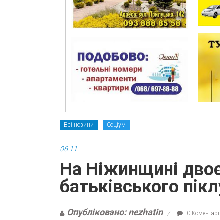
Всі новини
Соціум
06.11.
На Ніжинщині двоє
батьківського пік
Опубліковано: nezhatin
0 Коментарі