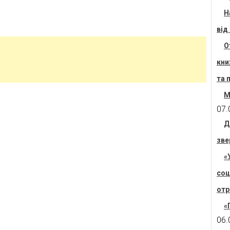
Н
від
О
кни
та 
М
07.
Д
зве
«
соц
отр
«
06.