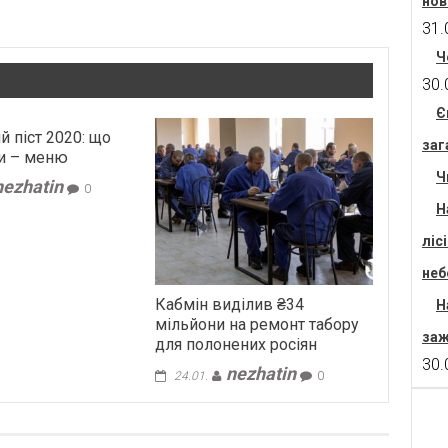
нов
31.
Ч
30.
Є
й піст 2020: що
заг
и – меню
Ч
nezhatin
0
Н
ліс
неб
Кабмін виділив ₴34
Н
мільйони на ремонт табору
заж
для полонених росіян
30.
nezhatin
24.01.
0