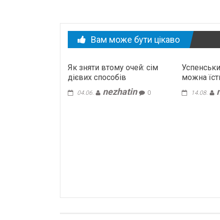
Вам може бути цікаво
Як зняти втому очей: сім
Успенськи
дієвих способів
можна їст
nezhatin
04.06.
0
14.08.