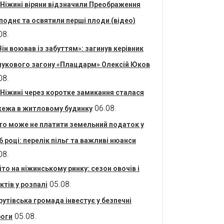
 Ніжині віряни відзначили Преображення
поднє та освятили перші плоди (відео)
08.
Він воював із забуттям»: загинув керівник
укового загону «Плацдарм» Олексій Юков
08.
 Ніжині через коротке замикання сталася
06.08.
ежа в житловому будинку
то може не платити земельний податок у
6 році: перелік пільг та важливі нюанси
08.
іто на ніжинському ринку: сезон овочів і
05.08.
ктів у розпалі
рутівська громада інвестує у безпечні
05.08.
оги