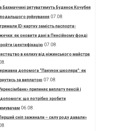
а Бахмаччині рятуватимуть Будинок Кочубея
07.08.
 подальшого руйнування
тримали ID-картку замість паспорта-
жечки: як оновити дані в Пенсійному фонді
07.08.
пройти ідентифікацію
истецтво в келиху від ніжинського майстра
08.
ержавна допомога “Пакунок школяра”: як
07.08.
рнутись за виплатою
Укрексімбанк» припиняє виплату пенсій і
допомоги: що потрібно зробити
06.08.
имувачам
Перший сніп зажинали – силу роду давали»
08.