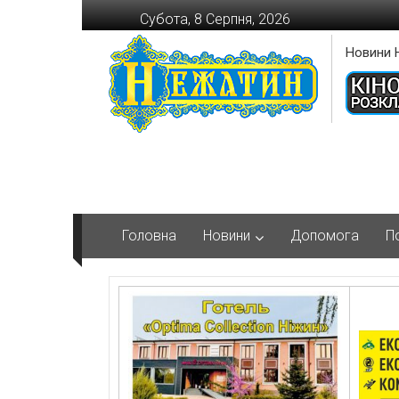
Перейти
Субота, 8 Серпня, 2026
до
вмісту
Новини 
Головна
Новини
Допомога
П