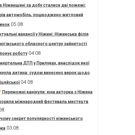
а Ніжинщині за добу сталися дві пожежі:
рів автомобіль, пошкоджено житловий
05.08.
инок
ктуальні вакансії у Ніжині: Ніжинська філія
нігівського обласного центру зайнятості
04.08.
понує роботу
мертельна ДТП у Прилуках, внаслідок якої
инула дитина: судом винесено вирок щодо
04.08.
іцейської
Переможні канікули: юна акторка з Ніжина
корила міжнародний фестиваль мистецтв
08.
 чому секрет популярності ніжинського
03.08.
рка