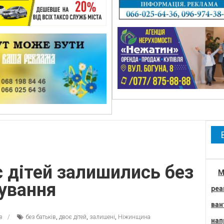
 дітей залишились без
М
лування
реа
ван
в
без батьків
,
двоє дітей
,
залишені
,
Ніжинщина
нап