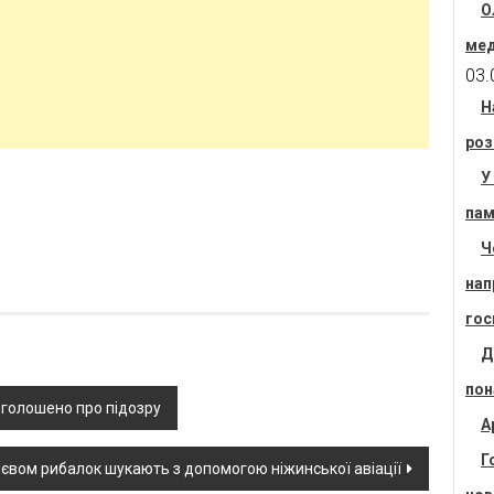
О
мед
03.
Н
роз
У
пам
Ч
нап
гос
Д
пон
оголошено про підозру
А
Г
иєвом рибалок шукають з допомогою ніжинської авіації