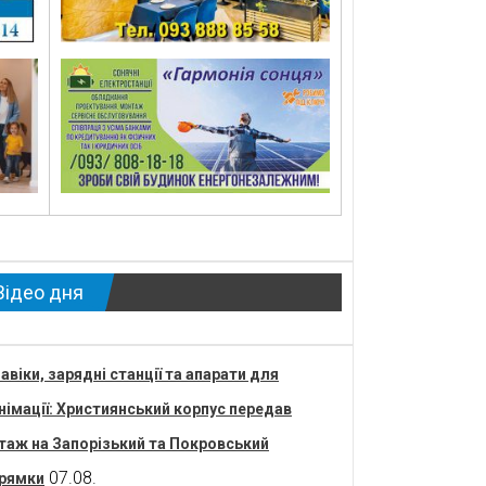
Відео дня
авіки, зарядні станції та апарати для
німації: Християнський корпус передав
таж на Запорізький та Покровський
07.08.
рямки