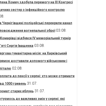
лена Хомич здобула перемогу на ІІІ Конгресі
ичних сестер з інфекційного контролю
08.
а Чернігівщині поліцейські перекрили канал
03.08.
повсюдження вогнепальної зброї
 Комарівці відбувся IV меморіальний турнір
03.08.
’яті Сергія Іващенка
ергова гуманітарна місія: на Харківський
рямок доставили допомогу військовим і
02.08.
піталю
оплата до пенсії у серпні: хто може отримати
31.07.
ад 1000 гривень
31.07.
ромат старих яблунь
отуємось до важливих змін у серпні: які