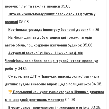
05.08.
перелік пільг та важливі нюанси
Літо на ніжинському ринку: сезон овочів і фруктів у
05.08.
розпалі
05.08.
Крутівська громада інвестує у безпечні дороги
На Ніжинщині за добу сталися дві пожежі: згорів
05.08.
автомобіль, пошкоджено житловий будинок
Актуальні вакансії у Ніжині: Ніжинська філія
Чернігівського обласного центру зайнятості пропонує
04.08.
роботу
Смертельна ДТП у Прилуках, внаслідок якої загинула
04.08.
дитина: судом винесено вирок щодо поліцейської
Переможні канікули: юна акторка з Ніжина підкорила
04.08.
міжнародний фестиваль мистецтв
03.08.
В чому секрет популярності ніжинського огірка