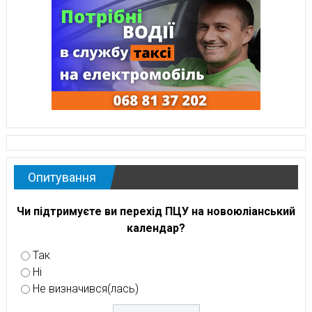
Опитування
Чи підтримуєте ви перехід ПЦУ на новоюліанський
календар?
Так
Ні
Не визначився(лась)