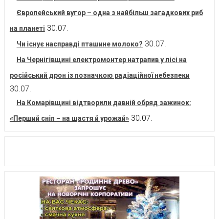
Європейський вугор – одна з найбільш загадкових риб
30.07.
на планеті
30.07.
Чи існує насправді пташине молоко?
На Чернігівщині електромонтер натрапив у лісі на
російський дрон із позначкою радіаційної небезпеки
30.07.
На Комарівщині відтворили давній обряд зажинок:
30.07.
«Перший сніп – на щастя й урожай»