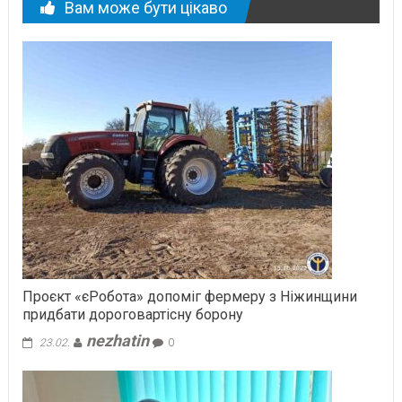
Вам може бути цікаво
Проєкт «єРобота» допоміг фермеру з Ніжинщини
придбати дороговартісну борону
nezhatin
23.02.
0