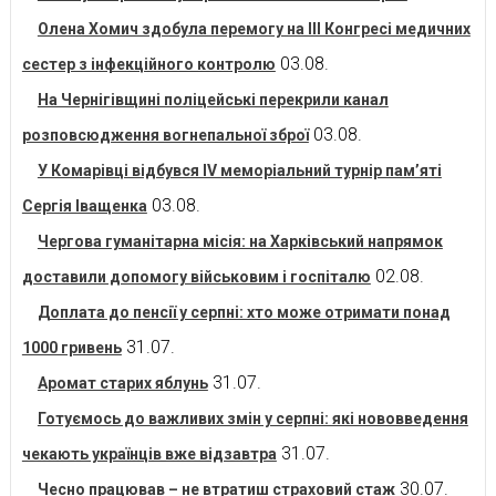
Олена Хомич здобула перемогу на ІІІ Конгресі медичних
03.08.
сестер з інфекційного контролю
На Чернігівщині поліцейські перекрили канал
03.08.
розповсюдження вогнепальної зброї
У Комарівці відбувся IV меморіальний турнір пам’яті
03.08.
Сергія Іващенка
Чергова гуманітарна місія: на Харківський напрямок
02.08.
доставили допомогу військовим і госпіталю
Доплата до пенсії у серпні: хто може отримати понад
31.07.
1000 гривень
31.07.
Аромат старих яблунь
Готуємось до важливих змін у серпні: які нововведення
31.07.
чекають українців вже відзавтра
30.07.
Чесно працював – не втратиш страховий стаж