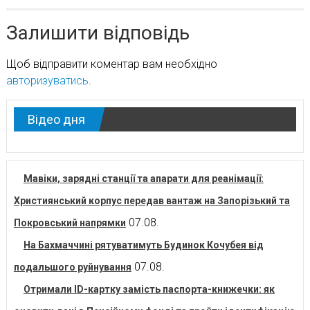
Залишити відповідь
Щоб відправити коментар вам необхідно
авторизуватись
.
Відео дня
Мавіки, зарядні станції та апарати для реанімації:
Християнський корпус передав вантаж на Запорізький та
07.08.
Покровський напрямки
На Бахмаччині рятуватимуть Будинок Кочубея від
07.08.
подальшого руйнування
Отримали ID-картку замість паспорта-книжечки: як