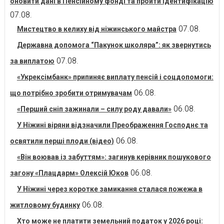
оновити дані в Пенсійному фонді та пройти ідентифікацію
07.08.
07.08.
Мистецтво в келиху від ніжинського майстра
Державна допомога “Пакунок школяра”: як звернутись
07.08.
за виплатою
«Укрексімбанк» припиняє виплату пенсій і соцдопомоги:
06.08.
що потрібно зробити отримувачам
06.08.
«Перший сніп зажинали – силу роду давали»
У Ніжині віряни відзначили Преображення Господнє та
06.08.
освятили перші плоди (відео)
«Він воював із забуттям»: загинув керівник пошукового
06.08.
загону «Плацдарм» Олексій Юков
У Ніжині через коротке замикання сталася пожежа в
06.08.
житловому будинку
Хто може не платити земельний податок у 2026 році: