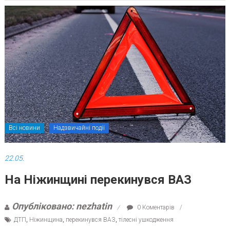
Всі новини
Надзвичайні події
22.05.
На Ніжинщині перекинувся ВАЗ
Опубліковано: nezhatin
0 Коментарів
ДТП
,
Ніжинщина
,
перекинувся ВАЗ
,
тілесні ушкодження