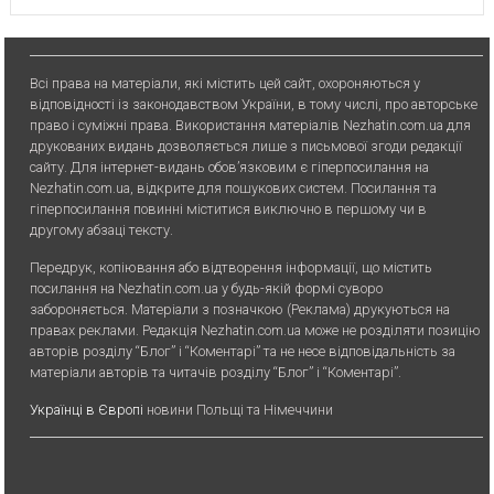
Всі права на матеріали, які містить цей сайт, охороняються у
відповідності із законодавством України, в тому числі, про авторське
право і суміжні права. Використання матерiалiв Nezhatin.com.ua для
друкованих видань дозволяється лише з письмової згоди редакції
сайту. Для iнтернет-видань обов’язковим є гiперпосилання на
Nezhatin.com.ua, відкрите для пошукових систем. Посилання та
гіперпосилання повинні міститися виключно в першому чи в
другому абзаці тексту.
Передрук, копiювання або вiдтворення iнформацiї, що мiстить
посилання на Nezhatin.com.ua у будь-якiй формi суворо
забороняється. Матеріали з позначкою (Реклама) друкуються на
правах реклами. Редакція Nezhatin.com.ua може не розділяти позицію
авторів розділу “Блог” і “Коментарі” та не несе відповідальність за
матеріали авторів та читачів розділу “Блог” і “Коментарі”.
Українці в Європі
новини Польщі та Німеччини