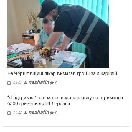
На Чернігівщині лікар вимагав гроші за лікарняні
nezhatin
04.06.
0
“єПідтримка”: хто може подати заявку на отримання
6500 гривень до 31 березня
nezhatin
29.03.
0