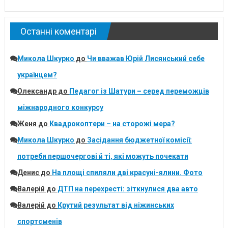
Останні коментарі
Микола Шкурко
до
Чи вважав Юрій Лисянський себе
українцем?
Олександр
до
Педагог із Шатури – серед переможців
міжнародного конкурсу
Женя
до
Квадрокоптери – на сторожі мера?
Микола Шкурко
до
Засідання бюджетної комісії:
потреби першочергові й ті, які можуть почекати
Денис
до
На площі спиляли дві красуні-ялини. Фото
Валерій
до
ДТП на перехресті: зіткнулися два авто
Валерій
до
Крутий результат від ніжинських
спортсменів