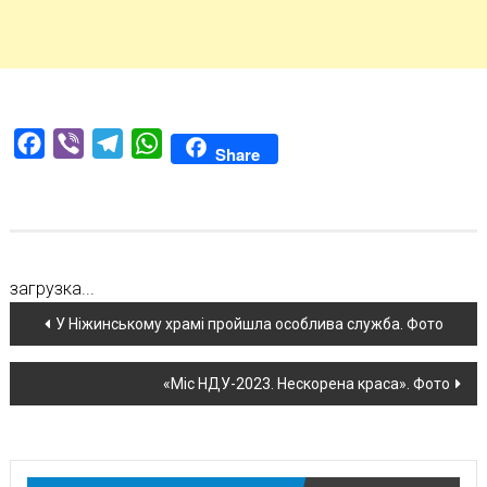
Facebook
Viber
Telegram
WhatsApp
Share
загрузка...
Навігація
У Ніжинському храмі пройшла особлива служба. Фото
по
«Міс НДУ-2023. Нескорена краса». Фото
новині