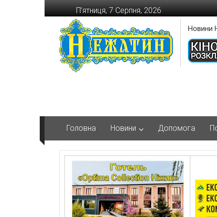
Перейти
П’ятниця, 7 Серпня, 2026
до
вмісту
Новини 
Головна
Новини
Допомога
П