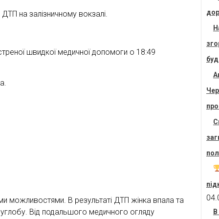
дор
 ДТП на залізничному вокзалі.
Н
зго
треної швидкої медичної допомоги о 18:49
буд
А
а.
Чер
про
С
заг
пол
під
04.
ми можливостями. В результаті ДТП жінка впала та
суглобу. Від подальшого медичного огляду
В