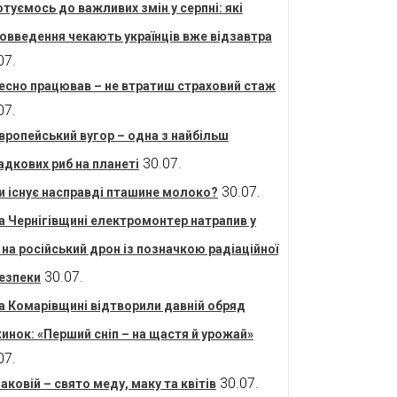
отуємось до важливих змін у серпні: які
овведення чекають українців вже відзавтра
07.
есно працював – не втратиш страховий стаж
07.
вропейський вугор – одна з найбільш
30.07.
адкових риб на планеті
30.07.
и існує насправді пташине молоко?
а Чернігівщині електромонтер натрапив у
і на російський дрон із позначкою радіаційної
30.07.
езпеки
а Комарівщині відтворили давній обряд
инок: «Перший сніп – на щастя й урожай»
07.
30.07.
аковій – свято меду, маку та квітів