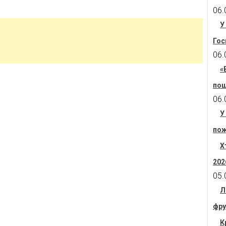
06.
У
Гос
06.
«
пош
06.
У
пож
Х
202
05.
Л
фру
К