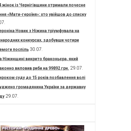
4 жінок із Чернігівщини отримали почесне
ння «Мати-героїня»: хто увійшов до списку
07.
ероніка Новик з Ніжина тріумфувала на
народних конкурсах, здобувши чотири
30.07.
емоги поспіль
а Ніжинщині викрито браконьєра, який
29.07.
аконно виловив риби на 99892 грн.
ироком суду до 15 років позбавлення волі
уджено громадянина України за державну
29.07.
ду