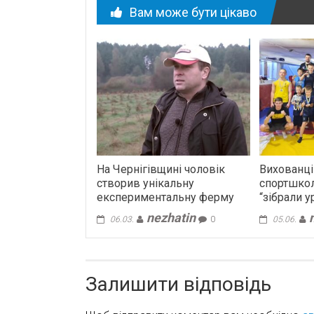
Вам може бути цікаво
На Чернігівщині чоловік
Вихованці
створив унікальну
спортшкол
експериментальну ферму
“зібрали 
nezhatin
06.03.
0
05.06.
Залишити відповідь