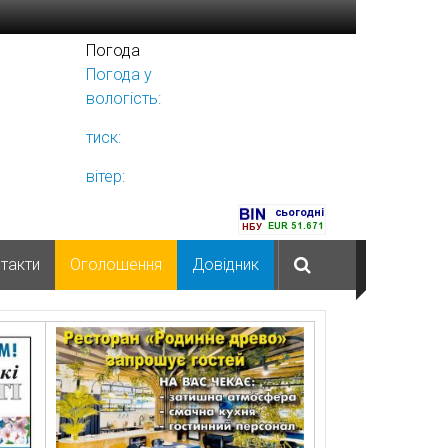
Погода
Погода у
Ніжині
вологість:
тиск:
вітер:
такти
Оголошення
Довідник