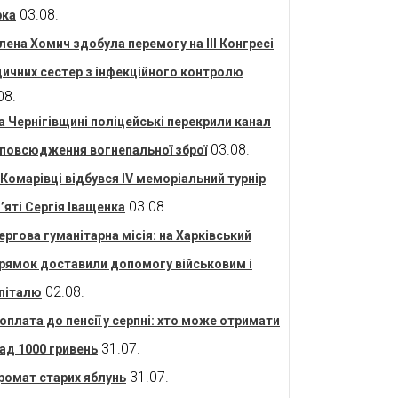
03.08.
рка
лена Хомич здобула перемогу на ІІІ Конгресі
ичних сестер з інфекційного контролю
08.
а Чернігівщині поліцейські перекрили канал
03.08.
повсюдження вогнепальної зброї
 Комарівці відбувся IV меморіальний турнір
03.08.
’яті Сергія Іващенка
ергова гуманітарна місія: на Харківський
рямок доставили допомогу військовим і
02.08.
піталю
оплата до пенсії у серпні: хто може отримати
31.07.
ад 1000 гривень
31.07.
ромат старих яблунь