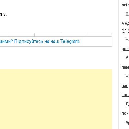
огі
ну.
О
мед
03.
Н
шими? Підписуйтесь на наш Telegram.
роз
У
пам
Ч
нап
гос
Д
пон
А