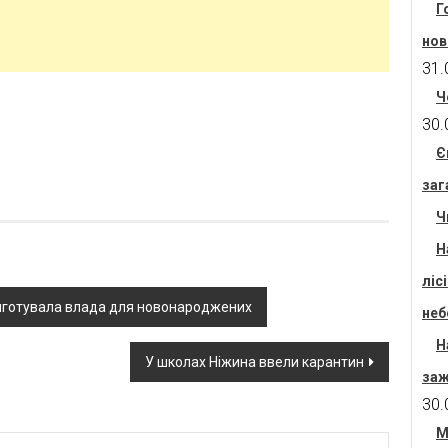
Г
нов
31.
Ч
30.
Є
заг
Ч
Н
ліс
риготувала влада для новонароджених
неб
Н
У школах Ніжина ввели карантин
заж
30.
М