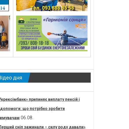
Відео дня
Укрексімбанк» припиняє виплату пенсій і
допомоги: що потрібно зробити
06.08.
имувачам
Перший сніп зажинали – силу роду давали»