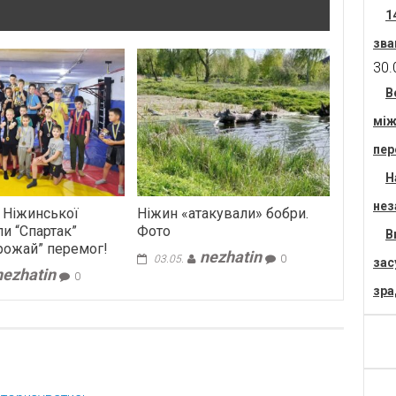
1
зва
30.
В
між
пер
Н
нез
 Ніжинської
Ніжин «атакували» бобри.
и “Спартак”
Фото
В
урожай” перемог!
nezhatin
03.05.
0
зас
nezhatin
0
зра