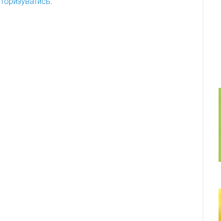
торизуватись
.