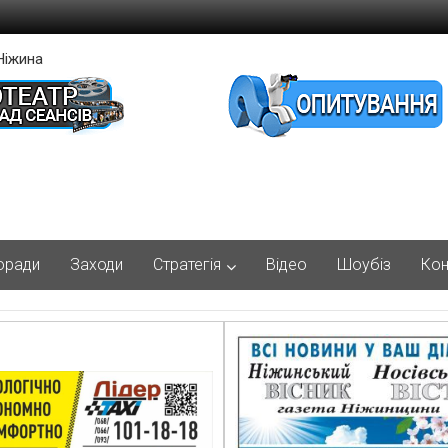
Ніжина
оради
Заходи
Стратегія
Відео
Шоубіз
Кон