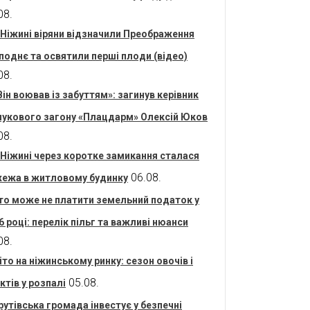
08.
 Ніжині віряни відзначили Преображення
поднє та освятили перші плоди (відео)
08.
Він воював із забуттям»: загинув керівник
укового загону «Плацдарм» Олексій Юков
08.
 Ніжині через коротке замикання сталася
06.08.
ежа в житловому будинку
то може не платити земельний податок у
6 році: перелік пільг та важливі нюанси
08.
іто на ніжинському ринку: сезон овочів і
05.08.
ктів у розпалі
рутівська громада інвестує у безпечні