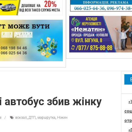
і автобус збив жінку
«
соц
в
вокзал
,
ДТП
,
маршрутка
,
Ніжин
отр
«