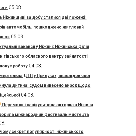
05.08.
оги
а Ніжинщині за добу сталися дві пожежі:
рів автомобіль, пошкоджено житловий
05.08.
инок
ктуальні вакансії у Ніжині: Ніжинська філія
нігівського обласного центру зайнятості
04.08.
понує роботу
мертельна ДТП у Прилуках, внаслідок якої
инула дитина: судом винесено вирок щодо
04.08.
іцейської
Переможні канікули: юна акторка з Ніжина
корила міжнародний фестиваль мистецтв
08.
 чому секрет популярності ніжинського