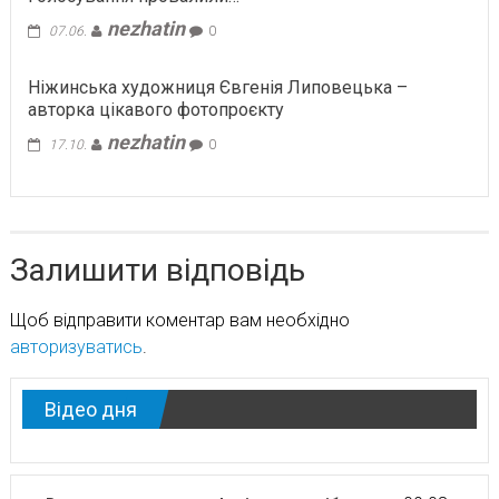
nezhatin
07.06.
0
Ніжинська художниця Євгенiя Липовецька –
авторка цікавого фотопроєкту
nezhatin
17.10.
0
Залишити відповідь
Щоб відправити коментар вам необхідно
авторизуватись
.
Відео дня