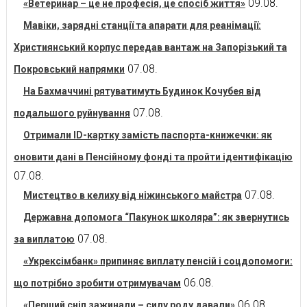
09.08.
«Ветеринар – це не професія, це спосіб життя»
Мавіки, зарядні станції та апарати для реанімації:
Християнський корпус передав вантаж на Запорізький та
07.08.
Покровський напрямки
На Бахмаччині рятуватимуть Будинок Кочубея від
07.08.
подальшого руйнування
Отримали ID-картку замість паспорта-книжечки: як
оновити дані в Пенсійному фонді та пройти ідентифікацію
07.08.
07.08.
Мистецтво в келиху від ніжинського майстра
Державна допомога “Пакунок школяра”: як звернутись
07.08.
за виплатою
«Укрексімбанк» припиняє виплату пенсій і соцдопомоги:
06.08.
що потрібно зробити отримувачам
06.08.
«Перший сніп зажинали – силу роду давали»