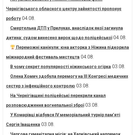
Чернігівського обласного центру зайнятості пропонує
04.08.
роботу
Смертельна ДТП у Прилуках, внаслідок якої загинула
04.08.
дитина: судом винесено вирок щодо поліцейської
Переможні канікули: юна акторка з Ніжина підкорила
04.08.
міжнародний фестиваль мистецтв
03.08.
В чому секрет популярності ніжинського огірка
Олена Хомич здобула перемогу на ІІІ Конгресі медичних
03.08.
сестер з інфекційного контролю
На Чернігівщині поліцейські перекрили канал
03.08.
розповсюдження вогнепальної зброї
У Комарівці відбувся IV меморіальний турнір пам’яті
03.08.
Сергія Іващенка
Чергова гуманітарна місія: на Харківський напрямок