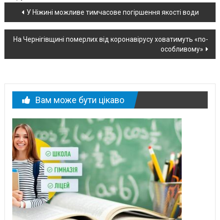
Навігація
У Ніжині можливе тимчасове погіршення якості води
по
На Чернігівщині померлих від коронавірусу ховатимуть «по-
новині
особливому»
Вам може бути цікаво