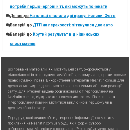
потреби першочергові й ті, які можуть почекати
Денис
до
На площі спиляли дві красуні-ялини. Фото
Валерій
до
ДТП на перехресті: зіткнулися два авто
Валерій
до
Крутий результат від ніжинських
спортсменів
Всі права на матеріали, які містить цей сайт, охороняються у
відповідності із законодавством України, в тому числі, про авторське
право і суміжні права. Використання матерiалiв Nezhatin.com.ua для
друкованих видань дозволяється лише з письмової згоди редакції
сайту. Для iнтернет-видань обов’язковим є гiперпосилання на
Nezhatin.com.ua, відкрите для пошукових систем. Посилання та
гіперпосилання повинні міститися виключно в першому чи в
другому абзаці тексту.
Передрук, копiювання або вiдтворення iнформацiї, що мiстить
посилання на Nezhatin.com.ua у будь-якiй формi суворо
забороняється. Матеріали з позначкою (Реклама) друкуються на