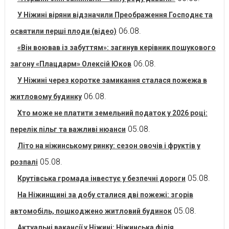
У Ніжині віряни відзначили Преображення Господнє та
06.08.
освятили перші плоди (відео)
«Він воював із забуттям»: загинув керівник пошукового
06.08.
загону «Плацдарм» Олексій Юков
У Ніжині через коротке замикання сталася пожежа в
06.08.
житловому будинку
Хто може не платити земельний податок у 2026 році:
05.08.
перелік пільг та важливі нюанси
Літо на ніжинському ринку: сезон овочів і фруктів у
05.08.
розпалі
05.08.
Крутівська громада інвестує у безпечні дороги
На Ніжинщині за добу сталися дві пожежі: згорів
05.08.
автомобіль, пошкоджено житловий будинок
Актуальні вакансії у Ніжині: Ніжинська філія