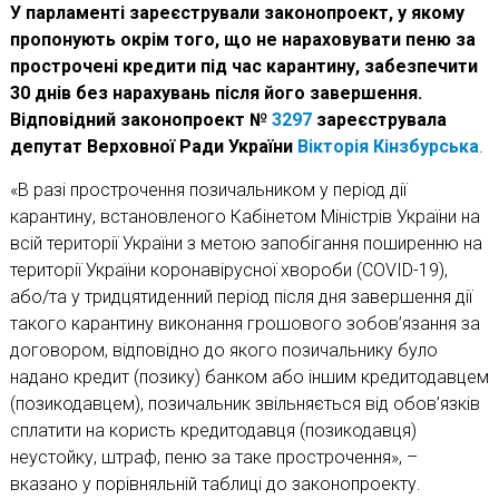
У парламенті зареєстрували законопроект, у якому
пропонують окрім того, що не нараховувати пеню за
прострочені кредити під час карантину, забезпечити
30 днів без нарахувань після його завершення.
Відповідний законопроект №
3297
зареєструвала
депутат Верховної Ради України
Вікторія Кінзбурська
.
«В разі прострочення позичальником у період дії
карантину, встановленого Кабінетом Міністрів України на
всій території України з метою запобігання поширенню на
території України коронавірусної хвороби (COVID-19),
або/та у тридцятиденний період після дня завершення дії
такого карантину виконання грошового зобов’язання за
договором, відповідно до якого позичальнику було
надано кредит (позику) банком або іншим кредитодавцем
(позикодавцем), позичальник звільняється від обов’язків
сплатити на користь кредитодавця (позикодавця)
неустойку, штраф, пеню за таке прострочення», –
вказано у порівняльній таблиці до законопроекту.