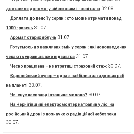
02.08.
доставили допомогу військовим і госпіталю
Доплата до пенсії у серпні: хто може отримати понад
31.07.
1000 гривень
31.07.
Аромат старих яблунь
Готуємось до важливих змін у серпні: які нововведення
31.07.
чекають українців вже відзавтра
30.07.
Чесно працював – не втратиш страховий стаж
Європейський вугор – одна з найбільш загадкових риб
30.07.
на планеті
30.07.
Чи існує насправді пташине молоко?
На Чернігівщині електромонтер натрапив у лісі на
російський дрон із позначкою радіаційної небезпеки
30.07.