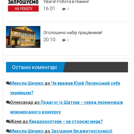
Увага! Робота в Ніжині!
16.01.
0
Оголошено набір працівників!
20.10.
0
Останні коментарі
Микола Шкурко
до
Чи вважав Юрій Лисянський себе
українцем?
Олександр
до
Педагог із Шатури – серед переможців
міжнародного конкурсу
Женя
до
Квадрокоптери – на сторожі мера?
Микола Шкурко
до
Засідання бюджетної комісії: