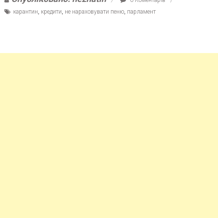
карантин
,
кредити
,
не нараховувати пеню
,
парламент