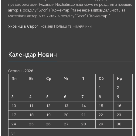
правах реклами. Редакція Nezhatin.com.ua може не розділяти позицію
авторів розділу “Блог” і “Коментарі” та не несе відповідальність за
матеріали авторів та читачів розділу “Блог” і “Коментарі”.
Українці в Європі
новини Польщі та Німеччини
Календар Новин
Серпень 2026
Пн
Вт
Ср
Чт
Пт
Сб
Нд
1
2
3
4
5
6
7
8
9
10
11
12
13
14
15
16
17
18
19
20
21
22
23
24
25
26
27
28
29
30
31