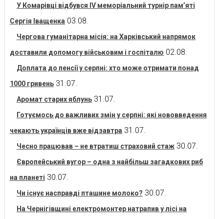
У Комарівці відбувся IV меморіальний турнір пам’яті
03.08.
Сергія Іващенка
Чергова гуманітарна місія: на Харківський напрямок
02.08.
доставили допомогу військовим і госпіталю
Доплата до пенсії у серпні: хто може отримати понад
31.07.
1000 гривень
31.07.
Аромат старих яблунь
Готуємось до важливих змін у серпні: які нововведення
31.07.
чекають українців вже відзавтра
30.07.
Чесно працював – не втратиш страховий стаж
Європейський вугор – одна з найбільш загадкових риб
30.07.
на планеті
30.07.
Чи існує насправді пташине молоко?
На Чернігівщині електромонтер натрапив у лісі на