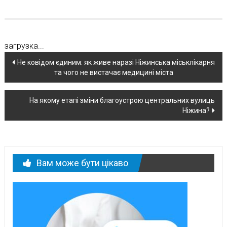
загрузка...
Навігація
Не ковідом єдиним: як живе наразі Ніжинська міськлікарня
та чого не вистачає медицині міста
по
новині
На якому етапі зміни благоустрою центральних вулиць
Ніжина?
Вам може бути цікаво