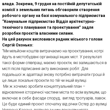
влада. Зокрема, 9 грудня на постійній депутатській
комісії з земельних питань обговорили створення
робочого органу на базі комунального підприємства
“Комунальне підприємство Відділ архітектурно-
технічного планування та проектування” задля
розробки проєктів власними силами.
На цей рахунок висловився радник міського голови
Сергій Охонько:
“Ми мільйони коштів витрачаємо на проєктування, котрі
йдуть в містобудівні організації інших міст. У результаті
такої форми співпраці, маємо проєкти, які залишаються в
місті після підписання акту виконаних робіт. Для
подальшої ж адаптації знову потрібно витрачати гроші й
це лише локальні проєкти по тій чи іншій вулиці.
Ми ж хочемо зробити концептуальний план –
відновлення історичної частини міста по всім вулицям, що
включає в себе фасади споруд, вигляд тротуарів, лавок.
Це буде єдиний проєкт спочатку від річки Остер до вулиці
Червона Козача, потім по іншим локаціям міста.