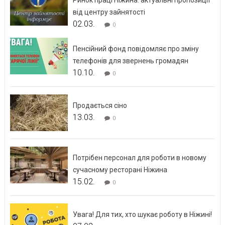
Ринок праці Ніжина: актуальні пропозиції
від центру зайнятості
02.03.
0
Пенсійний фонд повідомляє про зміну
телефонів для звернень громадян
10.10.
0
Продається сіно
13.03.
0
Потрібен персонал для роботи в новому
сучасному ресторані Ніжина
15.02.
0
Увага! Для тих, хто шукає роботу в Ніжині!