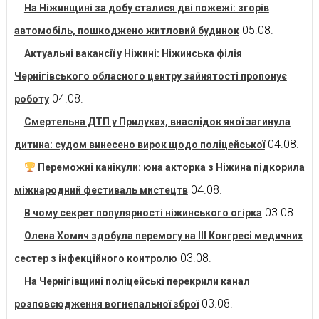
На Ніжинщині за добу сталися дві пожежі: згорів
05.08.
автомобіль, пошкоджено житловий будинок
Актуальні вакансії у Ніжині: Ніжинська філія
Чернігівського обласного центру зайнятості пропонує
04.08.
роботу
Смертельна ДТП у Прилуках, внаслідок якої загинула
04.08.
дитина: судом винесено вирок щодо поліцейської
Переможні канікули: юна акторка з Ніжина підкорила
04.08.
міжнародний фестиваль мистецтв
03.08.
В чому секрет популярності ніжинського огірка
Олена Хомич здобула перемогу на ІІІ Конгресі медичних
03.08.
сестер з інфекційного контролю
На Чернігівщині поліцейські перекрили канал
03.08.
розповсюдження вогнепальної зброї