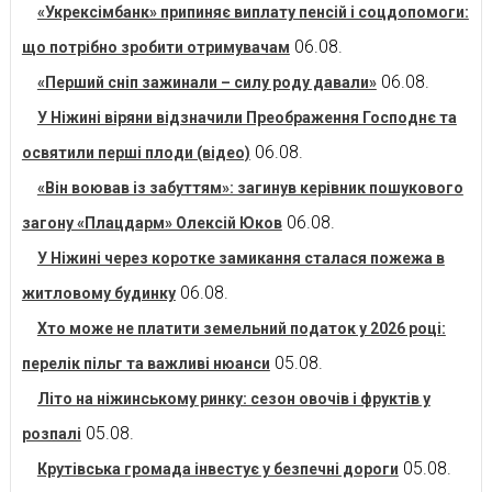
«Укрексімбанк» припиняє виплату пенсій і соцдопомоги:
06.08.
що потрібно зробити отримувачам
06.08.
«Перший сніп зажинали – силу роду давали»
У Ніжині віряни відзначили Преображення Господнє та
06.08.
освятили перші плоди (відео)
«Він воював із забуттям»: загинув керівник пошукового
06.08.
загону «Плацдарм» Олексій Юков
У Ніжині через коротке замикання сталася пожежа в
06.08.
житловому будинку
Хто може не платити земельний податок у 2026 році:
05.08.
перелік пільг та важливі нюанси
Літо на ніжинському ринку: сезон овочів і фруктів у
05.08.
розпалі
05.08.
Крутівська громада інвестує у безпечні дороги