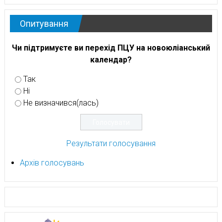
Опитування
Чи підтримуєте ви перехід ПЦУ на новоюліанський
календар?
Так
Ні
Не визначився(лась)
Результати голосування
Архів голосувань