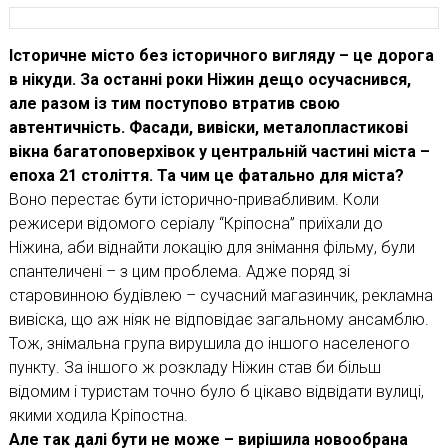
Історичне місто без історичного вигляду – це дорога
в нікуди. За останні роки Ніжин дещо осучаснився,
але разом із тим поступово втратив свою
автентичність. Фасади, вивіски, металопластикові
вікна багатоповерхівок у центральній частині міста –
епоха 21 століття. Та чим це фатально для міста?
Воно перестає бути історично-привабливим. Коли
режисери відомого серіалу “Кріпосна” приїхали до
Ніжина, аби віднайти локацію для знімання фільму, були
спантеличені – з цим проблема. Адже поряд зі
старовинною будівлею – сучасний магазинчик, рекламна
вивіска, що аж ніяк не відповідає загальному ансамблю.
Тож, знімальна група вирушила до іншого населеного
пункту. За іншого ж розкладу Ніжин став би більш
відомим і туристам точно було б цікаво відвідати вулиці,
якими ходила Кріпостна.
Але так далі бути не може – вирішила новообрана