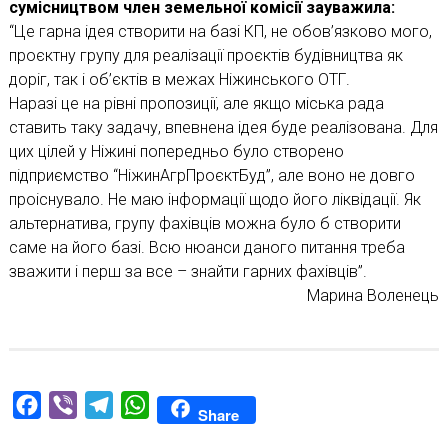
сумісництвом член земельної комісії зауважила:
“Це гарна ідея створити на базі КП, не обов’язково мого,
проєктну групу для реалізації проєктів будівництва як
доріг, так і об’єктів в межах Ніжинського ОТГ.
Наразі це на рівні пропозиції, але якщо міська рада
ставить таку задачу, впевнена ідея буде реалізована. Для
цих цілей у Ніжині попередньо було створено
підприємство “НіжинАгрПроєктБуд”, але воно не довго
проіснувало. Не маю інформації щодо його ліквідації. Як
альтернатива, групу фахівців можна було б створити
саме на його базі. Всю нюанси даного питання треба
зважити і перш за все – знайти гарних фахівців”.
Марина Воленець
Facebook
Viber
Telegram
WhatsApp
Share