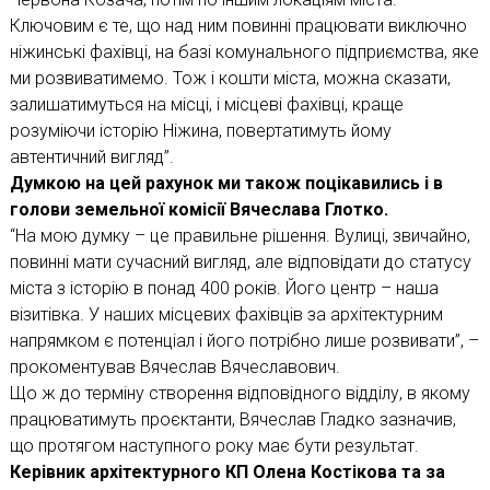
Ключовим є те, що над ним повинні працювати виключно
ніжинські фахівці, на базі комунального підприємства, яке
ми розвиватимемо. Тож і кошти міста, можна сказати,
залишатимуться на місці, і місцеві фахівці, краще
розуміючи історію Ніжина, повертатимуть йому
автентичний вигляд”.
Думкою на цей рахунок ми також поцікавились і в
голови земельної комісії Вячеслава Глотко.
“На мою думку – це правильне рішення. Вулиці, звичайно,
повинні мати сучасний вигляд, але відповідати до статусу
міста з історію в понад 400 років. Його центр – наша
візитівка. У наших місцевих фахівців за архітектурним
напрямком є потенціал і його потрібно лише розвивати”, –
прокоментував Вячеслав Вячеславович.
Що ж до терміну створення відповідного відділу, в якому
працюватимуть проєктанти, Вячеслав Гладко зазначив,
що протягом наступного року має бути результат.
Керівник архітектурного КП Олена Костікова та за