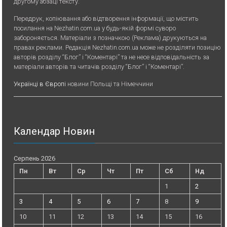
другому абзаці тексту.
Передрук, копiювання або вiдтворення iнформацiї, що мiстить
посилання на Nezhatin.com.ua у будь-якiй формi суворо
забороняється. Матеріали з позначкою (Реклама) друкуються на
правах реклами. Редакція Nezhatin.com.ua може не розділяти позицію
авторів розділу “Блог” і “Коментарі” та не несе відповідальність за
матеріали авторів та читачів розділу “Блог” і “Коментарі”.
Українці в Європі
новини Польщі та Німеччини
Календар Новин
Серпень 2026
Пн
Вт
Ср
Чт
Пт
Сб
Нд
1
2
3
4
5
6
7
8
9
10
11
12
13
14
15
16