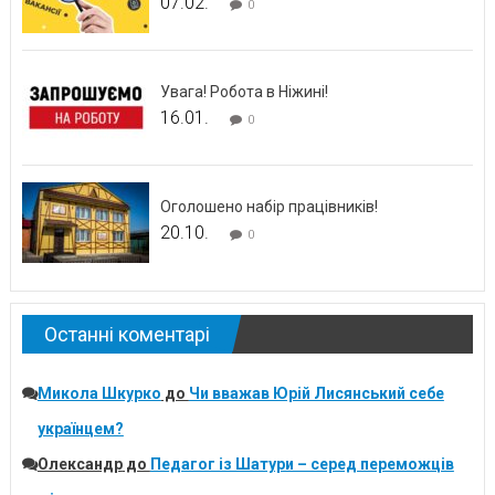
07.02.
0
Увага! Робота в Ніжині!
16.01.
0
Оголошено набір працівників!
20.10.
0
Останні коментарі
Микола Шкурко
до
Чи вважав Юрій Лисянський себе
українцем?
Олександр
до
Педагог із Шатури – серед переможців