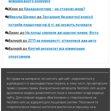
міжнародного конкурсу
Женя
до
Квадрокоптери – на сторожі мера?
Микола Шкурко
до
Засідання бюджетної комісії:
потреби першочергові й ті, які можуть почекати
Денис
до
На площі спиляли дві красуні-ялини. Фото
Валерій
до
ДТП на перехресті: зіткнулися два авто
Валерій
до
Крутий результат від ніжинських
спортсменів
Всі права на матеріали, які містить цей сайт, охороняються у
відповідності із законодавством України, в тому числі, про авторське
право і суміжні права. Використання матерiалiв Nezhatin.com.ua для
друкованих видань дозволяється лише з письмової згоди редакції
сайту. Для iнтернет-видань обов’язковим є гiперпосилання на
Nezhatin.com.ua, відкрите для пошукових систем. Посилання та
гіперпосилання повинні міститися виключно в першому чи в