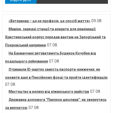
09.08.
«Ветеринар – це не професія, це спосіб життя»
Мавіки, зарядні станції та апарати для реанімації:
Християнський корпус передав вантаж на Запорізький та
07.08.
Покровський напрямки
На Бахмаччині рятуватимуть Будинок Кочубея від
07.08.
подальшого руйнування
Отримали ID-картку замість паспорта-книжечки: як
оновити дані в Пенсійному фонді та пройти ідентифікацію
07.08.
07.08.
Мистецтво в келиху від ніжинського майстра
Державна допомога “Пакунок школяра”: як звернутись
07.08.
за виплатою