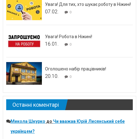
Увага! Для тих, хто шукає роботу в Ніжині!
07.02.
0
Увага! Робота в Ніжині!
16.01.
0
Оголошено набір працівників!
20.10.
0
Останні коментарі
Микола Шкурко
до
Чи вважав Юрій Лисянський себе
українцем?