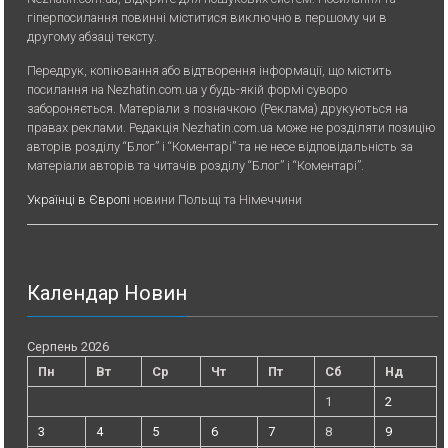
гіперпосилання повинні міститися виключно в першому чи в
другому абзаці тексту.
Передрук, копiювання або вiдтворення iнформацiї, що мiстить
посилання на Nezhatin.com.ua у будь-якiй формi суворо
забороняється. Матеріали з позначкою (Реклама) друкуються на
правах реклами. Редакція Nezhatin.com.ua може не розділяти позицію
авторів розділу “Блог” і “Коментарі” та не несе відповідальність за
матеріали авторів та читачів розділу “Блог” і “Коментарі”.
Українці в Європі
новини Польщі та Німеччини
Календар Новин
Серпень 2026
Пн
Вт
Ср
Чт
Пт
Сб
Нд
1
2
3
4
5
6
7
8
9