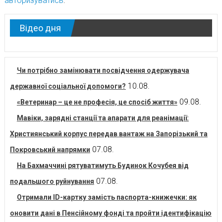
авторизуватись
.
Відео дня
Чи потрібно замінювати посвідчення одержувача
10.08.
державної соціальної допомоги?
09.08.
«Ветеринар – це не професія, це спосіб життя»
Мавіки, зарядні станції та апарати для реанімації:
Християнський корпус передав вантаж на Запорізький та
07.08.
Покровський напрямки
На Бахмаччині рятуватимуть Будинок Кочубея від
07.08.
подальшого руйнування
Отримали ID-картку замість паспорта-книжечки: як
оновити дані в Пенсійному фонді та пройти ідентифікацію