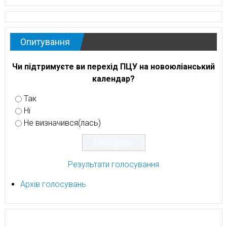
Опитування
Чи підтримуєте ви перехід ПЦУ на новоюліанський
календар?
Так
Ні
Не визначився(лась)
Результати голосування
Архів голосувань