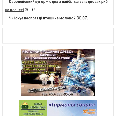
Європейський вугор – одна з найбільш загадкових риб
30.07.
на планеті
30.07.
Чи існує насправді пташине молоко?