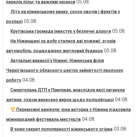
05.08.
перелік пільг та важливі нюанси
Літо на ніжинському ринку: сезон овочів і фруктів у
05.08.
розпалі
05.08.
Крутівська громада інвестує у безпечні дороги
На Ніжинщині за добу сталися дві пожежі: згорів
05.08.
автомобіль, пошкоджено житловий будинок
Актуальні вакансії у Ніжині: Ніжинська філія
Чернігівського обласного центру зайнятості пропонує
04.08.
роботу
Смертельна ДТП у Прилуках, внаслідок якої загинула
04.08.
дитина: судом винесено вирок щодо поліцейської
Переможні канікули: юна акторка з Ніжина підкорила
04.08.
міжнародний фестиваль мистецтв
03.08.
В чому секрет популярності ніжинського огірка