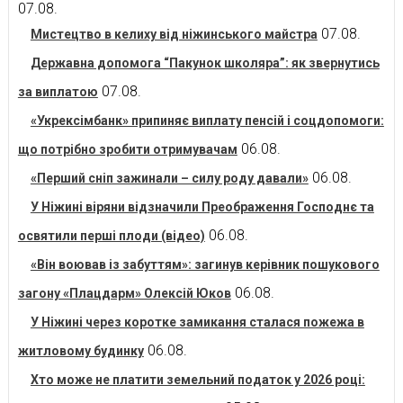
07.08.
07.08.
Мистецтво в келиху від ніжинського майстра
Державна допомога “Пакунок школяра”: як звернутись
07.08.
за виплатою
«Укрексімбанк» припиняє виплату пенсій і соцдопомоги:
06.08.
що потрібно зробити отримувачам
06.08.
«Перший сніп зажинали – силу роду давали»
У Ніжині віряни відзначили Преображення Господнє та
06.08.
освятили перші плоди (відео)
«Він воював із забуттям»: загинув керівник пошукового
06.08.
загону «Плацдарм» Олексій Юков
У Ніжині через коротке замикання сталася пожежа в
06.08.
житловому будинку
Хто може не платити земельний податок у 2026 році: