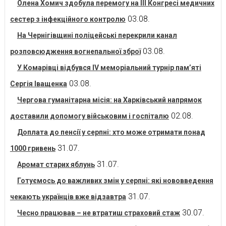
Олена Хомич здобула перемогу на ІІІ Конгресі медичних
03.08.
сестер з інфекційного контролю
На Чернігівщині поліцейські перекрили канал
03.08.
розповсюдження вогнепальної зброї
У Комарівці відбувся IV меморіальний турнір пам’яті
03.08.
Сергія Іващенка
Чергова гуманітарна місія: на Харківський напрямок
02.08.
доставили допомогу військовим і госпіталю
Доплата до пенсії у серпні: хто може отримати понад
31.07.
1000 гривень
31.07.
Аромат старих яблунь
Готуємось до важливих змін у серпні: які нововведення
31.07.
чекають українців вже відзавтра
30.07.
Чесно працював – не втратиш страховий стаж