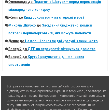
Олександр
до
Педагог із Шатури – серед переможців
міжнародного конкурсу
Женя
до
Квадрокоптери – на сторожі мера?
Микола Шкурко
до
Засідання бюджетної комісії:
потреби першочергові й ті, які можуть почекати
Денис
до
На площі спиляли дві красуні-ялини. Фото
Валерій
до
ДТП на перехресті: зіткнулися два авто
Валерій
до
Крутий результат від ніжинських
спортсменів
Всі права на матеріали, які містить цей сайт, охороняються у
відповідності із законодавством України, в тому числі, про авторське
право і суміжні права. Використання матерiалiв Nezhatin.com.ua для
друкованих видань дозволяється лише з письмової згоди редакції
сайту. Для iнтернет-видань обов’язковим є гiперпосилання на
Nezhatin.com.ua, відкрите для пошукових систем. Посилання та