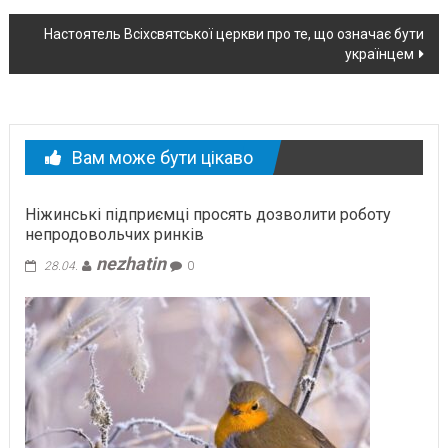
новині
Настоятель Всіхсвятської церкви про те, що означає бути
українцем
Вам може бути цікаво
Ніжинські підприємці просять дозволити роботу
непродовольчих ринків
nezhatin
28.04.
0