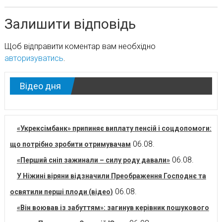
Залишити відповідь
Щоб відправити коментар вам необхідно
авторизуватись
.
Відео дня
«Укрексімбанк» припиняє виплату пенсій і соцдопомоги:
06.08.
що потрібно зробити отримувачам
06.08.
«Перший сніп зажинали – силу роду давали»
У Ніжині віряни відзначили Преображення Господнє та
06.08.
освятили перші плоди (відео)
«Він воював із забуттям»: загинув керівник пошукового