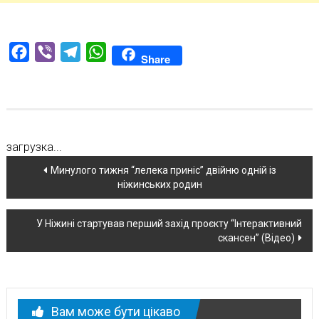
Facebook
Viber
Telegram
WhatsApp
Share
загрузка...
Навігація
Минулого тижня “лелека приніс” двійню одній із
ніжинських родин
по
новині
У Ніжині стартував перший захід проєкту “Інтерактивний
скансен” (Відео)
Вам може бути цікаво