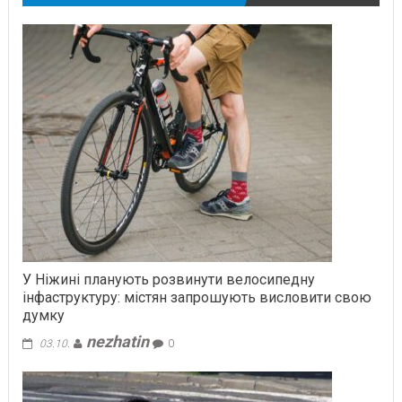
У Ніжині планують розвинути велосипедну
інфаструктуру: містян запрошують висловити свою
думку
nezhatin
03.10.
0