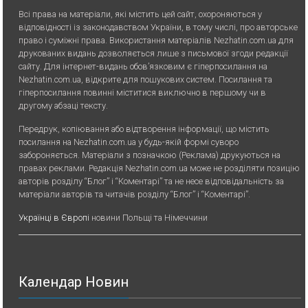
Всі права на матеріали, які містить цей сайт, охороняються у
відповідності із законодавством України, в тому числі, про авторське
право і суміжні права. Використання матерiалiв Nezhatin.com.ua для
друкованих видань дозволяється лише з письмової згоди редакції
сайту. Для iнтернет-видань обов’язковим є гiперпосилання на
Nezhatin.com.ua, відкрите для пошукових систем. Посилання та
гіперпосилання повинні міститися виключно в першому чи в
другому абзаці тексту.
Передрук, копiювання або вiдтворення iнформацiї, що мiстить
посилання на Nezhatin.com.ua у будь-якiй формi суворо
забороняється. Матеріали з позначкою (Реклама) друкуються на
правах реклами. Редакція Nezhatin.com.ua може не розділяти позицію
авторів розділу “Блог” і “Коментарі” та не несе відповідальність за
матеріали авторів та читачів розділу “Блог” і “Коментарі”.
Українці в Європі
новини Польщі та Німеччини
Календар Новин