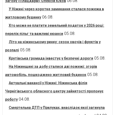
06.08.
загону «Плацдарм» Олексій Юков
У Ніжині через коротке замикання сталася пожежа в
06.08.
житловому будинку
Хто може не платити земельний податок у 2026 році:
05.08.
перелік пільг та важливі нюанси
Літо на ніжинському ринку: сезон овочів і фруктів у
05.08.
розпалі
05.08.
Крутівська громада інвестує у безпечні дороги
На Ніжинщині за добу сталися дві пожежі: згорів
05.08.
автомобіль, пошкоджено житловий будинок
Актуальні вакансії у Ніжині: Ніжинська філія
Чернігівського обласного центру зайнятості пропонує
04.08.
роботу
Смертельна ДТП у Прилуках, внаслідок якої загинула