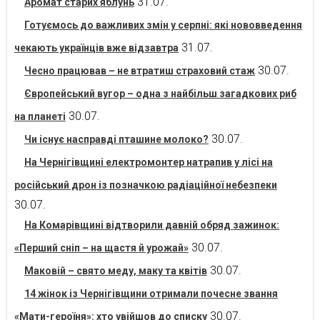
31.07.
Аромат старих яблунь
Готуємось до важливих змін у серпні: які нововведення
31.07.
чекають українців вже відзавтра
30.07.
Чесно працював – не втратиш страховий стаж
Європейський вугор – одна з найбільш загадкових риб
30.07.
на планеті
30.07.
Чи існує насправді пташине молоко?
На Чернігівщині електромонтер натрапив у лісі на
російський дрон із позначкою радіаційної небезпеки
30.07.
На Комарівщині відтворили давній обряд зажинок:
30.07.
«Перший сніп – на щастя й урожай»
30.07.
Маковій – свято меду, маку та квітів
14 жінок із Чернігівщини отримали почесне звання
30.07.
«Мати-героїня»: хто увійшов до списку