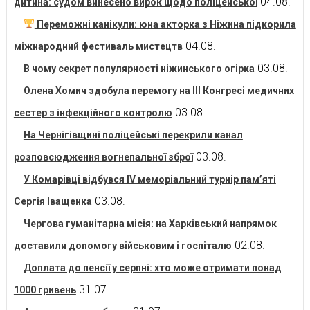
04.08.
дитина: судом винесено вирок щодо поліцейської
Переможні канікули: юна акторка з Ніжина підкорила
04.08.
міжнародний фестиваль мистецтв
03.08.
В чому секрет популярності ніжинського огірка
Олена Хомич здобула перемогу на ІІІ Конгресі медичних
03.08.
сестер з інфекційного контролю
На Чернігівщині поліцейські перекрили канал
03.08.
розповсюдження вогнепальної зброї
У Комарівці відбувся IV меморіальний турнір пам’яті
03.08.
Сергія Іващенка
Чергова гуманітарна місія: на Харківський напрямок
02.08.
доставили допомогу військовим і госпіталю
Доплата до пенсії у серпні: хто може отримати понад
31.07.
1000 гривень