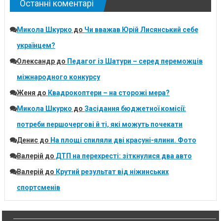
Останні коментарі
Микола Шкурко
до
Чи вважав Юрій Лисянський себе
українцем?
Олександр
до
Педагог із Шатури – серед переможців
міжнародного конкурсу
Женя
до
Квадрокоптери – на сторожі мера?
Микола Шкурко
до
Засідання бюджетної комісії:
потреби першочергові й ті, які можуть почекати
Денис
до
На площі спиляли дві красуні-ялини. Фото
Валерій
до
ДТП на перехресті: зіткнулися два авто
Валерій
до
Крутий результат від ніжинських
спортсменів