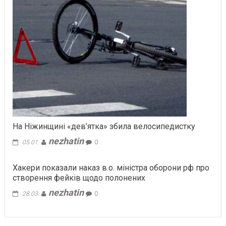
На Ніжинщині «дев’ятка» збила велосипедистку
nezhatin
05.01.
0
Хакери показали наказ в.о. міністра оборони рф про
створення фейків щодо полонених
nezhatin
28.03.
0