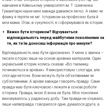
навчання в Київському університеті ім. Т. Шевченка.
Гуманітарні науки мені завжди давалися легко. А хімію чи
фізику я терпіти не міг. Істориком за професією була й
моя мама. Отак, в сукупності, я і сформувався як історик.
Важко бути істориком? Відчувається
відповідальність перед майбутніми поколіннями за
те, як ти їм доносиш інформація про минуле?
Відповідальність має бути однозначно. У мене є звичка –
писати історію лише на основі архівних матеріалів. Один
український історик колись сказав: «Всі таємниці
починаються в архівах». Я використовую і спогади, але
спогади неточні. Вони можуть бути об’єктивними чи
суб’єктивними. А архіви завжди говорять правду. Саме
правда має бути ключовою і лежати в основі роботи
історика. Правда, якою б вона не була. Моє покоління
виховувалось у радянську добу. Там правди не існувало,
лише напівправда: говорилося одне, думалося друге, а