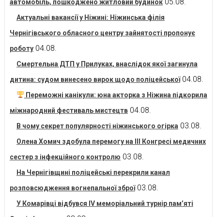
05.08.
автомобіль, пошкоджено житловий будинок
Актуальні вакансії у Ніжині: Ніжинська філія
Чернігівського обласного центру зайнятості пропонує
04.08.
роботу
Смертельна ДТП у Прилуках, внаслідок якої загинула
04.08.
дитина: судом винесено вирок щодо поліцейської
Переможні канікули: юна акторка з Ніжина підкорила
04.08.
міжнародний фестиваль мистецтв
03.08.
В чому секрет популярності ніжинського огірка
Олена Хомич здобула перемогу на ІІІ Конгресі медичних
03.08.
сестер з інфекційного контролю
На Чернігівщині поліцейські перекрили канал
03.08.
розповсюдження вогнепальної зброї
У Комарівці відбувся IV меморіальний турнір пам’яті