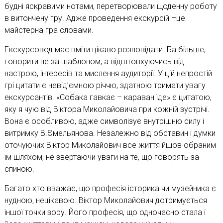
будні яскравими нотами, перетворювали щоденну роботу
в витончену гру. Адже проведення екскурсій –це
майстерна гра словами.
Екскурсовод має вміти цікаво розповідати. Ба більше,
говорити не за шаблоном, а відштовхуючись від
настрою, інтересів та мислення аудиторії. У цій непростій
грі цитати є невід’ємною річчю, здатною тримати увагу
екскурсантів. «Собака гавкає – караван їде» є цитатою,
яку я чую від Віктора Миколайовича при кожній зустрічі.
Вона є особливою, адже символізує внутрішню силу і
витримку В.Ємельянова. Незалежно від обставин і думки
оточуючих Віктор Миколайович все життя йшов обраним
їм шляхом, не звертаючи уваги на те, що говорять за
спиною.
Багато хто вважає, що професія історика чи музейника є
нудною, нецікавою. Віктор Миколайович дотримується
іншої точки зору. Його професія, що одночасно стала і