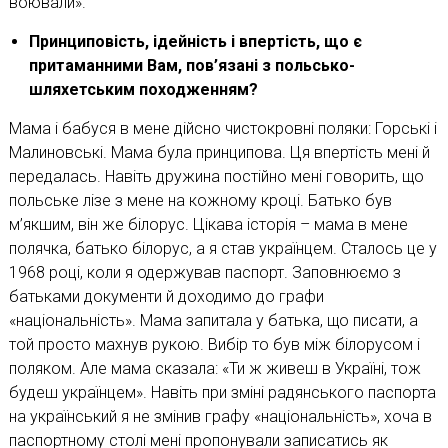
воювали».
Принциповість, ідейність і впертість, що є
притаманними Вам, пов’язані з польсько-
шляхетським походженням?
Мама і бабуся в мене дійсно чистокровні поляки: Горські і
Малиновські. Мама була принципова. Ця впертість мені й
передалась. Навіть дружина постійно мені говорить, що
польське лізе з мене на кожному кроці. Батько був
м’якшим, він же білорус. Цікава історія – мама в мене
полячка, батько білорус, а я став українцем. Сталось це у
1968 році, коли я одержував паспорт. Заповнюємо з
батьками документи й доходимо до графи
«національність». Мама запитала у батька, що писати, а
той просто махнув рукою. Вибір то був між білорусом і
поляком. Але мама сказала: «Ти ж живеш в Україні, тож
будеш українцем». Навіть при зміні радянського паспорта
на український я не змінив графу «національність», хоча в
паспортному столі мені пропонували записатись як