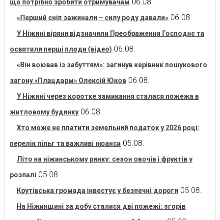
06.08.
що потрібно зробити отримувачам
06.08.
«Перший сніп зажинали – силу роду давали»
У Ніжині віряни відзначили Преображення Господнє та
06.08.
освятили перші плоди (відео)
«Він воював із забуттям»: загинув керівник пошукового
06.08.
загону «Плацдарм» Олексій Юков
У Ніжині через коротке замикання сталася пожежа в
06.08.
житловому будинку
Хто може не платити земельний податок у 2026 році:
05.08.
перелік пільг та важливі нюанси
Літо на ніжинському ринку: сезон овочів і фруктів у
05.08.
розпалі
05.08.
Крутівська громада інвестує у безпечні дороги
На Ніжинщині за добу сталися дві пожежі: згорів