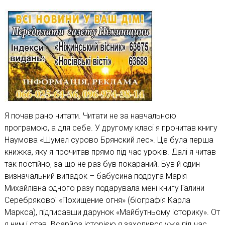
Я почав рано читати. Читати не за навчальною
програмою, а для себе. У другому класі я прочитав книгу
Наумова «Шумел сурово Брянский лес». Це була перша
книжка, яку я прочитав прямо під час уроків. Далі я читав
так постійно, за що не раз був покараний. Був й один
визначальний випадок – бабусина подруга Марія
Михайлівна одного разу подарувала мені книгу Галини
Серебрякової «Похищение огня» (біографія Карла
Маркса), підписавши дарунок «Майбутньому історику». От
я ним і став. Всерйоз історією я захопився уже під час