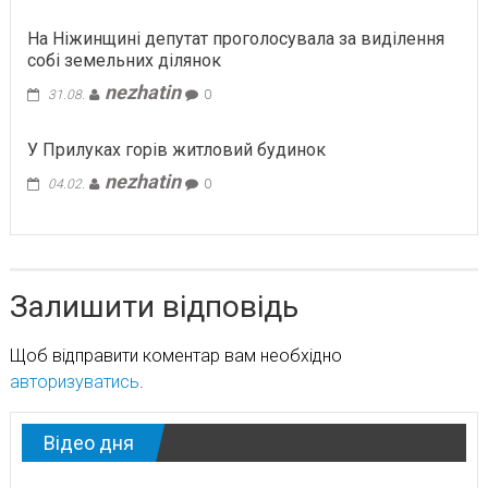
На Ніжинщині депутат проголосувала за виділення
собі земельних ділянок
nezhatin
31.08.
0
У Прилуках горів житловий будинок
nezhatin
04.02.
0
Залишити відповідь
Щоб відправити коментар вам необхідно
авторизуватись
.
Відео дня