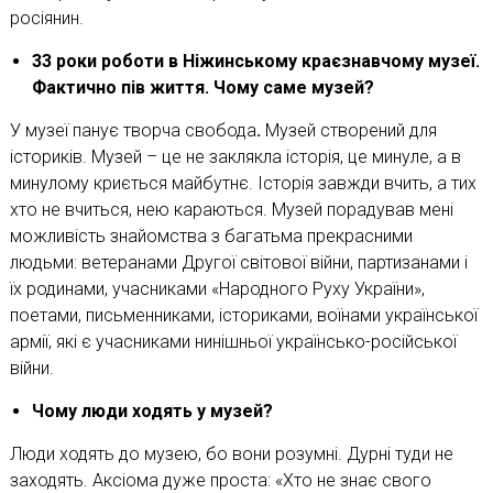
росіянин.
33 роки роботи в Ніжинському краєзнавчому музеї.
Фактично пів життя. Чому саме музей?
У музеї панує творча свобода
.
Музей створений для
істориків. Музей – це не заклякла історія, це минуле, а в
минулому криється майбутнє. Історія завжди вчить, а тих
хто не вчиться, нею караються. Музей порадував мені
можливість знайомства з багатьма прекрасними
людьми: ветеранами Другої світової війни, партизанами і
їх родинами, учасниками «Народного Руху України»,
поетами, письменниками, істориками, воїнами української
армії, які є учасниками нинішньої українсько-російської
війни.
Чому люди ходять у музей?
Люди ходять до музею, бо вони розумні. Дурні туди не
заходять. Аксіома дуже проста: «Хто не знає свого