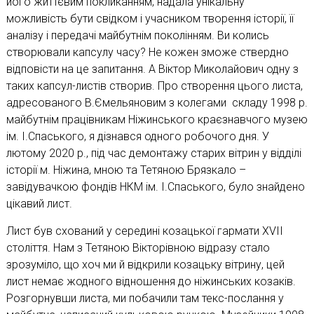
його життєвим покликанням, надала унікальну
можливість бути свідком і учасником творення історії, її
аналізу і передачі майбутнім поколінням. Ви колись
створювали капсулу часу? Не кожен зможе ствердно
відповісти на це запитання. А Віктор Миколайович одну з
таких капсул-листів створив. Про створення цього листа,
адресованого В.Ємельяновим з колегами складу 1998 р.
майбутнім працівникам Ніжинського краєзнавчого музею
ім. І.Спаського, я дізнався одного робочого дня. У
лютому 2020 р., під час демонтажу старих вітрин у відділі
історії м. Ніжина, мною та Тетяною Брязкало –
завідувачкою фондів НКМ ім. І.Спаського, було знайдено
цікавий лист.
Лист був схований у середині козацької гармати XVII
століття. Нам з Тетяною Вікторівною відразу стало
зрозуміло, що хоч ми й відкрили козацьку вітрину, цей
лист немає жодного відношення до ніжинських козаків.
Розгорнувши листа, ми побачили там текс-послання у