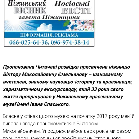
Пропонована Читачеві розвідка присвячена ніжинцю
Віктору Миколайовичу Ємельянову – шанованому
вчителеві, знаному науковцю-історику та краєзнавцю,
харизматичному екскурсоводу, який 33 роки свого
життя пропрацював у Ніжинському краєзнавчому
музеї імені Івана Спаського.
Власне у стінах цього музею на початку 2017 року мені й
випала нагода познайомитися з Віктором
Миколайовичем. Упродовж майже двох років ми разом
працювали науковими співробітниками історичного