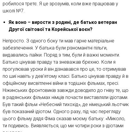
робилося третє. Я це зрозумів, коли вже працював у
школі №7.
Як воно – вирости з родині, де батько ветеран
Другої світової та Корейської воєн?
Непросто. З одного боку ти мав гарне матеріальне
забезпечення. У батька були різноманітні пільги,
видавались пайки. Поряд з тим, були й важкі моменти.
Батько цінував правду та зневажав брехню. Коли я
прогулював уроки й він дізнавався про це, то отримував
по шиї навіть у дев’ятому класі. Батько цінував правду й в
офіційному висвітленні війни в тодішніх фільмах, пресі.
Ніжинських фронтовиків завжди доводило до гніву те, що
в радянських фільмах німців почасти виставляли ідіотами.
Був такий фільм «Небесний тихохід», де німецький льотчик
був показаний ідіотом. Одного разу, під час перегляду
цього фільму дядя Фіма сказав моєму батьку: «Миколо,
ти подивись. Виявляється, що ми чотири роки з ідіотами