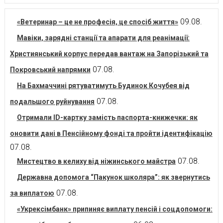
09.08.
«Ветеринар – це не професія, це спосіб життя»
Мавіки, зарядні станції та апарати для реанімації:
Християнський корпус передав вантаж на Запорізький та
07.08.
Покровський напрямки
На Бахмаччині рятуватимуть Будинок Кочубея від
07.08.
подальшого руйнування
Отримали ID-картку замість паспорта-книжечки: як
оновити дані в Пенсійному фонді та пройти ідентифікацію
07.08.
07.08.
Мистецтво в келиху від ніжинського майстра
Державна допомога “Пакунок школяра”: як звернутись
07.08.
за виплатою
«Укрексімбанк» припиняє виплату пенсій і соцдопомоги: