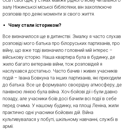
Ось і сьогодні, у стінах майже рідного йому читального
залу Ніжинської міської бібліотеки, він захоплююче
розповів про деякі моменти зі свого життя.
Чому стали істориком?
Все визначилося ще в дитинстві. Змалку я часто слухав
розповіді мого батька про білоруських партизанів, про
війну, що вже тоді визначило головний мій інтерес –
військову історію. Наша квартира була в будинку, де
жило багато ветеранів війни, тож розповідей я
наслухався достатньо. Часто бачив і живих учасників
подій – Івана Бовкуна та інших партизанів, які приходили
до батька. Все це формувало своєрідну атмосферу, де
панівною лінією була війна. Хоч бойові дії і були давно
позаду, але учасники боїв досі бачили всі події в себе
перед очима. У нашому будинку, на площі Леніна, жили
практично одні учасники бойових дій. Війна
культивувалася у побуті, шкільному навчанні, службі в
армії.