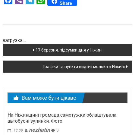
Share
загрузка...
Навігація
17 березня, підсумки дня у Ніжині
по
Графіки та пункти видачі молока в Ніжині
новині
Вам може бути цікаво
На Ніжинщині громада самотужки облаштувала
автобусні зупинки. Фото
nezhatin
12.09.
0