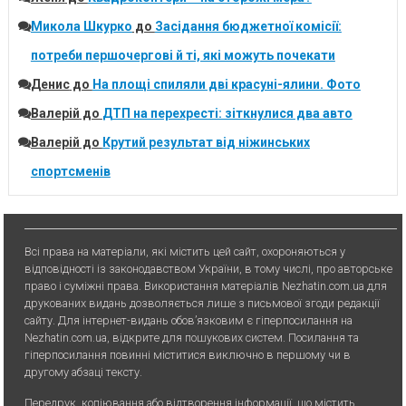
Микола Шкурко
до
Засідання бюджетної комісії:
потреби першочергові й ті, які можуть почекати
Денис
до
На площі спиляли дві красуні-ялини. Фото
Валерій
до
ДТП на перехресті: зіткнулися два авто
Валерій
до
Крутий результат від ніжинських
спортсменів
Всі права на матеріали, які містить цей сайт, охороняються у
відповідності із законодавством України, в тому числі, про авторське
право і суміжні права. Використання матерiалiв Nezhatin.com.ua для
друкованих видань дозволяється лише з письмової згоди редакції
сайту. Для iнтернет-видань обов’язковим є гiперпосилання на
Nezhatin.com.ua, відкрите для пошукових систем. Посилання та
гіперпосилання повинні міститися виключно в першому чи в
другому абзаці тексту.
Передрук, копiювання або вiдтворення iнформацiї, що мiстить