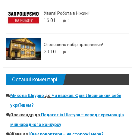
Увага! Робота в Ніжині!
16.01.
0
Оголошено набір працівників!
20.10.
0
Останні коментарі
Микола Шкурко
до
Чи вважав Юрій Лисянський себе
українцем?
Олександр
до
Педагог із Шатури – серед переможців
міжнародного конкурсу
Женя
до
Квадрокоптери – на сторожі мера?