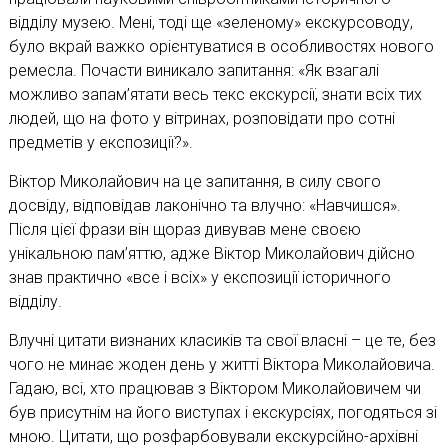
відділу музею. Мені, тоді ще «зеленому» екскурсоводу,
було вкрай важко орієнтуватися в особливостях нового
ремесла. Почасти виникало запитання: «Як взагалі
можливо запам’ятати весь текс екскурсії, знати всіх тих
людей, що на фото у вітринах, розповідати про сотні
предметів у експозиції?».
Віктор Миколайович на це запитання, в силу свого
досвіду, відповідав лаконічно та влучно: «Навчишся».
Після цієї фрази він щораз дивував мене своєю
унікальною пам’яттю, адже Віктор Миколайович дійсно
знав практично «все і всіх» у експозиції історичного
відділу.
Влучні цитати визнаних класиків та свої власні – це те, без
чого не минає жоден день у житті Віктора Миколайовича.
Гадаю, всі, хто працював з Віктором Миколайовичем чи
був присутнім на його виступах і екскурсіях, погодяться зі
мною. Цитати, що розфарбовували екскурсійно-архівні