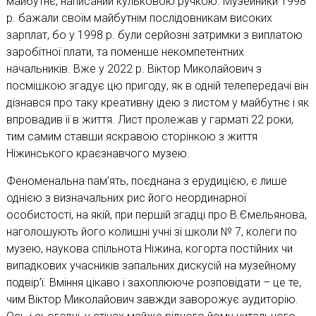
майбутнє, написаний кульковою ручкою. Музейники 1998
р. бажали своїм майбутнім послідовникам високих
зарплат, бо у 1998 р. були серйозні затримки з виплатою
заробітної плати, та поменше некомпетентних
начальників. Вже у 2022 р. Віктор Миколайович з
посмішкою згадує цю пригоду, як в одній телепередачі він
дізнався про таку креативну ідею з листом у майбутнє і як
впровадив її в життя. Лист пролежав у гарматі 22 роки,
тим самим ставши яскравою сторінкою з життя
Ніжинського краєзнавчого музею.
Феноменальна пам’ять, поєднана з ерудицією, є лише
однією з визначальних рис його неординарної
особистості, на якій, при першій згадці про В.Ємельянова,
наголошують його колишні учні зі школи № 7, колеги по
музею, наукова спільнота Ніжина, когорта постійних чи
випадкових учасників запальних дискусій на музейному
подвір’ї. Вміння цікаво і захоплююче розповідати – це те,
чим Віктор Миколайович завжди заворожує аудиторію.