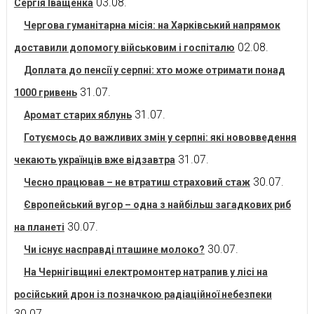
03.08.
Сергія Іващенка
Чергова гуманітарна місія: на Харківський напрямок
02.08.
доставили допомогу військовим і госпіталю
Доплата до пенсії у серпні: хто може отримати понад
31.07.
1000 гривень
31.07.
Аромат старих яблунь
Готуємось до важливих змін у серпні: які нововведення
31.07.
чекають українців вже відзавтра
30.07.
Чесно працював – не втратиш страховий стаж
Європейський вугор – одна з найбільш загадкових риб
30.07.
на планеті
30.07.
Чи існує насправді пташине молоко?
На Чернігівщині електромонтер натрапив у лісі на
російський дрон із позначкою радіаційної небезпеки
30.07.