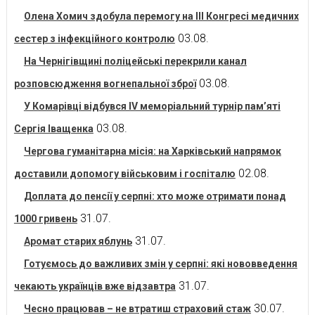
Олена Хомич здобула перемогу на ІІІ Конгресі медичних
03.08.
сестер з інфекційного контролю
На Чернігівщині поліцейські перекрили канал
03.08.
розповсюдження вогнепальної зброї
У Комарівці відбувся IV меморіальний турнір пам’яті
03.08.
Сергія Іващенка
Чергова гуманітарна місія: на Харківський напрямок
02.08.
доставили допомогу військовим і госпіталю
Доплата до пенсії у серпні: хто може отримати понад
31.07.
1000 гривень
31.07.
Аромат старих яблунь
Готуємось до важливих змін у серпні: які нововведення
31.07.
чекають українців вже відзавтра
30.07.
Чесно працював – не втратиш страховий стаж