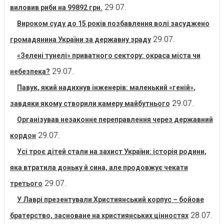
29.07.
виловив риби на 99892 грн.
Вироком суду до 15 років позбавлення волі засуджено
29.07.
громадянина України за державну зраду
«Зелені тунелі» приватного сектору: окраса міста чи
29.07.
небезпека?
Павук, який надихнув інженерів: маленький «геній»,
29.07.
завдяки якому створили камеру майбутнього
Організував незаконне переправлення через державний
29.07.
кордон
Усі троє дітей стали на захист України: історія родини,
яка втратила доньку й сина, але продовжує чекати
29.07.
третього
У Лаврі презентували Християнський корпус – бойове
28.07.
братерство, засноване на християнських цінностях