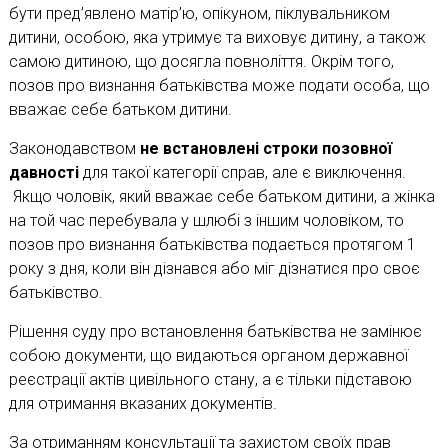
бути пред’явлено матір’ю, опікуном, піклувальником
дитини, особою, яка утримує та виховує дитину, а також
самою дитиною, що досягла повноліття. Окрім того,
позов про визнання батьківства може подати особа, що
вважає себе батьком дитини.
Законодавством
не встановлені строки позовної
давності
для такої категорії справ, але є виключення.
Якщо чоловік, який вважає себе батьком дитини, а жінка
на той час перебувала у шлюбі з іншим чоловіком, то
позов про визнання батьківства подається протягом 1
року з дня, коли він дізнався або міг дізнатися про своє
батьківство.
Рішення суду про встановлення батьківства не замінює
собою документи, що видаються органом державної
реєстрації актів цивільного стану, а є тільки підставою
для отримання вказаних документів.
За отриманням консультації та захистом своїх прав