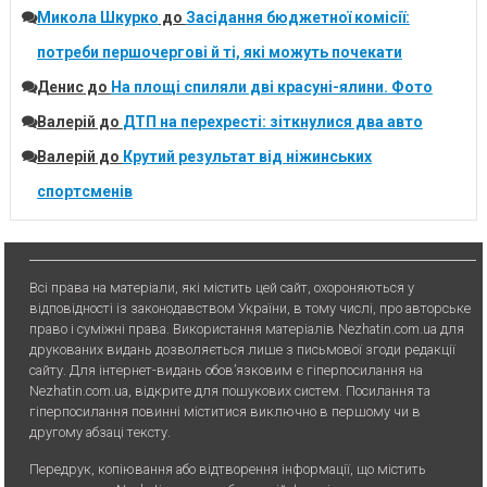
Микола Шкурко
до
Засідання бюджетної комісії:
потреби першочергові й ті, які можуть почекати
Денис
до
На площі спиляли дві красуні-ялини. Фото
Валерій
до
ДТП на перехресті: зіткнулися два авто
Валерій
до
Крутий результат від ніжинських
спортсменів
Всі права на матеріали, які містить цей сайт, охороняються у
відповідності із законодавством України, в тому числі, про авторське
право і суміжні права. Використання матерiалiв Nezhatin.com.ua для
друкованих видань дозволяється лише з письмової згоди редакції
сайту. Для iнтернет-видань обов’язковим є гiперпосилання на
Nezhatin.com.ua, відкрите для пошукових систем. Посилання та
гіперпосилання повинні міститися виключно в першому чи в
другому абзаці тексту.
Передрук, копiювання або вiдтворення iнформацiї, що мiстить