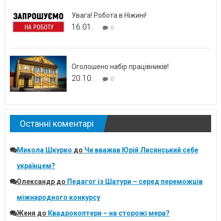
Увага! Робота в Ніжині!
16.01.
0
Оголошено набір працівників!
20.10.
0
Останні коментарі
Микола Шкурко
до
Чи вважав Юрій Лисянський себе
українцем?
Олександр
до
Педагог із Шатури – серед переможців
міжнародного конкурсу
Женя
до
Квадрокоптери – на сторожі мера?