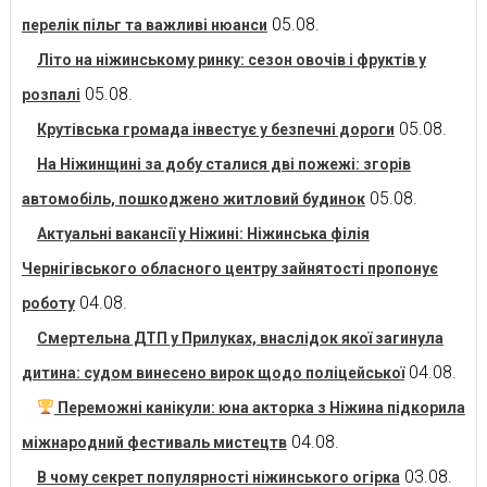
05.08.
перелік пільг та важливі нюанси
Літо на ніжинському ринку: сезон овочів і фруктів у
05.08.
розпалі
05.08.
Крутівська громада інвестує у безпечні дороги
На Ніжинщині за добу сталися дві пожежі: згорів
05.08.
автомобіль, пошкоджено житловий будинок
Актуальні вакансії у Ніжині: Ніжинська філія
Чернігівського обласного центру зайнятості пропонує
04.08.
роботу
Смертельна ДТП у Прилуках, внаслідок якої загинула
04.08.
дитина: судом винесено вирок щодо поліцейської
Переможні канікули: юна акторка з Ніжина підкорила
04.08.
міжнародний фестиваль мистецтв
03.08.
В чому секрет популярності ніжинського огірка