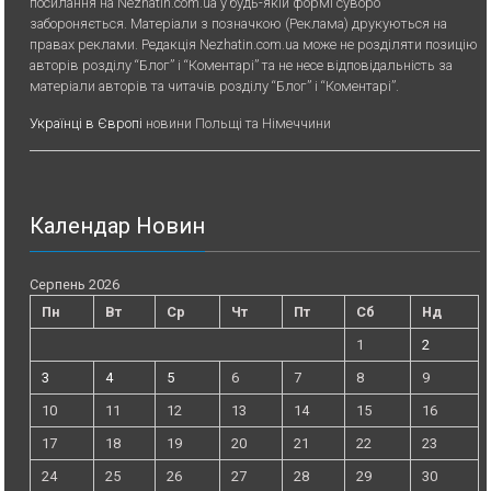
посилання на Nezhatin.com.ua у будь-якiй формi суворо
забороняється. Матеріали з позначкою (Реклама) друкуються на
правах реклами. Редакція Nezhatin.com.ua може не розділяти позицію
авторів розділу “Блог” і “Коментарі” та не несе відповідальність за
матеріали авторів та читачів розділу “Блог” і “Коментарі”.
Українці в Європі
новини Польщі та Німеччини
Календар Новин
Серпень 2026
Пн
Вт
Ср
Чт
Пт
Сб
Нд
1
2
3
4
5
6
7
8
9
10
11
12
13
14
15
16
17
18
19
20
21
22
23
24
25
26
27
28
29
30