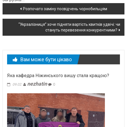
Навігація
Розпочато заміну посвідчень чорнобильцям
по
“Укрзалізниця” хоче підняти вартість квитків удвічі: чи
новині
стануть перевезення конкурентними?
Вам може бути цікаво
Яка кафедра Ніжинського вишу стала кращою?
nezhatin
09.02.
0