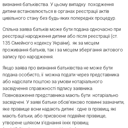
визнання батьківства. У цьому випадку походження
дитини встановлюється в органах реєстрації актів
цивільного стану без будь-яких попередніх процедур.
Спільна заява батьків може бути подана одночасно при
реєстрації народження дитини або після реєстрації (ст.
135 Сімейного кодексу України), як за місцем
проживання батьків, так і за місцем зберігання актового
запису про народження.
Якщо заява про визнання батьківства не може бути
подана особисто, її можна подати через представника
або надіслати поштою за умови нотаріального
засвідчення справжності підпису заявника.
Повноваження представника мають бути нотаріально
засвідчені. У заяві батьки обов’язково повинні зазначити,
яке прізвище вони надають дитині : одне із прізвищ, які
мають батьки, або присвоєне подвійне прізвище,
утворене шляхом з’єднання їхніх прізвищ