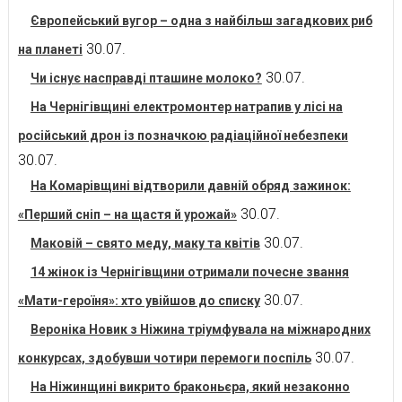
Європейський вугор – одна з найбільш загадкових риб
30.07.
на планеті
30.07.
Чи існує насправді пташине молоко?
На Чернігівщині електромонтер натрапив у лісі на
російський дрон із позначкою радіаційної небезпеки
30.07.
На Комарівщині відтворили давній обряд зажинок:
30.07.
«Перший сніп – на щастя й урожай»
30.07.
Маковій – свято меду, маку та квітів
14 жінок із Чернігівщини отримали почесне звання
30.07.
«Мати-героїня»: хто увійшов до списку
Вероніка Новик з Ніжина тріумфувала на міжнародних
30.07.
конкурсах, здобувши чотири перемоги поспіль
На Ніжинщині викрито браконьєра, який незаконно