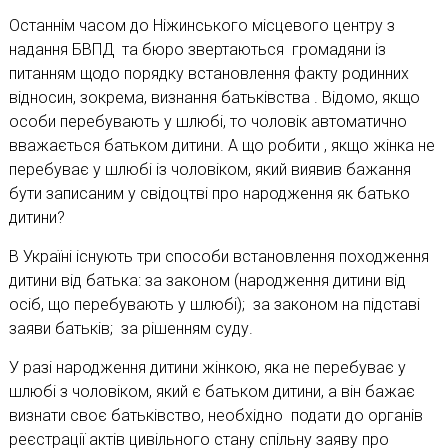
Останнім часом до Ніжинського місцевого центру з
надання БВПД та бюро звертаються громадяни із
питанням щодо порядку встановлення факту родинних
відносин, зокрема, визнання батьківства . Відомо, якщо
особи перебувають у шлюбі, то чоловік автоматично
вважається батьком дитини. А що робити , якщо жінка не
перебуває у шлюбі із чоловіком, який виявив бажання
бути записаним у свідоцтві про народження як батько
дитини?
В Україні існують три способи встановлення походження
дитини від батька: за законом (народження дитини від
осіб, що перебувають у шлюбі); за законом на підставі
заяви батьків; за рішенням суду.
У разі народження дитини жінкою, яка не перебуває у
шлюбі з чоловіком, який є батьком дитини, а він бажає
визнати своє батьківство, необхідно подати до органів
реєстрації актів цивільного стану спільну заяву про