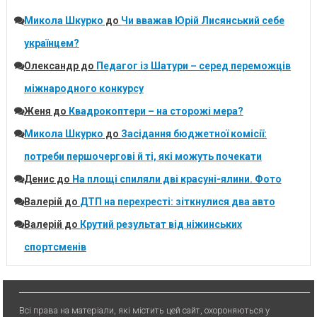
Микола Шкурко
до
Чи вважав Юрій Лисянський себе
українцем?
Олександр
до
Педагог із Шатури – серед переможців
міжнародного конкурсу
Женя
до
Квадрокоптери – на сторожі мера?
Микола Шкурко
до
Засідання бюджетної комісії:
потреби першочергові й ті, які можуть почекати
Денис
до
На площі спиляли дві красуні-ялини. Фото
Валерій
до
ДТП на перехресті: зіткнулися два авто
Валерій
до
Крутий результат від ніжинських
спортсменів
Всі права на матеріали, які містить цей сайт, охороняються у