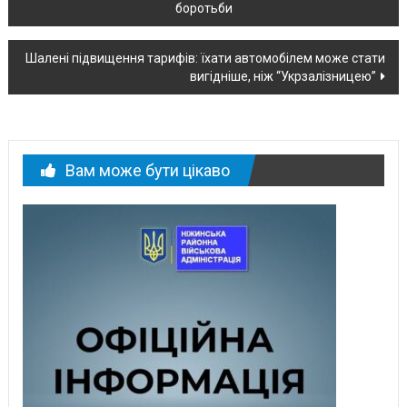
боротьби
по
новині
Шалені підвищення тарифів: їхати автомобілем може стати
вигідніше, ніж “Укрзалізницею”
Вам може бути цікаво