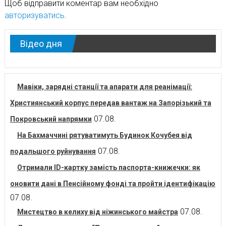
Щоб відправити коментар вам необхідно
авторизуватись
.
Відео дня
Мавіки, зарядні станції та апарати для реанімації:
Християнський корпус передав вантаж на Запорізький та
07.08.
Покровський напрямки
На Бахмаччині рятуватимуть Будинок Кочубея від
07.08.
подальшого руйнування
Отримали ID-картку замість паспорта-книжечки: як
оновити дані в Пенсійному фонді та пройти ідентифікацію
07.08.
07.08.
Мистецтво в келиху від ніжинського майстра