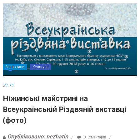
Всі новини
Культура
21.12.
Ніжинські майстрині на
Всеукраїнській Різдвяній виставці
(фото)
Опубліковано: nezhatin
0 Коментарів