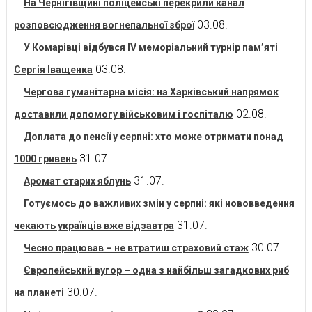
На Чернігівщині поліцейські перекрили канал
03.08.
розповсюдження вогнепальної зброї
У Комарівці відбувся IV меморіальний турнір пам’яті
03.08.
Сергія Іващенка
Чергова гуманітарна місія: на Харківський напрямок
02.08.
доставили допомогу військовим і госпіталю
Доплата до пенсії у серпні: хто може отримати понад
31.07.
1000 гривень
31.07.
Аромат старих яблунь
Готуємось до важливих змін у серпні: які нововведення
31.07.
чекають українців вже відзавтра
30.07.
Чесно працював – не втратиш страховий стаж
Європейський вугор – одна з найбільш загадкових риб
30.07.
на планеті