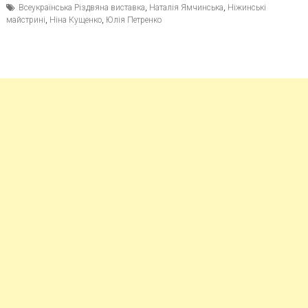
Всеукраїнська Різдвяна виставка
,
Наталія Ямчинська
,
Ніжинські
майстрині
,
Ніна Кущенко
,
Юлія Петренко