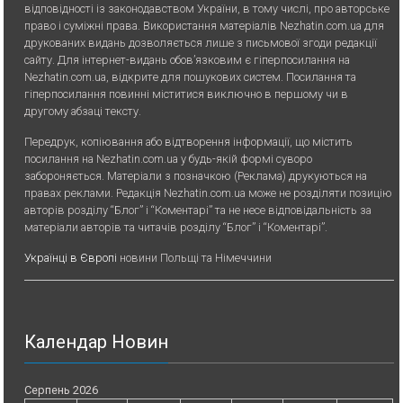
відповідності із законодавством України, в тому числі, про авторське
право і суміжні права. Використання матерiалiв Nezhatin.com.ua для
друкованих видань дозволяється лише з письмової згоди редакції
сайту. Для iнтернет-видань обов’язковим є гiперпосилання на
Nezhatin.com.ua, відкрите для пошукових систем. Посилання та
гіперпосилання повинні міститися виключно в першому чи в
другому абзаці тексту.
Передрук, копiювання або вiдтворення iнформацiї, що мiстить
посилання на Nezhatin.com.ua у будь-якiй формi суворо
забороняється. Матеріали з позначкою (Реклама) друкуються на
правах реклами. Редакція Nezhatin.com.ua може не розділяти позицію
авторів розділу “Блог” і “Коментарі” та не несе відповідальність за
матеріали авторів та читачів розділу “Блог” і “Коментарі”.
Українці в Європі
новини Польщі та Німеччини
Календар Новин
Серпень 2026