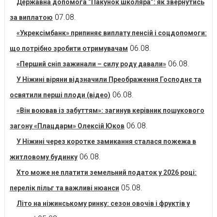
Державна допомога “Пакунок школяра”: як звернутись
07.08.
за виплатою
«Укрексімбанк» припиняє виплату пенсій і соцдопомоги:
06.08.
що потрібно зробити отримувачам
06.08.
«Перший сніп зажинали – силу роду давали»
У Ніжині віряни відзначили Преображення Господнє та
06.08.
освятили перші плоди (відео)
«Він воював із забуттям»: загинув керівник пошукового
06.08.
загону «Плацдарм» Олексій Юков
У Ніжині через коротке замикання сталася пожежа в
06.08.
житловому будинку
Хто може не платити земельний податок у 2026 році:
05.08.
перелік пільг та важливі нюанси
Літо на ніжинському ринку: сезон овочів і фруктів у