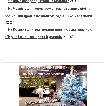
30.07.
Чи існує насправді пташине молоко?
На Чернігівщині електромонтер натрапив у лісі на
російський дрон із позначкою радіаційної небезпеки
30.07.
На Комарівщині відтворили давній обряд зажинок:
30.07.
«Перший сніп – на щастя й урожай»