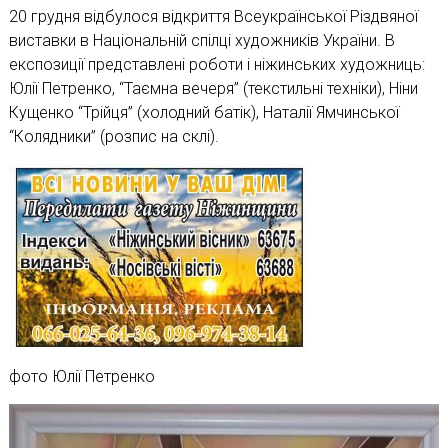
20 грудня відбулося відкриття Всеукраїнської Різдвяної
виставки в Національній спілці художників України. В
експозиції представлені роботи і ніжинських художниць
:
Юлії Петренко, “Таємна вечеря” (текстильні техніки), Ніни
Кущенко “Трійця” (холодний батік), Наталії Ямчинської
“Колядники” (розпис на склі).
фото Юлії Петренко