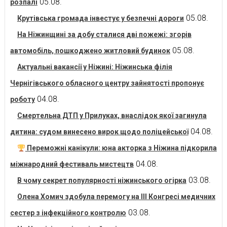
05.08.
розпалі
05.08.
Крутівська громада інвестує у безпечні дороги
На Ніжинщині за добу сталися дві пожежі: згорів
05.08.
автомобіль, пошкоджено житловий будинок
Актуальні вакансії у Ніжині: Ніжинська філія
Чернігівського обласного центру зайнятості пропонує
04.08.
роботу
Смертельна ДТП у Прилуках, внаслідок якої загинула
04.08.
дитина: судом винесено вирок щодо поліцейської
Переможні канікули: юна акторка з Ніжина підкорила
04.08.
міжнародний фестиваль мистецтв
03.08.
В чому секрет популярності ніжинського огірка
Олена Хомич здобула перемогу на ІІІ Конгресі медичних
03.08.
сестер з інфекційного контролю