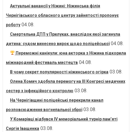
Актуальні вакансії у Ніжині: Ніжинська філія
Чернігівського обласного центру зайнятості пропонує
04.08.
роботу
Смертельна ДТП у Прилуках, внаслідок якої загинула
04.08.
дитина: судом винесено вирок щодо поліцейської
Переможні канікули: юна акторка з Ніжина підкорила
04.08.
міжнародний фестиваль мистецтв
03.08.
В чому секрет популярності ніжинського огірка
Олена Хомич здобула перемогу на ІІІ Конгресі медичних
03.08.
сестер з інфекційного контролю
На Чернігівщині поліцейські перекрили канал
03.08.
розповсюдження вогнепальної зброї
У Комарівці відбувся IV меморіальний турнір пам’яті
03.08.
Сергія Іващенка