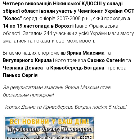
Четверо вихованців Ніжинської КДЮСШ у складі
збірної області взяли участь у Чемпіонат України ФСТ
“Колос”
серед юніорів 2007-2008 р.н. , який проходив
з
14 по 19 листопада в Ворохті
Івано-Франківська
області. Загалом 244 учасники з усієї України мали змогу
змагатися та показати свої можливості.
Вітаємо наших спортсменів
Ярина Максима
та
Вигулярного Кирила
і його тренера
Саєнко Євгенія
та
Черпака Дениса
та
Кривоберець Богдана
і тренера
Панько Сергія
.
За результатами змагань Ярина Максим став
бронзовим призером!
Черпак Денис та Кривоберець Богдан посіли 5 місце!