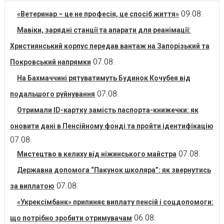
09.08.
«Ветеринар – це не професія, це спосіб життя»
Мавіки, зарядні станції та апарати для реанімації:
Християнський корпус передав вантаж на Запорізький та
07.08.
Покровський напрямки
На Бахмаччині рятуватимуть Будинок Кочубея від
07.08.
подальшого руйнування
Отримали ID-картку замість паспорта-книжечки: як
оновити дані в Пенсійному фонді та пройти ідентифікацію
07.08.
07.08.
Мистецтво в келиху від ніжинського майстра
Державна допомога “Пакунок школяра”: як звернутись
07.08.
за виплатою
«Укрексімбанк» припиняє виплату пенсій і соцдопомоги:
06.08.
що потрібно зробити отримувачам