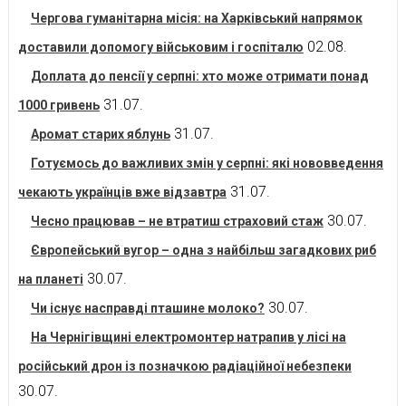
Чергова гуманітарна місія: на Харківський напрямок
02.08.
доставили допомогу військовим і госпіталю
Доплата до пенсії у серпні: хто може отримати понад
31.07.
1000 гривень
31.07.
Аромат старих яблунь
Готуємось до важливих змін у серпні: які нововведення
31.07.
чекають українців вже відзавтра
30.07.
Чесно працював – не втратиш страховий стаж
Європейський вугор – одна з найбільш загадкових риб
30.07.
на планеті
30.07.
Чи існує насправді пташине молоко?
На Чернігівщині електромонтер натрапив у лісі на
російський дрон із позначкою радіаційної небезпеки
30.07.