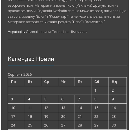
забороняється. Матеріали з позначкою (Реклама) друкуються на
правах реклами. Редакція Nezhatin.com.ua може не розділяти позицію
авторів розділу “Блог” і “Коментарі” та не несе відповідальність за
матеріали авторів та читачів розділу “Блог” і “Коментарі”.
Українці в Європі
новини Польщі та Німеччини
Календар Новин
Серпень 2026
Пн
Вт
Ср
Чт
Пт
Сб
Нд
1
2
3
4
5
6
7
8
9
10
11
12
13
14
15
16
17
18
19
20
21
22
23
24
25
26
27
28
29
30