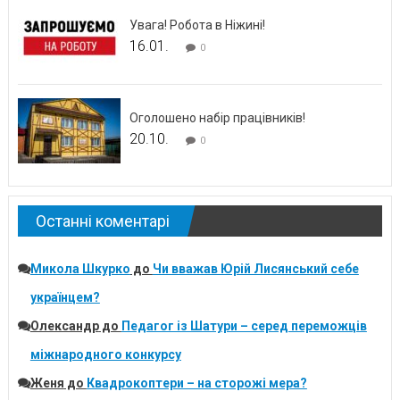
Увага! Робота в Ніжині!
16.01.
0
Оголошено набір працівників!
20.10.
0
Останні коментарі
Микола Шкурко
до
Чи вважав Юрій Лисянський себе
українцем?
Олександр
до
Педагог із Шатури – серед переможців
міжнародного конкурсу
Женя
до
Квадрокоптери – на сторожі мера?