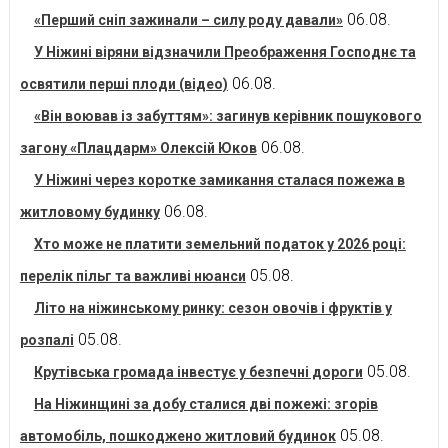
06.08.
«Перший сніп зажинали – силу роду давали»
У Ніжині віряни відзначили Преображення Господнє та
06.08.
освятили перші плоди (відео)
«Він воював із забуттям»: загинув керівник пошукового
06.08.
загону «Плацдарм» Олексій Юков
У Ніжині через коротке замикання сталася пожежа в
06.08.
житловому будинку
Хто може не платити земельний податок у 2026 році:
05.08.
перелік пільг та важливі нюанси
Літо на ніжинському ринку: сезон овочів і фруктів у
05.08.
розпалі
05.08.
Крутівська громада інвестує у безпечні дороги
На Ніжинщині за добу сталися дві пожежі: згорів
05.08.
автомобіль, пошкоджено житловий будинок