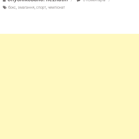
бокс
,
змагання
,
спорт
,
чемпіонат