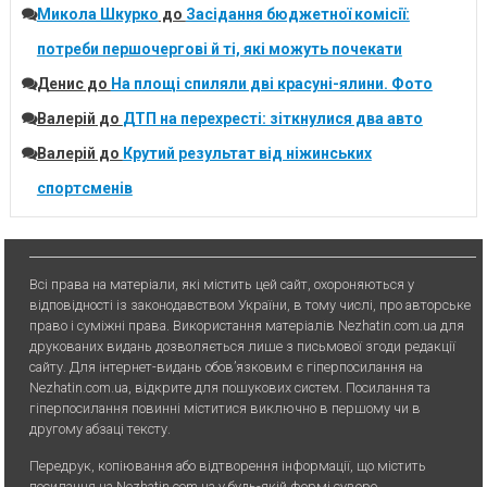
Микола Шкурко
до
Засідання бюджетної комісії:
потреби першочергові й ті, які можуть почекати
Денис
до
На площі спиляли дві красуні-ялини. Фото
Валерій
до
ДТП на перехресті: зіткнулися два авто
Валерій
до
Крутий результат від ніжинських
спортсменів
Всі права на матеріали, які містить цей сайт, охороняються у
відповідності із законодавством України, в тому числі, про авторське
право і суміжні права. Використання матерiалiв Nezhatin.com.ua для
друкованих видань дозволяється лише з письмової згоди редакції
сайту. Для iнтернет-видань обов’язковим є гiперпосилання на
Nezhatin.com.ua, відкрите для пошукових систем. Посилання та
гіперпосилання повинні міститися виключно в першому чи в
другому абзаці тексту.
Передрук, копiювання або вiдтворення iнформацiї, що мiстить
посилання на Nezhatin.com.ua у будь-якiй формi суворо