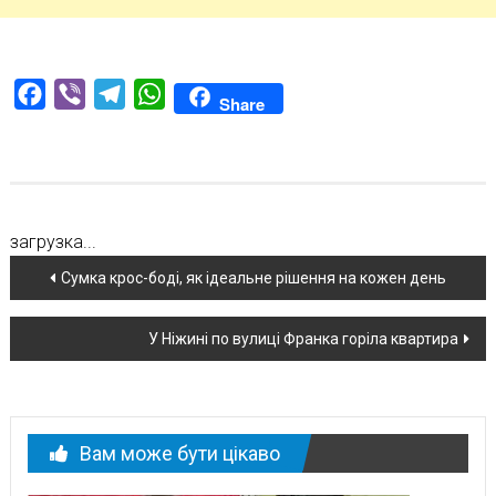
Facebook
Viber
Telegram
WhatsApp
Share
загрузка...
Навігація
Сумка крос-боді, як ідеальне рішення на кожен день
по
У Ніжині по вулиці Франка горіла квартира
новині
Вам може бути цікаво