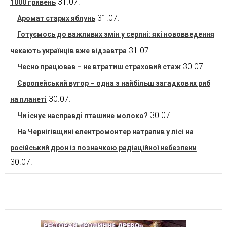
31.07.
1000 гривень
31.07.
Аромат старих яблунь
Готуємось до важливих змін у серпні: які нововведення
31.07.
чекають українців вже відзавтра
30.07.
Чесно працював – не втратиш страховий стаж
Європейський вугор – одна з найбільш загадкових риб
30.07.
на планеті
30.07.
Чи існує насправді пташине молоко?
На Чернігівщині електромонтер натрапив у лісі на
російський дрон із позначкою радіаційної небезпеки
30.07.