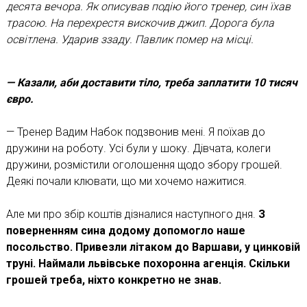
десята вечора. Як описував подію його тренер, син їхав
трасою. На перехрестя вискочив джип. Дорога була
освітлена. Ударив ззаду. Павлик помер на місці.
— Казали, аби доставити тіло, треба заплати­ти 10 тисяч
євро.
— Тренер Вадим Набок подзвонив мені. Я поїхав до
дружини на роботу. Усі були у шоку. Дівчата, колеги
дружини, розмістили оголошення щодо збору грошей.
Деякі почали клювати, що ми хочемо нажитися.
Але ми про збір коштів дізналися наступного дня.
З
поверненням сина додому допомогло наше
посольство. Привезли літаком до Варшави, у цинковій
труні. Наймали львівське похоронна агенція. Скільки
грошей треба, ніхто конкретно не знав.