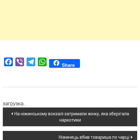
Facebook
Viber
Telegram
WhatsApp
Share
загрузка...
Навігація
На ніжинському вокзалі затримали жінку, яка зберігала
наркотики
по
новині
Ніжинець вбив товариша по чарці