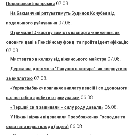
07.08.
Покровський напрямки
На Бахмаччині рятуватимуть Будинок Кочубея від
07.08.
подальшого руйнування
Отримали ID-картку замість паспорта-книжечки: як
оновити дані в Пенсійному фонді та пройти ідентифікацію
07.08.
07.08.
Мистецтво в келиху від ніжинського майстра
Державна допомога “Пакунок школяра”: як звернутись
07.08.
за виплатою
«Укрексімбанк» припиняє виплату пенсій і соцдопомоги:
06.08.
що потрібно зробити отримувачам
06.08.
«Перший сніп зажинали – силу роду давали»
У Ніжині віряни відзначили Преображення Господнє та
06.08.
освятили перші плоди (відео)