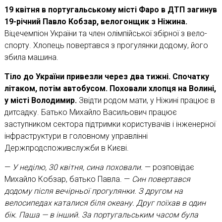
19 квітня в португальсько­му місті Фаро в ДТП загинув
19-річний Павло Кобзар, велогонщик з Ніжина.
Віцечемпіон України та член олімпійської збірної з вело­
спорту. Хлопець повертався з прогулянки додому, його
збила машина.
Тіло до України привезли через два тижні. Спочатку
літаком, потім автобусом. Поховали хлопця на Волині,
у місті Володимир.
Звідти родом мати, у Ніжині працює в
дитсадку. Батько Михайло Васильович працює
заступником сектора підтримки користувачів і інженерної
інфраструктури в головному управлінні
Держпродспоживслужби в Києві.
—
У неділю, 30 квітня, сина поховали.
— розповідає
Михайло Кобзар, батько Павла. —
Син повертався
додому після вечірньої прогулянки. З другом на
велосипедах каталися біля океану. Друг поїхав в один
бік. Паша — в інший. За порту­гальським часом була