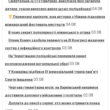
Смертельна ДТП у Прилуках, внаслідок якої загинула
04.08.
дитина: судом винесено вирок щодо поліцейської
Переможні канікули: юна акторка з Ніжина підкорила
04.08.
міжнародний фестиваль мистецтв
03.08.
В чому секрет популярності ніжинського огірка
Олена Хомич здобула перемогу на ІІІ Конгресі медичних
03.08.
сестер з інфекційного контролю
На Чернігівщині поліцейські перекрили канал
03.08.
розповсюдження вогнепальної зброї
У Комарівці відбувся IV меморіальний турнір пам’яті
03.08.
Сергія Іващенка
Чергова гуманітарна місія: на Харківський напрямок
02.08.
доставили допомогу військовим і госпіталю
Доплата до пенсії у серпні: хто може отримати понад