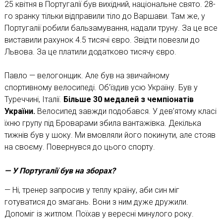
25 квітня в Португалії був вихідний, національне свято. 28-
го зранку тільки відправили тіло до Вар­шави. Там же, у
Португалії робили бальзамування, надали труну. За це все
виставили рахунок 4.5 тисячі євро. Звідти повезли до
Львова. За це платили додатково тисячу євро.
Павло — велогонщик. Але був на звичайному
спортивному велосипеді. Об’їздив усю Україну. Був у
Туреччині, Італії.
Більше 30 медалей з чемпіонатів
України.
Велосипед завжди подобався. У дев’ятому класі
їхню групу під Броварами збила вантажівка. Декілька
тижнів був у шоку. Ми вмовляли його покинути, але стояв
на своєму. Повернувся до цього спорту.
— У Португалії був на зборах?
— Ні, тренер запросив у теплу країну, аби син міг
готуватися до змагань. Вони з ним дуже дружили.
Допоміг із житлом. Поїхав у вересні минулого року.