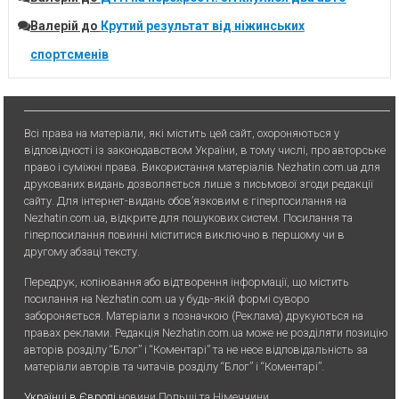
Валерій
до
Крутий результат від ніжинських
спортсменів
Всі права на матеріали, які містить цей сайт, охороняються у
відповідності із законодавством України, в тому числі, про авторське
право і суміжні права. Використання матерiалiв Nezhatin.com.ua для
друкованих видань дозволяється лише з письмової згоди редакції
сайту. Для iнтернет-видань обов’язковим є гiперпосилання на
Nezhatin.com.ua, відкрите для пошукових систем. Посилання та
гіперпосилання повинні міститися виключно в першому чи в
другому абзаці тексту.
Передрук, копiювання або вiдтворення iнформацiї, що мiстить
посилання на Nezhatin.com.ua у будь-якiй формi суворо
забороняється. Матеріали з позначкою (Реклама) друкуються на
правах реклами. Редакція Nezhatin.com.ua може не розділяти позицію
авторів розділу “Блог” і “Коментарі” та не несе відповідальність за
матеріали авторів та читачів розділу “Блог” і “Коментарі”.
Українці в Європі
новини Польщі та Німеччини