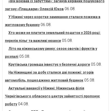
«Він воював із забуттям»: загинув керівник пошукового
06.08.
загону «Плацдарм» Олексій Юков
У Ніжині через коротке замикання сталася пожежа в
06.08.
житловому будинку
Хто може не платити земельний податок у 2026 році:
05.08.
перелік пільг та важливі нюанси
Літо на ніжинському ринку: сезон овочів і фруктів у
05.08.
розпалі
05.08.
Крутівська громада інвестує у безпечні дороги
На Ніжинщині за добу сталися дві пожежі: згорів
05.08.
автомобіль, пошкоджено житловий будинок
Актуальні вакансії у Ніжині: Ніжинська філія
Чернігівського обласного центру зайнятості пропонує
04.08.
роботу