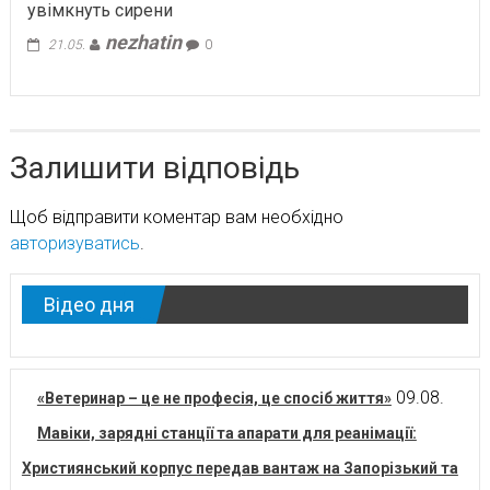
увімкнуть сирени
nezhatin
21.05.
0
Залишити відповідь
Щоб відправити коментар вам необхідно
авторизуватись
.
Відео дня
09.08.
«Ветеринар – це не професія, це спосіб життя»
Мавіки, зарядні станції та апарати для реанімації:
Християнський корпус передав вантаж на Запорізький та