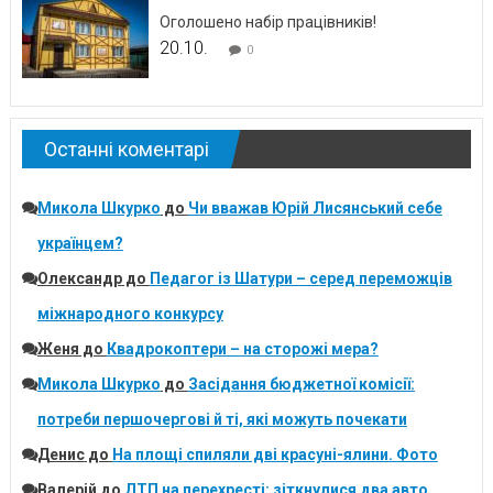
Оголошено набір працівників!
20.10.
0
Останні коментарі
Микола Шкурко
до
Чи вважав Юрій Лисянський себе
українцем?
Олександр
до
Педагог із Шатури – серед переможців
міжнародного конкурсу
Женя
до
Квадрокоптери – на сторожі мера?
Микола Шкурко
до
Засідання бюджетної комісії:
потреби першочергові й ті, які можуть почекати
Денис
до
На площі спиляли дві красуні-ялини. Фото
Валерій
до
ДТП на перехресті: зіткнулися два авто