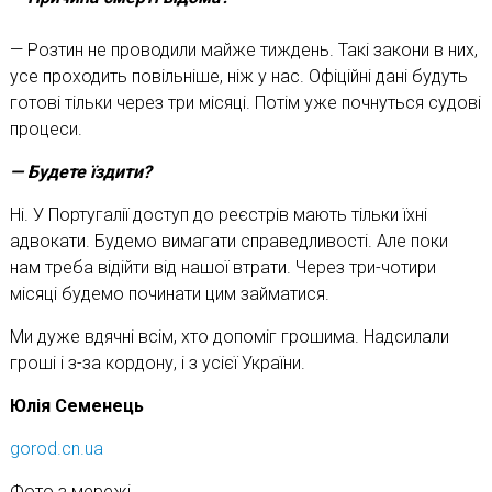
— Розтин не проводили майже тиждень. Такі закони в них,
усе проходить повільніше, ніж у нас. Офіційні дані будуть
готові тільки через три місяці. Потім уже почнуться судові
процеси.
— Будете їздити?
Ні. У Португалії доступ до реєстрів мають тільки їхні
адвокати. Будемо вимагати справедливості. Але поки
нам треба відійти від нашої втрати. Через три-чотири
місяці будемо починати цим займатися.
Ми дуже вдячні всім, хто допоміг грошима. Надсилали
гроші і з-за кордону, і з усієї України.
Юлія Семенець
gorod.cn.ua
Фото з мережі