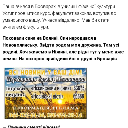
Паша вчився в Броварах, в училищі фізичної культури.
Устиг провчитися курс, факультет закри­ли, вступив до
уманського вишу. Учився віддалено. Мав би стати
вчителем фізкультури.
Поховали сина на Волині. Син народився в
Нововолинську. Звідти родом моя дружина. Там усі
родичі. Хоч живемо в Ніжині, але рідні тут у мене вже
немає. На похорон приїздили його друзі з Броварів.
— Причина смерті відома?