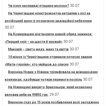
30.07.
Чи існує насправді пташине молоко?
На Чернігівщині електромонтер натрапив у лісі на
російський дрон із позначкою радіаційної небезпеки
30.07.
На Комарівщині відтворили давній обряд зажинок:
30.07.
«Перший сніп – на щастя й урожай»
30.07.
Маковій – свято меду, маку та квітів
14 жінок із Чернігівщини отримали почесне звання
30.07.
«Мати-героїня»: хто увійшов до списку
Вероніка Новик з Ніжина тріумфувала на міжнародних
30.07.
конкурсах, здобувши чотири перемоги поспіль
На Ніжинщині викрито браконьєра, який незаконно
29.07.
виловив риби на 99892 грн.
Вироком суду до 15 років позбавлення волі засуджено