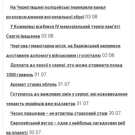
На Чернігівщині поліцейські перекрили канал
03.08.
розповсюдження вогнепальної зброї
У Комарівці відбувся IV меморіальний турнір пам’яті
03.08.
Сергія Іващенка
Чергова гуманітарна місія: на Харківський напрямок
02.08.
доставили допомогу військовим і госпіталю
Доплата до пенсії у серпні: хто може отримати понад
31.07.
1000 гривень
31.07.
Аромат старих яблунь
Готуємось до важливих змін у серпні: які нововведення
31.07.
чекають українців вже відзавтра
30.07.
Чесно працював – не втратиш страховий стаж
Європейський вугор – одна з найбільш загадкових риб
30.07.
на планеті