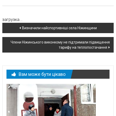
загрузка...
Навігація
Визначили найспортивніші села Ніжинщини
по
Члени Нiжинського виконкому не підтримали підвищення
новині
тарифу на теплопостачання
Вам може бути цікаво