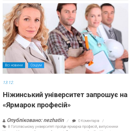
Всі новини
Соціум
13.12.
Ніжинський університет запрошує на
«Ярмарок професій»
Опубліковано: nezhatin
0 Коментарів
В Гоголівському університеті пройде ярмарка професій
,
випускники