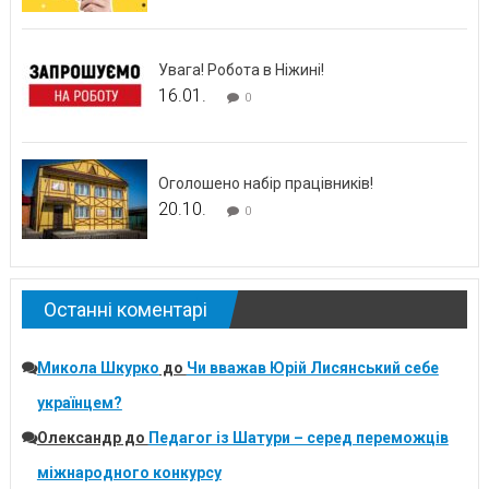
Увага! Робота в Ніжині!
16.01.
0
Оголошено набір працівників!
20.10.
0
Останні коментарі
Микола Шкурко
до
Чи вважав Юрій Лисянський себе
українцем?
Олександр
до
Педагог із Шатури – серед переможців
міжнародного конкурсу