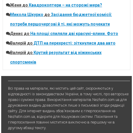
Женя
до
Квадрокоптери – на сторожі мера?
Микола Шкурко
до
Засідання бюджетної комісії:
потреби першочергові й ті, які можуть почекати
Денис
до
На площі спиляли дві красуні-ялини. Фото
Валерій
до
ДТП на перехресті: зіткнулися два авто
Валерій
до
Крутий результат від ніжинських
спортсменів
Всі права на матеріали, які містить цей сайт, охороняються у
відповідності із законодавством України, в тому числі, про авторське
право і суміжні права. Використання матерiалiв Nezhatin.com.ua для
друкованих видань дозволяється лише з письмової згоди редакції
сайту. Для iнтернет-видань обов’язковим є гiперпосилання на
Nezhatin.com.ua, відкрите для пошукових систем. Посилання та
гіперпосилання повинні міститися виключно в першому чи в
другому абзаці тексту.