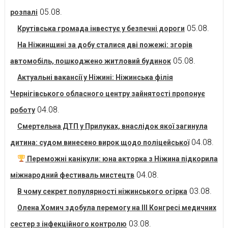
05.08.
розпалі
05.08.
Крутівська громада інвестує у безпечні дороги
На Ніжинщині за добу сталися дві пожежі: згорів
05.08.
автомобіль, пошкоджено житловий будинок
Актуальні вакансії у Ніжині: Ніжинська філія
Чернігівського обласного центру зайнятості пропонує
04.08.
роботу
Смертельна ДТП у Прилуках, внаслідок якої загинула
04.08.
дитина: судом винесено вирок щодо поліцейської
Переможні канікули: юна акторка з Ніжина підкорила
04.08.
міжнародний фестиваль мистецтв
03.08.
В чому секрет популярності ніжинського огірка
Олена Хомич здобула перемогу на ІІІ Конгресі медичних
03.08.
сестер з інфекційного контролю