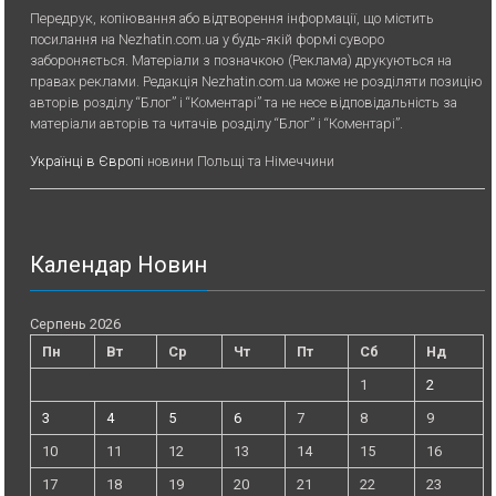
Передрук, копiювання або вiдтворення iнформацiї, що мiстить
посилання на Nezhatin.com.ua у будь-якiй формi суворо
забороняється. Матеріали з позначкою (Реклама) друкуються на
правах реклами. Редакція Nezhatin.com.ua може не розділяти позицію
авторів розділу “Блог” і “Коментарі” та не несе відповідальність за
матеріали авторів та читачів розділу “Блог” і “Коментарі”.
Українці в Європі
новини Польщі та Німеччини
Календар Новин
Серпень 2026
Пн
Вт
Ср
Чт
Пт
Сб
Нд
1
2
3
4
5
6
7
8
9
10
11
12
13
14
15
16
17
18
19
20
21
22
23