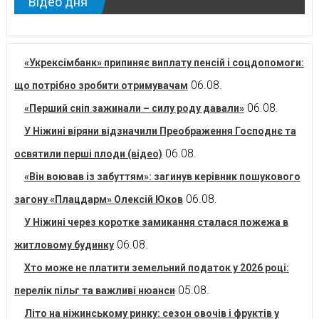
Відео дня
«Укрексімбанк» припиняє виплату пенсій і соцдопомоги:
06.08.
що потрібно зробити отримувачам
06.08.
«Перший сніп зажинали – силу роду давали»
У Ніжині віряни відзначили Преображення Господнє та
06.08.
освятили перші плоди (відео)
«Він воював із забуттям»: загинув керівник пошукового
06.08.
загону «Плацдарм» Олексій Юков
У Ніжині через коротке замикання сталася пожежа в
06.08.
житловому будинку
Хто може не платити земельний податок у 2026 році:
05.08.
перелік пільг та важливі нюанси
Літо на ніжинському ринку: сезон овочів і фруктів у