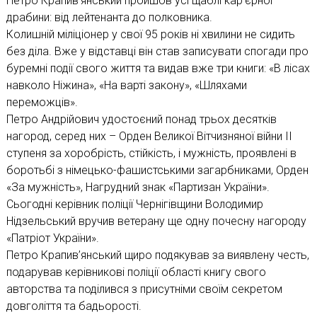
Петро Крапив’янський пройшов усі щаблі кар’єрної
драбини: від лейтенанта до полковника.
Колишній міліціонер у свої 95 років ні хвилини не сидить
без діла. Вже у відставці він став записувати спогади про
буремні події свого життя та видав вже три книги: «В лісах
навколо Ніжина», «На варті закону», «Шляхами
переможців».
Петро Андрійович удостоєний понад трьох десятків
нагород, серед них – Орден Великої Вітчизняної війни II
ступеня за хоробрість, стійкість, і мужність, проявлені в
боротьбі з німецько-фашистськими загарбниками, Орден
«За мужність», Нагрудний знак «Партизан України».
Сьогодні керівник поліції Чернігівщини Володимир
Нідзельський вручив ветерану ще одну почесну нагороду
«Патріот України».
Петро Крапив’янський щиро подякував за виявлену честь,
подарував керівникові поліції області книгу свого
авторства та поділився з присутніми своїм секретом
довголіття та бадьорості.