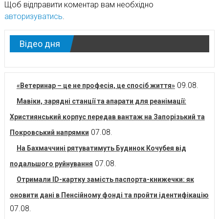
Щоб відправити коментар вам необхідно
авторизуватись
.
Відео дня
09.08.
«Ветеринар – це не професія, це спосіб життя»
Мавіки, зарядні станції та апарати для реанімації:
Християнський корпус передав вантаж на Запорізький та
07.08.
Покровський напрямки
На Бахмаччині рятуватимуть Будинок Кочубея від
07.08.
подальшого руйнування
Отримали ID-картку замість паспорта-книжечки: як
оновити дані в Пенсійному фонді та пройти ідентифікацію
07.08.