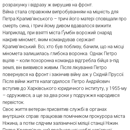
розрахунку і відразу ж вирушив на фронт.
Війна стала справжнім випробуванням на міцність для
Петра Крапив’янського – тричі його матері сповіщали про
смерть сина, і тричі йому дивом вдавалося вижити.
Наприклад, при взятті міста Ґумбін ворожий снаряд
накрив міномет, яким командував сержант
Крапив’янський. Всі, хто був поблизу, бачили, що на місці
міномета залишилась глибока воронка. Однак Петро
вцілів – коли похоронна команда відгребла бійця з-під
землі, він виявився живим. Після лікування Петро
повернувся на фронт і закінчив війну аж у Східній Пруссії.
Після війни життя налагодилося: Петро Андрійович
вступив до Харківського юридичного інституту, у 1955-му
– одружився, а ще за два роки у подружжя народився
первісток.
Своє життя ветеран присвятив службі в органах
внутрішніх справ: працював помічником прокурора міста
Ніжина, а потім слідчим залізничної міліції станції Ніжин.