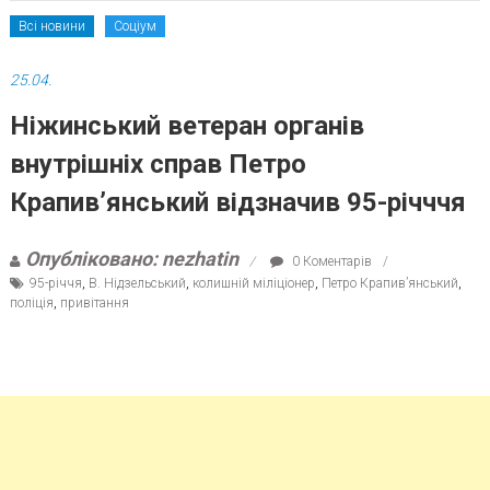
Всі новини
Соціум
25.04.
Ніжинський ветеран органів
внутрішніх справ Петро
Крапив’янський відзначив 95-річччя
Опубліковано: nezhatin
0 Коментарів
95-річчя
,
В. Нідзельський
,
колишній міліціонер
,
Петро Крапив’янський
,
поліція
,
привітання