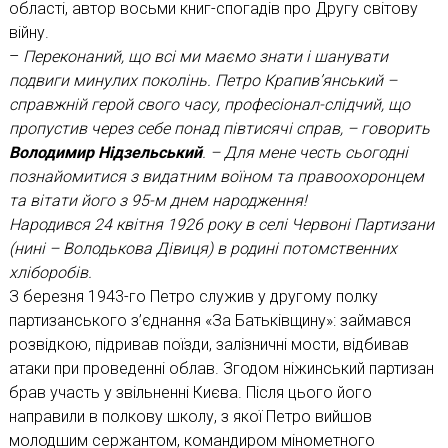
області, автор восьми книг-спогадів про Другу світову
війну.
–
Переконаний, що всі ми маємо знати і шанувати
подвиги минулих поколінь. Петро Крапив’янський –
справжній герой свого часу, професіонал-слідчий, що
пропустив через себе понад півтисячі справ, – говорить
Володимир Нідзельський
. – Для мене честь сьогодні
познайомитися з видатним воїном та правоохоронцем
та вітати його з 95-м днем народження!
Народився 24 квітня 1926 року в селі Червоні Партизани
(нині – Володькова Дівиця) в родині потомственних
хліборобів.
З березня 1943-го Петро служив у другому полку
партизанського з’єднання «За Батьківщину»: займався
розвідкою, підривав поїзди, залізничні мости, відбивав
атаки при проведенні облав. Згодом ніжинський партизан
брав участь у звільненні Києва. Після цього його
направили в полкову школу, з якої Петро вийшов
молодшим сержантом, командиром мінометного