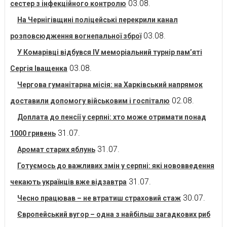
03.08.
сестер з інфекційного контролю
На Чернігівщині поліцейські перекрили канал
03.08.
розповсюдження вогнепальної зброї
У Комарівці відбувся IV меморіальний турнір пам’яті
03.08.
Сергія Іващенка
Чергова гуманітарна місія: на Харківський напрямок
02.08.
доставили допомогу військовим і госпіталю
Доплата до пенсії у серпні: хто може отримати понад
31.07.
1000 гривень
31.07.
Аромат старих яблунь
Готуємось до важливих змін у серпні: які нововведення
31.07.
чекають українців вже відзавтра
30.07.
Чесно працював – не втратиш страховий стаж
Європейський вугор – одна з найбільш загадкових риб