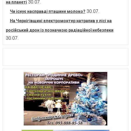
30.07.
на планеті
30.07.
Чи існує насправді пташине молоко?
На Чернігівщині електромонтер натрапив у лісі на
російський дрон із позначкою радіаційної небезпеки
30.07.