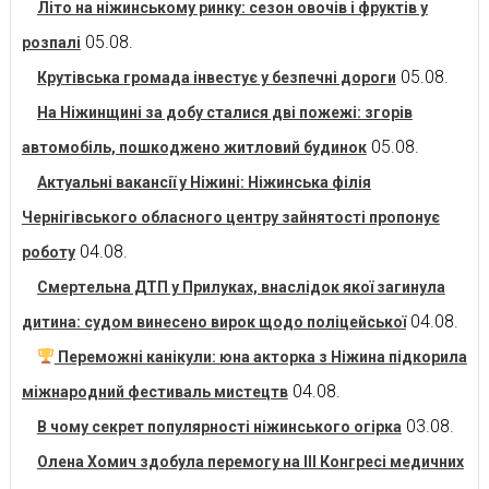
Літо на ніжинському ринку: сезон овочів і фруктів у
05.08.
розпалі
05.08.
Крутівська громада інвестує у безпечні дороги
На Ніжинщині за добу сталися дві пожежі: згорів
05.08.
автомобіль, пошкоджено житловий будинок
Актуальні вакансії у Ніжині: Ніжинська філія
Чернігівського обласного центру зайнятості пропонує
04.08.
роботу
Смертельна ДТП у Прилуках, внаслідок якої загинула
04.08.
дитина: судом винесено вирок щодо поліцейської
Переможні канікули: юна акторка з Ніжина підкорила
04.08.
міжнародний фестиваль мистецтв
03.08.
В чому секрет популярності ніжинського огірка
Олена Хомич здобула перемогу на ІІІ Конгресі медичних