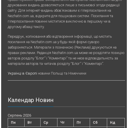
друкованих видань дозволяється лише з письмової згоди редакції
сайту. Для iнтернет-видань обов’язковим є гiперпосилання на
Nezhatin.com.ua, відкрите для пошукових систем. Посилання та
гіперпосилання повинні міститися виключно в першому чи в
другому абзаці тексту.
Передрук, копiювання або вiдтворення iнформацiї, що мiстить
посилання на Nezhatin.com.ua у будь-якiй формi суворо
забороняється. Матеріали з позначкою (Реклама) друкуються на
правах реклами. Редакція Nezhatin.com.ua може не розділяти позицію
авторів розділу “Блог” і “Коментарі” та не несе відповідальність за
матеріали авторів та читачів розділу “Блог” і “Коментарі”.
Українці в Європі
новини Польщі та Німеччини
Календар Новин
Серпень 2026
Пн
Вт
Ср
Чт
Пт
Сб
Нд