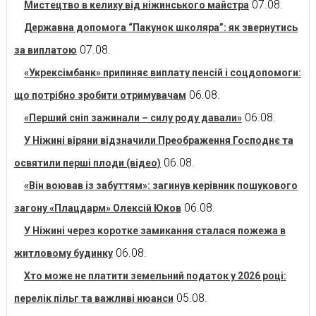
07.08.
Мистецтво в келиху від ніжинського майстра
Державна допомога “Пакунок школяра”: як звернутись
07.08.
за виплатою
«Укрексімбанк» припиняє виплату пенсій і соцдопомоги:
06.08.
що потрібно зробити отримувачам
06.08.
«Перший сніп зажинали – силу роду давали»
У Ніжині віряни відзначили Преображення Господнє та
06.08.
освятили перші плоди (відео)
«Він воював із забуттям»: загинув керівник пошукового
06.08.
загону «Плацдарм» Олексій Юков
У Ніжині через коротке замикання сталася пожежа в
06.08.
житловому будинку
Хто може не платити земельний податок у 2026 році:
05.08.
перелік пільг та важливі нюанси