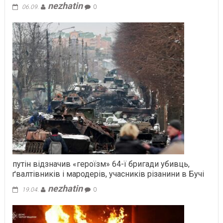
nezhatin
06.09.
0
путін відзначив «героїзм» 64-ї бригади убивць,
ґвалтівників і мародерів, учасників різанини в Бучі
nezhatin
19.04.
0