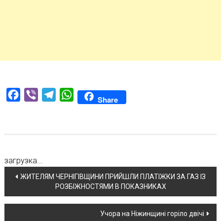
Facebook
Viber
Telegram
WhatsApp
Share
загрузка...
Навігація
ЖИТЕЛЯМ ЧЕРНІГІВЩИНИ ПРИЙШЛИ ПЛАТІЖКИ ЗА ГАЗ ІЗ
РОЗБІЖНОСТЯМИ В ПОКАЗНИКАХ
по
новині
Учора на Ніжинщині горіло двічі