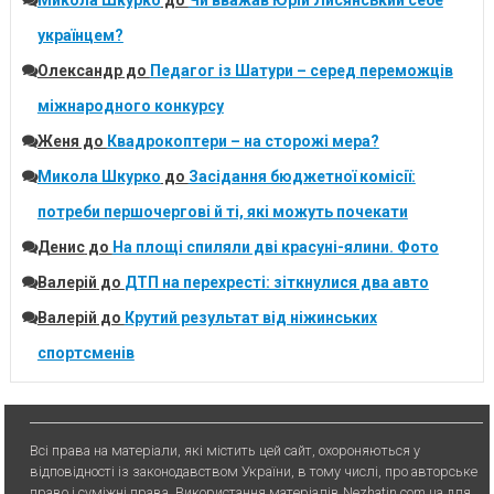
Микола Шкурко
до
Чи вважав Юрій Лисянський себе
українцем?
Олександр
до
Педагог із Шатури – серед переможців
міжнародного конкурсу
Женя
до
Квадрокоптери – на сторожі мера?
Микола Шкурко
до
Засідання бюджетної комісії:
потреби першочергові й ті, які можуть почекати
Денис
до
На площі спиляли дві красуні-ялини. Фото
Валерій
до
ДТП на перехресті: зіткнулися два авто
Валерій
до
Крутий результат від ніжинських
спортсменів
Всі права на матеріали, які містить цей сайт, охороняються у
відповідності із законодавством України, в тому числі, про авторське
право і суміжні права. Використання матерiалiв Nezhatin.com.ua для