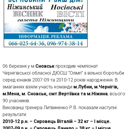
06 березня у м.
Сновськ
проходив чемпіонат
Чернігівської обласної ДЮСШ “Олімп” з вільної боротьби
серед юнаків 2007-09 та 2010-12 років народження. В
змаганнях взяли участь команди
м.Лубни, м.Чернігів,
м.Мена, м. Сновськ, смт.Вертіївка та м.Ніжина
, всього
90 учасників.
Вихованці тренера Литвиненко Р.В. показали наступні
результати:
2010-12 р.н. – Сировець Віталій – 32 кг – І місце.
2007-09 р.н. – Сировець Данило – 38 кг – І місце.