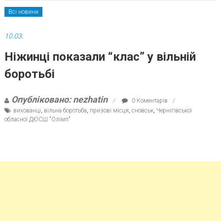
Всі новини
10.03.
Ніжинці показали “клас” у вільній
боротьбі
Опубліковано: nezhatin
0 Коментарів
вихованці
,
вільна боротьба
,
призові місця
,
сновськ
,
Чернігівської
обласної ДЮСШ "Олімп"