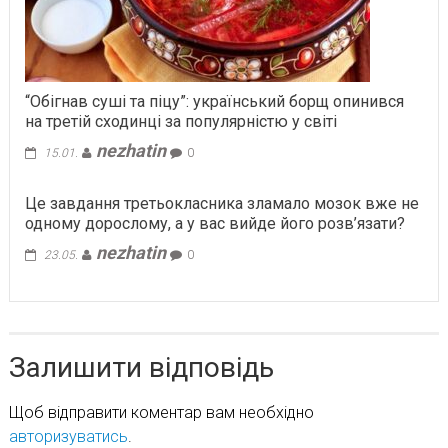
“Обігнав суші та піцу”: український борщ опинився
на третій сходинці за популярністю у світі
nezhatin
15.01.
0
Це завдання третьокласника зламало мозок вже не
одному дорослому, а у вас вийде його розв’язати?
nezhatin
23.05.
0
Залишити відповідь
Щоб відправити коментар вам необхідно
авторизуватись
.