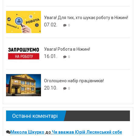
Увага! Для тих, хто шукає роботу в Ніжині!
07.02.
0
Увага! Робота в Ніжині!
16.01.
0
Оголошено набір працівників!
20.10.
0
Останні коментарі
Микола Шкурко
до
Чи вважав Юрій Лисянський себе