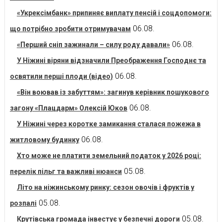
«Укрексімбанк» припиняє виплату пенсій і соцдопомоги:
06.08.
що потрібно зробити отримувачам
06.08.
«Перший сніп зажинали – силу роду давали»
У Ніжині віряни відзначили Преображення Господнє та
06.08.
освятили перші плоди (відео)
«Він воював із забуттям»: загинув керівник пошукового
06.08.
загону «Плацдарм» Олексій Юков
У Ніжині через коротке замикання сталася пожежа в
06.08.
житловому будинку
Хто може не платити земельний податок у 2026 році:
05.08.
перелік пільг та важливі нюанси
Літо на ніжинському ринку: сезон овочів і фруктів у
05.08.
розпалі
05.08.
Крутівська громада інвестує у безпечні дороги