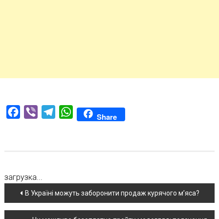
Facebook
Viber
Telegram
WhatsApp
Share
загрузка...
Навігація
В Україні можуть заборонити продаж курячого м’яса?
по