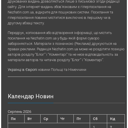
друкованих видань дозволяється лише з письмової згоди редакції
сайту. Для iнтернет-видань обов’язковим є гiперпосилання на
Nezhatin.com.ua, відкрите для пошукових систем. Посилання та
гіперпосилання повинні міститися виключно в першому чи в
другому абзаці тексту.
Передрук, копiювання або вiдтворення iнформацiї, що мiстить
посилання на Nezhatin.com.ua у будь-якiй формi суворо
забороняється. Матеріали з позначкою (Реклама) друкуються на
правах реклами. Редакція Nezhatin.com.ua може не розділяти позицію
авторів розділу “Блог” і “Коментарі” та не несе відповідальність за
матеріали авторів та читачів розділу “Блог” і “Коментарі”.
Українці в Європі
новини Польщі та Німеччини
Календар Новин
Серпень 2026
Пн
Вт
Ср
Чт
Пт
Сб
Нд
1
2