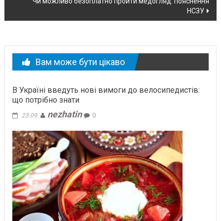
Чи можливо безоплатно пройти медогляд: пояснення
новині
НСЗУ
Вам може бути цікаво
В Україні введуть нові вимоги до велосипедистів:
що потрібно знати
nezhatin
23.09.
0