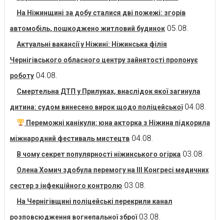
На Ніжинщині за добу сталися дві пожежі: згорів
05.08.
автомобіль, пошкоджено житловий будинок
Актуальні вакансії у Ніжині: Ніжинська філія
Чернігівського обласного центру зайнятості пропонує
04.08.
роботу
Смертельна ДТП у Прилуках, внаслідок якої загинула
04.08.
дитина: судом винесено вирок щодо поліцейської
Переможні канікули: юна акторка з Ніжина підкорила
04.08.
міжнародний фестиваль мистецтв
03.08.
В чому секрет популярності ніжинського огірка
Олена Хомич здобула перемогу на ІІІ Конгресі медичних
03.08.
сестер з інфекційного контролю
На Чернігівщині поліцейські перекрили канал
03.08.
розповсюдження вогнепальної зброї