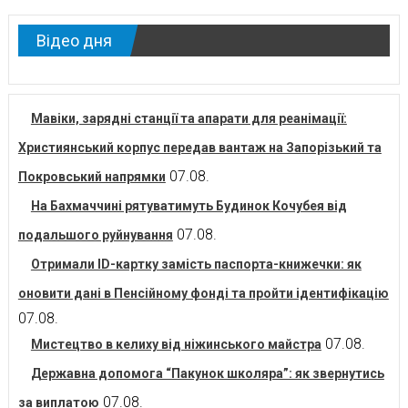
Відео дня
Мавіки, зарядні станції та апарати для реанімації:
Християнський корпус передав вантаж на Запорізький та
07.08.
Покровський напрямки
На Бахмаччині рятуватимуть Будинок Кочубея від
07.08.
подальшого руйнування
Отримали ID-картку замість паспорта-книжечки: як
оновити дані в Пенсійному фонді та пройти ідентифікацію
07.08.
07.08.
Мистецтво в келиху від ніжинського майстра
Державна допомога “Пакунок школяра”: як звернутись
07.08.
за виплатою