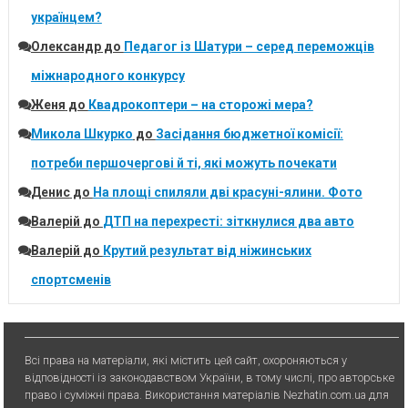
українцем?
Олександр
до
Педагог із Шатури – серед переможців
міжнародного конкурсу
Женя
до
Квадрокоптери – на сторожі мера?
Микола Шкурко
до
Засідання бюджетної комісії:
потреби першочергові й ті, які можуть почекати
Денис
до
На площі спиляли дві красуні-ялини. Фото
Валерій
до
ДТП на перехресті: зіткнулися два авто
Валерій
до
Крутий результат від ніжинських
спортсменів
Всі права на матеріали, які містить цей сайт, охороняються у
відповідності із законодавством України, в тому числі, про авторське
право і суміжні права. Використання матерiалiв Nezhatin.com.ua для