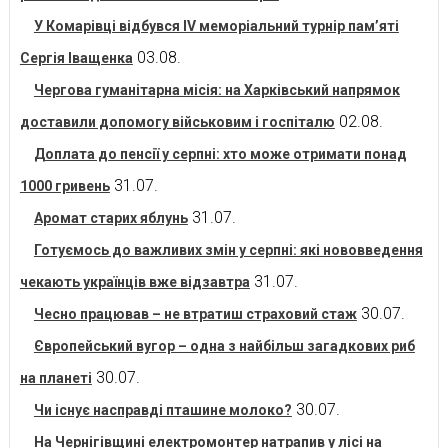
У Комарівці відбувся IV меморіальний турнір пам’яті
03.08.
Сергія Іващенка
Чергова гуманітарна місія: на Харківський напрямок
02.08.
доставили допомогу військовим і госпіталю
Доплата до пенсії у серпні: хто може отримати понад
31.07.
1000 гривень
31.07.
Аромат старих яблунь
Готуємось до важливих змін у серпні: які нововведення
31.07.
чекають українців вже відзавтра
30.07.
Чесно працював – не втратиш страховий стаж
Європейський вугор – одна з найбільш загадкових риб
30.07.
на планеті
30.07.
Чи існує насправді пташине молоко?
На Чернігівщині електромонтер натрапив у лісі на