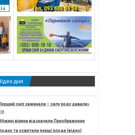
Відео дня
Перший сніп зажинали – силу роду давали»
08.
 Ніжині віряни відзначили Преображення
поднє та освятили перші плоди (відео)