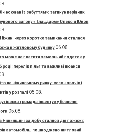
08.
Він воював із забуттям»: загинув керівник
укового загону «Плацдарм» Олексій Юков
08.
 Ніжині через коротке замикання сталася
06.08.
ежа в житловому будинку
то може не платити земельний податок у
6 році: перелік пільг та важливі нюанси
08.
іто на ніжинському ринку: сезон овочів і
05.08.
ктів у розпалі
рутівська громада інвестує у безпечні
05.08.
оги
а Ніжинщині за добу сталися дві пожежі:
рів автомобіль, пошкоджено житловий