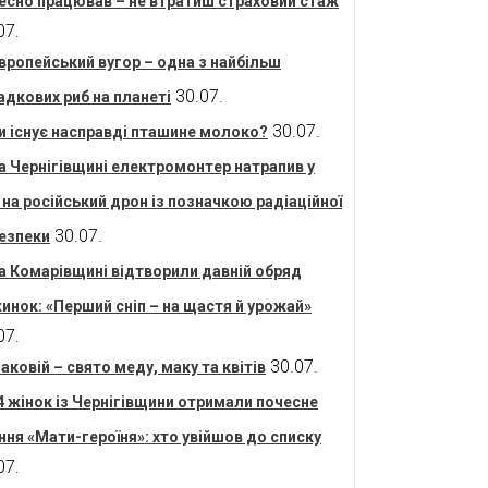
есно працював – не втратиш страховий стаж
07.
вропейський вугор – одна з найбільш
30.07.
адкових риб на планеті
30.07.
и існує насправді пташине молоко?
а Чернігівщині електромонтер натрапив у
і на російський дрон із позначкою радіаційної
30.07.
езпеки
а Комарівщині відтворили давній обряд
инок: «Перший сніп – на щастя й урожай»
07.
30.07.
аковій – свято меду, маку та квітів
4 жінок із Чернігівщини отримали почесне
ння «Мати-героїня»: хто увійшов до списку
07.