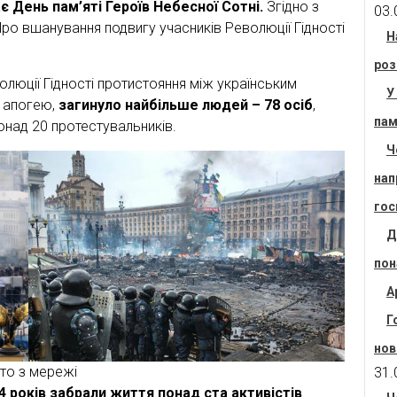
є День пам’яті Героїв Небесної Сотні.
Згідно з
03.
Про вшанування подвигу учасників Революції Гідності
Н
роз
волюції Гідності протистояння між українським
У
о апогею,
загинуло найбільше людей – 78 осіб
,
пам
онад 20 протестувальників.
Ч
нап
гос
Д
пон
А
Г
нов
то з мережі
31.
4 років забрали життя понад ста активістів