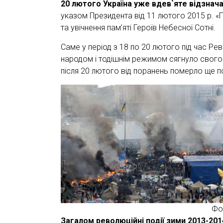
20 лютого Україна уже вдев`яте відзнача
указом Президента від 11 лютого 2015 р. «
та увічнення пам’яті Героїв Небесної Сотні.
Саме у період з 18 по 20 лютого під час Ре
народом і тодішнім режимом сягнуло свог
після 20 лютого від поранень померло ще п
Фо
Загалом революційні події зими 2013-201