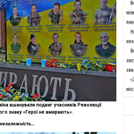
В
між
пер
Н
нез
В
зас
зра
«
міс
країна вшанували подвиг учасників Революції
ого знаку «Герої не вмирають».
 незалежність…