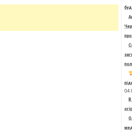
буд
А
Чер
про
С
заг
пол
під
04.
В
огі
О
мед