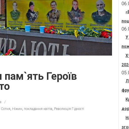
06.
«
пош
06.
У
пож
Х
202
05.
 пам`ять Героїв
Л
то
фру
К
в
дор
 Сотня
,
Ніжин
,
покладання квітів
,
Революція Гідності
Н
зго