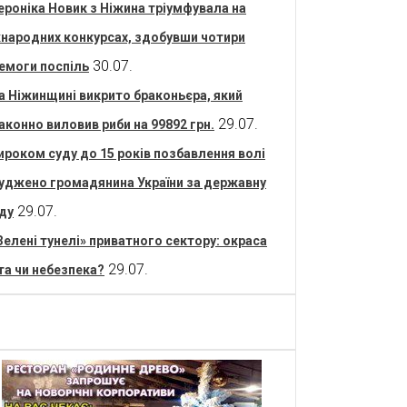
ероніка Новик з Ніжина тріумфувала на
народних конкурсах, здобувши чотири
30.07.
емоги поспіль
а Ніжинщині викрито браконьєра, який
29.07.
аконно виловив риби на 99892 грн.
ироком суду до 15 років позбавлення волі
уджено громадянина України за державну
29.07.
ду
Зелені тунелі» приватного сектору: окраса
29.07.
та чи небезпека?