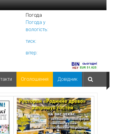
Погода
Погода у
Ніжині
вологість:
тиск:
вітер:
такти
Оголошення
Довідник