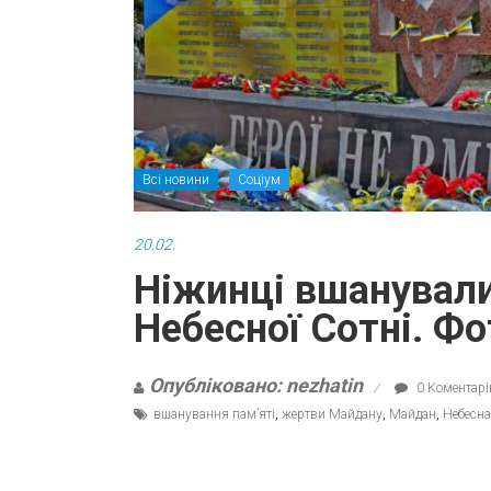
Всі новини
Соціум
20.02.
Ніжинці вшанували
Небесної Сотні. Фо
Опубліковано: nezhatin
0 Коментарі
вшанування пам’яті
,
жертви Майдану
,
Майдан
,
Небесна