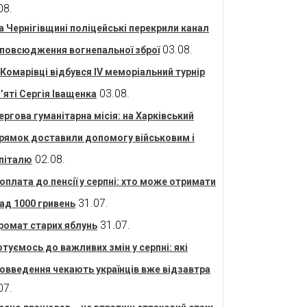
08.
а Чернігівщині поліцейські перекрили канал
03.08.
повсюдження вогнепальної зброї
 Комарівці відбувся IV меморіальний турнір
03.08.
’яті Сергія Іващенка
ергова гуманітарна місія: на Харківський
рямок доставили допомогу військовим і
02.08.
піталю
оплата до пенсії у серпні: хто може отримати
31.07.
ад 1000 гривень
31.07.
ромат старих яблунь
отуємось до важливих змін у серпні: які
овведення чекають українців вже відзавтра
07.