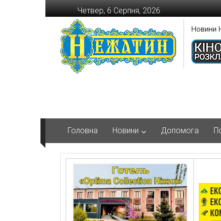
Перейти
Четвер, 6 Серпня, 2026
до
вмісту
Новини 
Головна
Новини
Допомога
П