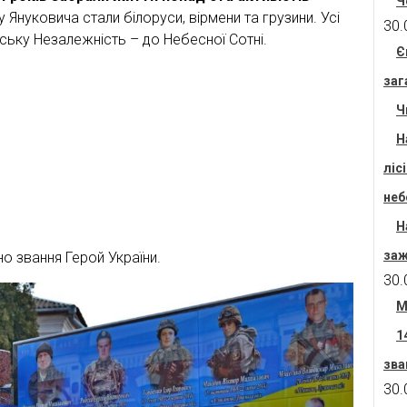
Ч
Януковича стали білоруси, вірмени та грузини. Усі
30.
ську Незалежність – до Небесної Сотні.
Є
заг
Ч
Н
ліс
неб
Н
заж
о звання Герой України.
30.
М
1
зва
30.