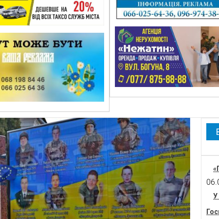
«
06.
У
Гос