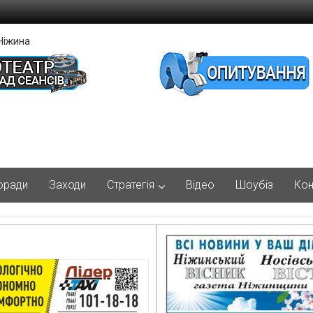
Ніжина
оради
Заходи
Стратегія
Відео
Шоубіз
Кон