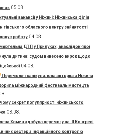
05.08.
инок
ктуальні вакансії у Ніжині: Ніжинська філія
нігівського обласного центру зайнятості
04.08.
понує роботу
мертельна ДТП у Прилуках, внаслідок якої
инула дитина: судом винесено вирок щодо
04.08.
іцейської
Переможні канікули: юна акторка з Ніжина
корила міжнародний фестиваль мистецтв
08.
 чому секрет популярності ніжинського
03.08.
рка
лена Хомич здобула перемогу на ІІІ Конгресі
ичних сестер з інфекційного контролю