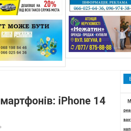
мартфонів: iPhone 14
М
реа
ван
в
нап