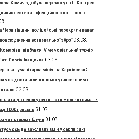
лена Хомич здобула перемогу на ІІІ Конгресі
ичних сестер з інфекційного контролю
08.
а Чернігівщині поліцейські перекрили канал
03.08.
повсюдження вогнепальної зброї
 Комарівці відбувся IV меморіальний турнір
03.08.
’яті Сергія Іващенка
ергова гуманітарна місія: на Харківський
рямок доставили допомогу військовим і
02.08.
піталю
оплата до пенсії у серпні: хто може отримати
31.07.
ад 1000 гривень
31.07.
ромат старих яблунь
отуємось до важливих змін у серпні: які