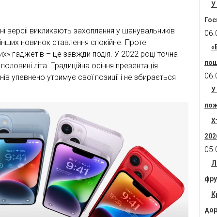
У
Гос
і версії викликають захоплення у шанувальників
06.
інших новинок ставлення спокійне. Проте
«
их» гаджетів – це завжди подія. У 2022 році точна
пош
половині літа. Традиційна осіння презентація
06.
в упевнено утримує свої позиції і не збирається
У
пож
Х
202
05.
Л
фру
К
дор