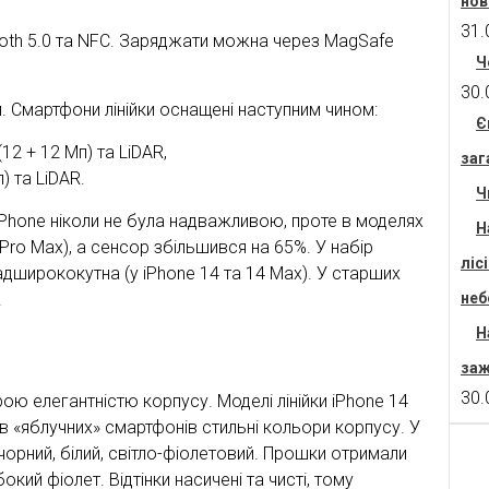
нов
31.
uetooth 5.0 та NFC. Заряджати можна через MagSafe
Ч
30.
 Смартфони лінійки оснащені наступним чином:
Є
12 + 12 Мп) та LiDAR,
заг
) та LiDAR.
Ч
 iPhone ніколи не була надважливою, проте в моделях
Н
 Pro Max), а сенсор збільшився на 65%. У набір
ліс
адширококутна (у iPhone 14 та 14 Max). У старших
неб
.
Н
заж
30.
ою елегантністю корпусу. Моделі лінійки iPhone 14
в «яблучних» смартфонів стильні кольори корпусу. У
 чорний, білий, світло-фіолетовий. Прошки отримали
окий фіолет. Відтінки насичені та чисті, тому