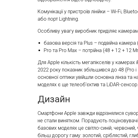
Комунікації у пристроїв лінійки – Wi-Fi, Bl
або порт Lightning.
Особливу увагу виробник приділяє камерам.
базова версія та Plus – подвійна камера (
Pro та Pro Max – потрійна (48 + 12 + 12 Мп
Для Apple кількість мегапікселів у камерах
2022 року показник збільшився до 48 (Pro і
основної оптики увійшли основна лінза та н
моделях є ще телеоб’єктив та LiDAR-сенсор
Дизайн
Смартфони Apple завжди відрізнялися сувор
не стали винятком. Порадують поціновувачі
базових моделях це світло-синій, червоний,
більш дорогу гаму: золотий, сріблястий, глиб