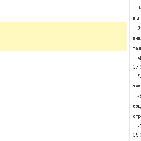
Н
від
О
кни
та 
М
07.
Д
зве
«
соц
отр
«
06.