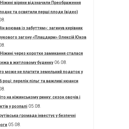
 Ніжині віряни відзначили Преображення
поднє та освятили перші плоди (відео)
08.
Він воював із забуттям»: загинув керівник
укового загону «Плацдарм» Олексій Юков
08.
 Ніжині через коротке замикання сталася
06.08.
ежа в житловому будинку
то може не платити земельний податок у
6 році: перелік пільг та важливі нюанси
08.
іто на ніжинському ринку: сезон овочів і
05.08.
ктів у розпалі
рутівська громада інвестує у безпечні
05.08.
оги