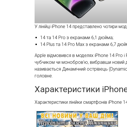
У лінійці iPhone 14 представлено чотири моде
14 та 14 Pro з екранами 6,1 дюйма;
14 Plus та 14 Pro Max з екранами 6,7 дюй
Apple відмовився в моделях iPhone 14 Pro і
чубчиком чи монобров’ю, вибравши новий 
називається Динамічний острівець (Dynamic 
головне.
Характеристики iPhone
Характеристики лінійки смартфонів iPhone 14 