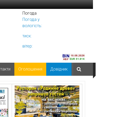
Погода
Погода у
Ніжині
вологість:
тиск:
вітер:
такти
Оголошення
Довідник