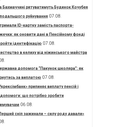
а Бахмаччині рятуватимуть Будинок Кочубея
07.08.
 подальшого руйнування
тримали ID-картку замість паспорта-
жечки: як оновити дані в Пенсійному фонді
07.08.
пройти ідентифікацію
истецтво в келиху від ніжинського майстра
08.
ержавна допомога “Пакунок школяра”: як
07.08.
рнутись за виплатою
Укрексімбанк» припиняє виплату пенсій і
допомоги: що потрібно зробити
06.08.
имувачам
Перший сніп зажинали – силу роду давали»
08.