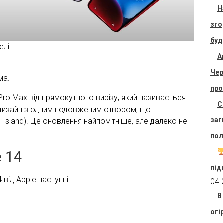
Н
зго
буд
лі:
А
Чер
ма.
про
 Pro Max від прямокутного вирізу, який називається
С
дизайн з одним подовженим отвором, що
заг
Island). Це оновлення найпомітніше, але далеко не
пол
 14
під
від Apple наступні:
04.
В
огі