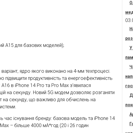
О
мед
03.
Н
роз
ий A15 для базових моделей);
У
пам
Ч
варіант, ядро якого виконано на 4-мм техпроцесі.
нап
о підвищити продуктивність та енергоефективність
A16 в iPhone 14 Pro та Pro Max з’явилася
гос
цій на секунду. Новий 5G модем дозволяє розганяти
Д
іт на секунду, що важливо для обчислень на
пон
системи.
А
ь час існування бренду: базова модель та iPhone 14
Г
 Max – більше 4000 мА*год (20 і 26 годин