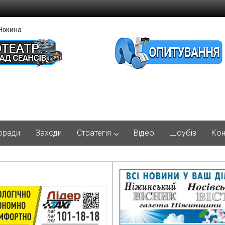
Ніжина
оради
Заходи
Стратегія
Відео
Шоубіз
Кон