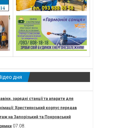
Відео дня
авіки, зарядні станції та апарати для
німації: Християнський корпус передав
таж на Запорізький та Покровський
07.08.
рямки