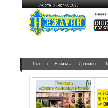
Перейти
Субота, 8 Серпня, 2026
до
вмісту
Новини 
Головна
Новини
Допомога
П