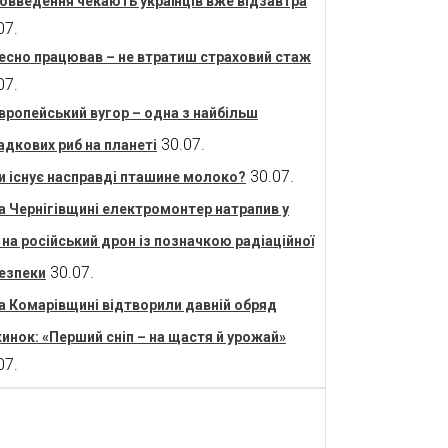
овведення чекають українців вже відзавтра
07.
есно працював – не втратиш страховий стаж
07.
вропейський вугор – одна з найбільш
30.07.
адкових риб на планеті
30.07.
и існує насправді пташине молоко?
а Чернігівщині електромонтер натрапив у
і на російський дрон із позначкою радіаційної
30.07.
езпеки
а Комарівщині відтворили давній обряд
инок: «Перший сніп – на щастя й урожай»
07.