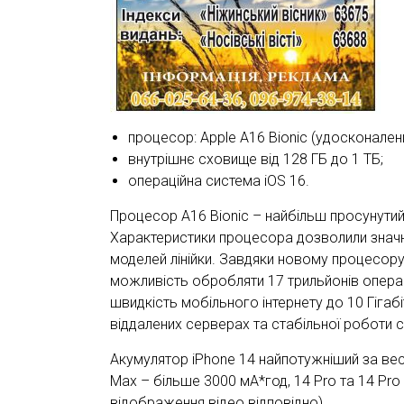
процесор: Apple А16 Bionic (удосконален
внутрішнє сховище від 128 ГБ до 1 ТБ;
операційна система iOS 16.
Процесор A16 Bionic – найбільш просунутий 
Характеристики процесора дозволили значн
моделей лінійки. Завдяки новому процесору 
можливість обробляти 17 трильйонів опера
швидкість мобільного інтернету до 10 Гігаб
віддалених серверах та стабільної роботи 
Акумулятор iPhone 14 найпотужніший за вес
Max – більше 3000 мА*год, 14 Pro та 14 Pro
відображення відео відповідно).