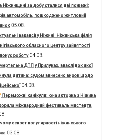
а Ніжинщині за добу сталися дві пожежі:
рів автомобіль, пошкоджено житловий
05.08.
инок
ктуальні вакансії у Ніжині: Ніжинська філія
нігівського обласного центру зайнятості
04.08.
понує роботу
мертельна ДТП у Прилуках, внаслідок якої
инула дитина: судом винесено вирок щодо
04.08.
іцейської
Переможні канікули: юна акторка з Ніжина
корила міжнародний фестиваль мистецтв
08.
 чому секрет популярності ніжинського
03.08.
рка