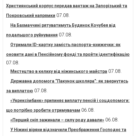
Християнський корпус передав вантаж на Запорізький та
07.08.
Покровський напрямки
На Бахмаччині рятуватимуть Будинок Кочубея від
07.08.
подальшого руйнування
Отримали ID-картку замість паспорта-книжечки: як
оновити дані в Пенсійному фонді та пройти ідентифікацію
07.08.
07.08.
Мистецтво в келиху від ніжинського майстра
Державна допомога “Пакунок школяра”: як звернутись
07.08.
за виплатою
«Укрексімбанк» припиняє виплату пенсій і соцдопомоги:
06.08.
що потрібно зробити отримувачам
06.08.
«Перший сніп зажинали – силу роду давали»
У Ніжині віряни відзначили Преображення Господнє та