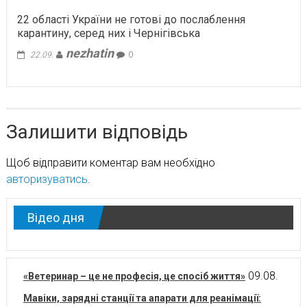
22 області України не готові до послаблення
карантину, серед них і Чернігівська
nezhatin
22.09.
0
Залишити відповідь
Щоб відправити коментар вам необхідно
авторизуватись
.
Відео дня
09.08.
«Ветеринар – це не професія, це спосіб життя»
Мавіки, зарядні станції та апарати для реанімації: