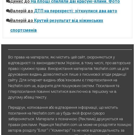
Денис
до
На площі спиляли дві красуні-ялини. Фото
Валерій
до
ДТП на перехресті: зіткнулися два авто
Валерій
до
Крутий результат від ніжинських
спортсменів
Всі права на матеріали, які містить цей сайт, охороняються у
відповідності із законодавством України, в тому числі, про авторське
право і суміжні права. Використання матерiалiв Nezhatin.com.ua для
друкованих видань дозволяється лише з письмової згоди редакції
сайту. Для iнтернет-видань обов’язковим є гiперпосилання на
Nezhatin.com.ua, відкрите для пошукових систем. Посилання та
гіперпосилання повинні міститися виключно в першому чи в
другому абзаці тексту.
Передрук, копiювання або вiдтворення iнформацiї, що мiстить
посилання на Nezhatin.com.ua у будь-якiй формi суворо
забороняється. Матеріали з позначкою (Реклама) друкуються на
правах реклами. Редакція Nezhatin.com.ua може не розділяти позицію
авторів розділу “Блог” і “Коментарі” та не несе відповідальність за