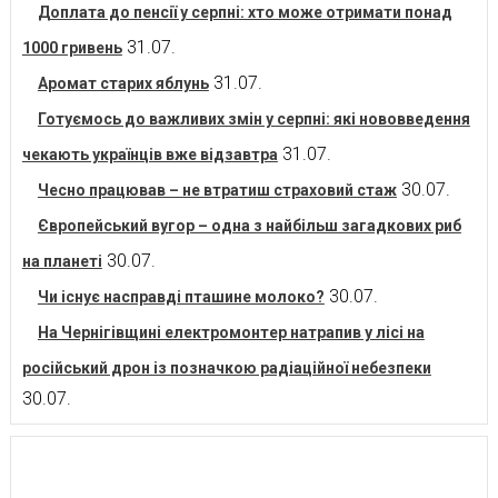
Доплата до пенсії у серпні: хто може отримати понад
31.07.
1000 гривень
31.07.
Аромат старих яблунь
Готуємось до важливих змін у серпні: які нововведення
31.07.
чекають українців вже відзавтра
30.07.
Чесно працював – не втратиш страховий стаж
Європейський вугор – одна з найбільш загадкових риб
30.07.
на планеті
30.07.
Чи існує насправді пташине молоко?
На Чернігівщині електромонтер натрапив у лісі на
російський дрон із позначкою радіаційної небезпеки
30.07.