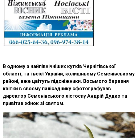
В одному з найпівнічніших кутків Чернігівської
області, та і всієї України, колишньому Семенівському
районі, вже цвітуть підсніжники. Восьмого березня
квітки в своєму палісаднику сфотографував
директор Семенівського лісгоспу Андрій Дудко та
привітав жінок зі святом.