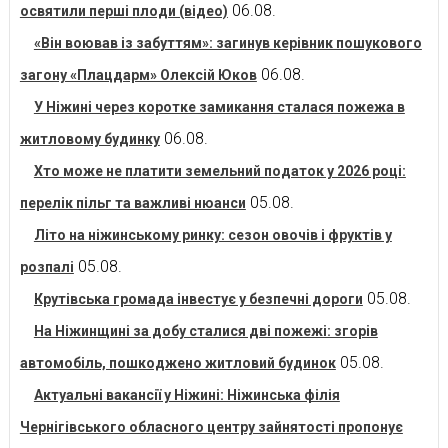
06.08.
освятили перші плоди (відео)
«Він воював із забуттям»: загинув керівник пошукового
06.08.
загону «Плацдарм» Олексій Юков
У Ніжині через коротке замикання сталася пожежа в
06.08.
житловому будинку
Хто може не платити земельний податок у 2026 році:
05.08.
перелік пільг та важливі нюанси
Літо на ніжинському ринку: сезон овочів і фруктів у
05.08.
розпалі
05.08.
Крутівська громада інвестує у безпечні дороги
На Ніжинщині за добу сталися дві пожежі: згорів
05.08.
автомобіль, пошкоджено житловий будинок
Актуальні вакансії у Ніжині: Ніжинська філія
Чернігівського обласного центру зайнятості пропонує