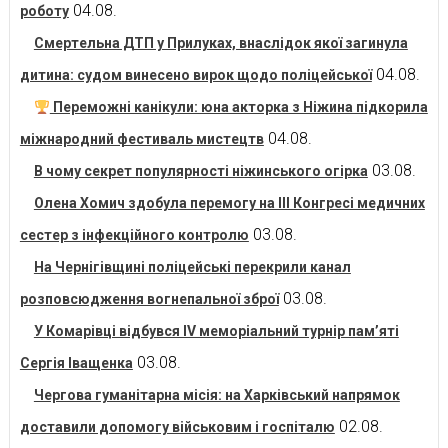
04.08.
роботу
Смертельна ДТП у Прилуках, внаслідок якої загинула
04.08.
дитина: судом винесено вирок щодо поліцейської
Переможні канікули: юна акторка з Ніжина підкорила
04.08.
міжнародний фестиваль мистецтв
03.08.
В чому секрет популярності ніжинського огірка
Олена Хомич здобула перемогу на ІІІ Конгресі медичних
03.08.
сестер з інфекційного контролю
На Чернігівщині поліцейські перекрили канал
03.08.
розповсюдження вогнепальної зброї
У Комарівці відбувся IV меморіальний турнір пам’яті
03.08.
Сергія Іващенка
Чергова гуманітарна місія: на Харківський напрямок
02.08.
доставили допомогу військовим і госпіталю