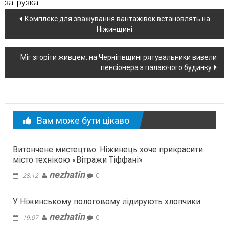
загрузка...
Навігація
Комплекс для зважування вантажівок встановлять на
Ніжинщині
по
новині
Міг згоріти живцем: на Чернігівщині рятувальники вивели
пенсіонера з палаючого будинку
Вам може бути цікаво
Витончене мистецтво: Ніжинець хоче прикрасити
місто технікою «Вітражи Тіффані»
nezhatin
28.12.
0
У Ніжинському пологовому лідирують хлопчики
nezhatin
19.07.
0