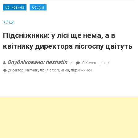
Всі новини
Соціум
17.03.
Підсніжники: у лісі ще нема, а в
квітнику директора лісгоспу цвітуть
Опубліковано: nezhatin
0 Коментарів
директор
,
квітник
,
ліс
,
лісгосп
,
нема
,
підсніжники