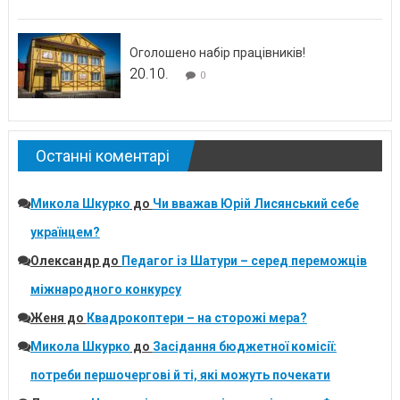
Оголошено набір працівників!
20.10.
0
Останні коментарі
Микола Шкурко
до
Чи вважав Юрій Лисянський себе
українцем?
Олександр
до
Педагог із Шатури – серед переможців
міжнародного конкурсу
Женя
до
Квадрокоптери – на сторожі мера?
Микола Шкурко
до
Засідання бюджетної комісії:
потреби першочергові й ті, які можуть почекати