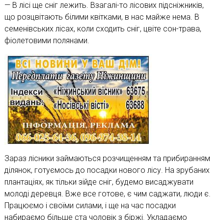
— В лісі ще сніг лежить. Взагалі-то лісових підсніжників,
що розцвітають білими квітками, в нас майже нема. В
семенівських лісах, коли сходить сніг, цвіте сон-трава,
фіолетовими полянами.
Зараз лісники займаються розчищенням та прибиранням
ділянок, готуємось до посадки нового лісу. На зрубаних
плантаціях, як тільки зійде сніг, будемо висаджувати
молоді деревця. Вже все готове, є чим саджати, люди є.
Працюємо і своїми силами, і ще на час посадки
набираємо більше ста чоловік з біржі. Укладаємо