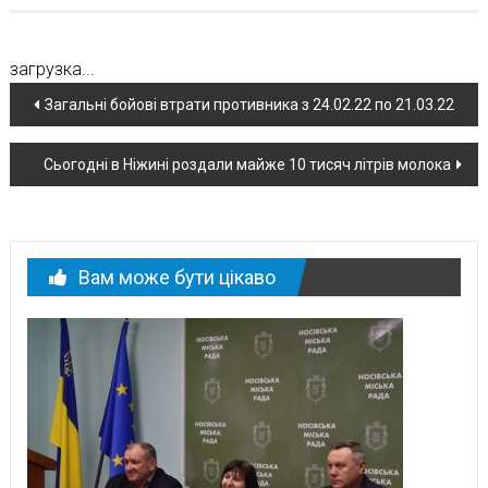
загрузка...
Навігація
Загальні бойові втрати противника з 24.02.22 по 21.03.22
по
Сьогодні в Ніжині роздали майже 10 тисяч літрів молока
новині
Вам може бути цікаво