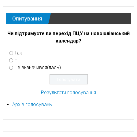
Опитування
Чи підтримуєте ви перехід ПЦУ на новоюліанський
календар?
Так
Ні
Не визначився(лась)
Результати голосування
Архів голосувань