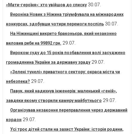
30.07.
«Мати-героїня»: хто увійшов до списку
Вероніка Новик з Ніжина тріумфувала на міжнародних
30.07.
конкурсах, здобувши чотири перемоги поспіль
На Ніжинщині викрито браконьєра, який незаконно
29.07.
виловив риби на 99892 грн.
Вироком суду до 15 років позбавлення волі засуджено
29.07.
громадянина України за державну зраду
«Зелені тунелі» приватного сектору: окраса міста чи
29.07.
небезпека?
Павук, який надихнув інженерів: маленький «геній»,
29.07.
завдяки якому створили камеру майбутнього
Організував незаконне переправлення через державний
29.07.
кордон
Усі троє дітей стали на захист України: історія родини,