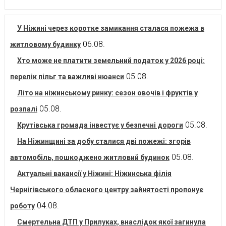
У Ніжині через коротке замикання сталася пожежа в
06.08.
житловому будинку
Хто може не платити земельний податок у 2026 році:
05.08.
перелік пільг та важливі нюанси
Літо на ніжинському ринку: сезон овочів і фруктів у
05.08.
розпалі
05.08.
Крутівська громада інвестує у безпечні дороги
На Ніжинщині за добу сталися дві пожежі: згорів
05.08.
автомобіль, пошкоджено житловий будинок
Актуальні вакансії у Ніжині: Ніжинська філія
Чернігівського обласного центру зайнятості пропонує
04.08.
роботу
Смертельна ДТП у Прилуках, внаслідок якої загинула