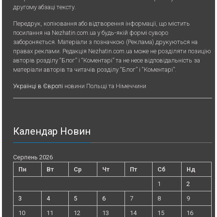
другому абзаці тексту.
Передрук, копiювання або вiдтворення iнформацiї, що мiстить
посилання на Nezhatin.com.ua у будь-якiй формi суворо
забороняється. Матеріали з позначкою (Реклама) друкуються на
правах реклами. Редакція Nezhatin.com.ua може не розділяти позицію
авторів розділу “Блог” і “Коментарі” та не несе відповідальність за
матеріали авторів та читачів розділу “Блог” і “Коментарі”.
Українці в Європі
новини Польщі та Німеччини
Календар Новин
Серпень 2026
Пн
Вт
Ср
Чт
Пт
Сб
Нд
1
2
3
4
5
6
7
8
9
10
11
12
13
14
15
16