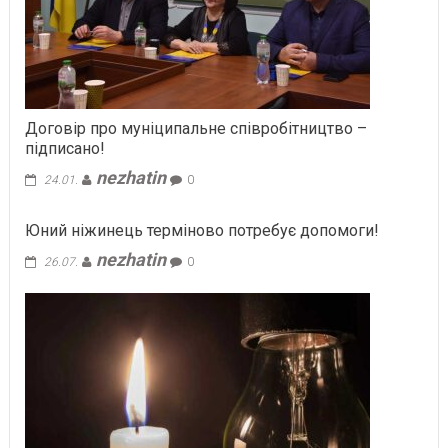
Договір про муніципальне співробітництво –
підписано!
nezhatin
24.01.
0
Юний ніжинець терміново потребує допомоги!
nezhatin
26.07.
0