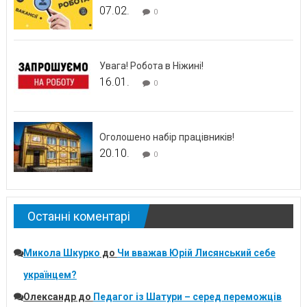
07.02.
0
Увага! Робота в Ніжині!
16.01.
0
Оголошено набір працівників!
20.10.
0
Останні коментарі
Микола Шкурко
до
Чи вважав Юрій Лисянський себе
українцем?
Олександр
до
Педагог із Шатури – серед переможців