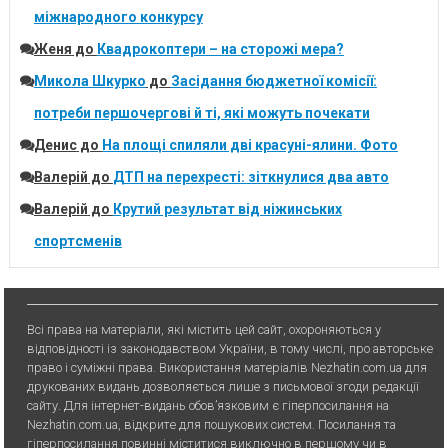
міжнародного конкурсу
Женя
до
Квадрокоптери – на сторожі мера?
Микола Шкурко
до
Засідання бюджетної комісії:
потреби першочергові й ті, які можуть почекати
Денис
до
На площі спиляли дві красуні-ялини. Фото
Валерій
до
ДТП на перехресті: зіткнулися два авто
Валерій
до
Крутий результат від ніжинських
спортсменів
Всі права на матеріали, які містить цей сайт, охороняються у
відповідності із законодавством України, в тому числі, про авторське
право і суміжні права. Використання матерiалiв Nezhatin.com.ua для
друкованих видань дозволяється лише з письмової згоди редакції
сайту. Для iнтернет-видань обов’язковим є гiперпосилання на
Nezhatin.com.ua, відкрите для пошукових систем. Посилання та
гіперпосилання повинні міститися виключно в першому чи в