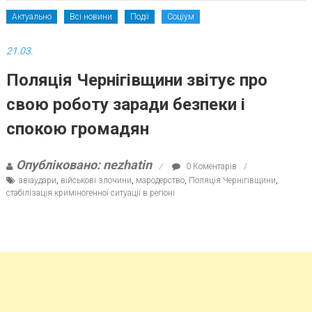
Актуально
Всі новини
Події
Соціум
21.03.
Поляція Чернігівщини звітує про
свою роботу заради безпеки і
спокою громадян
Опубліковано: nezhatin
0 Коментарів
авіаудари
,
військові злочини
,
мародерство
,
Поляція Чернігівщини
,
стабілізація криміногенної ситуації в регіоні