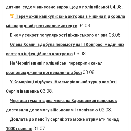
04.08.
дитина: судом винесено вирок щодо поліцейської
Переможні канікули: юна акторка з Ніжина підкорила
04.08.
міжнародний фестиваль мистецтв
03.08.
В чому секрет популярності ніжинського огірка
Олена Хомич здобула перемогу на ІІІ Конгресі медичних
03.08.
сестер з інфекційного контролю
На Чернігівщині поліцейські перекрили канал
03.08.
розповсюдження вогнепальної зброї
У Комарівці відбувся IV меморіальний турнір пам’яті
03.08.
Сергія Іващенка
Чергова гуманітарна місія: на Харківський напрямок
02.08.
доставили допомогу військовим і госпіталю
Доплата до пенсії у серпні: хто може отримати понад
31.07.
1000 гривень