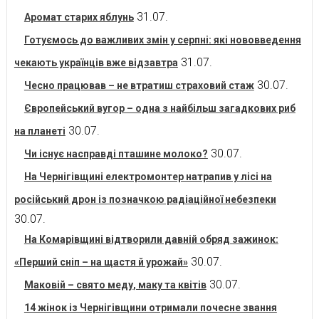
31.07.
Аромат старих яблунь
Готуємось до важливих змін у серпні: які нововведення
31.07.
чекають українців вже відзавтра
30.07.
Чесно працював – не втратиш страховий стаж
Європейський вугор – одна з найбільш загадкових риб
30.07.
на планеті
30.07.
Чи існує насправді пташине молоко?
На Чернігівщині електромонтер натрапив у лісі на
російський дрон із позначкою радіаційної небезпеки
30.07.
На Комарівщині відтворили давній обряд зажинок:
30.07.
«Перший сніп – на щастя й урожай»
30.07.
Маковій – свято меду, маку та квітів
14 жінок із Чернігівщини отримали почесне звання