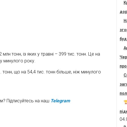
К
дор
Н
зго
буд
А
лн тонн, із яких у травні – 399 тис. тонн. Це на
Чер
ту минулого року.
про
тонн, що на 54,4 тис. тонн більше, ніж минулого
С
заг
пол
ми? Підписуйтесь на наш
Telegram
під
04.