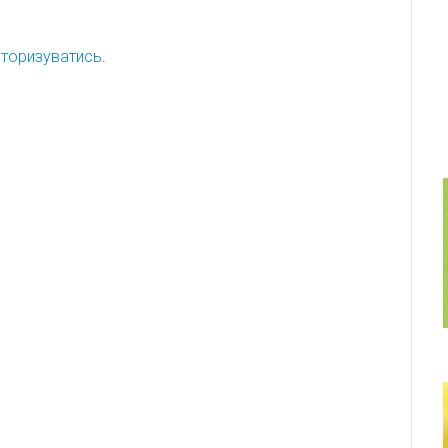
торизуватись
.