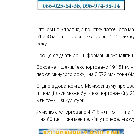
Cтаном на 8 травня, з початку поточного м
51,358 млн тонн зернових і зернобобових ку
року.
Про це свідчать дані Інформаційно-аналітич
Зокрема, пшениці експортовано 19,151 млн т
період минулого року, і на 3,572 млн тонн б
Згідно з додатком до Меморандуму про вз
пшениці, який може бути експортований у 2
млн тонн цієї культури.
Ячменю експортовано 4,716 млн тонн – на 1,3
– на 80 тис. тонн менше, ніж у попередньом