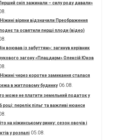
Перший сніп зажинали – силу роду давали»
08.
 Ніжині віряни відзначили Преображення
поднє та освятили перші плоди (відео)
08.
Він воював із забуттям»: загинув керівник
укового загону «Плацдарм» Олексій Юков
08.
 Ніжині через коротке замикання сталася
06.08.
ежа в житловому будинку
то може не платити земельний податок у
6 році: перелік пільг та важливі нюанси
08.
іто на ніжинському ринку: сезон овочів і
05.08.
ктів у розпалі