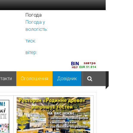
Погода
Погода у
Ніжині
вологість:
тиск:
вітер:
такти
Оголошення
Довідник