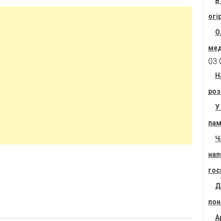
В
огі
О
мед
03.
Н
роз
У
пам
Ч
нап
гос
Д
пон
А