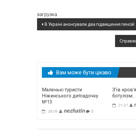
загрузка...
Навігація
В Україні анонсували два підвищення пенсій: к
по
Справжн
новині
Вам може бути цікаво
Маленькі туристи
З’їв кров’
Ніжинського дитсадочку
ботулізм…
№13
21.07.
nezhatin
28.09.
0