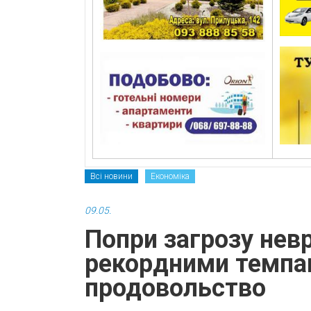
Всі новини
Економіка
09.05.
Попри загрозу нев
рекордними темпа
продовольство