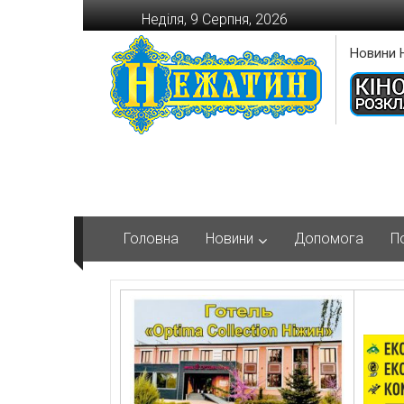
Перейти
Неділя, 9 Серпня, 2026
до
вмісту
Новини 
Головна
Новини
Допомога
П