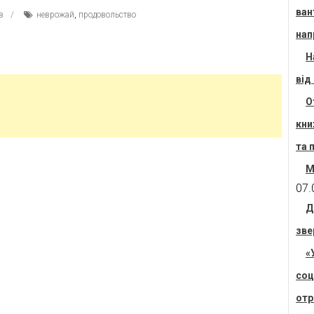
ван
в
неврожай
,
продовольство
нап
Н
від
О
кни
та 
М
07.
Д
зве
«
соц
отр