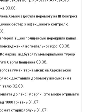
 чому секрет популярності ніжинського
03.08.
рка
лена Хомич здобула перемогу на ІІІ Конгресі
ичних сестер з інфекційного контролю
08.
а Чернігівщині поліцейські перекрили канал
03.08.
повсюдження вогнепальної зброї
 Комарівці відбувся IV меморіальний турнір
03.08.
’яті Сергія Іващенка
ергова гуманітарна місія: на Харківський
рямок доставили допомогу військовим і
02.08.
піталю
оплата до пенсії у серпні: хто може отримати
31.07.
ад 1000 гривень
31.07.
ромат старих яблунь