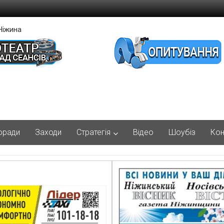
Ніжина
оради
Заходи
Стратегія
Відео
Шоубіз
Кон