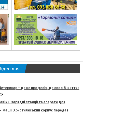
Відео дня
Ветеринар – це не професія, це спосіб життя»
08.
авіки, зарядні станції та апарати для
німації: Християнський корпус передав