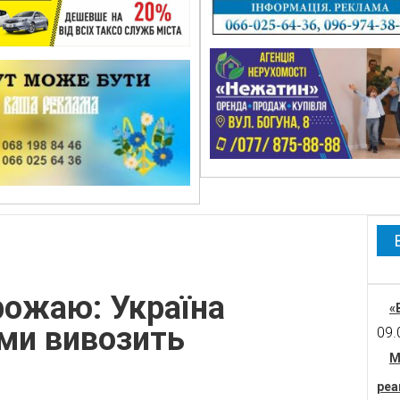
рожаю: Україна
«
ми вивозить
09.
М
реа