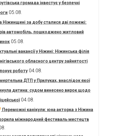
рутівська громада інвестує у безпечні
05.08.
оги
а Ніжинщині за добу сталися дві пожежі:
рів автомобіль, пошкоджено житловий
05.08.
инок
ктуальні вакансії у Ніжині: Ніжинська філія
нігівського обласного центру зайнятості
04.08.
понує роботу
мертельна ДТП у Прилуках, внаслідок якої
инула дитина: судом винесено вирок щодо
04.08.
іцейської
Переможні канікули: юна акторка з Ніжина
корила міжнародний фестиваль мистецтв
08.