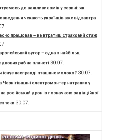
отуємось до важливих змін у серпні: які
овведення чекають українців вже відзавтра
07.
есно працював – не втратиш страховий стаж
07.
вропейський вугор – одна з найбільш
30.07.
адкових риб на планеті
30.07.
и існує насправді пташине молоко?
а Чернігівщині електромонтер натрапив у
і на російський дрон із позначкою радіаційної
30.07.
езпеки