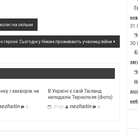
Г
нов
оли і на скільки
31.
Ч
і героїні: Сьогодні у Ніжині проживають учасниці війни
30.
Є
заг
Ч
Н
янку і захворів на
В Україні є свій Таїланд
ліс
неподалік Тернополя (Фото)
неб
nezhatin
nezhatin
0
27.02.
0