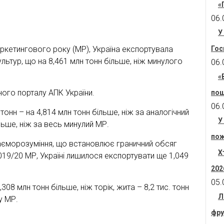
«
06.
У
аркетингового року (МР), Україна експортувала
Гос
льтур, що на 8,461 млн тонн більше, ніж минулого
06.
«
ного порталу АПК України.
пош
06.
онн – на 4,814 млн тонн більше, ніж за аналогічний
У
ільше, ніж за весь минулий МР.
пож
аєморозуміння, що встановлює граничний обсяг
Х
019/20 МР, Україні лишилося експортувати ще 1,049
202
05.
08 млн тонн більше, ніж торік, жита – 8,2 тис. тонн
Л
у МР.
фру