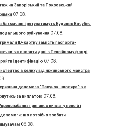
таж на Запорізький та Покровський
07.08.
рямки
а Бахмаччині рятуватимуть Будинок Кочубея
07.08.
 подальшого руйнування
тримали ID-картку замість паспорта-
жечки: як оновити дані в Пенсійному фонді
07.08.
пройти ідентифікацію
истецтво в келиху від ніжинського майстра
08.
ержавна допомога “Пакунок школяра”: як
07.08.
рнутись за виплатою
Укрексімбанк» припиняє виплату пенсій і
допомоги: що потрібно зробити
06.08.
имувачам