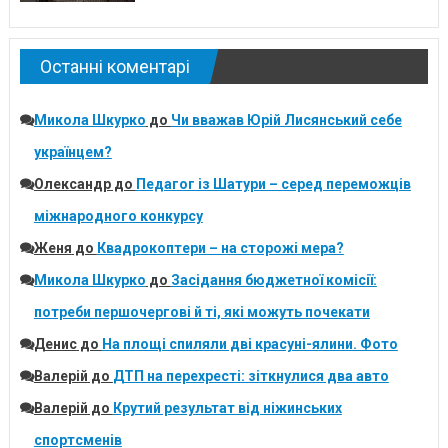
Останні коментарі
Микола Шкурко
до
Чи вважав Юрій Лисянський себе
українцем?
Олександр
до
Педагог із Шатури – серед переможців
міжнародного конкурсу
Женя
до
Квадрокоптери – на сторожі мера?
Микола Шкурко
до
Засідання бюджетної комісії:
потреби першочергові й ті, які можуть почекати
Денис
до
На площі спиляли дві красуні-ялини. Фото
Валерій
до
ДТП на перехресті: зіткнулися два авто
Валерій
до
Крутий результат від ніжинських
спортсменів