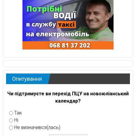
Опитування
Чи підтримуєте ви перехід ПЦУ на новоюліанський
календар?
Так
Ні
Не визначився(лась)