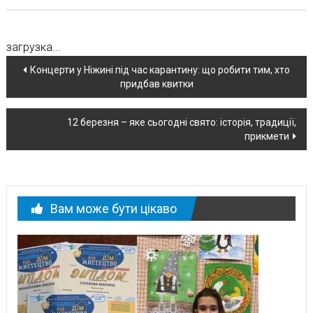
загрузка...
Навігація
Концерти у Ніжині під час карантину: що робити тим, хто
придбав квитки
по
новині
12 березня – яке сьогодні свято: історія, традиції,
прикмети
Вам може бути цікаво