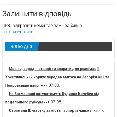
Залишити відповідь
Щоб відправити коментар вам необхідно
авторизуватись
.
Відео дня
Мавіки, зарядні станції та апарати для реанімації:
Християнський корпус передав вантаж на Запорізький та
07.08.
Покровський напрямки
На Бахмаччині рятуватимуть Будинок Кочубея від
07.08.
подальшого руйнування
Отримали ID-картку замість паспорта-книжечки: як