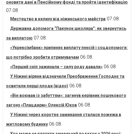
оновити дані в Пенсійному фонді та пройти ідентифікацію
07.08.
07.08.
Мистецтво в келиху від ніжинського майстра
Державна допомога “Пакунок школяра”: як звернутись
07.08.
за виплатою
«Укрексімбанк» припиняє виплату пенсій і соцдопомоги:
06.08.
що потрібно зробити отримувачам
06.08.
«Перший сніп зажинали – силу роду давали»
У Ніжині віряни відзначили Преображення Господнє та
06.08.
освятили перші плоди (відео)
«Він воював із забуттям»: загинув керівник пошукового
06.08.
загону «Плацдарм» Олексій Юков
У Ніжині через коротке замикання сталася пожежа в
06.08.
житловому будинку
Хто може не платити земельний податок у 2026 році: