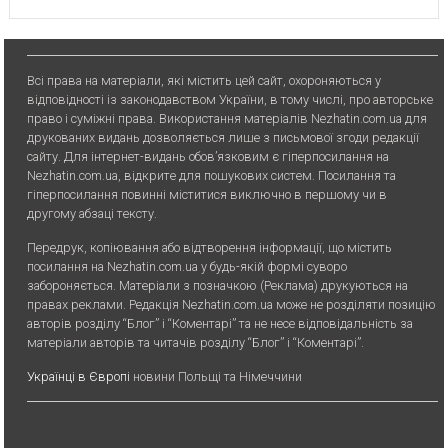
Всі права на матеріали, які містить цей сайт, охороняються у
відповідності із законодавством України, в тому числі, про авторське
право і суміжні права. Використання матерiалiв Nezhatin.com.ua для
друкованих видань дозволяється лише з письмової згоди редакції
сайту. Для iнтернет-видань обов’язковим є гiперпосилання на
Nezhatin.com.ua, відкрите для пошукових систем. Посилання та
гіперпосилання повинні міститися виключно в першому чи в
другому абзаці тексту.
Передрук, копiювання або вiдтворення iнформацiї, що мiстить
посилання на Nezhatin.com.ua у будь-якiй формi суворо
забороняється. Матеріали з позначкою (Реклама) друкуються на
правах реклами. Редакція Nezhatin.com.ua може не розділяти позицію
авторів розділу “Блог” і “Коментарі” та не несе відповідальність за
матеріали авторів та читачів розділу “Блог” і “Коментарі”.
Українці в Європі
новини Польщі та Німеччини