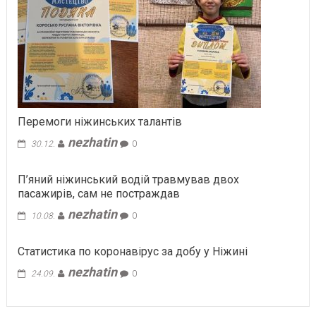
Перемоги ніжинських талантів
nezhatin
30.12.
0
П’яний ніжинський водій травмував двох
пасажирів, сам не постраждав
nezhatin
10.08.
0
Статистика по коронавірус за добу у Ніжині
nezhatin
24.09.
0