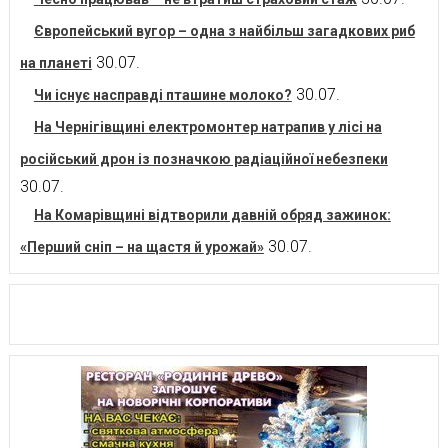
Європейський вугор – одна з найбільш загадкових риб
30.07.
на планеті
30.07.
Чи існує насправді пташине молоко?
На Чернігівщині електромонтер натрапив у лісі на
російський дрон із позначкою радіаційної небезпеки
30.07.
На Комарівщині відтворили давній обряд зажинок:
30.07.
«Перший сніп – на щастя й урожай»