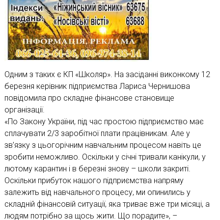
Одним з таких є КП «Школяр». На засіданні виконкому 12
березня керівник підприємства Лариса Чернишова
повідомила про складне фінансове становище
організації.
«По Закону України, під час простою підприємство має
сплачувати 2/3 заробітної плати працівникам. Але у
зв’язку з цьогорічним навчальним процесом навіть це
зробити неможливо. Оскільки у січні тривали канікули, у
лютому карантин і в березні знову – школи закриті.
Оскільки прибуток нашого підприємства напряму
залежить від навчального процесу, ми опинились у
складній фінансовій ситуації, яка триває вже три місяці, а
людям потрібно за щось жити. Що порадите», –