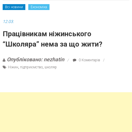
Всі новини
Економіка
12.03.
Працівникам ніжинського
“Школяра” нема за що жити?
Опубліковано: nezhatin
0 Коментарів
Ніжин
,
підприємство
,
школяр