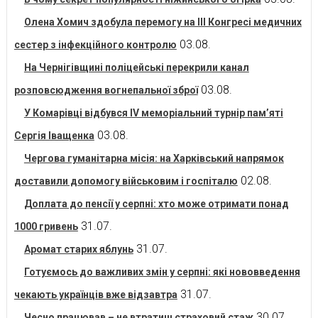
Олена Хомич здобула перемогу на ІІІ Конгресі медичних
03.08.
сестер з інфекційного контролю
На Чернігівщині поліцейські перекрили канал
03.08.
розповсюдження вогнепальної зброї
У Комарівці відбувся IV меморіальний турнір пам’яті
03.08.
Сергія Іващенка
Чергова гуманітарна місія: на Харківський напрямок
02.08.
доставили допомогу військовим і госпіталю
Доплата до пенсії у серпні: хто може отримати понад
31.07.
1000 гривень
31.07.
Аромат старих яблунь
Готуємось до важливих змін у серпні: які нововведення
31.07.
чекають українців вже відзавтра
30.07.
Чесно працював – не втратиш страховий стаж