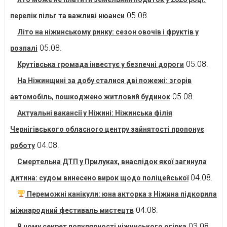
05.08.
перелік пільг та важливі нюанси
Літо на ніжинському ринку: сезон овочів і фруктів у
05.08.
розпалі
05.08.
Крутівська громада інвестує у безпечні дороги
На Ніжинщині за добу сталися дві пожежі: згорів
05.08.
автомобіль, пошкоджено житловий будинок
Актуальні вакансії у Ніжині: Ніжинська філія
Чернігівського обласного центру зайнятості пропонує
04.08.
роботу
Смертельна ДТП у Прилуках, внаслідок якої загинула
04.08.
дитина: судом винесено вирок щодо поліцейської
Переможні канікули: юна акторка з Ніжина підкорила
04.08.
міжнародний фестиваль мистецтв
03.08.
В чому секрет популярності ніжинського огірка