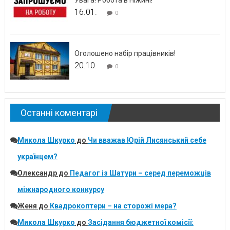
16.01.
0
Оголошено набір працівників!
20.10.
0
Останні коментарі
Микола Шкурко
до
Чи вважав Юрій Лисянський себе
українцем?
Олександр
до
Педагог із Шатури – серед переможців
міжнародного конкурсу
Женя
до
Квадрокоптери – на сторожі мера?
Микола Шкурко
до
Засідання бюджетної комісії: