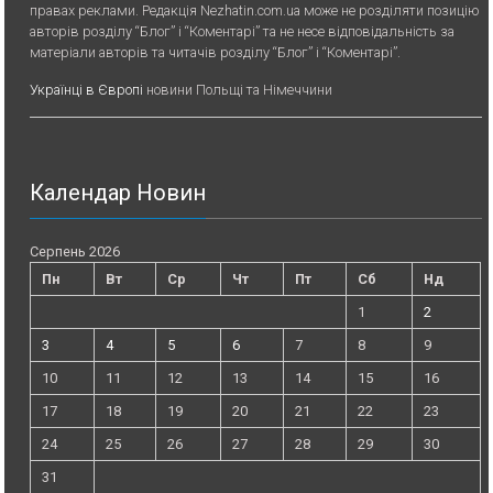
правах реклами. Редакція Nezhatin.com.ua може не розділяти позицію
авторів розділу “Блог” і “Коментарі” та не несе відповідальність за
матеріали авторів та читачів розділу “Блог” і “Коментарі”.
Українці в Європі
новини Польщі та Німеччини
Календар Новин
Серпень 2026
Пн
Вт
Ср
Чт
Пт
Сб
Нд
1
2
3
4
5
6
7
8
9
10
11
12
13
14
15
16
17
18
19
20
21
22
23
24
25
26
27
28
29
30
31