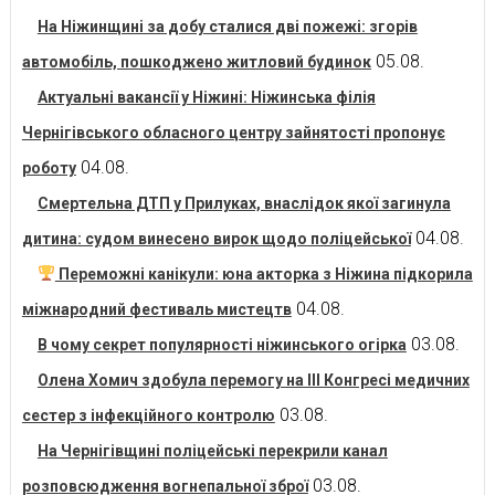
На Ніжинщині за добу сталися дві пожежі: згорів
05.08.
автомобіль, пошкоджено житловий будинок
Актуальні вакансії у Ніжині: Ніжинська філія
Чернігівського обласного центру зайнятості пропонує
04.08.
роботу
Смертельна ДТП у Прилуках, внаслідок якої загинула
04.08.
дитина: судом винесено вирок щодо поліцейської
Переможні канікули: юна акторка з Ніжина підкорила
04.08.
міжнародний фестиваль мистецтв
03.08.
В чому секрет популярності ніжинського огірка
Олена Хомич здобула перемогу на ІІІ Конгресі медичних
03.08.
сестер з інфекційного контролю
На Чернігівщині поліцейські перекрили канал
03.08.
розповсюдження вогнепальної зброї