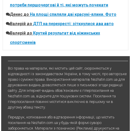
потреби першочергові й ті, які можуть почекати
Денис
до
На площі спиляли дві красуні-ялини. Фото
Валерій
до
ДТП на перехресті: зіткнулися два авто
Валерій
до
Крутий результат від ніжинських
спортсменів
Всі права на матеріали, які містить цей сайт, охороняються у
відповідності із законодавством України, в тому числі, про авторське
право і суміжні права. Використання матерiалiв Nezhatin.com.ua для
друкованих видань дозволяється лише з письмової згоди редакції
сайту. Для iнтернет-видань обов’язковим є гiперпосилання на
Nezhatin.com.ua, відкрите для пошукових систем. Посилання та
гіперпосилання повинні міститися виключно в першому чи в
другому абзаці тексту.
Передрук, копiювання або вiдтворення iнформацiї, що мiстить
посилання на Nezhatin.com.ua у будь-якiй формi суворо
забороняється. Матеріали з позначкою (Реклама) друкуються на