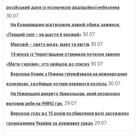
російський дрон із позначкою радіаційної небезпеки
30.07.
На Комарівщині відтворили давній обряд зажинок:
30.07.
«Перший сніп – на щастя й урожай»
30.07.
Маковій – свято меду, маку та квітів
14 жінок із Чернігівщини отримали почесне звання
30.07.
«Мати-героїня»: хто увійшов до списку
Вероніка Новик з Ніжина тріумфувала на міжнародних
30.07.
конкурсах, здобувши чотири перемоги поспіль
На Ніжинщині викрито браконьєра, який незаконно
29.07.
виловив риби на 99892 грн.
Вироком суду до 15 років позбавлення волі засуджено
29.07.
громадянина України за державну зраду