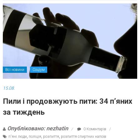
Всі новини
Соціум
15.08.
Пили і продовжують пити: 34 п’яних
за тиждень
Опубліковано: nezhatin
0 Коментарів
п'яні люди
,
поліція
,
розпиття
,
розпиття спиртних напоїв