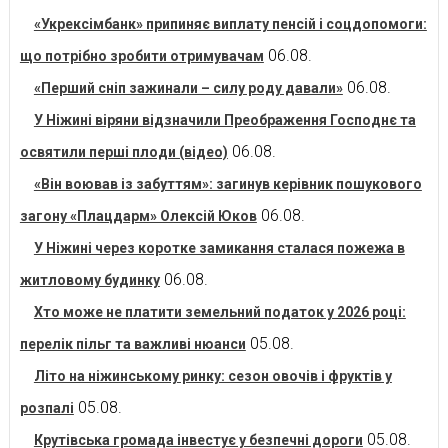
«Укрексімбанк» припиняє виплату пенсій і соцдопомоги:
06.08.
що потрібно зробити отримувачам
06.08.
«Перший сніп зажинали – силу роду давали»
У Ніжині віряни відзначили Преображення Господнє та
06.08.
освятили перші плоди (відео)
«Він воював із забуттям»: загинув керівник пошукового
06.08.
загону «Плацдарм» Олексій Юков
У Ніжині через коротке замикання сталася пожежа в
06.08.
житловому будинку
Хто може не платити земельний податок у 2026 році:
05.08.
перелік пільг та важливі нюанси
Літо на ніжинському ринку: сезон овочів і фруктів у
05.08.
розпалі
05.08.
Крутівська громада інвестує у безпечні дороги