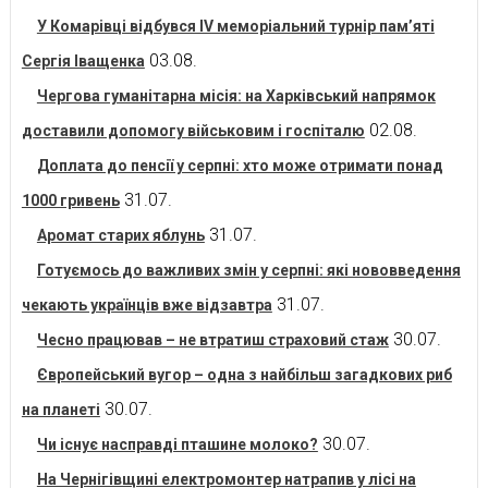
У Комарівці відбувся IV меморіальний турнір пам’яті
03.08.
Сергія Іващенка
Чергова гуманітарна місія: на Харківський напрямок
02.08.
доставили допомогу військовим і госпіталю
Доплата до пенсії у серпні: хто може отримати понад
31.07.
1000 гривень
31.07.
Аромат старих яблунь
Готуємось до важливих змін у серпні: які нововведення
31.07.
чекають українців вже відзавтра
30.07.
Чесно працював – не втратиш страховий стаж
Європейський вугор – одна з найбільш загадкових риб
30.07.
на планеті
30.07.
Чи існує насправді пташине молоко?
На Чернігівщині електромонтер натрапив у лісі на