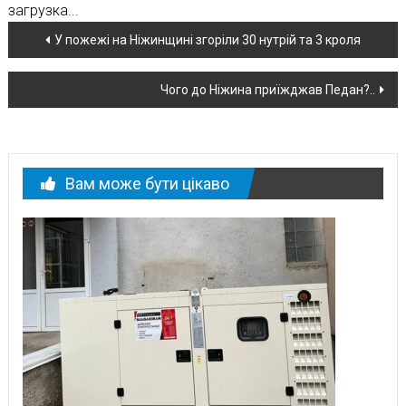
загрузка...
Навігація
У пожежі на Ніжинщині згоріли 30 нутрій та 3 кроля
по
Чого до Ніжина приїжджав Педан?..
новині
Вам може бути цікаво