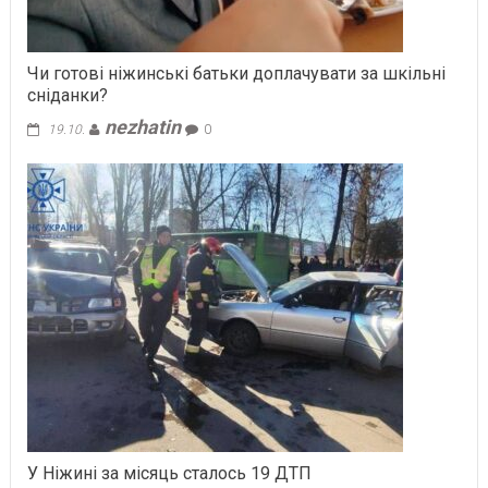
Чи готовi нiжинськi батьки доплачувати за шкiльнi
снiданки?
nezhatin
19.10.
0
У Ніжині за місяць сталось 19 ДТП