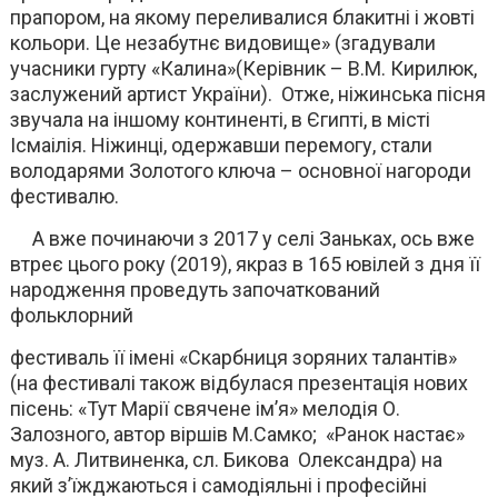
прапором, на якому переливалися блакитні і жовті
кольори. Це незабутнє видовище» (згадували
учасники гурту «Калина»(Керівник – В.М. Кирилюк,
заслужений артист України). Отже, ніжинська пісня
звучала на іншому континенті, в Єгипті, в місті
Ісмаілія. Ніжинці, одержавши перемогу, стали
володарями Золотого ключа – основної нагороди
фестивалю.
А вже починаючи з 2017 у селі Заньках, ось вже
втреє цього року (2019), якраз в 165 ювілей з дня її
народження проведуть започаткований
фольклорний
фестиваль її імені «Скарбниця зоряних талантів»
(на фестивалі також відбулася презентація нових
пісень: «Тут Марії свячене ім’я» мелодія О.
Залозного, автор віршів М.Самко; «Ранок настає»
муз. А. Литвиненка, сл. Бикова Олександра) на
який з’їжджаються і самодіяльні і професійні