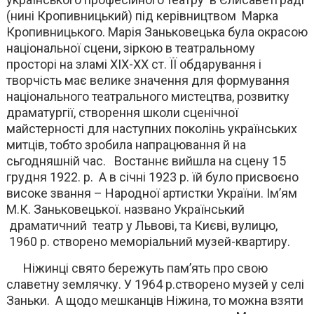
(нині Кропивницький) під керівництвом Марка
Кропивницького. Марія Заньковецька була окрасою
національної сцени, зіркою в театральному
просторі на зламі XIX-XX ст. ЇЇ обдарування і
творчість має велике значення для формування
національного театрального мистецтва, розвитку
драматургії, створення школи сценічної
майстерності для наступних поколінь українських
митців, тобто зробила напрацювання й на
сьгодняшній час. Востаннє вийшла на сцену 15
грудня 1922. р. А в січні 1923 р. їй було присвоєно
високе звання – Народної артистки України. Ім’ям
М.К. Заньковецької. названо Український
драматичний театр у Львові, та Києві, вулицю,
1960 р. створено меморіальний музей-квартиру.
Ніжинці свято бережуть пам’ять про свою
славетну землячку. У 1964 р.створено музей у селі
Заньки. А щодо мешканців Ніжина, то можна взяти