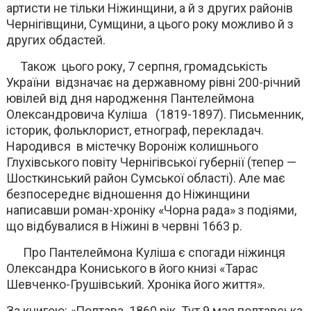
артисти не тільки Ніжинщини, а й з других районів
Чернігівщини, Сумщини, а цього року можливо й з
других обдастей.
Також цього року, 7 серпня, громадськість
України відзначає на державному рівні 200-річний
ювілей від дня народження Пантелеймона
Олександровича Куліша (1819-1897). Письменник,
історик, фольклорист, етнограф, перекладач.
Народився в містечку Вороніж колишнього
Глухівського повіту Чернігівської губернії (тепер —
Шосткинський район Сумської області). Але має
безпосереднє відношення до Ніжинщини
написавши роман-хроніку «Чорна рада» з подіями,
що відбувалися в Ніжині в червні 1663 р.
Про Пантелеймона Куліша є спогади ніжинця
Олександра Кониського в його книзі «Тарас
Шевченко-Грушівський. Хроніка його життя».
За книгою: «Полтава. 1860 рік. Тут 9 мая полтавська