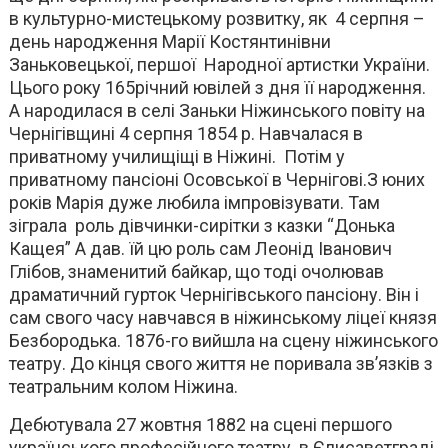
в культурно-мистецькому розвитку, як 4 серпня –
день народження Марії Костянтинівни
Заньковецької, першої Народної артистки України.
Цього року 165річний ювілей з дня її народження.
А народилася в селі Заньки Ніжинського повіту на
Чернігівщині 4 серпня 1854 р. Навчалася в
приватному училищіщі в Ніжині. Потім у
приватному пансіоні Осовської в Чернігові.З юних
років Марія дуже любила імпровізувати. Там
зіграла роль дівчинки-сирітки з казки “Донька
Кащея” А дав. їй цю роль сам Леонід Іванович
Глібов, знаменитий байкар, що тоді очолював
драматичний гурток Чернігівського пансіону. Він і
сам свого часу навчався в ніжинському ліцеї князя
Безбородька. 1876-го вийшла на сцену ніжинського
театру. До кінця свого життя не поривала зв’язків з
театральним колом Ніжина.
Дебютувала 27 жовтня 1882 на сцені першого
українського професійного театру в Єлисаветграді