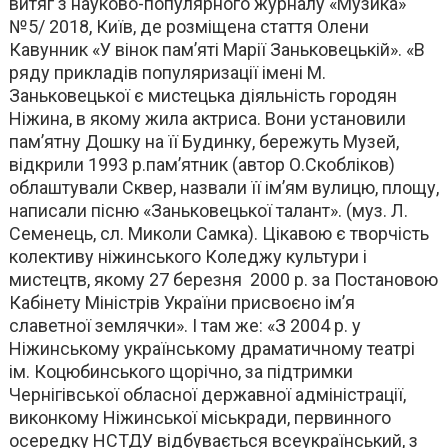
витяг з науково-популярного журналу «Музика»
№5/ 2018, Київ, де розміщена стаття Олени
Кавунник «У вінок пам’яті Марії Заньковецькій». «В
ряду прикладів популяризації імені М.
Заньковецької є мистецька діяльність городян
Ніжина, в якому жила актриса. Вони установили
пам’ятну Дошку на її Будинку, бережуть Музей,
відкрили 1993 р.пам’ятник (автор О.Скобліков)
облаштували Сквер, назвали її ім’ям вулицю, площу,
написали пісню «Заньковецької талант». (муз. Л.
Семенець, сл. Миколи Самка). Цікавою є творчість
колективу ніжинського Коледжу культури і
мистецтв, якому 27 березня 2000 р. за Постановою
Кабінету Міністрів України присвоєно ім’я
славетної землячки». І там же: «З 2004 р. у
Ніжинському українському драматичному театрі
ім. Коцюбинського щорічно, за підтримки
Чернігівської обласної державної адміністрації,
виконкому Ніжинської міськради, первинного
осередку НСТДУ відбувається всеукраїнський, з