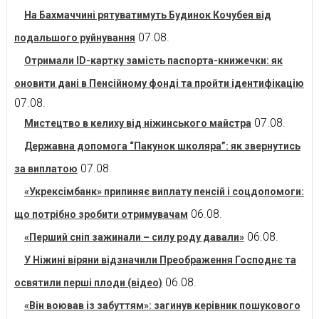
На Бахмаччині рятуватимуть Будинок Кочубея від
07.08.
подальшого руйнування
Отримали ID-картку замість паспорта-книжечки: як
оновити дані в Пенсійному фонді та пройти ідентифікацію
07.08.
07.08.
Мистецтво в келиху від ніжинського майстра
Державна допомога “Пакунок школяра”: як звернутись
07.08.
за виплатою
«Укрексімбанк» припиняє виплату пенсій і соцдопомоги:
06.08.
що потрібно зробити отримувачам
06.08.
«Перший сніп зажинали – силу роду давали»
У Ніжині віряни відзначили Преображення Господнє та
06.08.
освятили перші плоди (відео)
«Він воював із забуттям»: загинув керівник пошукового