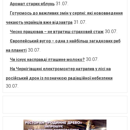
31.07.
Аромат старих яблунь
Готуємось до важливих змін у серпні: які нововведення
31.07.
чекають українців вже відзавтра
30.07.
Чесно працював – не втратиш страховий стаж
Європейський вугор – одна з найбільш загадкових риб
30.07.
на планеті
30.07.
Чи існує насправді пташине молоко?
На Чернігівщині електромонтер натрапив у лісі на
російський дрон із позначкою радіаційної небезпеки
30.07.