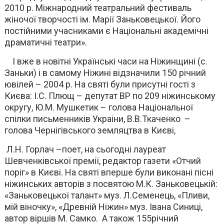
2010 р. Міжнародний театральний фестиваль
жіночої творчості ім. Марії Заньковецької. Його
постійними учасниками є Національні академічні
драматичні театри».
І вже в новітні Українські часи на Ніжинщині (с.
Заньки) і в самому Ніжині відзначили 150 річний
ювілей – 2004 р. На святі були присутні гості з
Києва: І.С. Плющ – депутат ВР по 209 ніжинському
округу, Ю.М. Мушкетик – голова Національної
спілки письменників Украіни, В.В.Ткаченко –
голова Чернігівського земляцтва в Києві,
Л.Н. Горлач –поет, на сьогодні лауреат
Шевченківської премії, редактор газети «Отчий
поріг» в Києві. На святі вперше були виконані пісні
ніжинських авторів з посвятою М.К. Заньковецькій:
«Заньковецької талант» муз. Л.Семенець, «Пливи,
мій віночку», «Древній Ніжин» муз. Івана Синиці,
автор віршів М. Самко. А також 155річний