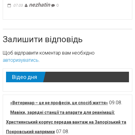
nezhatin
07.03.
0
Залишити відповідь
Щоб відправити коментар вам необхідно
авторизуватись
.
Відео дня
09.08.
«Ветеринар – це не професія, це спосіб життя»
Мавіки, зарядні станції та апарати для реанімації:
Християнський корпус передав вантаж на Запорізький та
07.08.
Покровський напрямки