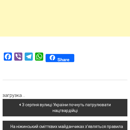
Facebook
Viber
Telegram
WhatsApp
Share
загрузка...
Навігація
З серпня вулиці України почнуть патрулювати
нацгвардійці
по
новині
На ніжинський сміттєвих майданчиках з’являться правила