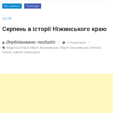
Всі новини
Культура
02.08.
Серпень в історії Ніжинського краю
Опубліковано: nezhatin
0 Коментарів
видатна акторка Марія Заньковецька
,
Марія Заньковецька
,
Микола
Самко
,
новини ніжинщини