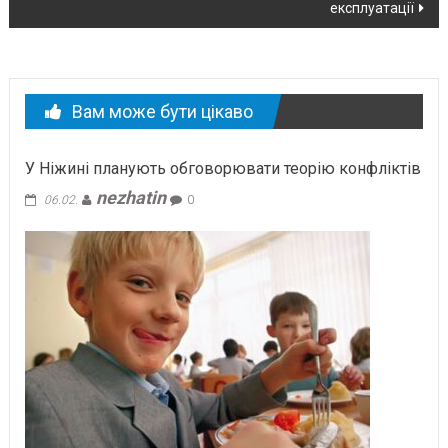
експлуатації
Вам може бути цікаво
У Ніжині планують обговорювати теорію конфліктів
nezhatin
06.02.
0