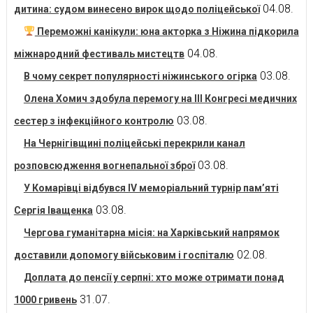
04.08.
дитина: судом винесено вирок щодо поліцейської
Переможні канікули: юна акторка з Ніжина підкорила
04.08.
міжнародний фестиваль мистецтв
03.08.
В чому секрет популярності ніжинського огірка
Олена Хомич здобула перемогу на ІІІ Конгресі медичних
03.08.
сестер з інфекційного контролю
На Чернігівщині поліцейські перекрили канал
03.08.
розповсюдження вогнепальної зброї
У Комарівці відбувся IV меморіальний турнір пам’яті
03.08.
Сергія Іващенка
Чергова гуманітарна місія: на Харківський напрямок
02.08.
доставили допомогу військовим і госпіталю
Доплата до пенсії у серпні: хто може отримати понад
31.07.
1000 гривень