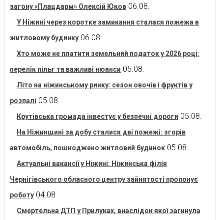
06.08.
загону «Плацдарм» Олексій Юков
У Ніжині через коротке замикання сталася пожежа в
06.08.
житловому будинку
Хто може не платити земельний податок у 2026 році:
05.08.
перелік пільг та важливі нюанси
Літо на ніжинському ринку: сезон овочів і фруктів у
05.08.
розпалі
05.08.
Крутівська громада інвестує у безпечні дороги
На Ніжинщині за добу сталися дві пожежі: згорів
05.08.
автомобіль, пошкоджено житловий будинок
Актуальні вакансії у Ніжині: Ніжинська філія
Чернігівського обласного центру зайнятості пропонує
04.08.
роботу
Смертельна ДТП у Прилуках, внаслідок якої загинула