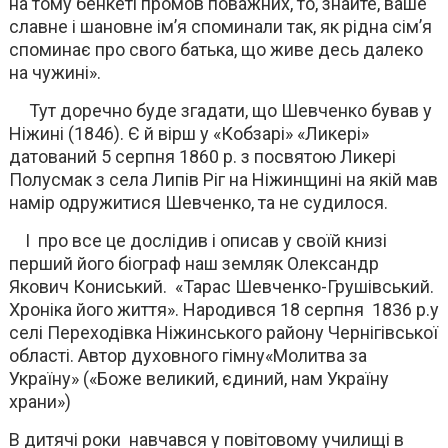
на тому бенкеті промов поважних, то, знайте, ваше
славне і шановне ім’я споминали так, як рідна сім’я
споминає про свого батька, що живе десь далеко
на чужині».
Тут доречно буде згадати, що Шевченко бував у
Ніжині (1846). Є й вірш у «Кобзарі» «Ликері»
датований 5 серпня 1860 р. з посвятою Ликері
Полусмак з села Липів Ріг на Ніжинщині на якій мав
намір одружитися Шевченко, та не судилося.
І про все це дослідив і описав у своїй книзі
перший його біограф наш земляк Олександр
Якович Кониський. «Тарас Шевченко-Грушівський.
Хроніка його життя». Народився 18 серпня 1836 р.у
селі Переходівка Ніжинського району Чернігівської
області. Автор духовного гімну«Молитва за
Україну» («Боже великий, єдиний, нам Україну
храни»)
В дитячі роки навчався у повітовому училищі в