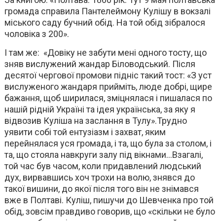
громада справила Пантелеймону Кулішу в вокзалі
міського саду бучний обід. На той обід зібралося
чоловіка з 200».
І там же: «Довіку не забути мені одного тосту, що
зняв вислужений жандар Біловодський. Після
десятої чергової промови підніс такий тост: «З уст
вислуженого жандаря прийміть, люде добрі, щире
бажання, щоб ширилася, зміцнялася і пишалася по
нашій рідній Україні та ідея українська, за яку я
відвозив Куліша на заслання в Тулу».Трудно
уявити собі той ентузіазм і захват, яким
перейнялася уся громада, і та, що була за столом, і
та, що стояла навкруги залу під вікнами…Взагалі,
той час був часом, коли придавлений людський
дух, вирвавшись хоч трохи на волю, знявся до
такої вишини, до якої після того він не знімався
вже в Полтаві. Куліш, пишучи до Шевченка про той
обід, зовсім правдиво говорив, що «скільки не було