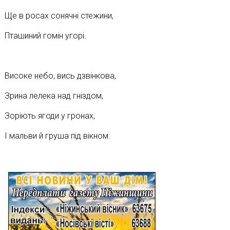
Ще в росах сонячні стежини,
Пташиний гомін угорі.
Високе небо, вись дзвінкова,
Зрина лелека над гніздом,
Зоріють ягоди у гронах,
І мальви й груша під вікном.