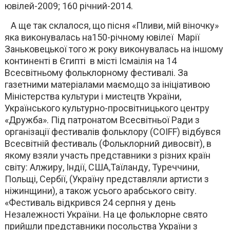
ювілей-2009; 160 річний-2014.
А ще так склалося, що пісня «Пливи, мій віночку»
яка виконувалась на150-річному ювілеї Марії
Заньковецької того ж року виконувалась на іншому
континенті в Єгипті в місті Ісмаілія на 14
Всесвітньому фольклорному фестивалі. За
газетними матеріалами маємо,що за ініціативою
Міністерства культури і мистецтв України,
Українського культурно-просвітницького центру
«Дружба». Під патронатом Всесвітньої Ради з
організації фестивалів фольклору (COIFF) відбувся
Всесвітній фестиваль (Фольклорний дивосвіт), в
якому взяли участь представники з різних країн
світу: Алжиру, Індії, США,Таїланду, Туреччини,
Польщі, Сербії, (Україну представляли артисти з
ніжинщини), а також усього арабського світу.
«Фестиваль відкрився 24 серпня у день
Незалежності України. На це фольклорне свято
прийшли представники посольства України з