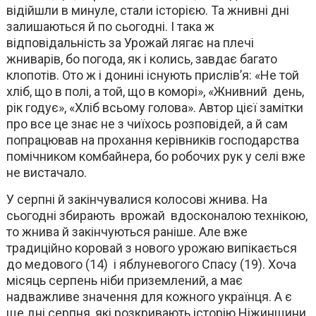
відійшли в минуле, стали історією. Та жнивні дні
залишаються й по сьогодні. І така ж
відповідальність за Урожай лягає на плечі
жниварів, бо погода, як і колись, завдає багато
клопотів. Ото ж і донині існують прислів’я: «Не той
хліб, що в полі, а той, що в коморі», «Жнивний день,
рік годує», «Хліб всьому голова». Автор цієї замітки
про все це знає не з чиїхось розповідей, а й сам
попрацював на прохання керівників господарства
помічником комбайнера, бо робочих рук у селі вже
не вистачало.
У серпні й закінчувалися колосові жнива. На
сьогодні збирають врожай вдосконалою технікою,
то жнива й закінчуються раніше. Але вже
традиційно коровай з нового урожаю випікається
до медового (14) і яблуневогого Спасу (19). Хоча
місяць серпень ніби приземлений, а має
надважливе значення для кожного українця. А є
ще дні серпня, які розкривають історію Ніжинщини