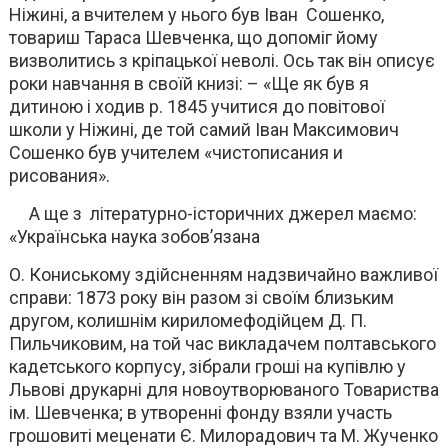
Ніжині, а вчителем у нього був Іван Сошенко,
товариш Тараса Шевченка, що допоміг йому
визволитись з кріпацької неволі. Ось так він описує
роки навчання в своїй книзі: – «Ще як був я
дитиною і ходив р. 1845 учитися до повітової
школи у Ніжині, де той самий Іван Максимович
Сошенко був учителем «чистописания и
рисования».
А ще з літературно-історичних джерел маємо:
«Українська наука зобов’язана
О. Кониському здійсненням надзвичайно важливої
справи: 1873 року він разом зі своїм близьким
другом, колишнім кириломефодійцем Д. П.
Пильчиковим, на той час викладачем полтавського
кадетського корпусу, зібрали гроші на купівлю у
Львові друкарні для новоутворюваного Товариства
ім. Шевченка; в утворенні фонду взяли участь
грошовиті меценати Є. Милорадович та М. Жученко