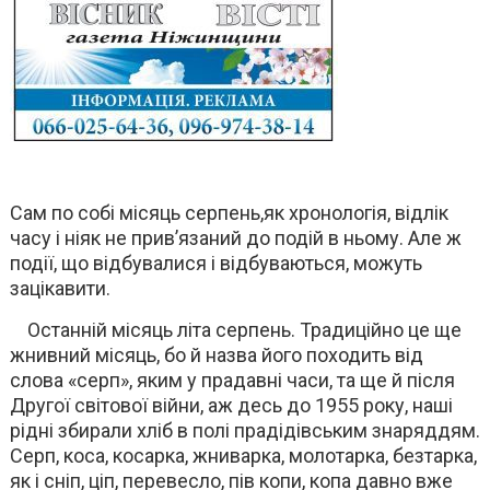
Сам по собі місяць серпень,як хронологія, відлік
часу і ніяк не прив’язаний до подій в ньому. Але ж
події, що відбувалися і відбуваються, можуть
зацікавити.
Останній місяць літа серпень. Традиційно це ще
жнивний місяць, бо й назва його походить від
слова «серп», яким у прадавні часи, та ще й після
Другої світової війни, аж десь до 1955 року, наші
рідні збирали хліб в полі прадідівським знаряддям.
Серп, коса, косарка, жниварка, молотарка, безтарка,
як і сніп, ціп, перевесло, пів копи, копа давно вже