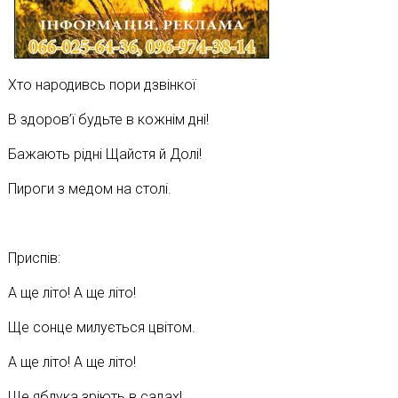
Хто народивсь пори дзвінкої
В здоров’ї будьте в кожнім дні!
Бажають рідні Щайстя й Долі!
Пироги з медом на столі.
Приспів:
А ще літо! А ще літо!
Ще сонце милується цвітом.
А ще літо! А ще літо!
Ще яблука зріють в садах!