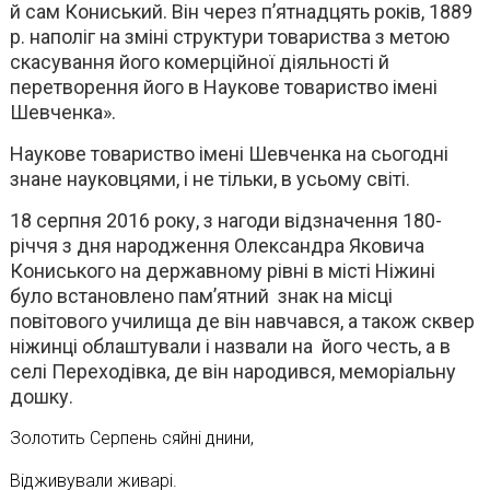
й сам Кониський. Він через п’ятнадцять років, 1889
р. наполіг на зміні структури товариства з метою
скасування його комерційної діяльності й
перетворення його в Наукове товариство імені
Шевченка».
Наукове товариство імені Шевченка на сьогодні
знане науковцями, і не тільки, в усьому світі.
18 серпня 2016 року, з нагоди відзначення 180-
річчя з дня народження Олександра Яковича
Кониського на державному рівні в місті Ніжині
було встановлено пам’ятний знак на місці
повітового училища де він навчався, а також сквер
ніжинці облаштували і назвали на його честь, а в
селі Переходівка, де він народився, меморіальну
дошку.
Золотить Серпень сяйні днини,
Відживували живарі.