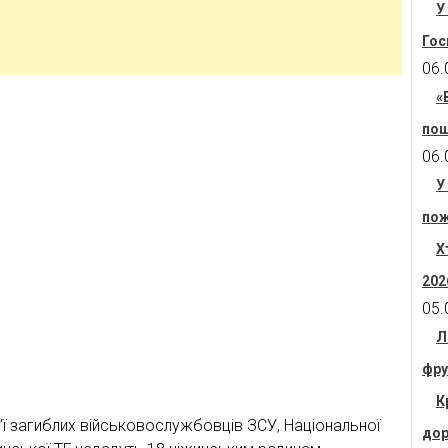
У
Гос
06.
«
пош
06.
У
пож
Х
202
05.
Л
фру
К
ї загиблих військовослужбовців ЗСУ, Національної
дор