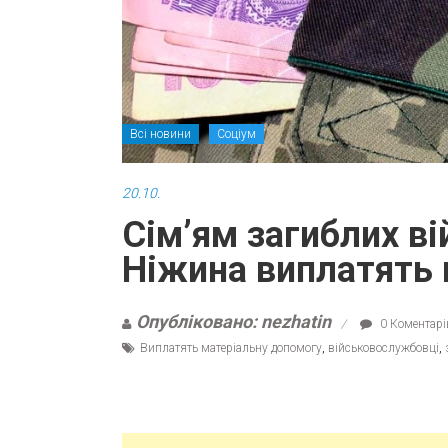
Всі новини
Соціум
20.10.
Сім’ям загиблих в
Ніжина виплатять 
Опубліковано: nezhatin
0 Коментарі
Виплатять матеріальну допомогу
,
військовослужбовці
,