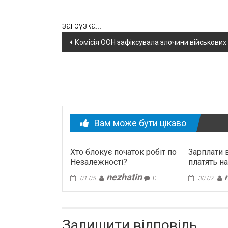
загрузка...
Навігація
Комісія ООН зафіксувала злочини військових 
по
новині
Вам може бути цікаво
Хто блокує початок робіт по
Зарплати в
Незалежності?
платять н
nezhatin
01.05.
0
30.07.
Залишити відповідь