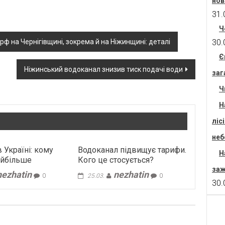
нов
31.
Ч
рф на Чернігівщині, зокрема й на Ніжинщині: деталі
30.
Є
Ніжинський водоканал знизив тиск подачі води
заг
Ч
Н
ліс
неб
 Україні: кому
Водоканал підвищує тарифи.
Н
айбільше
Кого це стосується?
заж
nezhatin
nezhatin
0
25.03.
0
30.