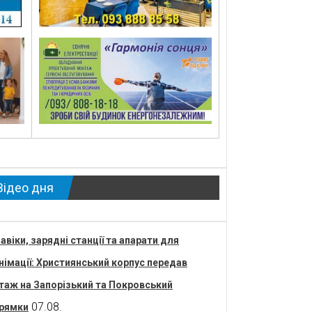
Відео дня
авіки, зарядні станції та апарати для
німації: Християнський корпус передав
таж на Запорізький та Покровський
07.08.
рямки