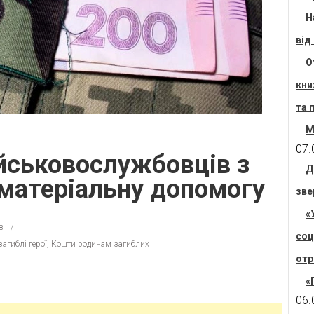
Н
від
О
кни
та 
М
07.
ійськовослужбовців з
Д
матеріальну допомогу
зве
«
в
соц
загиблі герої
,
Кошти родинам загиблих
отр
«
06.