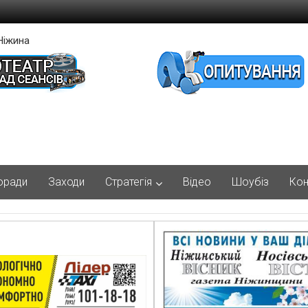
Ніжина
оради
Заходи
Стратегія
Відео
Шоубіз
Кон