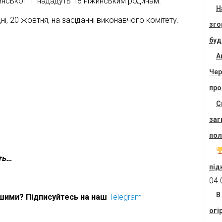
жинської ТГ нададуть 18 ніжинським родинам.
Н
і, 20 жовтня, на засіданні виконавчого комітету.
зго
буд
А
Чер
про
С
заг
пол
ть…
під
04.
В
ршими? Підписуйтесь на наш
Telegram
огі