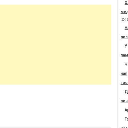
О
мед
03.
Н
роз
У
пам
Ч
нап
гос
Д
пон
А
Г