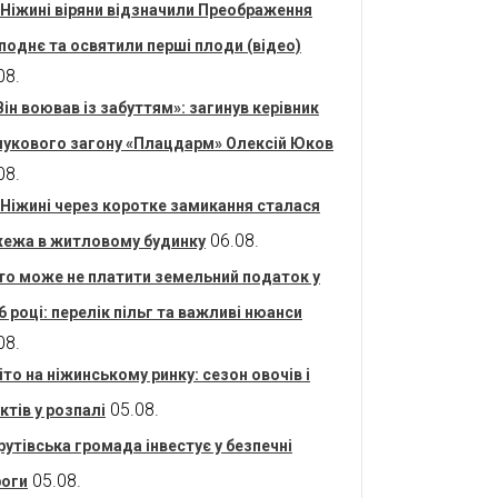
 Ніжині віряни відзначили Преображення
поднє та освятили перші плоди (відео)
08.
Він воював із забуттям»: загинув керівник
укового загону «Плацдарм» Олексій Юков
08.
 Ніжині через коротке замикання сталася
06.08.
ежа в житловому будинку
то може не платити земельний податок у
6 році: перелік пільг та важливі нюанси
08.
іто на ніжинському ринку: сезон овочів і
05.08.
ктів у розпалі
рутівська громада інвестує у безпечні
05.08.
оги