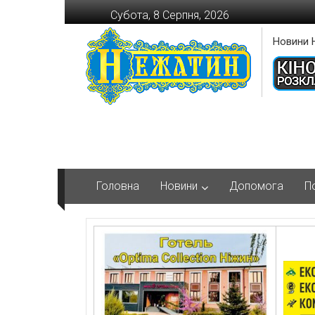
Перейти
Субота, 8 Серпня, 2026
до
вмісту
Новини 
Головна
Новини
Допомога
П