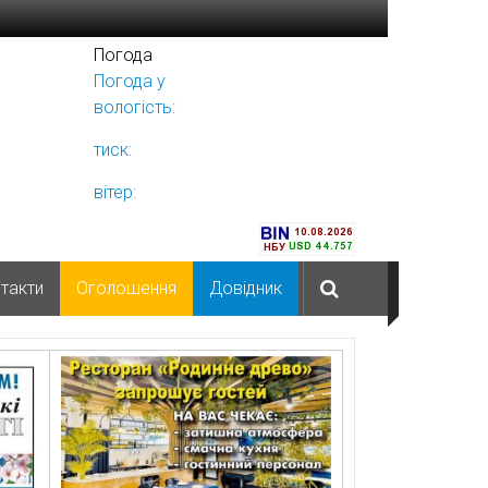
Погода
Погода у
Ніжині
вологість:
тиск:
вітер:
такти
Оголошення
Довідник