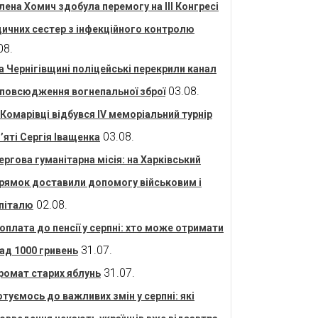
лена Хомич здобула перемогу на ІІІ Конгресі
ичних сестер з інфекційного контролю
08.
а Чернігівщині поліцейські перекрили канал
03.08.
повсюдження вогнепальної зброї
 Комарівці відбувся IV меморіальний турнір
03.08.
’яті Сергія Іващенка
ергова гуманітарна місія: на Харківський
рямок доставили допомогу військовим і
02.08.
піталю
оплата до пенсії у серпні: хто може отримати
31.07.
ад 1000 гривень
31.07.
ромат старих яблунь
отуємось до важливих змін у серпні: які