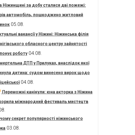
а Ніжинщині за добу сталися дві пожежі:
рів автомобіль, пошкоджено житловий
05.08.
инок
ктуальні вакансії у Ніжині: Ніжинська філія
нігівського обласного центру зайнятості
04.08.
понує роботу
мертельна ДТП у Прилуках, внаслідок якої
инула дитина: судом винесено вирок щодо
04.08.
іцейської
Переможні канікули: юна акторка з Ніжина
корила міжнародний фестиваль мистецтв
08.
 чому секрет популярності ніжинського
03.08.
рка