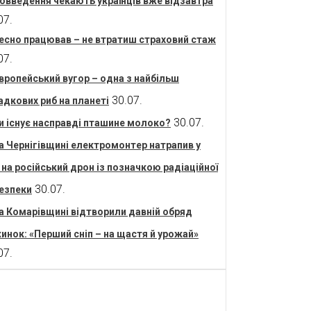
овведення чекають українців вже відзавтра
07.
есно працював – не втратиш страховий стаж
07.
вропейський вугор – одна з найбільш
30.07.
адкових риб на планеті
30.07.
и існує насправді пташине молоко?
а Чернігівщині електромонтер натрапив у
і на російський дрон із позначкою радіаційної
30.07.
езпеки
а Комарівщині відтворили давній обряд
инок: «Перший сніп – на щастя й урожай»
07.