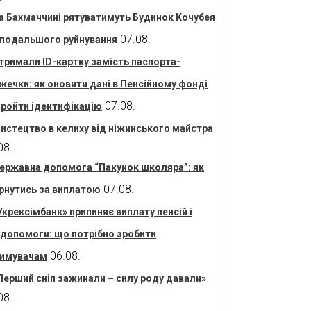
а Бахмаччині рятуватимуть Будинок Кочубея
07.08.
 подальшого руйнування
тримали ID-картку замість паспорта-
жечки: як оновити дані в Пенсійному фонді
07.08.
пройти ідентифікацію
истецтво в келиху від ніжинського майстра
08.
ержавна допомога “Пакунок школяра”: як
07.08.
рнутись за виплатою
Укрексімбанк» припиняє виплату пенсій і
допомоги: що потрібно зробити
06.08.
имувачам
Перший сніп зажинали – силу роду давали»
08.