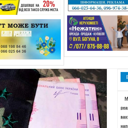
М
реа
ван
нап