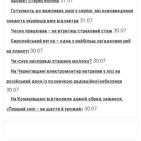
31.07.
Аромат старих яблунь
Готуємось до важливих змін у серпні: які нововведення
31.07.
чекають українців вже відзавтра
30.07.
Чесно працював – не втратиш страховий стаж
Європейський вугор – одна з найбільш загадкових риб
30.07.
на планеті
30.07.
Чи існує насправді пташине молоко?
На Чернігівщині електромонтер натрапив у лісі на
російський дрон із позначкою радіаційної небезпеки
30.07.
На Комарівщині відтворили давній обряд зажинок:
30.07.
«Перший сніп – на щастя й урожай»