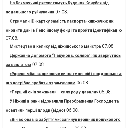
На Бахмаччині рятуватимуть Будинок Кочубея від
07.08.
подальшого руйнування
Отримали ID-картку замість паспорта-книжечки: як
оновити дані в Пенсійному фонді та пройти ідентифікацію
07.08.
07.08.
Мистецтво в келиху від ніжинського майстра
Державна допомога “Пакунок школяра”: як звернутись
07.08.
за виплатою
«Укрексімбанк» припиняє виплату пенсій і соцдопомоги:
06.08.
що потрібно зробити отримувачам
06.08.
«Перший сніп зажинали – силу роду давали»
У Ніжині віряни відзначили Преображення Господнє та
06.08.
освятили перші плоди (відео)
«Він воював із забуттям»: загинув керівник пошукового