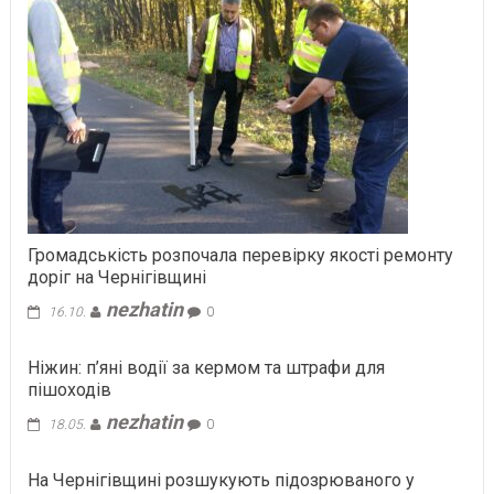
Громадськість розпочала перевірку якості ремонту
доріг на Чернігівщині
nezhatin
16.10.
0
Ніжин: п’яні водії за кермом та штрафи для
пішоходів
nezhatin
18.05.
0
На Чернігівщині розшукують підозрюваного у