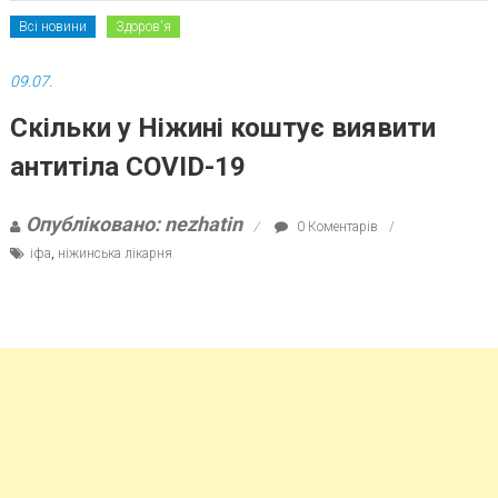
Всі новини
Здоров'я
09.07.
Скільки у Ніжині коштує виявити
антитіла COVID-19
Опубліковано: nezhatin
0 Коментарів
іфа
,
ніжинська лікарня