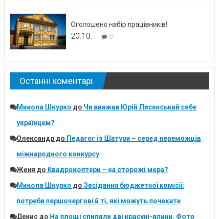
Оголошено набір працівників!
20.10.
0
Останні коментарі
Микола Шкурко
до
Чи вважав Юрій Лисянський себе
українцем?
Олександр
до
Педагог із Шатури – серед переможців
міжнародного конкурсу
Женя
до
Квадрокоптери – на сторожі мера?
Микола Шкурко
до
Засідання бюджетної комісії:
потреби першочергові й ті, які можуть почекати
Денис
до
На площі спиляли дві красуні-ялини. Фото