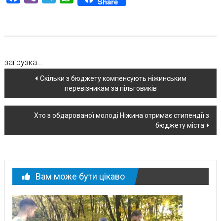
Share
загрузка...
Навігація
Скільки з бюджету компенсують ніжинським
перевізникам за пільговиків
по
новині
Хто з обдарованої молоді Ніжина отримає стипендії з
бюджету міста
Вам може бути цікаво