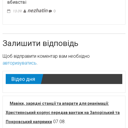
вбивстві
nezhatin
13.09.
0
Залишити відповідь
Щоб відправити коментар вам необхідно
авторизуватись
.
Відео дня
Мавіки, зарядні станції та апарати для реанімації:
Християнський корпус передав вантаж на Запорізький та
07.08.
Покровський напрямки