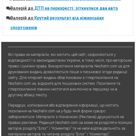
Валерій
до
ДТП на перехресті: зіткнулися два авто
Валерій
до
Крутий результат від ніжинських
спортсменів
Всі права на матеріали, які містить цей сайт, охороняються у
відповідності із законодавством України, в тому числі, про авторське
право і суміжні права. Використання матерiалiв Nezhatin.com.ua для
друкованих видань дозволяється лише з письмової згоди редакції
сайту. Для iнтернет-видань обов’язковим є гiперпосилання на
Nezhatin.com.ua, відкрите для пошукових систем. Посилання та
гіперпосилання повинні міститися виключно в першому чи в
другому абзаці тексту.
Передрук, копiювання або вiдтворення iнформацiї, що мiстить
посилання на Nezhatin.com.ua у будь-якiй формi суворо
забороняється. Матеріали з позначкою (Реклама) друкуються на
правах реклами. Редакція Nezhatin.com.ua може не розділяти позицію
авторів розділу “Блог” і “Коментарі” та не несе відповідальність за
матеріали авторів та читачів розділу “Блог” і “Коментарі”.