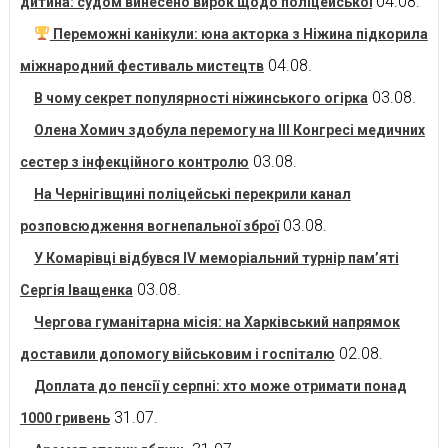
04.08.
дитина: судом винесено вирок щодо поліцейської
Переможні канікули: юна акторка з Ніжина підкорила
04.08.
міжнародний фестиваль мистецтв
03.08.
В чому секрет популярності ніжинського огірка
Олена Хомич здобула перемогу на ІІІ Конгресі медичних
03.08.
сестер з інфекційного контролю
На Чернігівщині поліцейські перекрили канал
03.08.
розповсюдження вогнепальної зброї
У Комарівці відбувся IV меморіальний турнір пам’яті
03.08.
Сергія Іващенка
Чергова гуманітарна місія: на Харківський напрямок
02.08.
доставили допомогу військовим і госпіталю
Доплата до пенсії у серпні: хто може отримати понад
31.07.
1000 гривень