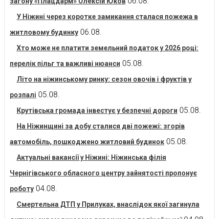
06.08.
загону «Плацдарм» Олексій Юков
У Ніжині через коротке замикання сталася пожежа в
06.08.
житловому будинку
Хто може не платити земельний податок у 2026 році:
05.08.
перелік пільг та важливі нюанси
Літо на ніжинському ринку: сезон овочів і фруктів у
05.08.
розпалі
05.08.
Крутівська громада інвестує у безпечні дороги
На Ніжинщині за добу сталися дві пожежі: згорів
05.08.
автомобіль, пошкоджено житловий будинок
Актуальні вакансії у Ніжині: Ніжинська філія
Чернігівського обласного центру зайнятості пропонує
04.08.
роботу
Смертельна ДТП у Прилуках, внаслідок якої загинула