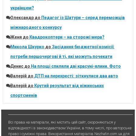
українцем?
Олександр
до
Педагог із Шатури – серед переможців
міжнародного конкурсу
Женя
до
Квадрокоптери – на сторожі мера?
Микола Шкурко
до
Засідання бюджетної комісії:
потреби першочергові й ті, які можуть почекати
Денис
до
На площі спиляли дві красуні-ялини. Фото
Валерій
до
ДТП на перехресті: зіткнулися два авто
Валерій
до
Крутий результат від ніжинських
спортсменів
Всі права на матеріали, які містить цей сайт, охороняються у
відповідності із законодавством України, в тому числі, про авторське
право і суміжні права. Використання матерiалiв Nezhatin.com.ua для