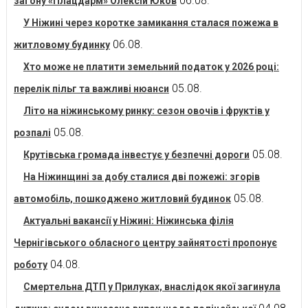
06.08.
загону «Плацдарм» Олексій Юков
У Ніжині через коротке замикання сталася пожежа в
06.08.
житловому будинку
Хто може не платити земельний податок у 2026 році:
05.08.
перелік пільг та важливі нюанси
Літо на ніжинському ринку: сезон овочів і фруктів у
05.08.
розпалі
05.08.
Крутівська громада інвестує у безпечні дороги
На Ніжинщині за добу сталися дві пожежі: згорів
05.08.
автомобіль, пошкоджено житловий будинок
Актуальні вакансії у Ніжині: Ніжинська філія
Чернігівського обласного центру зайнятості пропонує
04.08.
роботу
Смертельна ДТП у Прилуках, внаслідок якої загинула