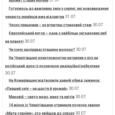
31.07.
Аромат старих яблунь
Готуємось до важливих змін у серпні: які нововведення
31.07.
чекають українців вже відзавтра
30.07.
Чесно працював – не втратиш страховий стаж
Європейський вугор – одна з найбільш загадкових риб
30.07.
на планеті
30.07.
Чи існує насправді пташине молоко?
На Чернігівщині електромонтер натрапив у лісі на
російський дрон із позначкою радіаційної небезпеки
30.07.
На Комарівщині відтворили давній обряд зажинок:
30.07.
«Перший сніп – на щастя й урожай»
30.07.
Маковій – свято меду, маку та квітів
14 жінок із Чернігівщини отримали почесне звання
30.07.
«Мати-героїня»: хто увійшов до списку