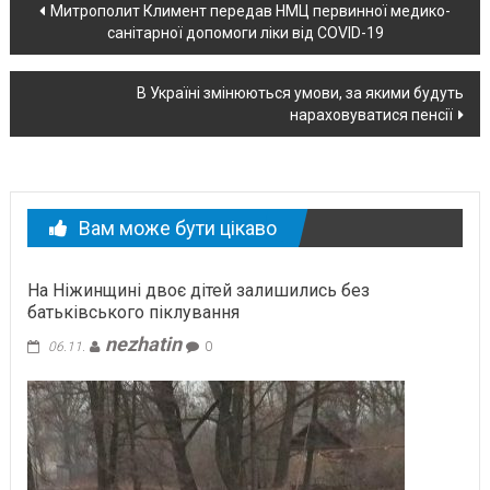
Навігація
Митрополит Климент передав НМЦ первинної медико-
санітарної допомоги ліки від COVID-19
по
новині
В Україні змінюються умови, за якими будуть
нараховуватися пенсії
Вам може бути цікаво
На Ніжинщині двоє дітей залишились без
батьківського піклування
nezhatin
06.11.
0