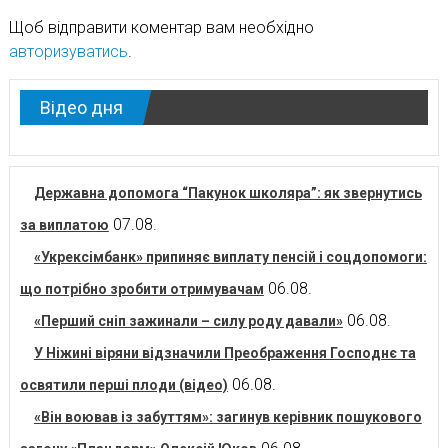
Щоб відправити коментар вам необхідно
авторизуватись
.
Відео дня
Державна допомога “Пакунок школяра”: як звернутись
07.08.
за виплатою
«Укрексімбанк» припиняє виплату пенсій і соцдопомоги:
06.08.
що потрібно зробити отримувачам
06.08.
«Перший сніп зажинали – силу роду давали»
У Ніжині віряни відзначили Преображення Господнє та
06.08.
освятили перші плоди (відео)
«Він воював із забуттям»: загинув керівник пошукового