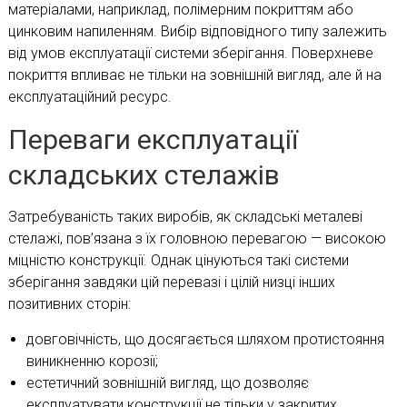
матеріалами, наприклад, полімерним покриттям або
цинковим напиленням. Вибір відповідного типу залежить
від умов експлуатації системи зберігання. Поверхневе
покриття впливає не тільки на зовнішній вигляд, але й на
експлуатаційний ресурс.
Переваги експлуатації
складських стелажів
Затребуваність таких виробів, як складські металеві
стелажі, пов’язана з їх головною перевагою — високою
міцністю конструкції. Однак цінуються такі системи
зберігання завдяки цій перевазі і цілій низці інших
позитивних сторін:
довговічність, що досягається шляхом протистояння
виникненню корозії;
естетичний зовнішній вигляд, що дозволяє
експлуатувати конструкції не тільки у закритих