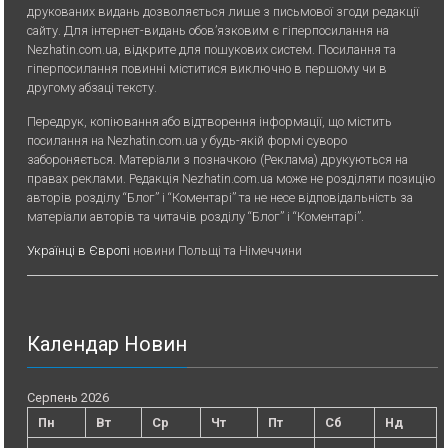
друкованих видань дозволяється лише з письмової згоди редакції
сайту. Для iнтернет-видань обов’язковим є гiперпосилання на
Nezhatin.com.ua, відкрите для пошукових систем. Посилання та
гіперпосилання повинні міститися виключно в першому чи в
другому абзаці тексту.
Передрук, копiювання або вiдтворення iнформацiї, що мiстить
посилання на Nezhatin.com.ua у будь-якiй формi суворо
забороняється. Матеріали з позначкою (Реклама) друкуються на
правах реклами. Редакція Nezhatin.com.ua може не розділяти позицію
авторів розділу “Блог” і “Коментарі” та не несе відповідальність за
матеріали авторів та читачів розділу “Блог” і “Коментарі”.
Українці в Європі
новини Польщі та Німеччини
Календар Новин
Серпень 2026
Пн
Вт
Ср
Чт
Пт
Сб
Нд