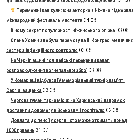
04.08.
дитина: судом винесено вирок щодо поліцейської
Переможні канікули: юна акторка з Ніжина підкорила
04.08.
міжнародний фестиваль мистецтв
03.08.
В чому секрет популярності ніжинського огірка
Олена Хомич здобула перемогу на ІІІ Конгресі медичних
03.08.
сестер з інфекційного контролю
На Чернігівщині поліцейські перекрили канал
03.08.
розповсюдження вогнепальної зброї
У Комарівці відбувся IV меморіальний турнір пам’яті
03.08.
Сергія Іващенка
Чергова гуманітарна місія: на Харківський напрямок
02.08.
доставили допомогу військовим і госпіталю
Доплата до пенсії у серпні: хто може отримати понад
31.07.
1000 гривень