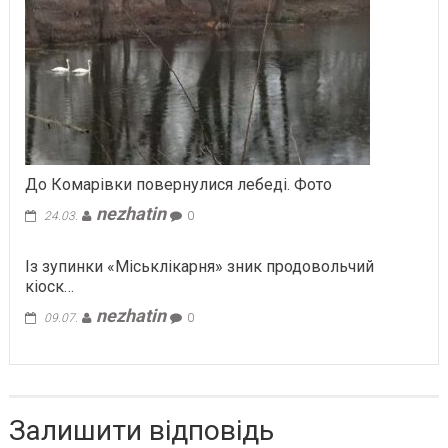
До Комарівки повернулися лебеді. Фото
nezhatin
24.03.
0
Із зупинки «Міськлікарня» зник продовольчий
кіоск…
nezhatin
09.07.
0
Залишити відповідь