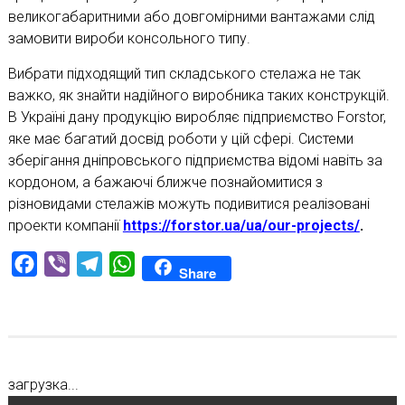
великогабаритними або довгомірними вантажами слід
замовити вироби консольного типу.
Вибрати підходящий тип складського стелажа не так
важко, як знайти надійного виробника таких конструкцій.
В Україні дану продукцію виробляє підприємство Forstor,
яке має багатий досвід роботи у цій сфері. Системи
зберігання дніпровського підприємства відомі навіть за
кордоном, а бажаючі ближче познайомитися з
різновидами стелажів можуть подивитися реалізовані
проекти компанії
https://forstor.ua/ua/our-projects/
.
Facebook
Viber
Telegram
WhatsApp
Share
загрузка...