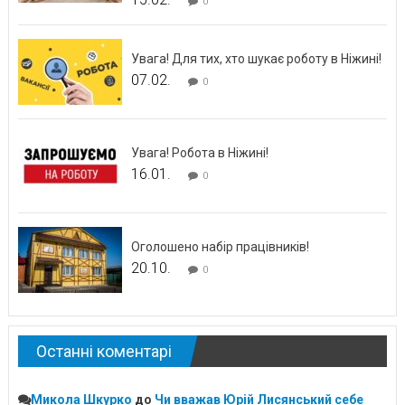
0
Увага! Для тих, хто шукає роботу в Ніжині!
07.02.
0
Увага! Робота в Ніжині!
16.01.
0
Оголошено набір працівників!
20.10.
0
Останні коментарі
Микола Шкурко
до
Чи вважав Юрій Лисянський себе