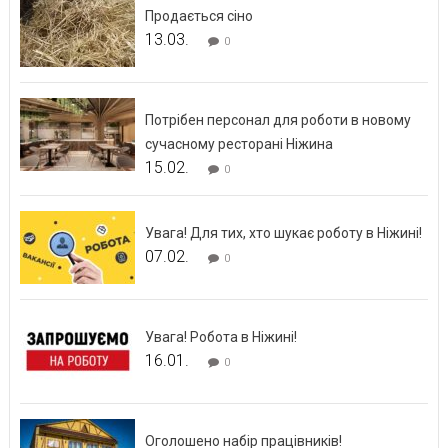
Продається сіно
13.03.
0
Потрібен персонал для роботи в новому
сучасному ресторані Ніжина
15.02.
0
Увага! Для тих, хто шукає роботу в Ніжині!
07.02.
0
Увага! Робота в Ніжині!
16.01.
0
Оголошено набір працівників!