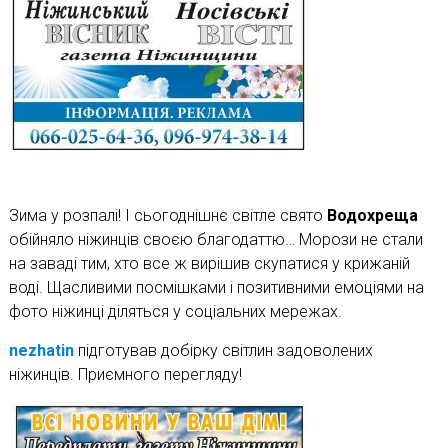
Зима у розпалі! І сьогоднішнє світле свято
Водохреща
обійняло ніжинців своєю благодаттю… Морози не стали
на заваді тим, хто все ж вирішив скупатися у крижаній
воді. Щасливими посмішками і позитивними емоціями на
фото ніжинці діляться у соціальних мережах.
nezhatin
підготував добірку світлин задоволених
ніжинців. Приємного перегляду!