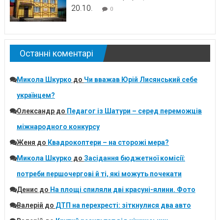
20.10.
0
Останні коментарі
Микола Шкурко
до
Чи вважав Юрій Лисянський себе
українцем?
Олександр
до
Педагог із Шатури – серед переможців
міжнародного конкурсу
Женя
до
Квадрокоптери – на сторожі мера?
Микола Шкурко
до
Засідання бюджетної комісії:
потреби першочергові й ті, які можуть почекати
Денис
до
На площі спиляли дві красуні-ялини. Фото
Валерій
до
ДТП на перехресті: зіткнулися два авто