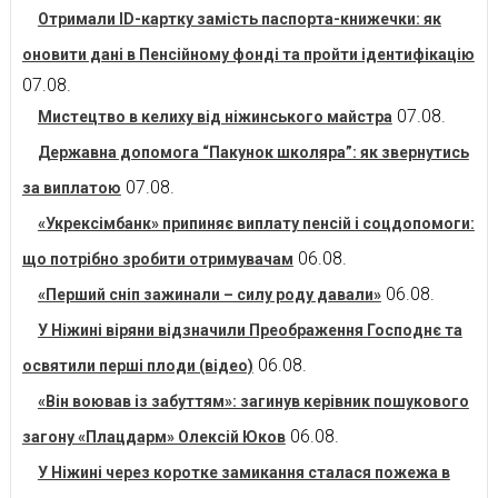
Отримали ID-картку замість паспорта-книжечки: як
оновити дані в Пенсійному фонді та пройти ідентифікацію
07.08.
07.08.
Мистецтво в келиху від ніжинського майстра
Державна допомога “Пакунок школяра”: як звернутись
07.08.
за виплатою
«Укрексімбанк» припиняє виплату пенсій і соцдопомоги:
06.08.
що потрібно зробити отримувачам
06.08.
«Перший сніп зажинали – силу роду давали»
У Ніжині віряни відзначили Преображення Господнє та
06.08.
освятили перші плоди (відео)
«Він воював із забуттям»: загинув керівник пошукового
06.08.
загону «Плацдарм» Олексій Юков
У Ніжині через коротке замикання сталася пожежа в