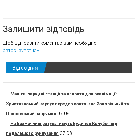
Залишити відповідь
Щоб відправити коментар вам необхідно
авторизуватись
.
Відео дня
Мавіки, зарядні станції та апарати для реанімації:
Християнський корпус передав вантаж на Запорізький та
07.08.
Покровський напрямки
На Бахмаччині рятуватимуть Будинок Кочубея від
07.08.
подальшого руйнування