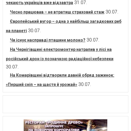
31.07.
чекають українців вже відзавтра
30.07.
Чесно працював – не втратиш страховий стаж
Європейський вугор – одна з найбільш загадкових риб
30.07.
на планеті
30.07.
Чи існує насправді пташине молоко?
На Чернігівщині електромонтер натрапив у лісі на
російський дрон із позначкою радіаційної небезпеки
30.07.
На Комарівщині відтворили давній обряд зажинок:
30.07.
«Перший сніп – на щастя й урожай»