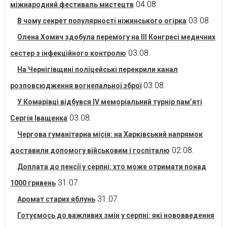
04.08.
міжнародний фестиваль мистецтв
03.08.
В чому секрет популярності ніжинського огірка
Олена Хомич здобула перемогу на ІІІ Конгресі медичних
03.08.
сестер з інфекційного контролю
На Чернігівщині поліцейські перекрили канал
03.08.
розповсюдження вогнепальної зброї
У Комарівці відбувся IV меморіальний турнір пам’яті
03.08.
Сергія Іващенка
Чергова гуманітарна місія: на Харківський напрямок
02.08.
доставили допомогу військовим і госпіталю
Доплата до пенсії у серпні: хто може отримати понад
31.07.
1000 гривень
31.07.
Аромат старих яблунь
Готуємось до важливих змін у серпні: які нововведення