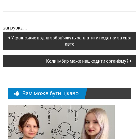
загрузка...
Навігація
Українських водіїв зобов’яжуть заплатити податки за свої
авто
по
новині
Коли імбир може нашкодити організму?
Вам може бути цікаво