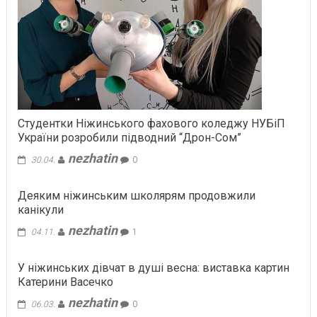
Студентки Ніжинського фахового коледжу НУБіП
України розробили підводний “Дрон-Сом”
nezhatin
30.04.
0
Деяким ніжинським школярям продовжили
канікули
nezhatin
04.11.
1
У ніжинських дівчат в душі весна: виставка картин
Катерини Васечко
nezhatin
06.03.
0