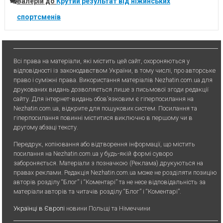
Валерій
до
Крутий результат від ніжинських
спортсменів
Всі права на матеріали, які містить цей сайт, охороняються у
відповідності із законодавством України, в тому числі, про авторське
право і суміжні права. Використання матерiалiв Nezhatin.com.ua для
друкованих видань дозволяється лише з письмової згоди редакції
сайту. Для iнтернет-видань обов’язковим є гiперпосилання на
Nezhatin.com.ua, відкрите для пошукових систем. Посилання та
гіперпосилання повинні міститися виключно в першому чи в
другому абзаці тексту.
Передрук, копiювання або вiдтворення iнформацiї, що мiстить
посилання на Nezhatin.com.ua у будь-якiй формi суворо
забороняється. Матеріали з позначкою (Реклама) друкуються на
правах реклами. Редакція Nezhatin.com.ua може не розділяти позицію
авторів розділу “Блог” і “Коментарі” та не несе відповідальність за
матеріали авторів та читачів розділу “Блог” і “Коментарі”.
Українці в Європі
новини Польщі та Німеччини