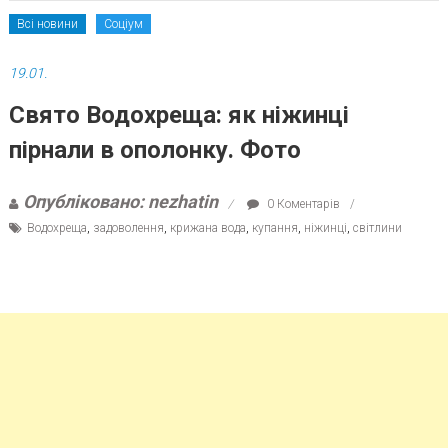
Всі новини
Соціум
19.01.
Свято Водохреща: як ніжинці
пірнали в ополонку. Фото
Опубліковано: nezhatin
0 Коментарів
Водохреща
,
задоволення
,
крижана вода
,
купання
,
ніжинці
,
світлини