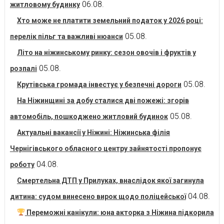
06.08.
житловому будинку
Хто може не платити земельний податок у 2026 році:
05.08.
перелік пільг та важливі нюанси
Літо на ніжинському ринку: сезон овочів і фруктів у
05.08.
розпалі
05.08.
Крутівська громада інвестує у безпечні дороги
На Ніжинщині за добу сталися дві пожежі: згорів
05.08.
автомобіль, пошкоджено житловий будинок
Актуальні вакансії у Ніжині: Ніжинська філія
Чернігівського обласного центру зайнятості пропонує
04.08.
роботу
Смертельна ДТП у Прилуках, внаслідок якої загинула
04.08.
дитина: судом винесено вирок щодо поліцейської
Переможні канікули: юна акторка з Ніжина підкорила