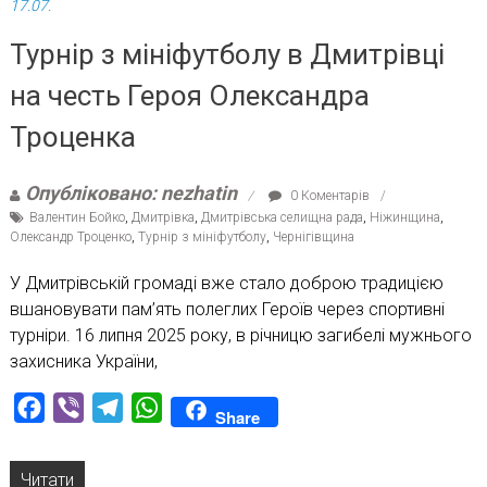
17.07.
Турнір з мініфутболу в Дмитрівці
на честь Героя Олександра
Троценка
Опубліковано: nezhatin
0 Коментарів
Валентин Бойко
,
Дмитрівка
,
Дмитрівська селищна рада
,
Ніжинщина
,
Олександр Троценко
,
Турнір з мініфутболу
,
Чернігівщина
У Дмитрівській громаді вже стало доброю традицією
вшановувати пам’ять полеглих Героїв через спортивні
турніри. 16 липня 2025 року, в річницю загибелі мужнього
захисника України,
Facebook
Viber
Telegram
WhatsApp
Share
Читати