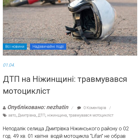
Всі новини
Надзвичайні події
01.04.
ДТП на Ніжинщині: травмувався
мотоцикліст
Опубліковано: nezhatin
0 Коментарів
авто
,
Дмитрівка
,
ДТП
,
ніжинщина
,
травмувався мотоцикліст
Неподалік селища Дмитрівка Ніжинського району о 02
год. 49 хв. 01 квітня водій мотоцикла “Lifan” не обрав