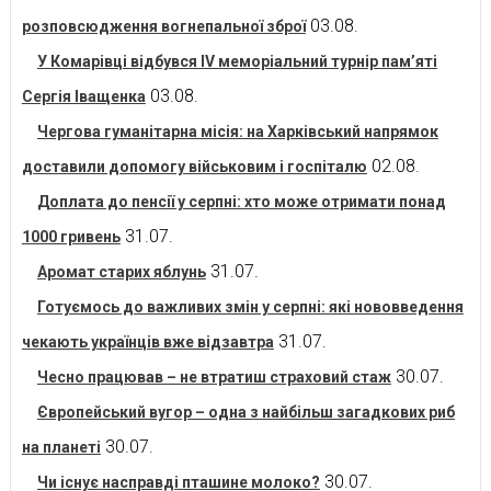
03.08.
розповсюдження вогнепальної зброї
У Комарівці відбувся IV меморіальний турнір пам’яті
03.08.
Сергія Іващенка
Чергова гуманітарна місія: на Харківський напрямок
02.08.
доставили допомогу військовим і госпіталю
Доплата до пенсії у серпні: хто може отримати понад
31.07.
1000 гривень
31.07.
Аромат старих яблунь
Готуємось до важливих змін у серпні: які нововведення
31.07.
чекають українців вже відзавтра
30.07.
Чесно працював – не втратиш страховий стаж
Європейський вугор – одна з найбільш загадкових риб
30.07.
на планеті
30.07.
Чи існує насправді пташине молоко?