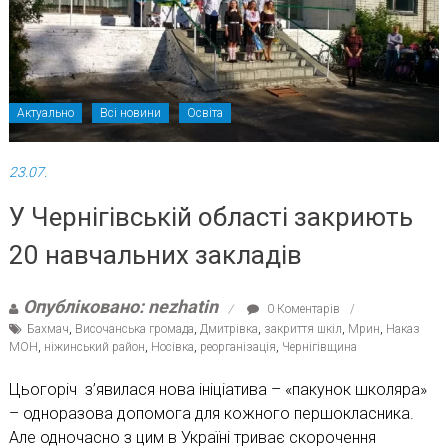
Актуально
Всі новини
Освіта
23.07.
У Чернігівській області закриють
20 навчальних закладів
Опубліковано: nezhatin
0 Коментарів
Бахмач
,
Височанська громада
,
Дмитрівка
,
закриття шкіл
,
Мрин
,
Наказ
МОН
,
ніжинський район
,
Носівка
,
реорганізація
,
Чернігівщина
Цьогоріч з’явилася нова ініціатива – «пакунок школяра»
– одноразова допомога для кожного першокласника.
Але одночасно з цим в Україні триває скорочення