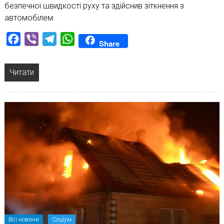
безпечної швидкості руху та здійснив зіткнення з
автомобілем
Facebook
Viber
Telegram
WhatsApp
Share
Читати
Всі новини
Соціум