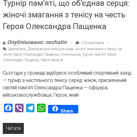
Турнір пам’яті, що об’єднав серця:
жіночі змагання з тенісу на честь
Героя Олександра Пащенка
Опубліковано: nezhatin
0 Коментарів
Дмитрівка
,
Дмитрівська селищна рада
,
жіночі змагання з тенісу на
честь Героя Олександра Пащенка
,
Ніжинщина
,
турнір пам'яті героя
Олександра Пащенка
,
Чернігівщина
Сьогодні у громаді відбувся особливий спортивний захід
— турнір з настільного тенісу серед жінок, присвячений
світлій пам’яті Олександра Пащенка — офіцера,
військовослужбовця, Героя, який
Facebook
Viber
Telegram
WhatsApp
Share
Читати