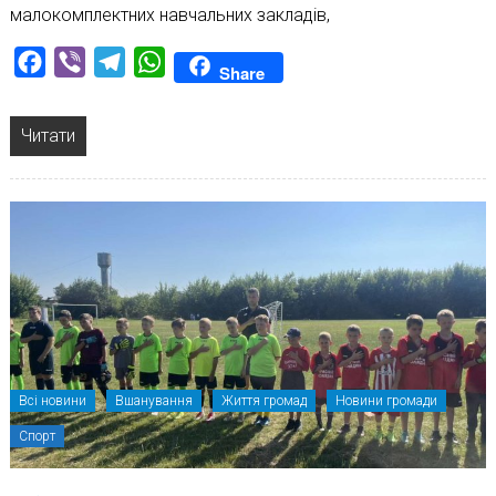
малокомплектних навчальних закладів,
Facebook
Viber
Telegram
WhatsApp
Share
Читати
Всі новини
Вшанування
Життя громад
Новини громади
Спорт