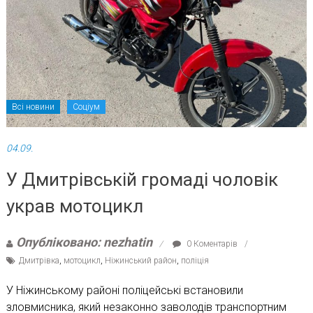
Всі новини
Соціум
04.09.
У Дмитрівській громаді чоловік
украв мотоцикл
Опубліковано: nezhatin
0 Коментарів
Дмитрівка
,
мотоцикл
,
Ніжинський район
,
поліція
У Ніжинському районі поліцейські встановили
зловмисника, який незаконно заволодів транспортним