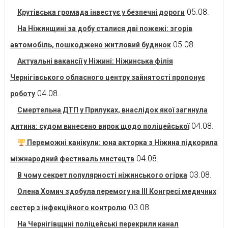
05.08.
Крутівська громада інвестує у безпечні дороги
На Ніжинщині за добу сталися дві пожежі: згорів
05.08.
автомобіль, пошкоджено житловий будинок
Актуальні вакансії у Ніжині: Ніжинська філія
Чернігівського обласного центру зайнятості пропонує
04.08.
роботу
Смертельна ДТП у Прилуках, внаслідок якої загинула
04.08.
дитина: судом винесено вирок щодо поліцейської
Переможні канікули: юна акторка з Ніжина підкорила
04.08.
міжнародний фестиваль мистецтв
03.08.
В чому секрет популярності ніжинського огірка
Олена Хомич здобула перемогу на ІІІ Конгресі медичних
03.08.
сестер з інфекційного контролю
На Чернігівщині поліцейські перекрили канал