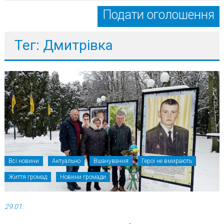
Подати оголошення
Тег: Дмитрівка
Всі новини
Актуально
Вшанування
Герої не вмирають
Життя громад
Новини громади
29.01.