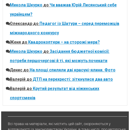
Микола Шкурко
до
Чи вважав Юрій Лисянський себе
українцем?
Олександр
до
Педагог із Шатури – серед переможців
міжнародного конкурсу
Женя
до
Квадрокоптери – на сторожі мера?
Микола Шкурко
до
Засідання бюджетної комісії:
потреби першочергові й ті, які можуть почекати
Денис
до
На площі спиляли дві красуні-ялини. Фото
Валерій
до
ДТП на перехресті: зіткнулися два авто
Валерій
до
Крутий результат від ніжинських
спортсменів
Всі права на матеріали, які містить цей сайт, охороняються у
відповідності із законодавством України, в тому числі, про авторське