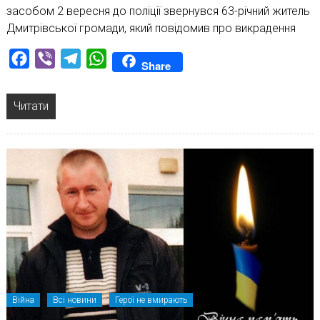
засобом 2 вересня до поліції звернувся 63-річний житель
Дмитрівської громади, який повідомив про викрадення
Facebook
Viber
Telegram
WhatsApp
Share
Читати
Війна
Всі новини
Герої не вмирають