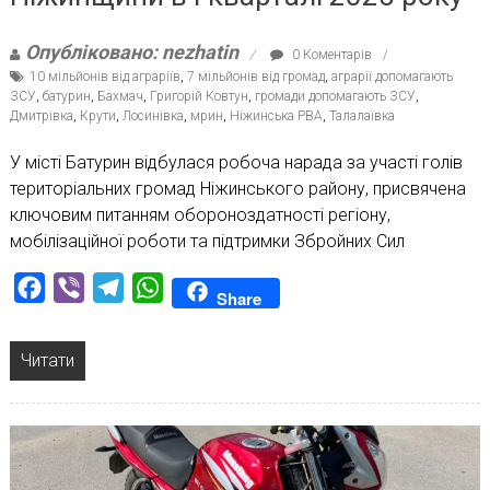
Опубліковано: nezhatin
0 Коментарів
10 мільйонів від аграріїв
,
7 мільйонів від громад
,
аграрії допомагають
ЗСУ
,
батурин
,
Бахмач
,
Григорій Ковтун
,
громади допомагають ЗСУ
,
Дмитрівка
,
Крути
,
Лосинівка
,
мрин
,
Ніжинська РВА
,
Талалаївка
У місті Батурин відбулася робоча нарада за участі голів
територіальних громад Ніжинського району, присвячена
ключовим питанням обороноздатності регіону,
мобілізаційної роботи та підтримки Збройних Сил
Facebook
Viber
Telegram
WhatsApp
Share
Читати