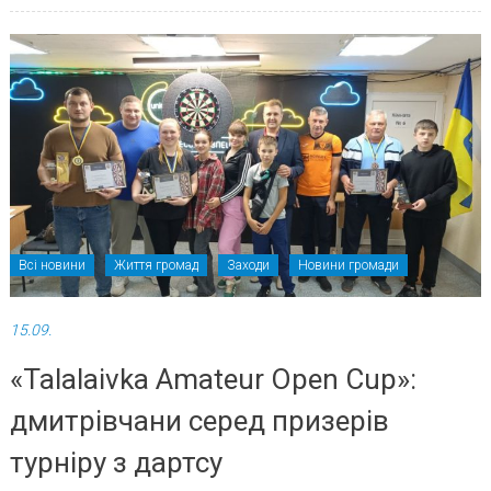
Всі новини
Життя громад
Заходи
Новини громади
15.09.
«Talalaivka Amateur Open Cup»:
дмитрівчани серед призерів
турніру з дартсу