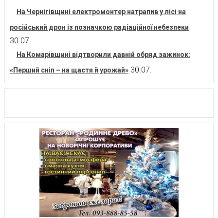
На Чернігівщині електромонтер натрапив у лісі на
російський дрон із позначкою радіаційної небезпеки
30.07.
На Комарівщині відтворили давній обряд зажинок:
30.07.
«Перший сніп – на щастя й урожай»