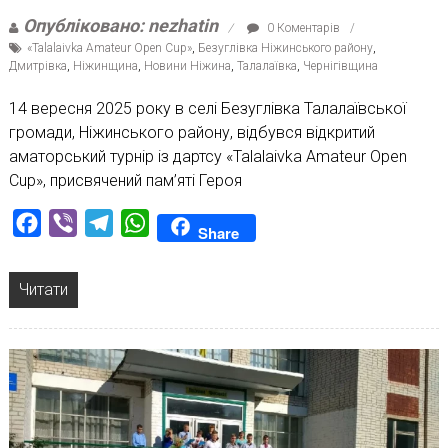
Опубліковано: nezhatin
0 Коментарів
«Talalaivka Amateur Open Cup»
,
Безуглівка Ніжинського району
,
Дмитрівка
,
Ніжинщина
,
Новини Ніжина
,
Талалаївка
,
Чернігівщина
14 вересня 2025 року в селі Безуглівка Талалаївської
громади, Ніжинського району, відбувся відкритий
аматорський турнір із дартсу «Talalaivka Amateur Open
Cup», присвячений пам’яті Героя
Facebook
Viber
Telegram
WhatsApp
Share
Читати