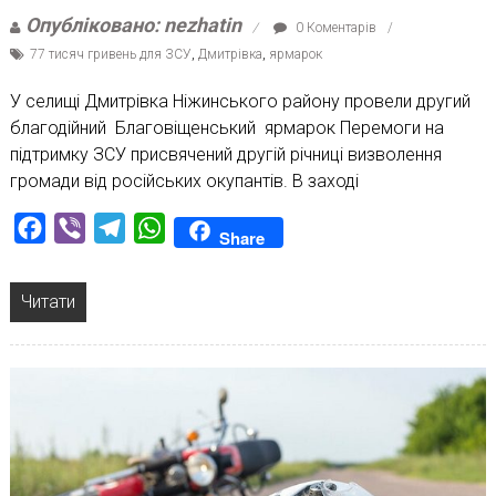
Опубліковано: nezhatin
0 Коментарів
77 тисяч гривень для ЗСУ
,
Дмитрівка
,
ярмарок
У селищі Дмитрівка Ніжинського району провели другий
благодійний Благовіщенський ярмарок Перемоги на
підтримку ЗСУ присвячений другій річниці визволення
громади від російських окупантів. В заході
Facebook
Viber
Telegram
WhatsApp
Share
Читати