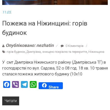
11.05.
Пожежа на Ніжинщині: горів
будинок
Опубліковано: nezhatin
0 Коментарів
горів будинок
,
Дмитрівка
,
знищено покрівлю та перекриття
,
Ніжинщина
У смт Дмитрівка Ніжинського району (Дмитрівська ТГ) в
господарстві по вул. Садова, 52 о 08 год. 18 хв. 10 травня
сталася пожежа житлового будинку (10х10
Facebook
Viber
Telegram
WhatsApp
Share
Читати