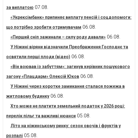
07.08.
за виплатою
«Укрексімбанк» припиняє виплату пенсій і соцдопомоги:
06.08.
що потрібно зробити отримувачам
06.08.
«Перший сніп зажинали – силу роду давали»
У Ніжині віряни відзначили Преображення Господнє та
06.08.
освятили перші плоди (відео)
«Він воював із забуттям»: загинув керівник пошукового
06.08.
загону «Плацдарм» Олексій Юков
У Ніжині через коротке замикання сталася пожежа в
06.08.
житловому будинку
Хто може не платити земельний податок у 2026 році:
05.08.
перелік пільг та важливі нюанси
Літо на ніжинському ринку: сезон овочів і фруктів у
05.08.
розпалі