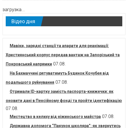
загрузка...
Відео дня
Мавіки, зарядні станції та апарати для реанімації:
Християнський корпус передав вантаж на Запорізький та
07.08.
Покровський напрямки
На Бахмаччині рятуватимуть Будинок Кочубея від
07.08.
подальшого руйнування
Отримали ID-картку замість паспорта-книжечки: як
оновити дані в Пенсійному фонді та пройти ідентифікацію
07.08.
07.08.
Мистецтво в келиху від ніжинського майстра
Державна допомога “Пакунок школяра”: як звернутись