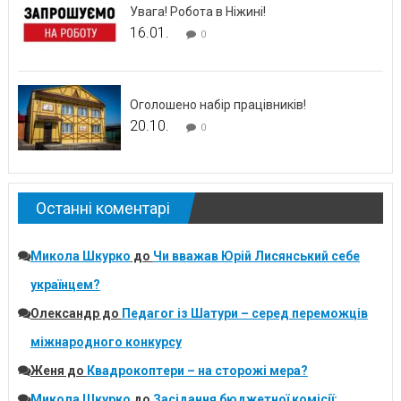
Увага! Робота в Ніжині!
16.01.
0
Оголошено набір працівників!
20.10.
0
Останні коментарі
Микола Шкурко
до
Чи вважав Юрій Лисянський себе
українцем?
Олександр
до
Педагог із Шатури – серед переможців
міжнародного конкурсу
Женя
до
Квадрокоптери – на сторожі мера?
Микола Шкурко
до
Засідання бюджетної комісії: