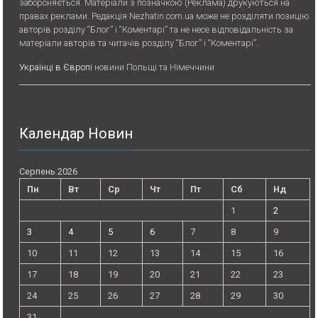
забороняється. Матеріали з позначкою (Реклама) друкуються на
правах реклами. Редакція Nezhatin.com.ua може не розділяти позицію
авторів розділу “Блог” і “Коментарі” та не несе відповідальність за
матеріали авторів та читачів розділу “Блог” і “Коментарі”.
Українці в Європі
новини Польщі та Німеччини
Календар Новин
Серпень 2026
Пн
Вт
Ср
Чт
Пт
Сб
Нд
1
2
3
4
5
6
7
8
9
10
11
12
13
14
15
16
17
18
19
20
21
22
23
24
25
26
27
28
29
30
31