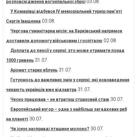
03.08.
розповсюдження вогнепальної зброї
У Комарівці відбувся IV меморіальний турнір пам’яті
03.08.
Сергія Іващенка
Чергова гуманітарна місія: на Харківський напрямок
02.08.
доставили допомогу військовим і госпіталю
Доплата до пенсії у серпні: хто може отримати понад
31.07.
1000 гривень
31.07.
Аромат старих яблунь
Готуємось до важливих змін у серпні: які нововведення
31.07.
чекають українців вже відзавтра
30.07.
Чесно працював – не втратиш страховий стаж
Європейський вугор – одна з найбільш загадкових риб
30.07.
на планеті
30.07.
Чи існує насправді пташине молоко?