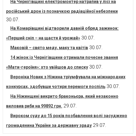
На Чернігівщині електромонтер натрапив у лісі на
російський дрон із позначкою радіаційної небезпеки
30.07.
На Комарівщині відтворили давній обряд зажинок:
30.07.
«Перший сніп – на щастя й урожай»
30.07.
Маковій – свято меду, маку та квітів
14 жінок із Чернігівщини отримали почесне звання
30.07.
«Мати-героїня»: хто увійшов до списку
Вероніка Новик з Ніжина тріумфувала на міжнародних
30.07.
конкурсах, здобувши чотири перемоги поспіль
На Ніжинщині викрито браконьєра, який незаконно
29.07.
виловив риби на 99892 грн.
Вироком суду до 15 років позбавлення волі засуджено
29.07.
громадянина України за державну зраду