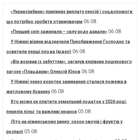
«Укрексімбанк» припиняє виплату пенсій і соцдопомоги:
06.08.
що потрібно зробити отримувачам
06.08.
«Перший сніп зажинали – силу роду давали»
У Ніжині віряни відзначили Преображення Господнє та
06.08.
освятили перші плоди (відео)
«Він воював із забуттям»: загинув керівник пошукового
06.08.
загону «Плацдарм» Олексій Юков
У Ніжині через коротке замикання сталася пожежа в
06.08.
житловому будинку
Хто може не платити земельний податок у 2026 році:
05.08.
перелік пільг та важливі нюанси
Літо на ніжинському ринку: сезон овочів і фруктів у
05.08.
розпалі