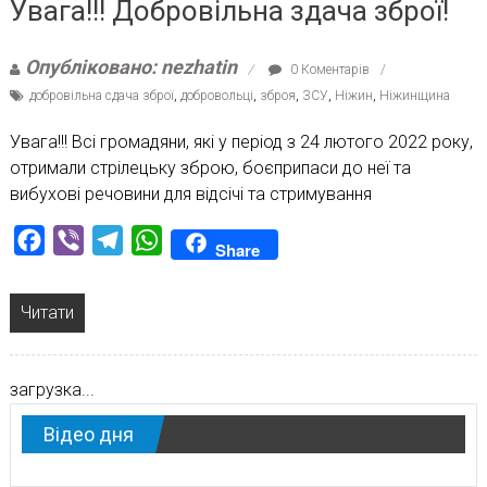
Увага!!! Добровільна здача зброї!
Опубліковано: nezhatin
0 Коментарів
добровільна сдача зброї
,
добровольці
,
зброя
,
ЗСУ
,
Ніжин
,
Ніжинщина
Увага!!! Всі громадяни, які у період з 24 лютого 2022 року,
отримали стрілецьку зброю, боєприпаси до неї та
вибухові речовини для відсічі та стримування
Facebook
Viber
Telegram
WhatsApp
Share
Читати
загрузка...
Відео дня