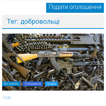
Подати оголошення
Тег: добровольці
Всі новини
Оголошення
Соціум
17.06.