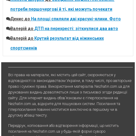
потреби першочергові й ті, які можуть почекати
Денис
до
На площі спиляли дві красуні-ялини. Фото
Валерій
до
ДТП на перехресті: зіткнулися два авто
Валерій
до
Крутий результат від ніжинських
спортсменів
Всі права на матеріали, які містить цей сайт, охороняються у
відповідності із законодавством України, в тому числі, про авторське
право і суміжні права. Використання матерiалiв Nezhatin.com.ua для
друкованих видань дозволяється лише з письмової згоди редакції
сайту. Для iнтернет-видань обов’язковим є гiперпосилання на
Nezhatin.com.ua, відкрите для пошукових систем. Посилання та
гіперпосилання повинні міститися виключно в першому чи в
другому абзаці тексту.
Передрук, копiювання або вiдтворення iнформацiї, що мiстить
посилання на Nezhatin.com.ua у будь-якiй формi суворо