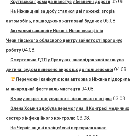
05.08.
Крутівська громада інвестує у безпечні дороги
На Ніжинщині за добу сталися дві пожежі: згорів
05.08.
автомобіль, пошкоджено житловий будинок
Актуальні вакансії у Ніжині: Ніжинська філія
Чернігівського обласного центру зайнятості пропонує
04.08.
роботу
Смертельна ДТП у Прилуках, внаслідок якої загинула
04.08.
дитина: судом винесено вирок щодо поліцейської
Переможні канікули: юна акторка з Ніжина підкорила
04.08.
міжнародний фестиваль мистецтв
03.08.
В чому секрет популярності ніжинського огірка
Олена Хомич здобула перемогу на ІІІ Конгресі медичних
03.08.
сестер з інфекційного контролю
На Чернігівщині поліцейські перекрили канал