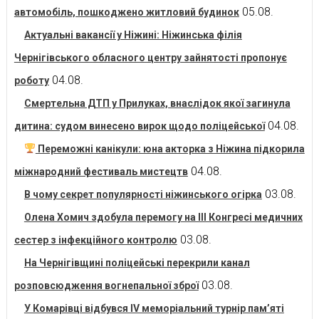
05.08.
автомобіль, пошкоджено житловий будинок
Актуальні вакансії у Ніжині: Ніжинська філія
Чернігівського обласного центру зайнятості пропонує
04.08.
роботу
Смертельна ДТП у Прилуках, внаслідок якої загинула
04.08.
дитина: судом винесено вирок щодо поліцейської
Переможні канікули: юна акторка з Ніжина підкорила
04.08.
міжнародний фестиваль мистецтв
03.08.
В чому секрет популярності ніжинського огірка
Олена Хомич здобула перемогу на ІІІ Конгресі медичних
03.08.
сестер з інфекційного контролю
На Чернігівщині поліцейські перекрили канал
03.08.
розповсюдження вогнепальної зброї
У Комарівці відбувся IV меморіальний турнір пам’яті