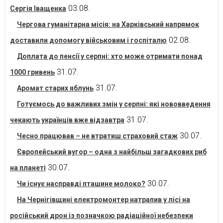
03.08.
Сергія Іващенка
Чергова гуманітарна місія: на Харківський напрямок
02.08.
доставили допомогу військовим і госпіталю
Доплата до пенсії у серпні: хто може отримати понад
31.07.
1000 гривень
31.07.
Аромат старих яблунь
Готуємось до важливих змін у серпні: які нововведення
31.07.
чекають українців вже відзавтра
30.07.
Чесно працював – не втратиш страховий стаж
Європейський вугор – одна з найбільш загадкових риб
30.07.
на планеті
30.07.
Чи існує насправді пташине молоко?
На Чернігівщині електромонтер натрапив у лісі на
російський дрон із позначкою радіаційної небезпеки