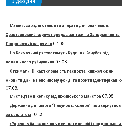
Відео дня
Мавіки, зарядні станції та апарати для реанімації:
Християнський корпус передав вантаж на Запорізький та
07.08.
Покровський напрямки
На Бахмаччині рятуватимуть Будинок Кочубея від
07.08.
подальшого руйнування
Отримали ID-картку замість паспорта-книжечки: як
оновити дані в Пенсійному фонді та пройти ідентифікацію
07.08.
07.08.
Мистецтво в келиху від ніжинського майстра
Державна допомога “Пакунок школяра”: як звернутись
07.08.
за виплатою
«Укрексімбанк» припиняє виплату пенсій і соцдопомоги: