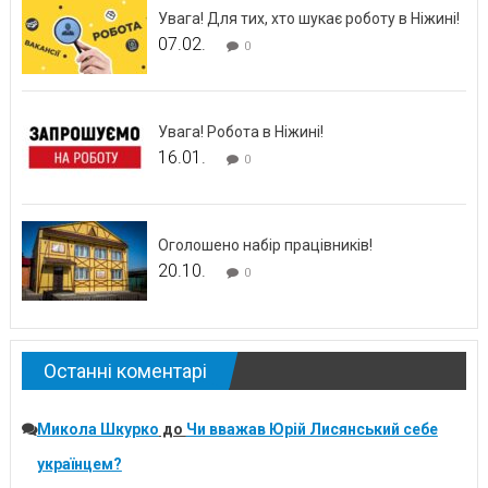
Увага! Для тих, хто шукає роботу в Ніжині!
07.02.
0
Увага! Робота в Ніжині!
16.01.
0
Оголошено набір працівників!
20.10.
0
Останні коментарі
Микола Шкурко
до
Чи вважав Юрій Лисянський себе
українцем?