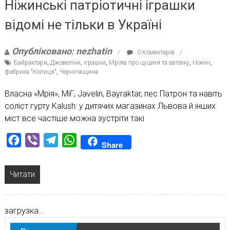
Ніжинські патріотичні іграшки
відомі не тільки в Україні
Опубліковано: nezhatin
0 Коментарів
Байрактари
,
Джовеліни
,
іграшки
,
Мріяв про цуценя та автівку
,
Ніжин
,
фабрика "Копиця"
,
Чернігівщина
Власна «Мрія», МіГ, Javelin, Bayraktar, пес Патрон та навіть
соліст гурту Kalush: у дитячих магазинах Львова й інших
міст все частіше можна зустріти такі
Facebook
Viber
Telegram
WhatsApp
Share
Читати
загрузка...