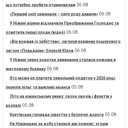
06.08.
що потрібно зробити отримувачам
06.08.
«Перший сніп зажинали – силу роду давали»
У Ніжині віряни відзначили Преображення Господнє та
06.08.
освятили перші плоди (відео)
«Він воював із забуттям»: загинув керівник пошукового
06.08.
загону «Плацдарм» Олексій Юков
У Ніжині через коротке замикання сталася пожежа в
06.08.
житловому будинку
Хто може не платити земельний податок у 2026 році:
05.08.
перелік пільг та важливі нюанси
Літо на ніжинському ринку: сезон овочів і фруктів у
05.08.
розпалі
05.08.
Крутівська громада інвестує у безпечні дороги
На Ніжинщині за добу сталися дві пожежі: згорів