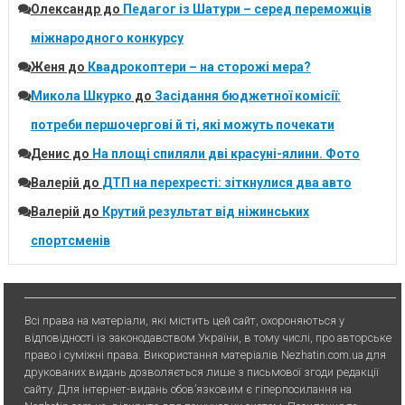
Олександр
до
Педагог із Шатури – серед переможців
міжнародного конкурсу
Женя
до
Квадрокоптери – на сторожі мера?
Микола Шкурко
до
Засідання бюджетної комісії:
потреби першочергові й ті, які можуть почекати
Денис
до
На площі спиляли дві красуні-ялини. Фото
Валерій
до
ДТП на перехресті: зіткнулися два авто
Валерій
до
Крутий результат від ніжинських
спортсменів
Всі права на матеріали, які містить цей сайт, охороняються у
відповідності із законодавством України, в тому числі, про авторське
право і суміжні права. Використання матерiалiв Nezhatin.com.ua для
друкованих видань дозволяється лише з письмової згоди редакції
сайту. Для iнтернет-видань обов’язковим є гiперпосилання на