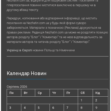
Nezhatin.com.ua, відкрите для пошукових систем. Посилання та
гіперпосилання повинні міститися виключно в першому чи в
другому абзаці тексту.
Передрук, копiювання або вiдтворення iнформацiї, що мiстить
посилання на Nezhatin.com.ua у будь-якiй формi суворо
забороняється. Матеріали з позначкою (Реклама) друкуються на
правах реклами. Редакція Nezhatin.com.ua може не розділяти позицію
авторів розділу “Блог” і “Коментарі” та не несе відповідальність за
матеріали авторів та читачів розділу “Блог” і “Коментарі”.
Українці в Європі
новини Польщі та Німеччини
Календар Новин
Серпень 2026
Пн
Вт
Ср
Чт
Пт
Сб
Нд
1
2
3
4
5
6
7
8
9