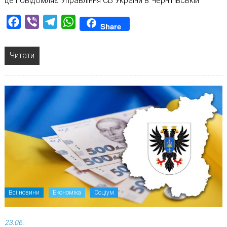
це повідомляє Управління СБ України в Чернігівській
Facebook
Viber
Telegram
WhatsApp
Share
Читати
Всі новини
Економіка
Соціум
23.06.