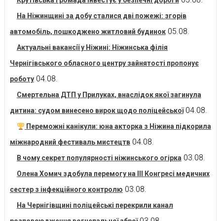
Крутівська громада інвестує у безпечні дороги
На Ніжинщині за добу сталися дві пожежі: згорів
05.08.
автомобіль, пошкоджено житловий будинок
Актуальні вакансії у Ніжині: Ніжинська філія
Чернігівського обласного центру зайнятості пропонує
04.08.
роботу
Смертельна ДТП у Прилуках, внаслідок якої загинула
04.08.
дитина: судом винесено вирок щодо поліцейської
Переможні канікули: юна акторка з Ніжина підкорила
04.08.
міжнародний фестиваль мистецтв
03.08.
В чому секрет популярності ніжинського огірка
Олена Хомич здобула перемогу на ІІІ Конгресі медичних
03.08.
сестер з інфекційного контролю
На Чернігівщині поліцейські перекрили канал
03.08.