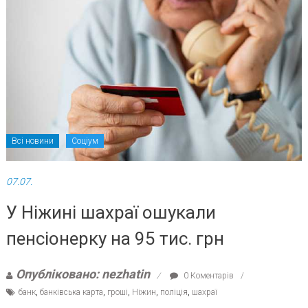
Всі новини
Соціум
07.07.
У Ніжині шахраї ошукали
пенсіонерку на 95 тис. грн
Опубліковано: nezhatin
0 Коментарів
банк
,
банківська карта
,
гроші
,
Ніжин
,
поліція
,
шахраї