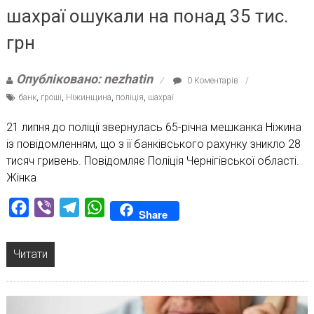
шахраї ошукали на понад 35 тис.
грн
Опубліковано: nezhatin
0 Коментарів
банк
,
гроші
,
Ніжинщина
,
поліція
,
шахраї
21 липня до поліції звернулась 65-річна мешканка Ніжина
із повідомленням, що з її банківського рахунку зникло 28
тисяч гривень. Повідомляє Поліція Чернігівської області.
Жінка
Facebook
Viber
Telegram
WhatsApp
Share
Читати