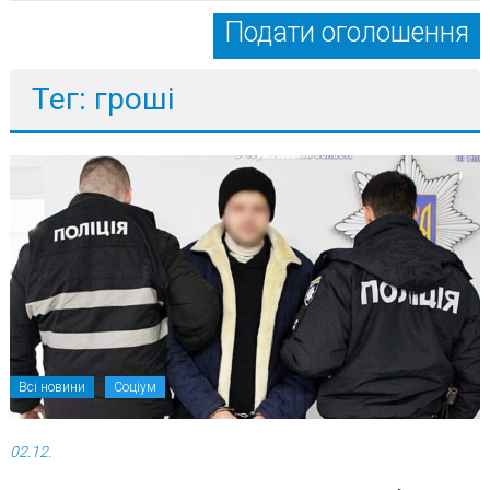
Подати оголошення
Тег: гроші
Всі новини
Соціум
02.12.