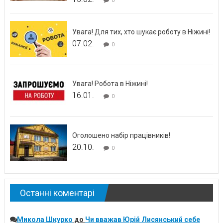
0
Увага! Для тих, хто шукає роботу в Ніжині!
07.02.
0
Увага! Робота в Ніжині!
16.01.
0
Оголошено набір працівників!
20.10.
0
Останні коментарі
Микола Шкурко
до
Чи вважав Юрій Лисянський себе