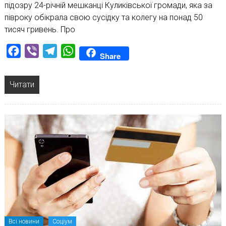
підозру 24-річній мешканці Куликівської громади, яка за
півроку обікрала свою сусідку та колегу на понад 50
тисяч гривень. Про
Facebook
Viber
Telegram
WhatsApp
Share
Читати
Всі новини
Соціум