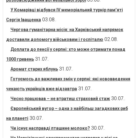
розповсюдження вогнепальної зброї
У Комарівці відбувся IV меморіальний турнір пам’яті
03.08.
Сергія Іващенка
Чергова гуманітарна місія: на Харківський напрямок
02.08.
доставили допомогу військовим і госпіталю
Доплата до пенсії у серпні: хто може отримати понад
31.07.
1000 гривень
31.07.
Аромат старих яблунь
Готуємось до важливих змін у серпні: які нововведення
31.07.
чекають українців вже відзавтра
30.07.
Чесно працював – не втратиш страховий стаж
Європейський вугор – одна з найбільш загадкових риб
30.07.
на планеті
30.07.
Чи існує насправді пташине молоко?