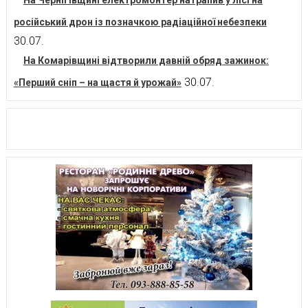
На Чернігівщині електромонтер натрапив у лісі на
російський дрон із позначкою радіаційної небезпеки
30.07.
На Комарівщині відтворили давній обряд зажинок:
30.07.
«Перший сніп – на щастя й урожай»