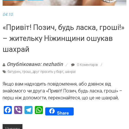
04.10.
«Привіт! Позич, будь ласка, гроші!»
– жительку Ніжинщини ошукав
шахрай
Опубліковано: nezhatin
0 Коментарів
батурин
,
гроші
,
друг просить у борг
,
шахраї
Якщо вам надходить повідомлення, або дзвінок від
знайомого чи друга «Привіт! Позич, будь ласка, гроші» –
перш ніж допомогти, переконайтеся, що це не шахрай,
Facebook
Viber
Telegram
WhatsApp
Share