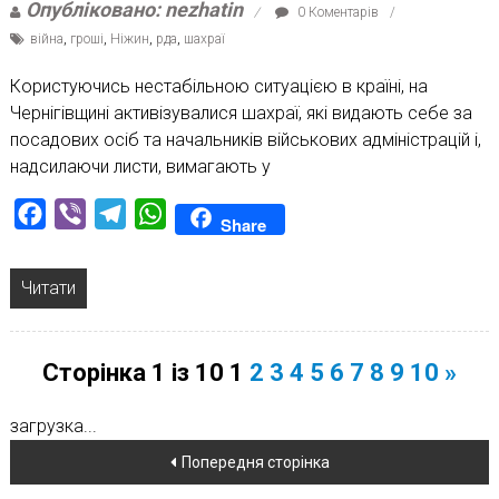
Опубліковано: nezhatin
0 Коментарів
війна
,
гроші
,
Ніжин
,
рда
,
шахраї
Користуючись нестабільною ситуацією в країні, на
Чернігівщині активізувалися шахраї, які видають себе за
посадових осіб та начальників військових адміністрацій і,
надсилаючи листи, вимагають у
Facebook
Viber
Telegram
WhatsApp
Share
Читати
Сторінка 1 із 10
1
2
3
4
5
6
7
8
9
10
»
загрузка...
Навігація
Попередня сторінка
по