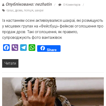
Опубліковано: nezhatin
0 Коментарів
гроші
,
дрова
,
поліція
,
шахраї
Із настанням осені активізувалися шахраї, які розміщують
у місцевих групах на «Фейсбуці» фейкові оголошення про
продаж дров. Такі оголошення, як правило,
супроводжують фото вантажівок
Facebook
Viber
Telegram
WhatsApp
Share
Читати