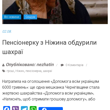
Всі новини
Соціум
02.08.
Пенсіонерку з Ніжина обдурили
шахраї
Опубліковано: nezhatin
0 Коментарів
гроші
,
Ніжин
,
пенсіонерка
,
шахраї
Натрапила на оголошення «Допомога всім українцям
6000 гривень»: ще одна мешканка Чернігівщини стала
жертвою шахрайства «Допомога всім українцям»,
«Натисніть, щоб отримати грошову допомогу», або
Facebook
Viber
Telegram
WhatsApp