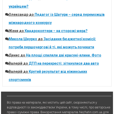
українцем?
Олександр
до
Педагог із Шатури – серед переможців
міжнародного конкурсу
Женя
до
Квадрокоптери – на сторожі мера?
Микола Шкурко
до
Засідання бюджетної комісії:
потреби першочергові й ті, які можуть почекати
Денис
до
На площі спиляли дві красуні-ялини. Фото
Валерій
до
ДТП на перехресті: зіткнулися два авто
Валерій
до
Крутий результат від ніжинських
спортсменів
Всі права на матеріали, які містить цей сайт, охороняються у
відповідності із законодавством України, в тому числі, про авторське
право і суміжні права. Використання матерiалiв Nezhatin.com.ua для