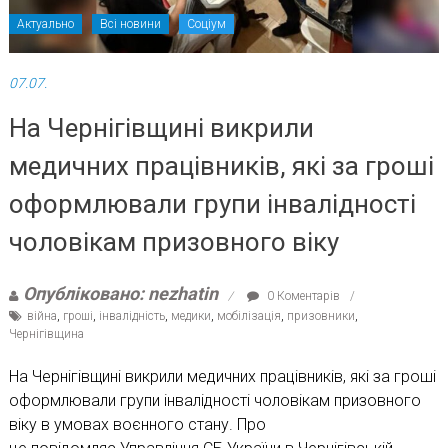
Актуально
Всі новини
Соціум
07.07.
На Чернігівщині викрили
медичних працівників, які за гроші
оформлювали групи інвалідності
чоловікам призовного віку
Опубліковано: nezhatin
0 Коментарів
війна
,
гроші
,
інвалідність
,
медики
,
мобілізація
,
призовники
,
Чернігівщина
На Чернігівщині викрили медичних працівників, які за гроші
оформлювали групи інвалідності чоловікам призовного
віку в умовах воєнного стану. Про