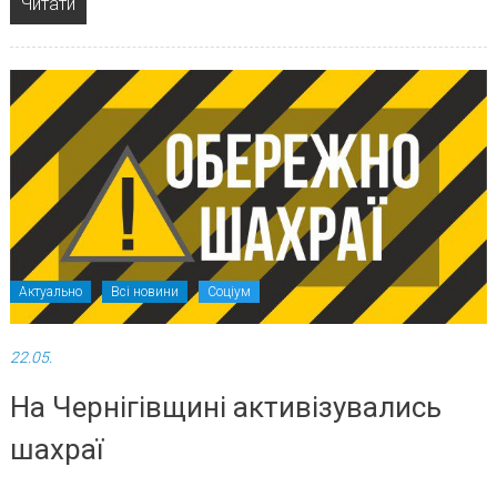
Читати
Актуально
Всі новини
Соціум
22.05.
На Чернігівщині активізувались
шахраї