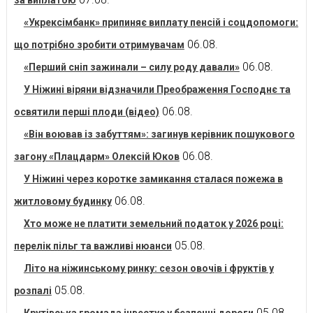
за виплатою
«Укрексімбанк» припиняє виплату пенсій і соцдопомоги:
06.08.
що потрібно зробити отримувачам
06.08.
«Перший сніп зажинали – силу роду давали»
У Ніжині віряни відзначили Преображення Господнє та
06.08.
освятили перші плоди (відео)
«Він воював із забуттям»: загинув керівник пошукового
06.08.
загону «Плацдарм» Олексій Юков
У Ніжині через коротке замикання сталася пожежа в
06.08.
житловому будинку
Хто може не платити земельний податок у 2026 році:
05.08.
перелік пільг та важливі нюанси
Літо на ніжинському ринку: сезон овочів і фруктів у
05.08.
розпалі
05.08.