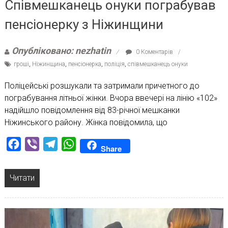
Співмешканець онуки пограбував
пенсіонерку з Ніжинщини
Опубліковано: nezhatin
0 Коментарів
гроші
,
Ніжинщина
,
пенсіонерка
,
поліція
,
співмешканець онуки
Поліцейські розшукали та затримали причетного до
пограбування літньої жінки. Вчора ввечері на лінію «102»
надійшло повідомлення від 83-річної мешканки
Ніжинського району. Жінка повідомила, що
Facebook
Viber
Telegram
WhatsApp
Share
Читати