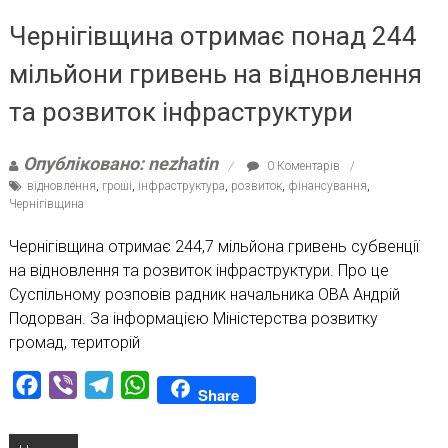
Чернігівщина отримає понад 244
мільйони гривень на відновлення
та розвиток інфраструктури
Опубліковано: nezhatin
0 Коментарів
відновлення
,
гроші
,
інфраструктура
,
розвиток
,
фінансування
,
Чернігівщина
Чернігівщина отримає 244,7 мільйона гривень субвенції
на відновлення та розвиток інфраструктури. Про це
Суспільному розповів радник начальника ОВА Андрій
Подорван. За інформацією Міністерства розвитку
громад, територій
Facebook
Viber
Telegram
WhatsApp
Share