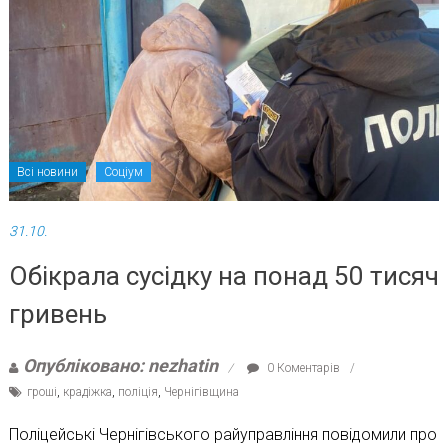
Всі новини
Соціум
31.10.
Обікрала сусідку на понад 50 тисяч
гривень
Опубліковано: nezhatin
0 Коментарів
гроші
,
крадіжка
,
поліція
,
Чернігівщина
Поліцейські Чернігівського райуправління повідомили про