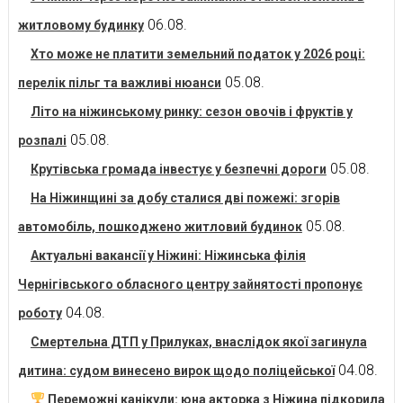
06.08.
житловому будинку
Хто може не платити земельний податок у 2026 році:
05.08.
перелік пільг та важливі нюанси
Літо на ніжинському ринку: сезон овочів і фруктів у
05.08.
розпалі
05.08.
Крутівська громада інвестує у безпечні дороги
На Ніжинщині за добу сталися дві пожежі: згорів
05.08.
автомобіль, пошкоджено житловий будинок
Актуальні вакансії у Ніжині: Ніжинська філія
Чернігівського обласного центру зайнятості пропонує
04.08.
роботу
Смертельна ДТП у Прилуках, внаслідок якої загинула
04.08.
дитина: судом винесено вирок щодо поліцейської
Переможні канікули: юна акторка з Ніжина підкорила