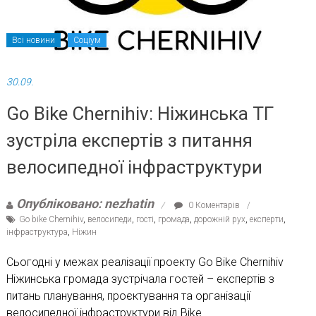
Всі новини
Соціум
30.09.
Go Bike Chernihiv: Ніжинська ТГ
зустріла експертів з питання
велосипедної інфраструктури
Опубліковано: nezhatin
0 Коментарів
Go bike Chernihiv
,
велосипеди
,
гості
,
громада
,
дорожній рух
,
експерти
,
інфраструктура
,
Ніжин
Сьогодні у межах реалізації проекту Go Bike Chernihiv
Ніжинська громада зустрічала гостей – експертів з
питань планування, проєктування та організації
велосипедної інфраструктури від Bike