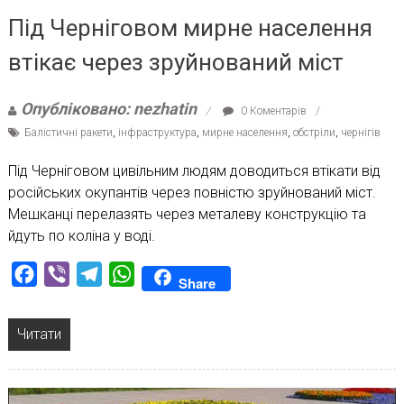
Під Черніговом мирне населення
втікає через зруйнований міст
Опубліковано: nezhatin
0 Коментарів
Балістичні ракети
,
інфраструктура
,
мирне населення
,
обстріли
,
чернігів
Під Черніговом цивільним людям доводиться втікати від
російських окупантів через повністю зруйнований міст.
Мешканці перелазять через металеву конструкцію та
йдуть по коліна у воді.
Facebook
Viber
Telegram
WhatsApp
Share
Читати