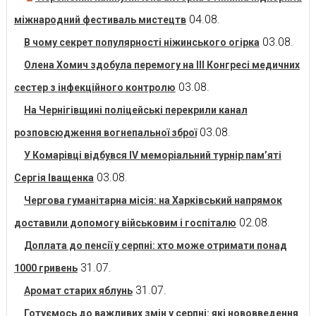
04.08.
міжнародний фестиваль мистецтв
03.08.
В чому секрет популярності ніжинського огірка
Олена Хомич здобула перемогу на ІІІ Конгресі медичних
03.08.
сестер з інфекційного контролю
На Чернігівщині поліцейські перекрили канал
03.08.
розповсюдження вогнепальної зброї
У Комарівці відбувся IV меморіальний турнір пам’яті
03.08.
Сергія Іващенка
Чергова гуманітарна місія: на Харківський напрямок
02.08.
доставили допомогу військовим і госпіталю
Доплата до пенсії у серпні: хто може отримати понад
31.07.
1000 гривень
31.07.
Аромат старих яблунь
Готуємось до важливих змін у серпні: які нововведення