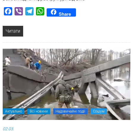
Facebook
Viber
Telegram
WhatsApp
Share
Читати
Актуально
Всі новини
Надзвичайні події
Соціум
02.03.