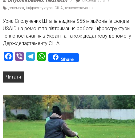
0 Коментарів
допомога
,
інфраструктура
,
США
,
теплопостачання
Уряд Сполучених Штатів виділив $55 мільйонів із фондів
USAID на ремонт та підтримання роботи інфраструктури
теплопостачання в Україні, а також додаткову допомогу
Держдепартаменту США
Facebook
Viber
Telegram
WhatsApp
Share
Читати