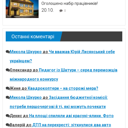
Оголошено набір працівників!
20.10.
0
Останні коментарі
Микола Шкурко
до
Чи вважав Юрій Лисянський себе
українцем?
Олександр
до
Педагог із Шатури – серед переможців
міжнародного конкурсу
Женя
до
Квадрокоптери – на сторожі мера?
Микола Шкурко
до
Засідання бюджетної комісії:
потреби першочергові й ті, які можуть почекати
Денис
до
На площі спиляли дві красуні-ялини. Фото
Валерій
до
ДТП на перехресті: зіткнулися два авто