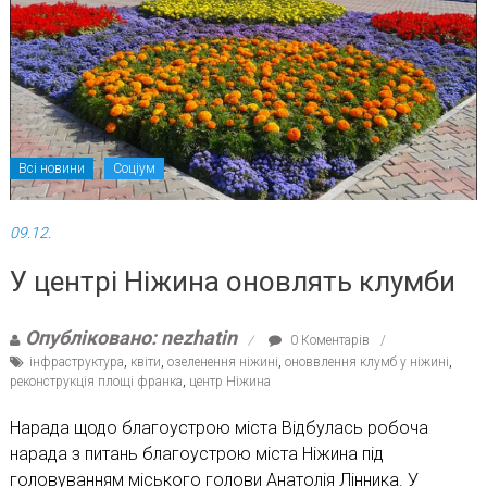
Всі новини
Соціум
09.12.
У центрі Ніжина оновлять клумби
Опубліковано: nezhatin
0 Коментарів
інфраструктура
,
квіти
,
озеленення ніжині
,
оноввлення клумб у ніжині
,
реконструкція площі франка
,
центр Ніжина
Нарада щодо благоустрою міста Відбулась робоча
нарада з питань благоустрою міста Ніжина під
головуванням міського голови Анатолія Лінника. У