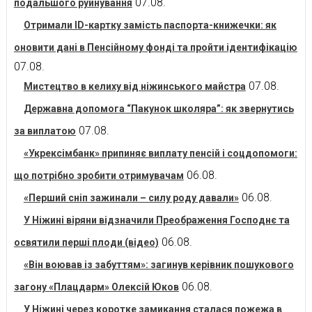
07.08.
подальшого руйнування
Отримали ID-картку замість паспорта-книжечки: як
оновити дані в Пенсійному фонді та пройти ідентифікацію
07.08.
07.08.
Мистецтво в келиху від ніжинського майстра
Державна допомога “Пакунок школяра”: як звернутись
07.08.
за виплатою
«Укрексімбанк» припиняє виплату пенсій і соцдопомоги:
06.08.
що потрібно зробити отримувачам
06.08.
«Перший сніп зажинали – силу роду давали»
У Ніжині віряни відзначили Преображення Господнє та
06.08.
освятили перші плоди (відео)
«Він воював із забуттям»: загинув керівник пошукового
06.08.
загону «Плацдарм» Олексій Юков
У Ніжині через коротке замикання сталася пожежа в