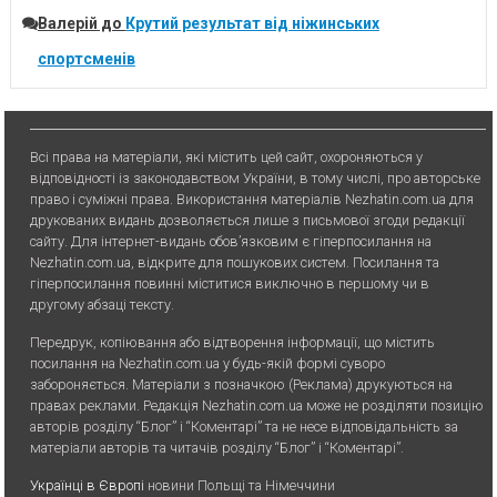
Валерій
до
Крутий результат від ніжинських
спортсменів
Всі права на матеріали, які містить цей сайт, охороняються у
відповідності із законодавством України, в тому числі, про авторське
право і суміжні права. Використання матерiалiв Nezhatin.com.ua для
друкованих видань дозволяється лише з письмової згоди редакції
сайту. Для iнтернет-видань обов’язковим є гiперпосилання на
Nezhatin.com.ua, відкрите для пошукових систем. Посилання та
гіперпосилання повинні міститися виключно в першому чи в
другому абзаці тексту.
Передрук, копiювання або вiдтворення iнформацiї, що мiстить
посилання на Nezhatin.com.ua у будь-якiй формi суворо
забороняється. Матеріали з позначкою (Реклама) друкуються на
правах реклами. Редакція Nezhatin.com.ua може не розділяти позицію
авторів розділу “Блог” і “Коментарі” та не несе відповідальність за
матеріали авторів та читачів розділу “Блог” і “Коментарі”.
Українці в Європі
новини Польщі та Німеччини