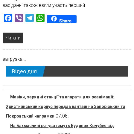
засіданні також взяли участь перший
Facebook
Viber
Telegram
WhatsApp
Share
Читати
загрузка...
Відео дня
Мавіки, зарядні станції та апарати для реанімації:
Християнський корпус передав вантаж на Запорізький та
07.08.
Покровський напрямки
На Бахмаччині рятуватимуть Будинок Кочубея від