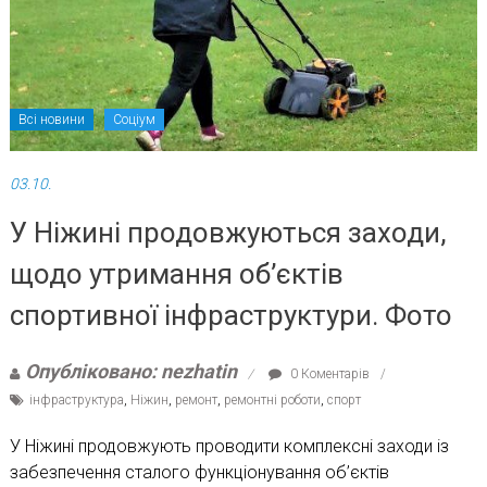
Всі новини
Соціум
03.10.
У Ніжині продовжуються заходи,
щодо утримання об’єктів
спортивної інфраструктури. Фото
Опубліковано: nezhatin
0 Коментарів
інфраструктура
,
Ніжин
,
ремонт
,
ремонтні роботи
,
спорт
У Ніжині продовжують проводити комплексні заходи із
забезпечення сталого функціонування об’єктів