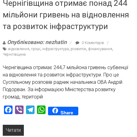
Чернігівщина отримає понад 244
мільйони гривень на відновлення
та розвиток інфраструктури
Опубліковано: nezhatin
0 Коментарів
відновлення
,
гроші
,
інфраструктура
,
розвиток
,
фінансування
,
Чернігівщина
Чернігівщина отримає 244,7 мільйона гривень субвенції
на відновлення та розвиток інфраструктури. Про це
Суспільному розповів радник начальника ОВА Андрій
Подорван. За інформацією Міністерства розвитку
громад, територій
Facebook
Viber
Telegram
WhatsApp
Share
Читати