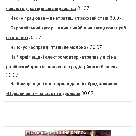
31.07.
чекають українців вже відзавтра
30.07.
Чесно працював – не втратиш страховий стаж
Європейський вугор – одна з найбільш загадкових риб
30.07.
на планеті
30.07.
Чи існує насправді пташине молоко?
На Чернігівщині електромонтер натрапив у лісі на
російський дрон із позначкою радіаційної небезпеки
30.07.
На Комарівщині відтворили давній обряд зажинок:
30.07.
«Перший сніп – на щастя й урожай»