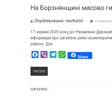
На Борзнянщині масово ги
Опубліковано: nezhatin
0 Коментарі
17 червня 2020 року до Управління Держриб
інформація про загибель риби на меліорати
району. Для
Facebook
Viber
Telegram
WhatsApp
Share
Читати
загрузка...