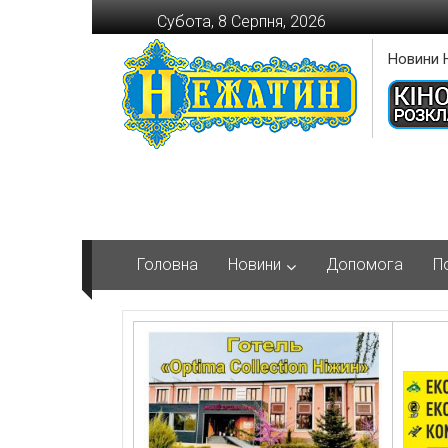
Перейти
Субота, 8 Серпня, 2026
до
вмісту
Новини 
Головна
Новини
Допомога
П