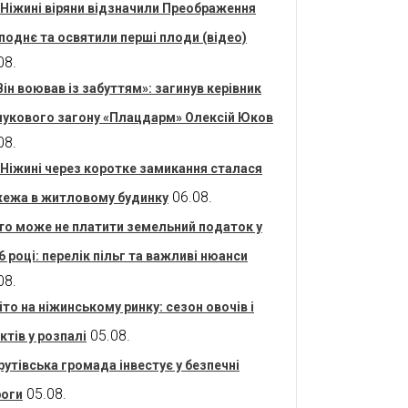
 Ніжині віряни відзначили Преображення
поднє та освятили перші плоди (відео)
08.
Він воював із забуттям»: загинув керівник
укового загону «Плацдарм» Олексій Юков
08.
 Ніжині через коротке замикання сталася
06.08.
ежа в житловому будинку
то може не платити земельний податок у
6 році: перелік пільг та важливі нюанси
08.
іто на ніжинському ринку: сезон овочів і
05.08.
ктів у розпалі
рутівська громада інвестує у безпечні
05.08.
оги