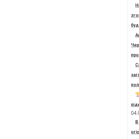
Н
зго
буд
А
Чер
про
С
заг
пол
під
04.
В
огі