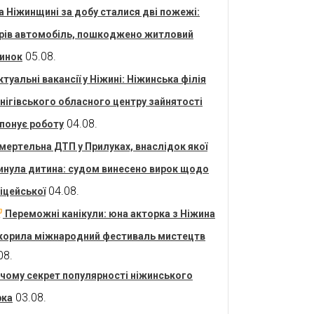
а Ніжинщині за добу сталися дві пожежі:
рів автомобіль, пошкоджено житловий
05.08.
инок
ктуальні вакансії у Ніжині: Ніжинська філія
нігівського обласного центру зайнятості
04.08.
понує роботу
мертельна ДТП у Прилуках, внаслідок якої
инула дитина: судом винесено вирок щодо
04.08.
іцейської
Переможні канікули: юна акторка з Ніжина
корила міжнародний фестиваль мистецтв
08.
 чому секрет популярності ніжинського
03.08.
рка