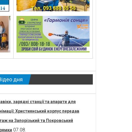
Відео дня
авіки, зарядні станції та апарати для
німації: Християнський корпус передав
таж на Запорізький та Покровський
07.08.
рямки