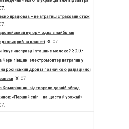
овведення чекають українців вже відзавтра
07.
есно працював – не втратиш страховий стаж
07.
вропейський вугор – одна з найбільш
30.07.
адкових риб на планеті
30.07.
и існує насправді пташине молоко?
а Чернігівщині електромонтер натрапив у
і на російський дрон із позначкою радіаційної
30.07.
езпеки
а Комарівщині відтворили давній обряд
инок: «Перший сніп – на щастя й урожай»
07.