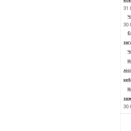
нов
31.
Ч
30.
Є
заг
Ч
Н
ліс
неб
Н
заж
30.