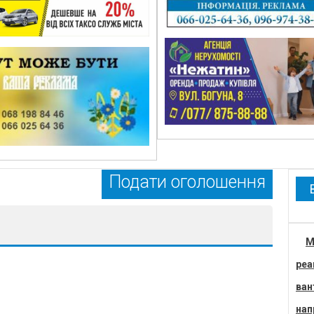
Подати оголошення
М
реа
ван
нап