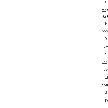
О
мед
03.
Н
роз
У
пам
Ч
нап
гос
Д
пон
А
Г