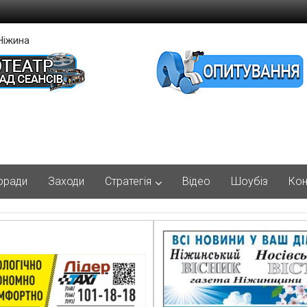
Ніжина
оради
Заходи
Стратегія
Відео
Шоубіз
Кон