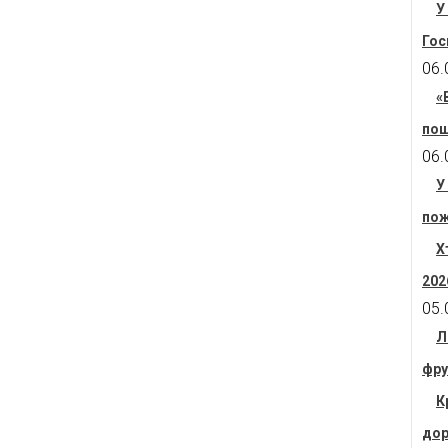
У
Гос
06.
«
пош
06.
У
пож
Х
202
05.
Л
фру
К
дор