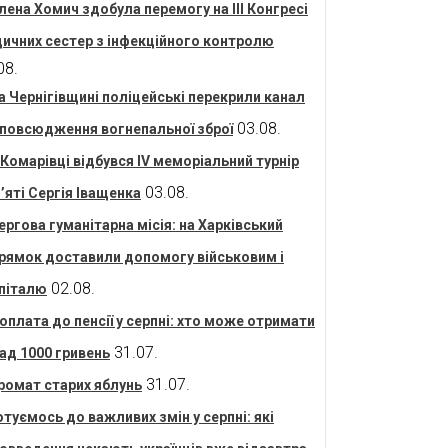
лена Хомич здобула перемогу на ІІІ Конгресі
ичних сестер з інфекційного контролю
08.
а Чернігівщині поліцейські перекрили канал
03.08.
повсюдження вогнепальної зброї
 Комарівці відбувся IV меморіальний турнір
03.08.
’яті Сергія Іващенка
ергова гуманітарна місія: на Харківський
рямок доставили допомогу військовим і
02.08.
піталю
оплата до пенсії у серпні: хто може отримати
31.07.
ад 1000 гривень
31.07.
ромат старих яблунь
отуємось до важливих змін у серпні: які