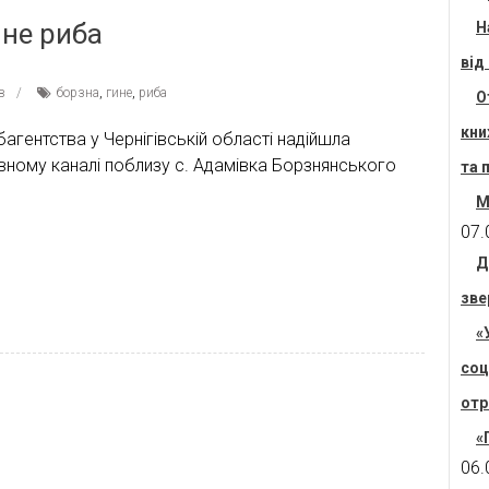
не риба
Н
від
в
борзна
,
гине
,
риба
О
кни
агентства у Чернігівській області надійшла
вному каналі поблизу с. Адамівка Борзнянського
та 
М
07.
Д
зве
«
соц
отр
«
06.