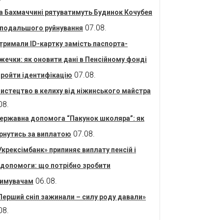
а Бахмаччині рятуватимуть Будинок Кочубея
07.08.
 подальшого руйнування
тримали ID-картку замість паспорта-
жечки: як оновити дані в Пенсійному фонді
07.08.
пройти ідентифікацію
истецтво в келиху від ніжинського майстра
08.
ержавна допомога “Пакунок школяра”: як
07.08.
рнутись за виплатою
Укрексімбанк» припиняє виплату пенсій і
допомоги: що потрібно зробити
06.08.
имувачам
Перший сніп зажинали – силу роду давали»
08.