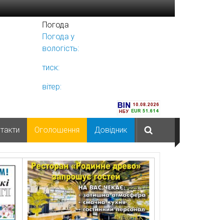
Погода
Погода у
Ніжині
вологість:
тиск:
вітер:
такти
Оголошення
Довідник