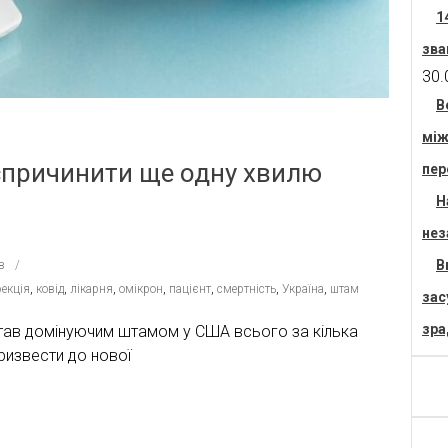
1
зва
30.
В
між
причинити ще одну хвилю
пер
Н
нез
В
в
екція
,
ковід
,
лікарня
,
омікрон
,
пацієнт
,
смертність
,
Україна
,
штам
зас
зра
став домінуючим штамом у США всього за кілька
призвести до нової