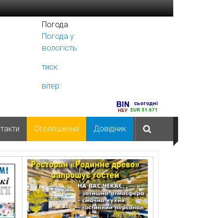
Погода
Погода у
Ніжині
вологість:
тиск:
вітер:
такти
Оголошення
Довідник