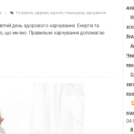
дор
в
16 жовтня
,
здоровя
,
імунітет
,
Ніжинщина
,
харчування
Н
ітній день здорового харчування. Енергія та
зго
го, що ми їмо. Правильне харчування допомагає
буд
А
Чер
про
С
заг
пол
під
04.
В