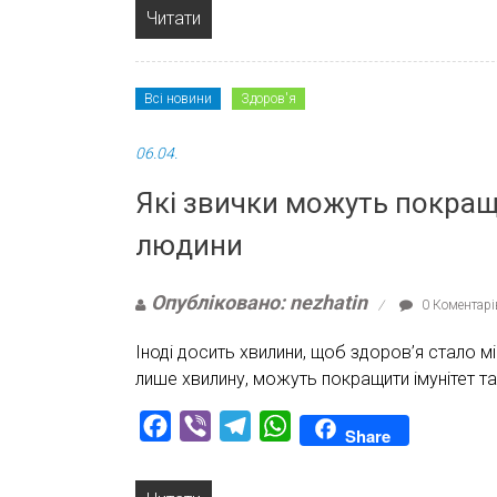
Читати
Всі новини
Здоров'я
06.04.
Які звички можуть покращи
людини
Опубліковано: nezhatin
0 Коментарі
Іноді досить хвилини, щоб здоров’я стало мі
лише хвилину, можуть покращити імунітет та я
Facebook
Viber
Telegram
WhatsApp
Share