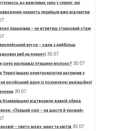
отуємось до важливих змін у серпні: які
овведення чекають українців вже відзавтра
07.
есно працював – не втратиш страховий стаж
07.
вропейський вугор – одна з найбільш
30.07.
адкових риб на планеті
30.07.
и існує насправді пташине молоко?
а Чернігівщині електромонтер натрапив у
і на російський дрон із позначкою радіаційної
30.07.
езпеки
а Комарівщині відтворили давній обряд
инок: «Перший сніп – на щастя й урожай»
07.
30.07.
аковій – свято меду, маку та квітів