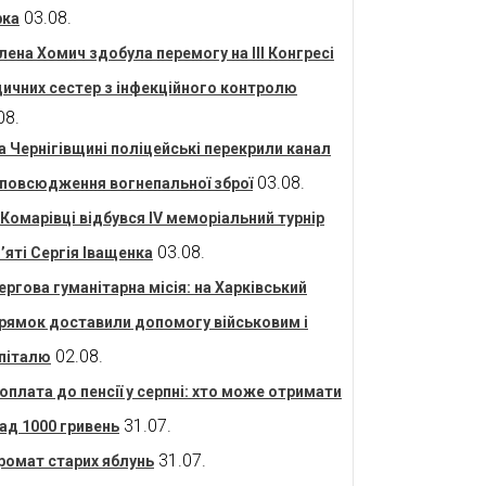
03.08.
рка
лена Хомич здобула перемогу на ІІІ Конгресі
ичних сестер з інфекційного контролю
08.
а Чернігівщині поліцейські перекрили канал
03.08.
повсюдження вогнепальної зброї
 Комарівці відбувся IV меморіальний турнір
03.08.
’яті Сергія Іващенка
ергова гуманітарна місія: на Харківський
рямок доставили допомогу військовим і
02.08.
піталю
оплата до пенсії у серпні: хто може отримати
31.07.
ад 1000 гривень
31.07.
ромат старих яблунь