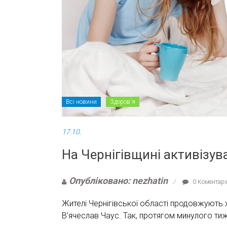
Всі новини
Здоров'я
17.10.
На Чернігівщині активізув
Опубліковано: nezhatin
0 Коментарі
Жителі Чернігівської області продовжують 
В’ячеслав Чаус. Так, протягом минулого тижн