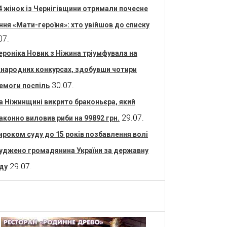
4 жінок із Чернігівщини отримали почесне
ння «Мати-героїня»: хто увійшов до списку
07.
ероніка Новик з Ніжина тріумфувала на
народних конкурсах, здобувши чотири
30.07.
емоги поспіль
а Ніжинщині викрито браконьєра, який
29.07.
аконно виловив риби на 99892 грн.
ироком суду до 15 років позбавлення волі
уджено громадянина України за державну
29.07.
ду