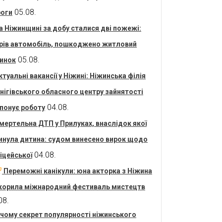
05.08.
оги
а Ніжинщині за добу сталися дві пожежі:
рів автомобіль, пошкоджено житловий
05.08.
инок
ктуальні вакансії у Ніжині: Ніжинська філія
нігівського обласного центру зайнятості
04.08.
понує роботу
мертельна ДТП у Прилуках, внаслідок якої
инула дитина: судом винесено вирок щодо
04.08.
іцейської
Переможні канікули: юна акторка з Ніжина
корила міжнародний фестиваль мистецтв
08.
 чому секрет популярності ніжинського