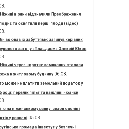
08.
 Ніжині віряни відзначили Преображення
поднє та освятили перші плоди (відео)
08.
Він воював із забуттям»: загинув керівник
укового загону «Плацдарм» Олексій Юков
08.
 Ніжині через коротке замикання сталася
06.08.
ежа в житловому будинку
то може не платити земельний податок у
6 році: перелік пільг та важливі нюанси
08.
іто на ніжинському ринку: сезон овочів і
05.08.
ктів у розпалі
рутівська громада інвестує у безпечні