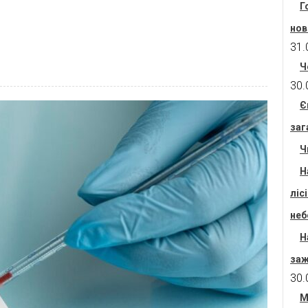
Г
нов
31.
Ч
30.
Є
заг
Ч
Н
ліс
неб
Н
заж
30.
М