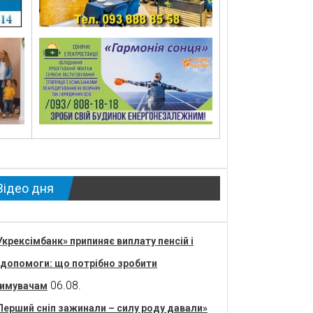
Відео дня
Укрексімбанк» припиняє виплату пенсій і
допомоги: що потрібно зробити
06.08.
имувачам
Перший сніп зажинали – силу роду давали»