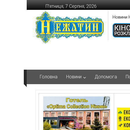
Перейти
П’ятниця, 7 Серпня, 2026
до
вмісту
Новини 
Головна
Новини
Допомога
П