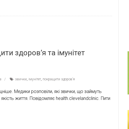
ти здоров’я та імунітет
в
звички
,
імунітет
,
покращити здоров’я
цніше. Медики розповіли, які звички, що займуть
кість життя. Повідомляє health.clevelandclinic. Пити