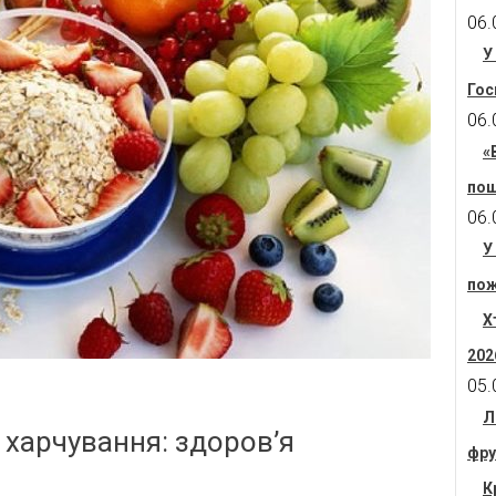
06.
У
Гос
06.
«
пош
06.
У
пож
Х
202
05.
Л
 харчування: здоров’я
фру
К