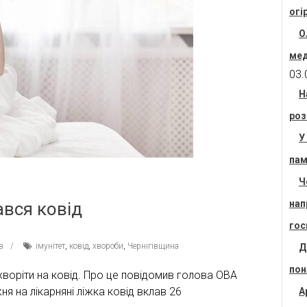
огі
О
мед
03.
Н
роз
У
пам
Ч
нап
ався ковід
гос
в
імунітет
,
ковід
,
хвороби
,
Чернігівщина
Д
пон
хворіти на ковід. Про це повідомив голова ОВА
я на лікарняні ліжка ковід вклав 26
А