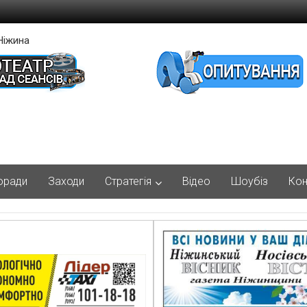
Ніжина
оради
Заходи
Стратегія
Відео
Шоубіз
Кон