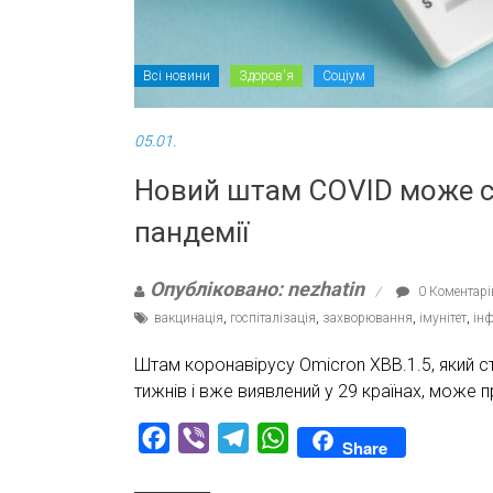
Всі новини
Здоров'я
Соціум
05.01.
Новий штам COVID може с
пандемії
Опубліковано: nezhatin
0 Коментарі
вакцинація
,
госпіталізація
,
захворювання
,
імунітет
,
інф
Штам коронавірусу Omicron XBB.1.5, який 
тижнів і вже виявлений у 29 країнах, може 
Facebook
Viber
Telegram
WhatsApp
Share