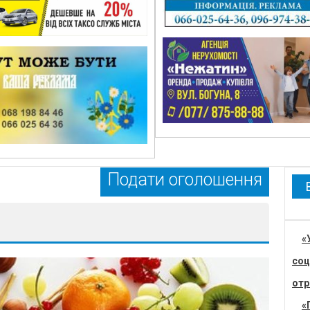
Подати оголошення
«
соц
отр
«