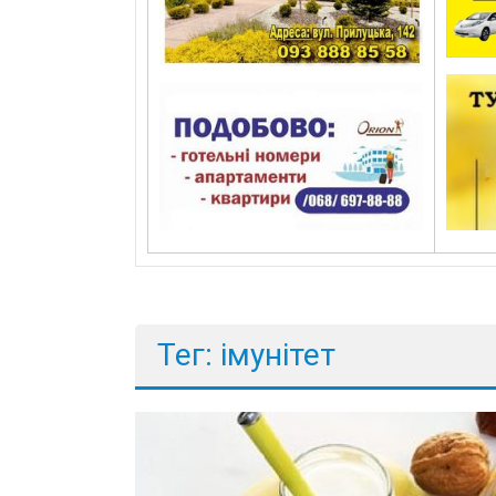
Тег: імунітет