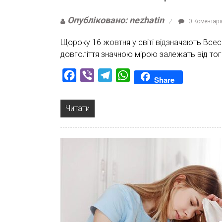
Опубліковано: nezhatin
0 Коментарі
Щороку 16 жовтня у світі відзначають Всесв
довголіття значною мірою залежать від то
Facebook
Viber
Telegram
WhatsApp
Share
Читати