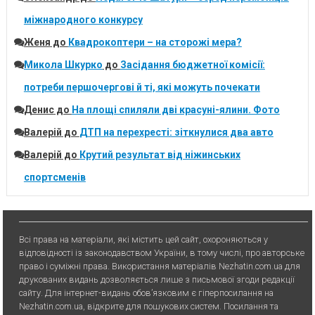
міжнародного конкурсу
Женя
до
Квадрокоптери – на сторожі мера?
Микола Шкурко
до
Засідання бюджетної комісії:
потреби першочергові й ті, які можуть почекати
Денис
до
На площі спиляли дві красуні-ялини. Фото
Валерій
до
ДТП на перехресті: зіткнулися два авто
Валерій
до
Крутий результат від ніжинських
спортсменів
Всі права на матеріали, які містить цей сайт, охороняються у
відповідності із законодавством України, в тому числі, про авторське
право і суміжні права. Використання матерiалiв Nezhatin.com.ua для
друкованих видань дозволяється лише з письмової згоди редакції
сайту. Для iнтернет-видань обов’язковим є гiперпосилання на
Nezhatin.com.ua, відкрите для пошукових систем. Посилання та