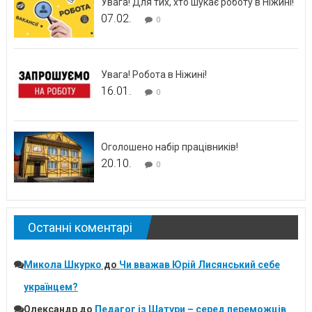
Увага! Для тих, хто шукає роботу в Ніжині!
07.02.
0
Увага! Робота в Ніжині!
16.01.
0
Оголошено набір працівників!
20.10.
0
Останні коментарі
Микола Шкурко
до
Чи вважав Юрій Лисянський себе
українцем?
Олександр
до
Педагог із Шатури – серед переможців