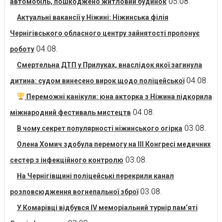
05.08.
автомобіль, пошкоджено житловий будинок
Актуальні вакансії у Ніжині: Ніжинська філія
Чернігівського обласного центру зайнятості пропонує
04.08.
роботу
Смертельна ДТП у Прилуках, внаслідок якої загинула
04.08.
дитина: судом винесено вирок щодо поліцейської
Переможні канікули: юна акторка з Ніжина підкорила
04.08.
міжнародний фестиваль мистецтв
03.08.
В чому секрет популярності ніжинського огірка
Олена Хомич здобула перемогу на ІІІ Конгресі медичних
03.08.
сестер з інфекційного контролю
На Чернігівщині поліцейські перекрили канал
03.08.
розповсюдження вогнепальної зброї
У Комарівці відбувся IV меморіальний турнір пам’яті