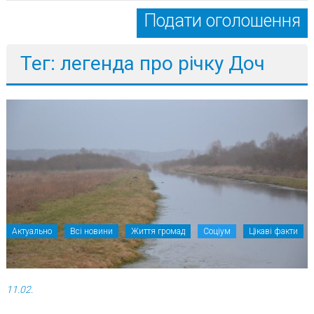
Подати оголошення
Тег: легенда про річку Доч
Актуально
Всі новини
Життя громад
Соціум
Цікаві факти
11.02.