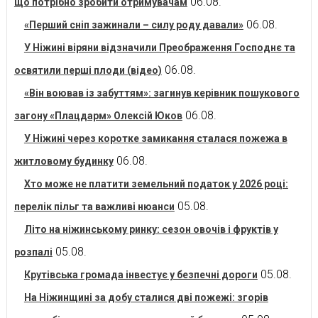
06.08.
що потрібно зробити отримувачам
06.08.
«Перший сніп зажинали – силу роду давали»
У Ніжині віряни відзначили Преображення Господнє та
06.08.
освятили перші плоди (відео)
«Він воював із забуттям»: загинув керівник пошукового
06.08.
загону «Плацдарм» Олексій Юков
У Ніжині через коротке замикання сталася пожежа в
06.08.
житловому будинку
Хто може не платити земельний податок у 2026 році:
05.08.
перелік пільг та важливі нюанси
Літо на ніжинському ринку: сезон овочів і фруктів у
05.08.
розпалі
05.08.
Крутівська громада інвестує у безпечні дороги
На Ніжинщині за добу сталися дві пожежі: згорів