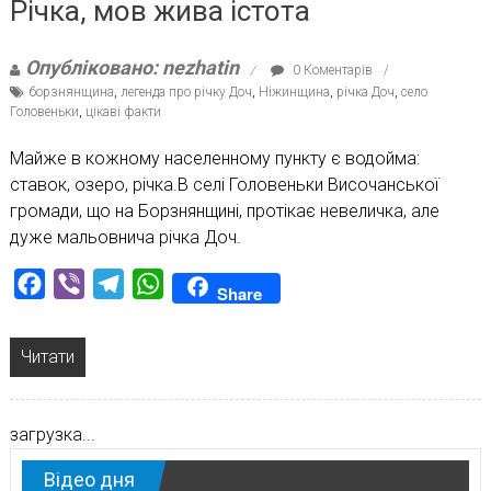
Річка, мов жива істота
Опубліковано: nezhatin
0 Коментарів
борзнянщина
,
легенда про річку Доч
,
Ніжинщина
,
річка Доч
,
село
Головеньки
,
цікаві факти
Майже в кожному населенному пункту є водойма:
ставок, озеро, річка.В селі Головеньки Височанської
громади, що на Борзнянщині, протікає невеличка, але
дуже мальовнича річка Доч.
Facebook
Viber
Telegram
WhatsApp
Share
Читати
загрузка...
Відео дня