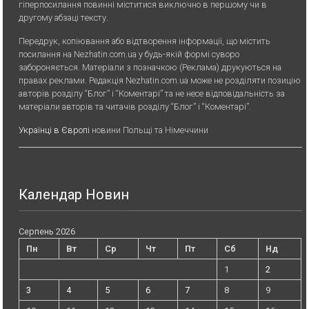
гіперпосилання повинні міститися виключно в першому чи в
другому абзаці тексту.
Передрук, копiювання або вiдтворення iнформацiї, що мiстить
посилання на Nezhatin.com.ua у будь-якiй формi суворо
забороняється. Матеріали з позначкою (Реклама) друкуються на
правах реклами. Редакція Nezhatin.com.ua може не розділяти позицію
авторів розділу “Блог” і “Коментарі” та не несе відповідальність за
матеріали авторів та читачів розділу “Блог” і “Коментарі”.
Українці в Європі
новини Польщі та Німеччини
Календар Новин
Серпень 2026
Пн
Вт
Ср
Чт
Пт
Сб
Нд
1
2
3
4
5
6
7
8
9