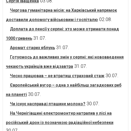
03.08.
Сергія Іващенка
Чергова гуманітарна місія: на Харківський напрямок
02.08.
доставили допомогу військовим і госпіталю
Доплата до пенсії у серпні: хто може отримати понад
31.07.
1000 гривень
31.07.
Аромат старих яблунь
Готуємось до важливих змін у серпні: які нововведення
31.07.
чекають українців вже відзавтра
30.07.
Чесно працював – не втратиш страховий стаж
Європейський вугор – одна з найбільш загадкових риб
30.07.
на планеті
30.07.
Чи існує насправді пташине молоко?
На Чернігівщині електромонтер натрапив у лісі на
російський дрон із позначкою радіаційної небезпеки
30.07.