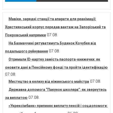
Мавіки, зарядні станції та апарати для реанімації:
Християнський корпус передав вантаж на Запорізький та
07.08.
Покровський напрямки
На Бахмаччині рятуватимуть Будинок Кочубея від
07.08.
подальшого руйнування
Отримали ID-картку замість паспорта-книжечки: як
оновити дані в Пенсійному фонді та пройти ідентифікацію
07.08.
07.08.
Мистецтво в келиху від ніжинського майстра
Державна допомога “Пакунок школяра”: як звернутись
07.08.
за виплатою
«Укрексімбанк» припиняє виплату пенсій і соцдопомоги: