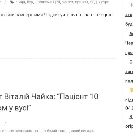
в
лікарі
,
Лор
,
Ніжинська ЦРЛ
,
окуліст
,
прийом
,
УЗД
,
хірург
Н
 новини найпершими? Підписуйтесь на наш Telegram
зго
буд
А
Чер
про
С
заг
пол
Віталій Чайка: “Пацієнт 10
під
м у вусі”
04.
В
в
огі
не свято отоларингологів
,
робочий стаж
,
цікавий випадок