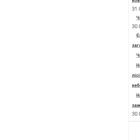
нов
31.
Ч
30.
Є
заг
Ч
Н
ліс
неб
Н
заж
30.