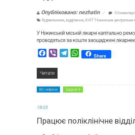
Опубліковано: nezhatin
0 Коментарі
будівельники
,
відділення
,
КНП "Ніжинська центральна м
У Ніжинській міській лікарні капітально ре
проводяться за кошти заощаджені лікарнею 
Facebook
Viber
Telegram
WhatsApp
Share
Читати
Всі новини
Здоров'я
18.03.
Працює поліклінічне відді