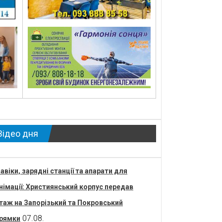
Відео дня
авіки, зарядні станції та апарати для
німації: Християнський корпус передав
таж на Запорізький та Покровський
07.08.
рямки