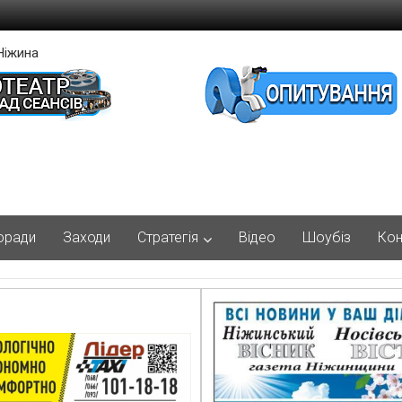
Ніжина
оради
Заходи
Стратегія
Відео
Шоубіз
Кон