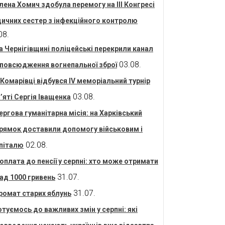
лена Хомич здобула перемогу на ІІІ Конгресі
ичних сестер з інфекційного контролю
08.
а Чернігівщині поліцейські перекрили канал
03.08.
повсюдження вогнепальної зброї
 Комарівці відбувся IV меморіальний турнір
03.08.
’яті Сергія Іващенка
ергова гуманітарна місія: на Харківський
рямок доставили допомогу військовим і
02.08.
піталю
оплата до пенсії у серпні: хто може отримати
31.07.
ад 1000 гривень
31.07.
ромат старих яблунь
отуємось до важливих змін у серпні: які