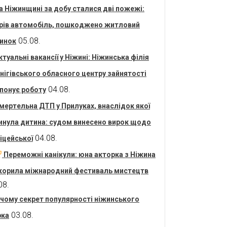
а Ніжинщині за добу сталися дві пожежі:
рів автомобіль, пошкоджено житловий
05.08.
инок
ктуальні вакансії у Ніжині: Ніжинська філія
нігівського обласного центру зайнятості
04.08.
понує роботу
мертельна ДТП у Прилуках, внаслідок якої
инула дитина: судом винесено вирок щодо
04.08.
іцейської
Переможні канікули: юна акторка з Ніжина
корила міжнародний фестиваль мистецтв
08.
 чому секрет популярності ніжинського
03.08.
рка