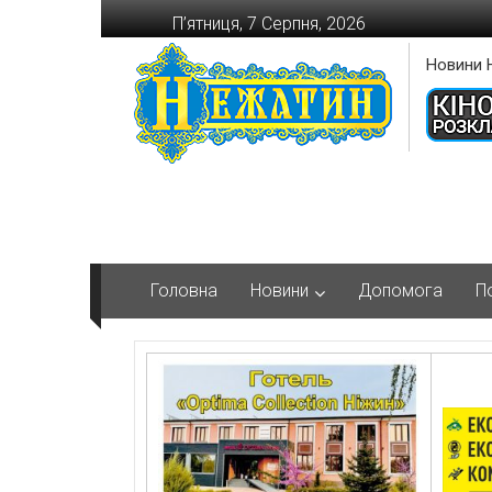
Перейти
П’ятниця, 7 Серпня, 2026
до
вмісту
Новини 
Головна
Новини
Допомога
П