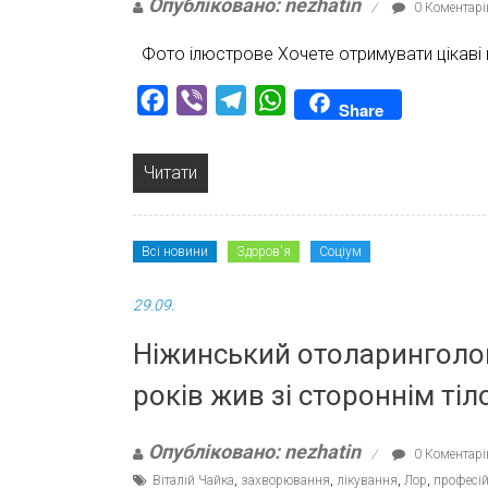
Опубліковано: nezhatin
0 Коментарі
Фото ілюстрове Хочете отримувати цікаві
Facebook
Viber
Telegram
WhatsApp
Share
Читати
Всі новини
Здоров'я
Соціум
29.09.
Ніжинський отоларинголог 
років жив зі стороннім тіло
Опубліковано: nezhatin
0 Коментарі
Віталій Чайка
,
захворювання
,
лікування
,
Лор
,
професій