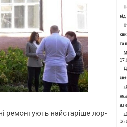
Н
від
О
кни
та 
М
07.
Д
зве
«
соц
отр
рні ремонтують найстаріше лор-
«
06.