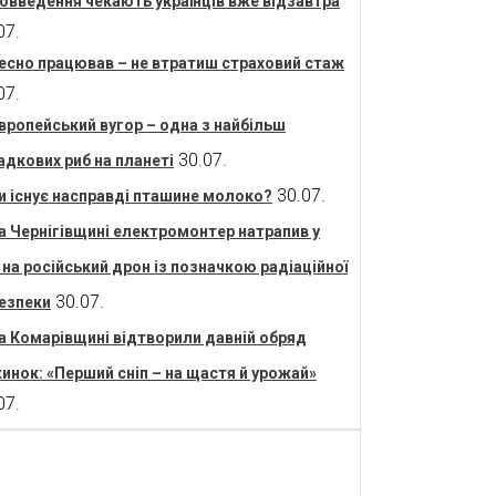
овведення чекають українців вже відзавтра
07.
есно працював – не втратиш страховий стаж
07.
вропейський вугор – одна з найбільш
30.07.
адкових риб на планеті
30.07.
и існує насправді пташине молоко?
а Чернігівщині електромонтер натрапив у
і на російський дрон із позначкою радіаційної
30.07.
езпеки
а Комарівщині відтворили давній обряд
инок: «Перший сніп – на щастя й урожай»
07.