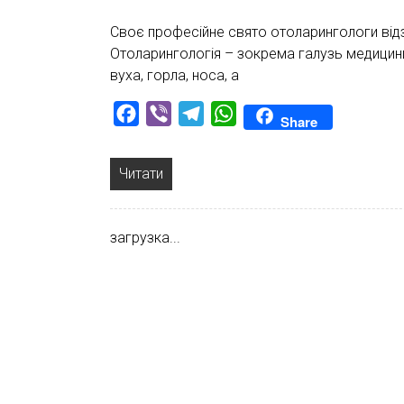
Своє професійне свято отоларингологи від
Отоларингологія – зокрема галузь медицини, 
вуха, горла, носа, а
Facebook
Viber
Telegram
WhatsApp
Share
Читати
загрузка...