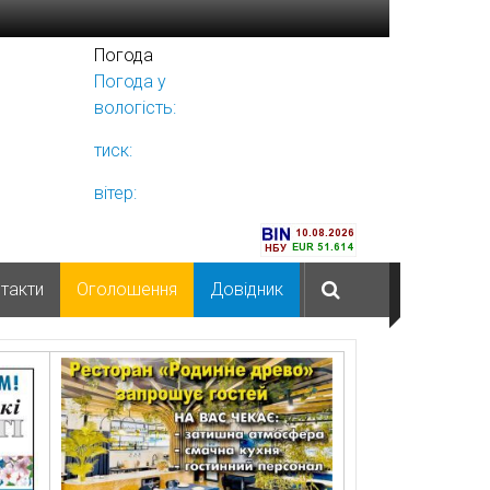
Погода
Погода у
Ніжині
вологість:
тиск:
вітер:
такти
Оголошення
Довідник