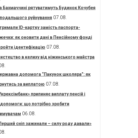
а Бахмаччині рятуватимуть Будинок Кочубея
07.08.
 подальшого руйнування
тримали ID-картку замість паспорта-
жечки: як оновити дані в Пенсійному фонді
07.08.
пройти ідентифікацію
истецтво в келиху від ніжинського майстра
08.
ержавна допомога “Пакунок школяра”: як
07.08.
рнутись за виплатою
Укрексімбанк» припиняє виплату пенсій і
допомоги: що потрібно зробити
06.08.
имувачам
Перший сніп зажинали – силу роду давали»
08.