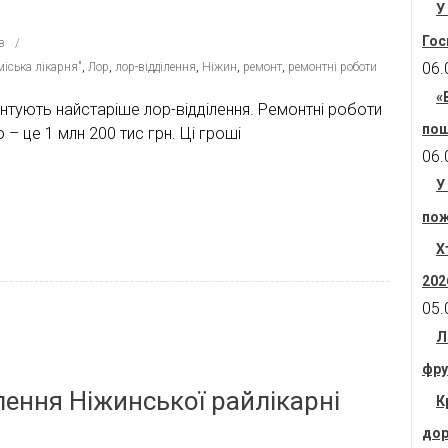
У
Гос
в
06.
іська лікарня"
,
Лор
,
лор-відділення
,
Ніжин
,
ремонт
,
ремонтні роботи
«
монтують найстаріше лор-відділення. Ремонтні роботи
пош
– це 1 млн 200 тис грн. Ці гроші
06.
У
пож
Х
202
05.
Л
фру
лення Ніжинської райлікарні
К
дор