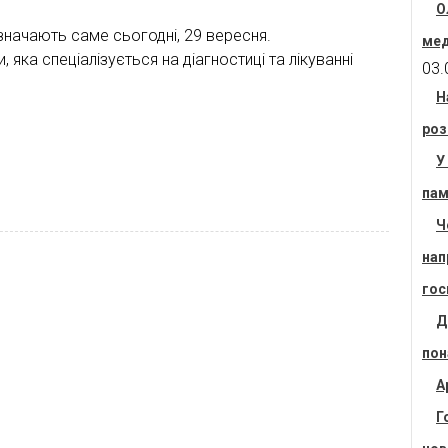
О
значають саме сьогодні, 29 вересня.
мед
яка спеціалізується на діагностиці та лікуванні
03.
Н
роз
У
пам
Ч
нап
гос
Д
пон
А
Г