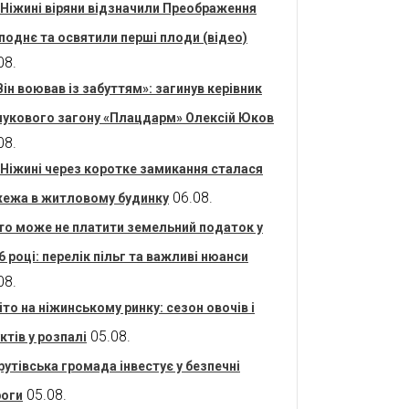
 Ніжині віряни відзначили Преображення
поднє та освятили перші плоди (відео)
08.
Він воював із забуттям»: загинув керівник
укового загону «Плацдарм» Олексій Юков
08.
 Ніжині через коротке замикання сталася
06.08.
ежа в житловому будинку
то може не платити земельний податок у
6 році: перелік пільг та важливі нюанси
08.
іто на ніжинському ринку: сезон овочів і
05.08.
ктів у розпалі
рутівська громада інвестує у безпечні
05.08.
оги