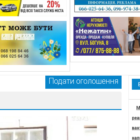
Подати оголошення
М
реа
ван
нап