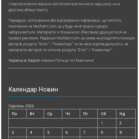
гіперпосилання повинні міститися виключно в першому чи в
другому абзаці тексту.
Передрук, копiювання або вiдтворення iнформацiї, що мiстить
посилання на Nezhatin.com.ua у будь-якiй формi суворо
забороняється. Матеріали з позначкою (Реклама) друкуються на
правах реклами. Редакція Nezhatin.com.ua може не розділяти позицію
авторів розділу “Блог” і “Коментарі” та не несе відповідальність за
матеріали авторів та читачів розділу “Блог” і “Коментарі”.
Українці в Європі
новини Польщі та Німеччини
Календар Новин
Серпень 2026
Пн
Вт
Ср
Чт
Пт
Сб
Нд
1
2
3
4
5
6
7
8
9