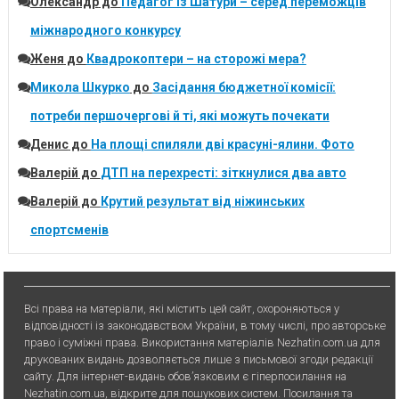
Олександр
до
Педагог із Шатури – серед переможців
міжнародного конкурсу
Женя
до
Квадрокоптери – на сторожі мера?
Микола Шкурко
до
Засідання бюджетної комісії:
потреби першочергові й ті, які можуть почекати
Денис
до
На площі спиляли дві красуні-ялини. Фото
Валерій
до
ДТП на перехресті: зіткнулися два авто
Валерій
до
Крутий результат від ніжинських
спортсменів
Всі права на матеріали, які містить цей сайт, охороняються у
відповідності із законодавством України, в тому числі, про авторське
право і суміжні права. Використання матерiалiв Nezhatin.com.ua для
друкованих видань дозволяється лише з письмової згоди редакції
сайту. Для iнтернет-видань обов’язковим є гiперпосилання на
Nezhatin.com.ua, відкрите для пошукових систем. Посилання та