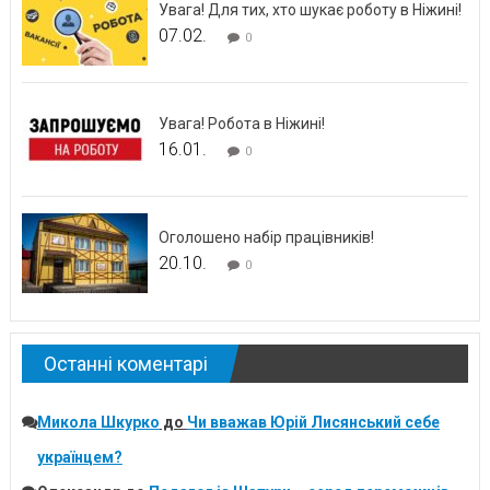
Увага! Для тих, хто шукає роботу в Ніжині!
07.02.
0
Увага! Робота в Ніжині!
16.01.
0
Оголошено набір працівників!
20.10.
0
Останні коментарі
Микола Шкурко
до
Чи вважав Юрій Лисянський себе
українцем?