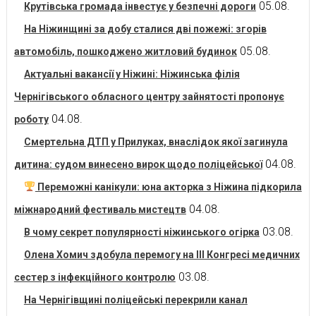
05.08.
Крутівська громада інвестує у безпечні дороги
На Ніжинщині за добу сталися дві пожежі: згорів
05.08.
автомобіль, пошкоджено житловий будинок
Актуальні вакансії у Ніжині: Ніжинська філія
Чернігівського обласного центру зайнятості пропонує
04.08.
роботу
Смертельна ДТП у Прилуках, внаслідок якої загинула
04.08.
дитина: судом винесено вирок щодо поліцейської
Переможні канікули: юна акторка з Ніжина підкорила
04.08.
міжнародний фестиваль мистецтв
03.08.
В чому секрет популярності ніжинського огірка
Олена Хомич здобула перемогу на ІІІ Конгресі медичних
03.08.
сестер з інфекційного контролю
На Чернігівщині поліцейські перекрили канал