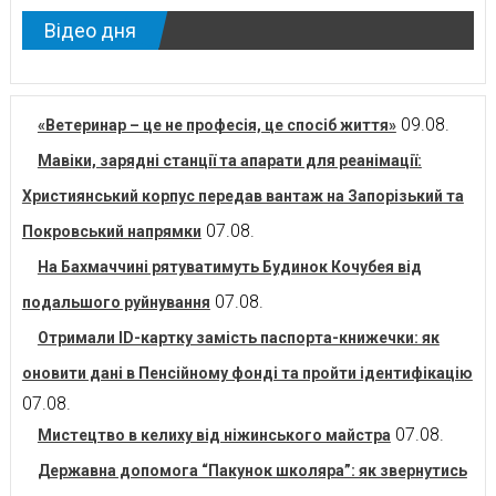
Відео дня
09.08.
«Ветеринар – це не професія, це спосіб життя»
Мавіки, зарядні станції та апарати для реанімації:
Християнський корпус передав вантаж на Запорізький та
07.08.
Покровський напрямки
На Бахмаччині рятуватимуть Будинок Кочубея від
07.08.
подальшого руйнування
Отримали ID-картку замість паспорта-книжечки: як
оновити дані в Пенсійному фонді та пройти ідентифікацію
07.08.
07.08.
Мистецтво в келиху від ніжинського майстра
Державна допомога “Пакунок школяра”: як звернутись