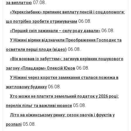
07.08.
за виплатою
«Укрексімбанк» припиняє виплату пенсій і соцдопомоги:
06.08.
що потрібно зробити отримувачам
06.08.
«Перший сніп зажинали – силу роду давали»
У Ніжині віряни відзначили Преображення Господнє та
06.08.
освятили перші плоди (відео)
«Він воював із забуттям»: загинув керівник пошукового
06.08.
загону «Плацдарм» Олексій Юков
У Ніжині через коротке замикання сталася пожежа в
06.08.
житловому будинку
Хто може не платити земельний податок у 2026 році:
05.08.
перелік пільг та важливі нюанси
Літо на ніжинському ринку: сезон овочів і фруктів у
05.08.
розпалі