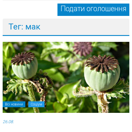
Подати оголошення
Тег: мак
Всі новини
Соціум
26.08.