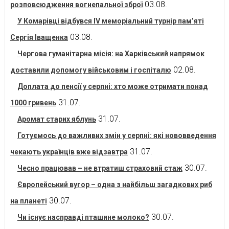
03.08.
розповсюдження вогнепальної зброї
У Комарівці відбувся IV меморіальний турнір пам’яті
03.08.
Сергія Іващенка
Чергова гуманітарна місія: на Харківський напрямок
02.08.
доставили допомогу військовим і госпіталю
Доплата до пенсії у серпні: хто може отримати понад
31.07.
1000 гривень
31.07.
Аромат старих яблунь
Готуємось до важливих змін у серпні: які нововведення
31.07.
чекають українців вже відзавтра
30.07.
Чесно працював – не втратиш страховий стаж
Європейський вугор – одна з найбільш загадкових риб
30.07.
на планеті
30.07.
Чи існує насправді пташине молоко?