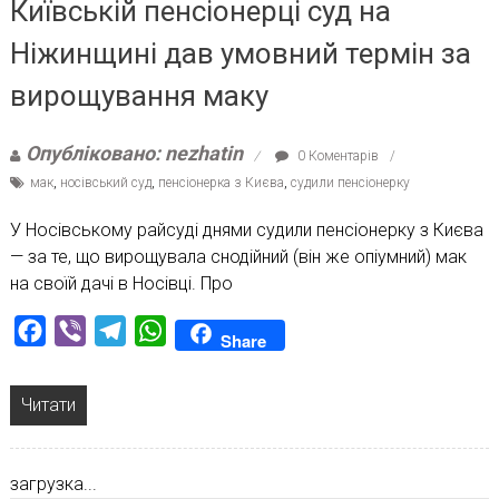
Київській пенсіонерці суд на
Ніжинщині дав умовний термін за
вирощування маку
Опубліковано: nezhatin
0 Коментарів
мак
,
носівський суд
,
пенсіонерка з Києва
,
судили пенсіонерку
У Носівському райсуді днями суди­ли пенсіонерку з Києва
— за те, що вирощувала снодій­ний (він же опіумний) мак
на своїй дачі в Носівці. Про
Facebook
Viber
Telegram
WhatsApp
Share
Читати
загрузка...