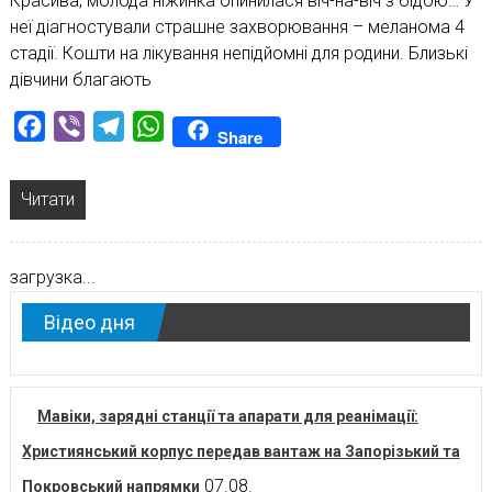
Красива, молода ніжинка опинилася віч-на-віч з бідою… У
неї діагностували страшне захворювання – меланома 4
стадії. Кошти на лікування непідйомні для родини. Близькі
дівчини благають
Facebook
Viber
Telegram
WhatsApp
Share
Читати
загрузка...
Відео дня
Мавіки, зарядні станції та апарати для реанімації:
Християнський корпус передав вантаж на Запорізький та
07.08.
Покровський напрямки