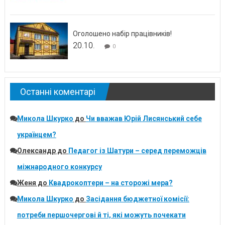
Оголошено набір працівників!
20.10.
0
Останні коментарі
Микола Шкурко
до
Чи вважав Юрій Лисянський себе
українцем?
Олександр
до
Педагог із Шатури – серед переможців
міжнародного конкурсу
Женя
до
Квадрокоптери – на сторожі мера?
Микола Шкурко
до
Засідання бюджетної комісії:
потреби першочергові й ті, які можуть почекати