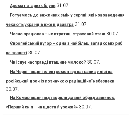
31.07.
Аромат старих яблунь
Готуємось до важливих змін у серпні: які нововведення
31.07.
чекають українців вже відзавтра
30.07.
Чесно працював – не втратиш страховий стаж
Європейський вугор – одна з найбільш загадкових риб
30.07.
на планеті
30.07.
Чи існує насправді пташине молоко?
На Чернігівщині електромонтер натрапив у лісі на
російський дрон із позначкою радіаційної небезпеки
30.07.
На Комарівщині відтворили давній обряд зажинок:
30.07.
«Перший сніп – на щастя й урожай»