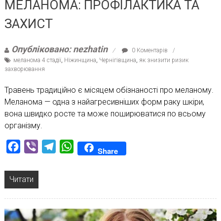
МЕЛАНОМА: ПРОФІЛАКТИКА ТА
ЗАХИСТ
Опубліковано: nezhatin
0 Коментарів
меланома 4 стадії
,
Ніжинщина
,
Чернігівщина
,
як знизити ризик
захворювання
Травень традиційно є місяцем обізнаності про меланому.
Меланома — одна з найагресивніших форм раку шкіри,
вона швидко росте та може поширюватися по всьому
організму.
Facebook
Viber
Telegram
WhatsApp
Share
Читати