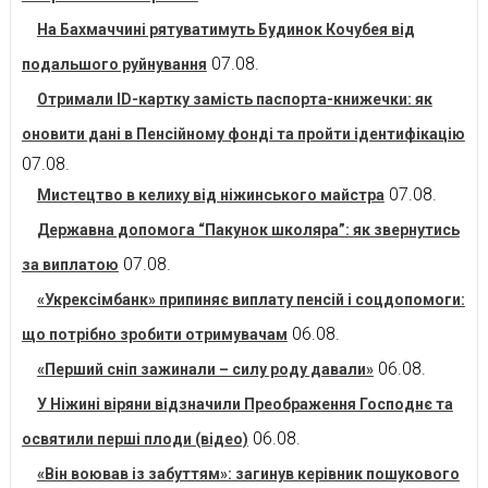
На Бахмаччині рятуватимуть Будинок Кочубея від
07.08.
подальшого руйнування
Отримали ID-картку замість паспорта-книжечки: як
оновити дані в Пенсійному фонді та пройти ідентифікацію
07.08.
07.08.
Мистецтво в келиху від ніжинського майстра
Державна допомога “Пакунок школяра”: як звернутись
07.08.
за виплатою
«Укрексімбанк» припиняє виплату пенсій і соцдопомоги:
06.08.
що потрібно зробити отримувачам
06.08.
«Перший сніп зажинали – силу роду давали»
У Ніжині віряни відзначили Преображення Господнє та
06.08.
освятили перші плоди (відео)
«Він воював із забуттям»: загинув керівник пошукового