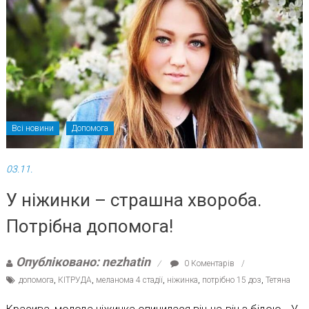
Всі новини
Допомога
03.11.
У ніжинки – страшна хвороба.
Потрібна допомога!
Опубліковано: nezhatin
0 Коментарів
допомога
,
КІТРУДА
,
меланома 4 стадії
,
ніжинка
,
потрібно 15 доз
,
Тетяна