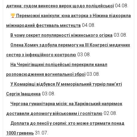
04.08.
дитина: судом винесено вирок щодо поліцейської
Переможні канікули: юна акторка з Ніжина підкорила
04.08.
міжнародний фестиваль мистецтв
03.08.
В чому секрет популярності ніжинського огірка
Олена Хомич здобула перемогу на ІІІ Конгресі медичних
03.08.
сестер з інфекційного контролю
На Чернігівщині поліцейські перекрили канал
03.08.
розповсюдження вогнепальної зброї
У Комарівці відбувся IV меморіальний турнір пам’яті
03.08.
Сергія Іващенка
Чергова гуманітарна місія: на Харківський напрямок
02.08.
доставили допомогу військовим і госпіталю
Доплата до пенсії у серпні: хто може отримати понад
31.07.
1000 гривень