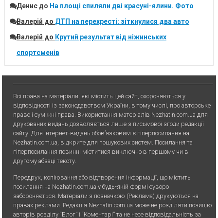
Денис
до
На площі спиляли дві красуні-ялини. Фото
Валерій
до
ДТП на перехресті: зіткнулися два авто
Валерій
до
Крутий результат від ніжинських
спортсменів
Всі права на матеріали, які містить цей сайт, охороняються у
відповідності із законодавством України, в тому числі, про авторське
право і суміжні права. Використання матерiалiв Nezhatin.com.ua для
друкованих видань дозволяється лише з письмової згоди редакції
сайту. Для iнтернет-видань обов’язковим є гiперпосилання на
Nezhatin.com.ua, відкрите для пошукових систем. Посилання та
гіперпосилання повинні міститися виключно в першому чи в
другому абзаці тексту.
Передрук, копiювання або вiдтворення iнформацiї, що мiстить
посилання на Nezhatin.com.ua у будь-якiй формi суворо
забороняється. Матеріали з позначкою (Реклама) друкуються на
правах реклами. Редакція Nezhatin.com.ua може не розділяти позицію
авторів розділу “Блог” і “Коментарі” та не несе відповідальність за