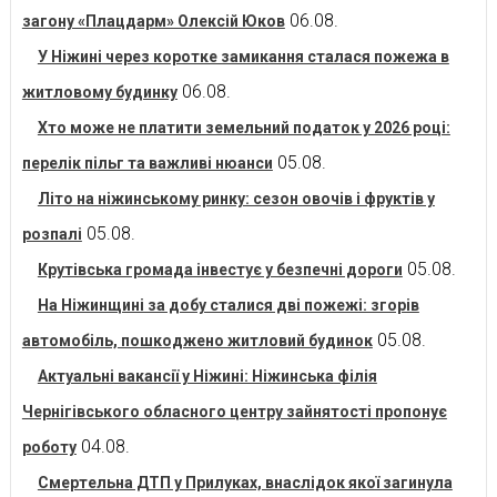
06.08.
загону «Плацдарм» Олексій Юков
У Ніжині через коротке замикання сталася пожежа в
06.08.
житловому будинку
Хто може не платити земельний податок у 2026 році:
05.08.
перелік пільг та важливі нюанси
Літо на ніжинському ринку: сезон овочів і фруктів у
05.08.
розпалі
05.08.
Крутівська громада інвестує у безпечні дороги
На Ніжинщині за добу сталися дві пожежі: згорів
05.08.
автомобіль, пошкоджено житловий будинок
Актуальні вакансії у Ніжині: Ніжинська філія
Чернігівського обласного центру зайнятості пропонує
04.08.
роботу
Смертельна ДТП у Прилуках, внаслідок якої загинула