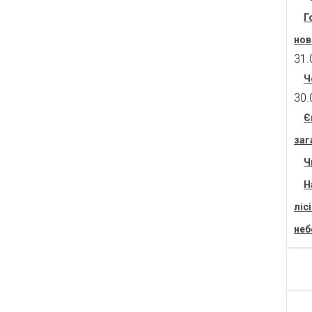
Г
нов
31.
Ч
30.
Є
заг
Ч
Н
ліс
неб