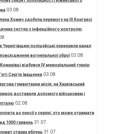
 чому секрет популярності ніжинського
03.08.
рка
лена Хомич здобула перемогу на ІІІ Конгресі
ичних сестер з інфекційного контролю
08.
а Чернігівщині поліцейські перекрили канал
03.08.
повсюдження вогнепальної зброї
 Комарівці відбувся IV меморіальний турнір
03.08.
’яті Сергія Іващенка
ергова гуманітарна місія: на Харківський
рямок доставили допомогу військовим і
02.08.
піталю
оплата до пенсії у серпні: хто може отримати
31.07.
ад 1000 гривень
31.07.
ромат старих яблунь