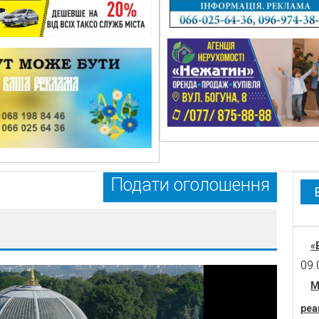
Подати оголошення
«
09.
М
реа