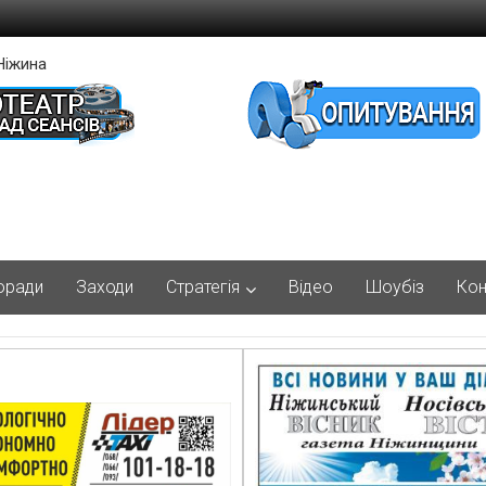
Ніжина
оради
Заходи
Стратегія
Відео
Шоубіз
Кон