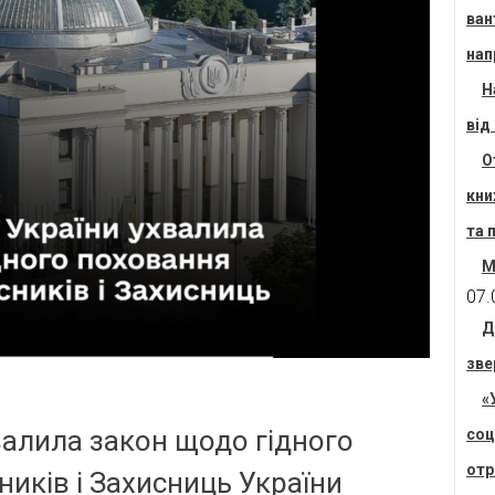
ван
нап
Н
від
О
кни
та 
М
07.
Д
зве
«
валила закон щодо гідного
соц
отр
иків і Захисниць України