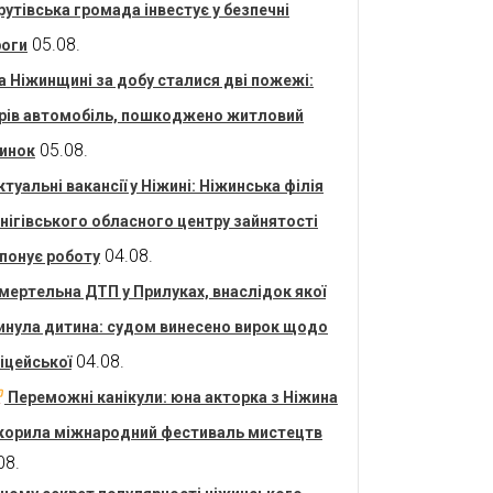
рутівська громада інвестує у безпечні
05.08.
оги
а Ніжинщині за добу сталися дві пожежі:
рів автомобіль, пошкоджено житловий
05.08.
инок
ктуальні вакансії у Ніжині: Ніжинська філія
нігівського обласного центру зайнятості
04.08.
понує роботу
мертельна ДТП у Прилуках, внаслідок якої
инула дитина: судом винесено вирок щодо
04.08.
іцейської
Переможні канікули: юна акторка з Ніжина
корила міжнародний фестиваль мистецтв
08.