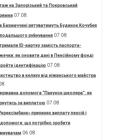
таж на Запорізький та Покровський
07.08.
рямки
а Бахмаччині рятуватимуть Будинок Кочубея
07.08.
 подальшого руйнування
тримали ID-картку замість паспорта-
жечки: як оновити дані в Пенсійному фонді
07.08.
пройти ідентифікацію
истецтво в келиху від ніжинського майстра
08.
ержавна допомога “Пакунок школяра”: як
07.08.
рнутись за виплатою
Укрексімбанк» припиняє виплату пенсій і
допомоги: що потрібно зробити
06.08.
имувачам