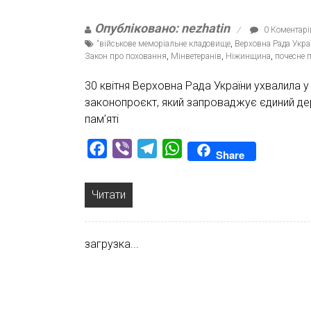
Опубліковано: nezhatin
0 Коментарі
“військове меморіальне кладовище
,
Верховна Рада Укра
Закон про поховання
,
Мінветеранів
,
Ніжинщина
,
почесне 
30 квітня Верховна Рада України ухвалила у
законопроєкт, який запроваджує єдиний де
пам’яті
Facebook
Viber
Telegram
WhatsApp
Share
Читати
загрузка...