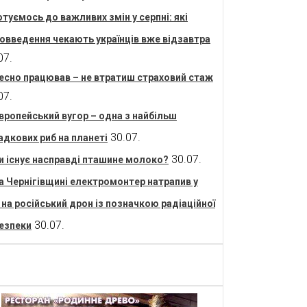
отуємось до важливих змін у серпні: які
овведення чекають українців вже відзавтра
07.
есно працював – не втратиш страховий стаж
07.
вропейський вугор – одна з найбільш
30.07.
адкових риб на планеті
30.07.
и існує насправді пташине молоко?
а Чернігівщині електромонтер натрапив у
і на російський дрон із позначкою радіаційної
30.07.
езпеки