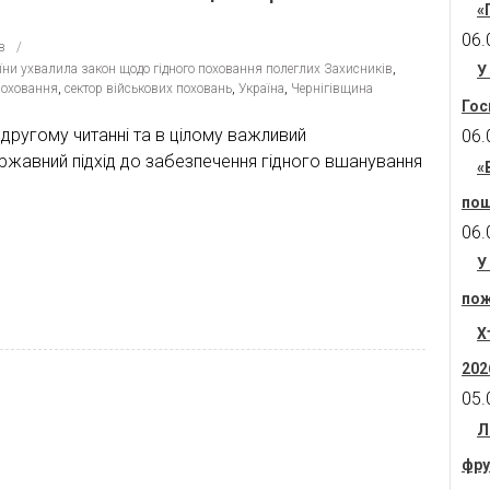
«
06.
в
їни ухвалила закон щодо гідного поховання полеглих Захисників
,
У
поховання
,
сектор військових поховань
,
Україна
,
Чернігівщина
Гос
 другому читанні та в цілому важливий
06.
ржавний підхід до забезпечення гідного вшанування
«
пош
06.
У
пож
Х
202
05.
Л
фру