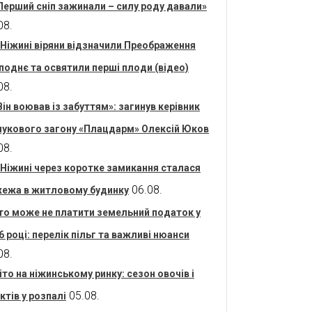
Перший сніп зажинали – силу роду давали»
08.
 Ніжині віряни відзначили Преображення
поднє та освятили перші плоди (відео)
08.
Він воював із забуттям»: загинув керівник
укового загону «Плацдарм» Олексій Юков
08.
 Ніжині через коротке замикання сталася
06.08.
ежа в житловому будинку
то може не платити земельний податок у
6 році: перелік пільг та важливі нюанси
08.
іто на ніжинському ринку: сезон овочів і
05.08.
ктів у розпалі