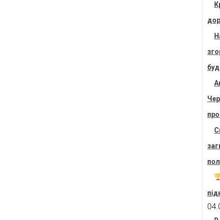
К
дор
Н
зго
буд
А
Чер
про
С
заг
пол
під
04.