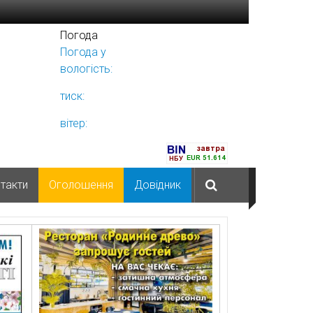
Погода
Погода у
Ніжині
вологість:
тиск:
вітер:
такти
Оголошення
Довідник