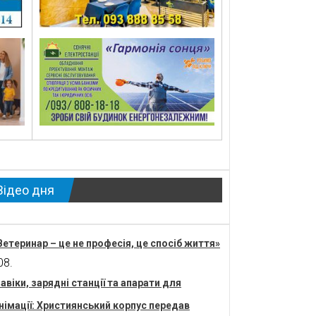
Відео дня
Ветеринар – це не професія, це спосіб життя»
08.
авіки, зарядні станції та апарати для
німації: Християнський корпус передав