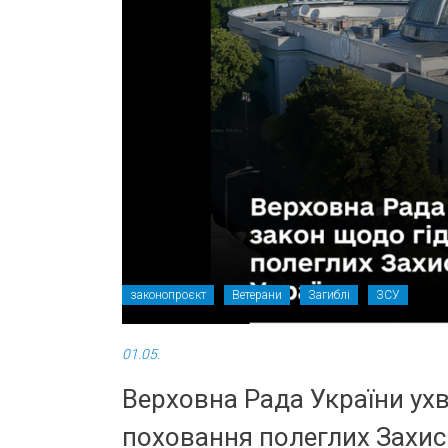
законопроєкт
Ветерани
Загиблі
ЗСУ
01.05.
Верховна Рада України ух
поховання полеглих Захисн