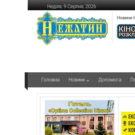
Перейти
Неділя, 9 Серпня, 2026
до
вмісту
Новини 
Головна
Новини
Допомога
П