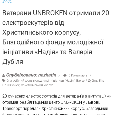
27.06.
Ветерани UNBROKEN отримали 20
електроскутерів від
Християнського корпусу,
Благодійного фонду молодіжної
ініціативи «Надія» та Валерія
Дубіля
Опубліковано: nezhatin
0 Коментарів
благодійний фонд молодіжної ініціативи "Надія"
,
Валерій Дубіль
,
Віта
Присяжнюк
,
Християнський корпус
20 сучасних електроскутерів для ветеранів з ампутаціями
отримав реабілітаційний центр UNBROKEN у Львові.
Транспорт передали Християнський корпус, Благодійний
фонд молодіжної ініціативи «Надія», голова наглядової