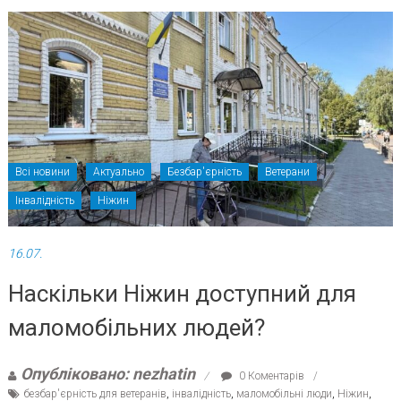
Всі новини
Актуально
Безбар'єрність
Ветерани
Інвалідність
Ніжин
16.07.
Наскільки Ніжин доступний для
маломобільних людей?
Опубліковано: nezhatin
0 Коментарів
безбар'єрність для ветеранів
,
інвалідність
,
маломобільні люди
,
Ніжин
,