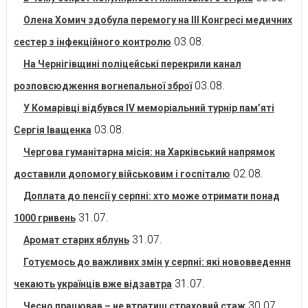
Олена Хомич здобула перемогу на ІІІ Конгресі медичних
03.08.
сестер з інфекційного контролю
На Чернігівщині поліцейські перекрили канал
03.08.
розповсюдження вогнепальної зброї
У Комарівці відбувся IV меморіальний турнір пам’яті
03.08.
Сергія Іващенка
Чергова гуманітарна місія: на Харківський напрямок
02.08.
доставили допомогу військовим і госпіталю
Доплата до пенсії у серпні: хто може отримати понад
31.07.
1000 гривень
31.07.
Аромат старих яблунь
Готуємось до важливих змін у серпні: які нововведення
31.07.
чекають українців вже відзавтра
30.07.
Чесно працював – не втратиш страховий стаж