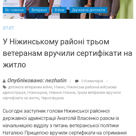
Всі новини
Ветерани
Війна
Державна допомога
07.07.
У Ніжинському районі трьом
ветеранам вручили сертифікати на
житло
Опубліковано: nezhatin
0 Коментарів
допомога ветеранам війни
,
Ніжин
,
Ніжинська районна військова
адміністрація
,
Ніжинщина
,
Новини Ніжина
,
трьом ветеранам вручили
сертифікати на житло
,
Чернігівщина
Сьогодні заступник голови Ніжинської районної
державної адміністрації Анатолій Власенко разом із
начальницею відділу з питань ветеранської політики
Наталією Прищепою вручили сертифікати на отримання