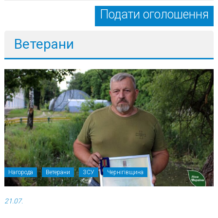
Подати оголошення
Ветерани
Нагорода
Ветерани
ЗСУ
Чернігівщина
21.07.