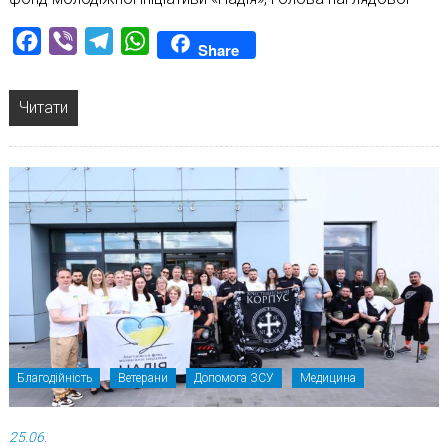
Facebook
Viber
Telegram
WhatsApp
Share
Читати
Благодійність
Ветерани
Допомога ЗСУ
Медицина
25.06.