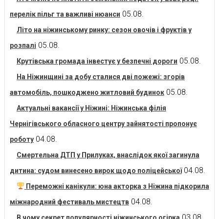
05.08.
перелік пільг та важливі нюанси
Літо на ніжинському ринку: сезон овочів і фруктів у
05.08.
розпалі
05.08.
Крутівська громада інвестує у безпечні дороги
На Ніжинщині за добу сталися дві пожежі: згорів
05.08.
автомобіль, пошкоджено житловий будинок
Актуальні вакансії у Ніжині: Ніжинська філія
Чернігівського обласного центру зайнятості пропонує
04.08.
роботу
Смертельна ДТП у Прилуках, внаслідок якої загинула
04.08.
дитина: судом винесено вирок щодо поліцейської
Переможні канікули: юна акторка з Ніжина підкорила
04.08.
міжнародний фестиваль мистецтв
03.08.
В чому секрет популярності ніжинського огірка