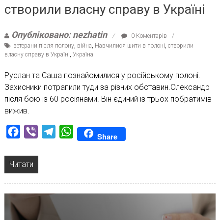
створили власну справу в Україні
Опубліковано: nezhatin
0 Коментарів
ветерани після полону
,
війна
,
Навчилися шити в полоні
,
створили
власну справу в Україні
,
Україна
Руслан та Саша познайомилися у російському полоні.
Захисники потрапили туди за різних обставин.Олександр
після бою із 60 росіянами. Він єдиний із трьох побратимів
вижив.
Facebook
Viber
Telegram
WhatsApp
Share
Читати