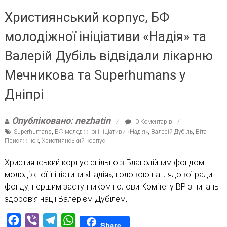
Християнський корпус, БФ
молодіжної ініціативи «Надія» та
Валерій Дубіль відвідали лікарню
Мечникова та Superhumans у
Дніпрі
Опубліковано: nezhatin
0 Коментарів
Superhumans
,
БФ молодіжної ініціативи «Надія»
,
Валерій Дубіль
,
Віта
Присяжнюк
,
Християнський корпус
Християнський корпус спільно з Благодійним фондом
молодіжної ініціативи «Надія», головою наглядової ради
фонду, першим заступником голови Комітету ВР з питань
здоров’я нації Валерієм Дубілем,
Facebook
Viber
Telegram
WhatsApp
Share