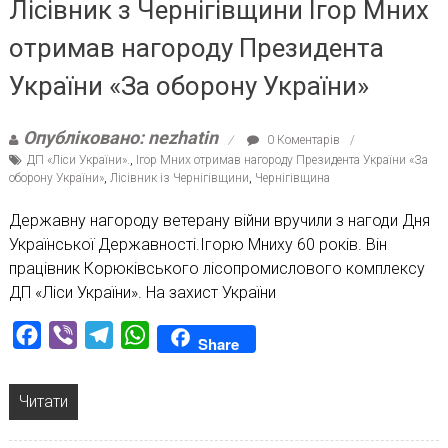
Лісівник з Чернігівщини Ігор Мних
отримав нагороду Президента
України «За оборону України»
Опубліковано: nezhatin
0 Коментарів
ДП «Ліси України».
,
Ігор Мних отримав нагороду Президента України «За
оборону України»
,
Лісівник із Чернігівщини
,
Чернігівщина
Державну нагороду ветерану війни вручили з нагоди Дня
Української Державності.Ігорю Мниху 60 років. Він
працівник Корюківського лісопромислового комплексу
ДП «Ліси України». На захист України
Facebook
Viber
Telegram
WhatsApp
Share
Читати