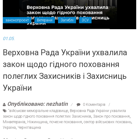
законопроєкт
Ветерани
Загиблі
ЗСУ
01.05.
Верховна Рада України ухвалила
закон щодо гідного поховання
полеглих Захисників і Захисниць
України
Опубліковано: nezhatin
0 Коментарів
“військове меморіальне кладовище
,
Верховна Рада України ухвалила
закон щодо гідного поховання полеглих Захисників
,
Закон про поховання
,
Мінветеранів
,
Ніжинщина
,
почесне поховання
,
сектор військових поховань
,
Україна
,
Чернігівщина