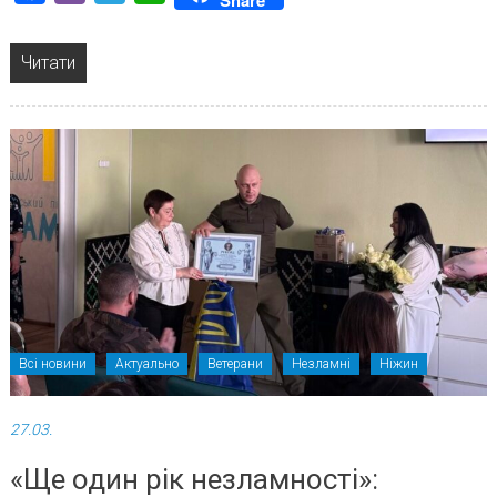
Читати
Всі новини
Актуально
Ветерани
Незламні
Ніжин
27.03.
«Ще один рік незламності»: