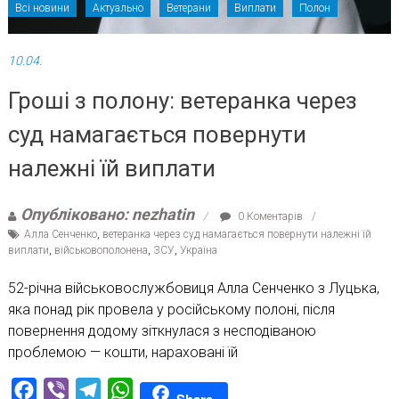
Всі новини
Актуально
Ветерани
Виплати
Полон
10.04.
Гроші з полону: ветеранка через
суд намагається повернути
належні їй виплати
Опубліковано: nezhatin
0 Коментарів
Алла Сенченко
,
ветеранка через суд намагається повернути належні їй
виплати
,
військовополонена
,
ЗСУ
,
Україна
52-річна військовослужбовиця Алла Сенченко з Луцька,
яка понад рік провела у російському полоні, після
повернення додому зіткнулася з несподіваною
проблемою — кошти, нараховані їй
Facebook
Viber
Telegram
WhatsApp
Share