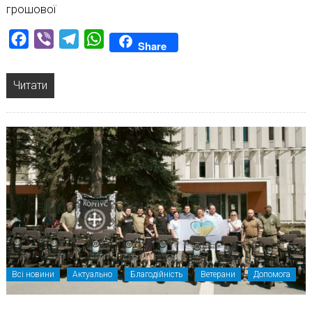
грошової
Facebook
Viber
Telegram
WhatsApp
Share
Читати
Всі новини
Актуально
Благодійність
Ветерани
Допомога