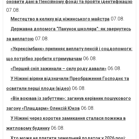
оновити дані в Пенсійному фонді та пройти ідентифікацію
07.08.
07.08.
Мистецтво в келиху від ніжинського майстра
Державна допомога “Пакунок школяра”: як звернутись
07.08.
за виплатою
«Укрексімбанк» припиняє виплату пенсій і соцдопомоги:
06.08.
що потрібно зробити отримувачам
06.08.
«Перший сніп зажинали – силу роду давали»
У Ніжині віряни відзначили Преображення Господнє та
06.08.
освятили перші плоди (відео)
«Він воював із забуттям»: загинув керівник пошукового
06.08.
загону «Плацдарм» Олексій Юков
У Ніжині через коротке замикання сталася пожежа в
06.08.
житловому будинку
Хто може не платити земельний податок у 2026 році: