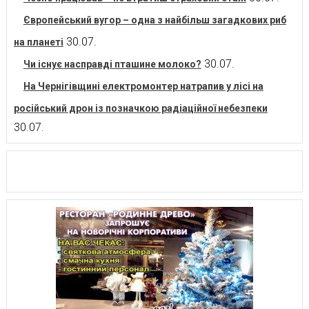
Європейський вугор – одна з найбільш загадкових риб
30.07.
на планеті
30.07.
Чи існує насправді пташине молоко?
На Чернігівщині електромонтер натрапив у лісі на
російський дрон із позначкою радіаційної небезпеки
30.07.