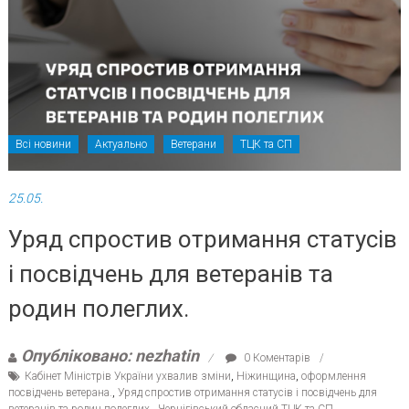
Всі новини
Актуально
Ветерани
ТЦК та СП
25.05.
Уряд спростив отримання статусів
і посвідчень для ветеранів та
родин полеглих.
Опубліковано: nezhatin
0 Коментарів
Кабінет Міністрів України ухвалив зміни
,
Ніжинщина
,
оформлення
посвідчень ветерана.
,
Уряд спростив отримання статусів і посвідчень для
ветеранів та родин полеглих.
,
Чернігівський обласний ТЦК та СП
,