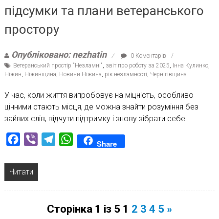
підсумки та плани ветеранського
простору
Опубліковано: nezhatin
0 Коментарів
Ветеранський простір "Незламні"
,
звіт про роботу за 2025
,
Інна Кулинко
,
Ніжин
,
Ніжинщина
,
Новини Ніжина
,
рік незламності
,
Чернігівщина
У час, коли життя випробовує на міцність, особливо
цінними стають місця, де можна знайти розуміння без
зайвих слів, відчути підтримку і знову зібрати себе
Facebook
Viber
Telegram
WhatsApp
Share
Читати
Сторінка 1 із 5
1
2
3
4
5
»