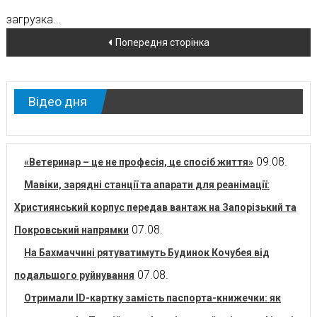
загрузка...
Навігація
Попередня сторінка
по
новинам
Відео дня
09.08.
«Ветеринар – це не професія, це спосіб життя»
Мавіки, зарядні станції та апарати для реанімації:
Християнський корпус передав вантаж на Запорізький та
07.08.
Покровський напрямки
На Бахмаччині рятуватимуть Будинок Кочубея від
07.08.
подальшого руйнування
Отримали ID-картку замість паспорта-книжечки: як