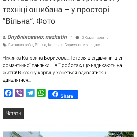
техніці ошибана – у просторі
“Вільна”. Фото
Опубліковано: nezhatin
0 Коментарів
Виставка робіт
,
Вільна
,
Катерина Борисова
,
мистецтво
Ніжинка Катерина Борисова… Історія цієї дівчини, цієї
романтичної панянки – в її роботах, що надихають на
життя! В кожну картину хочеться вдивлятися і
вдивлятися…
Facebook
Viber
Telegram
WhatsApp
Share
Читати