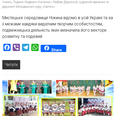
Ніжин
,
Подяки Людмилі Костенко і Любові Дорохіній
,
художній керівник та
диригент Молодіжного хору «Світич»
Мистецьке середовище Ніжина відомо в усій Україні та за
її межами завдяки видатним творчим особистостям,
подвижницька діяльність яких визначила його вектори
розвитку та подієвий
Facebook
Viber
Telegram
WhatsApp
Share
Читати