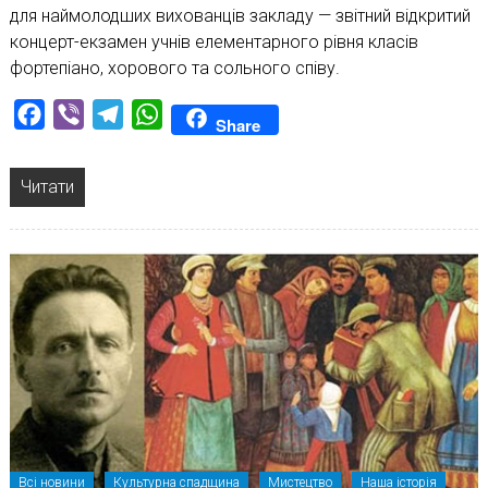
для наймолодших вихованців закладу — звітний відкритий
концерт-екзамен учнів елементарного рівня класів
фортепіано, хорового та сольного співу.
Facebook
Viber
Telegram
WhatsApp
Share
Читати
Всі новини
Культурна спадщина
Мистецтво
Наша історія