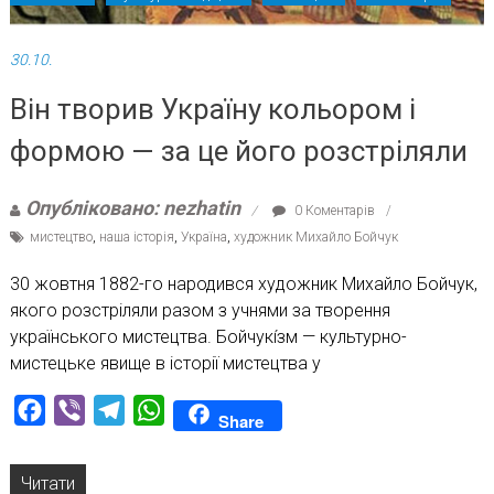
30.10.
Він творив Україну кольором і
формою — за це його розстріляли
Опубліковано: nezhatin
0 Коментарів
мистецтво
,
наша історія
,
Україна
,
художник Михайло Бойчук
30 жовтня 1882-го народився художник Михайло Бойчук,
якого розстріляли разом з учнями за творення
українського мистецтва. Бойчукі́зм — культурно-
мистецьке явище в історії мистецтва у
Facebook
Viber
Telegram
WhatsApp
Share
Читати