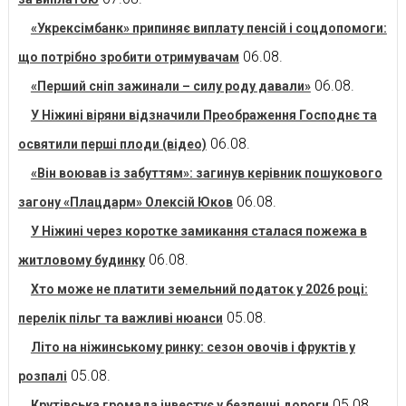
«Укрексімбанк» припиняє виплату пенсій і соцдопомоги:
06.08.
що потрібно зробити отримувачам
06.08.
«Перший сніп зажинали – силу роду давали»
У Ніжині віряни відзначили Преображення Господнє та
06.08.
освятили перші плоди (відео)
«Він воював із забуттям»: загинув керівник пошукового
06.08.
загону «Плацдарм» Олексій Юков
У Ніжині через коротке замикання сталася пожежа в
06.08.
житловому будинку
Хто може не платити земельний податок у 2026 році:
05.08.
перелік пільг та важливі нюанси
Літо на ніжинському ринку: сезон овочів і фруктів у
05.08.
розпалі
05.08.
Крутівська громада інвестує у безпечні дороги