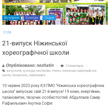
Всі новини
Культура
Соціум
12.06.
21-випуск Ніжинської
хореографічної школи
Опубліковано: nezhatin
0 Коментарів
випускний
,
культура
,
мистецтво
,
Ніжин
,
ніжинська хореографічна
школа
,
танцівники
,
хореографія
10 червня 2023 року КЗ ПМО “Ніжинська хореографічна
школа” випускає свій 21-й випуск! 19 юних, енергійних,
талановитих, творчих особистостей: Абдуллаєв Самір
Рафаельєвич Ахутіна Софія