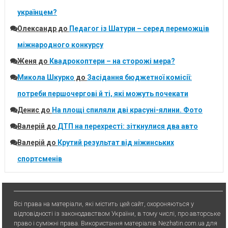
українцем?
Олександр
до
Педагог із Шатури – серед переможців
міжнародного конкурсу
Женя
до
Квадрокоптери – на сторожі мера?
Микола Шкурко
до
Засідання бюджетної комісії:
потреби першочергові й ті, які можуть почекати
Денис
до
На площі спиляли дві красуні-ялини. Фото
Валерій
до
ДТП на перехресті: зіткнулися два авто
Валерій
до
Крутий результат від ніжинських
спортсменів
Всі права на матеріали, які містить цей сайт, охороняються у
відповідності із законодавством України, в тому числі, про авторське
право і суміжні права. Використання матерiалiв Nezhatin.com.ua для