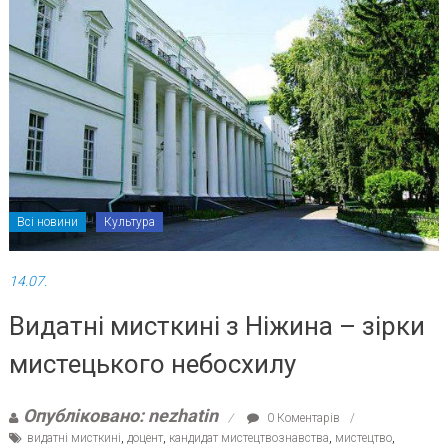
Всі новини
Культура
14.07.
Видатні мисткині з Ніжина – зірки
мистецького небосхилу
Опубліковано: nezhatin
0 Коментарів
видатні мисткині
,
доцент
,
кандидат мистецтвознавства
,
мистецтво
,