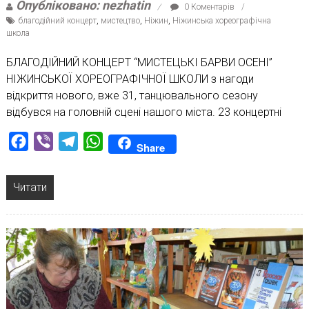
Опубліковано: nezhatin
0 Коментарів
благодійний концерт
,
мистецтво
,
Ніжин
,
Ніжинська хореографічна
школа
БЛАГОДІЙНИЙ КОНЦЕРТ “МИСТЕЦЬКІ БАРВИ ОСЕНІ”
НІЖИНСЬКОЇ ХОРЕОГРАФІЧНОЇ ШКОЛИ з нагоди
відкриття нового, вже 31, танцювального сезону
відбувся на головній сцені нашого міста. 23 концертні
Facebook
Viber
Telegram
WhatsApp
Share
Читати