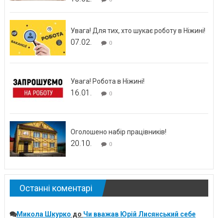
Увага! Для тих, хто шукає роботу в Ніжині!
07.02.
0
Увага! Робота в Ніжині!
16.01.
0
Оголошено набір працівників!
20.10.
0
Останні коментарі
Микола Шкурко
до
Чи вважав Юрій Лисянський себе