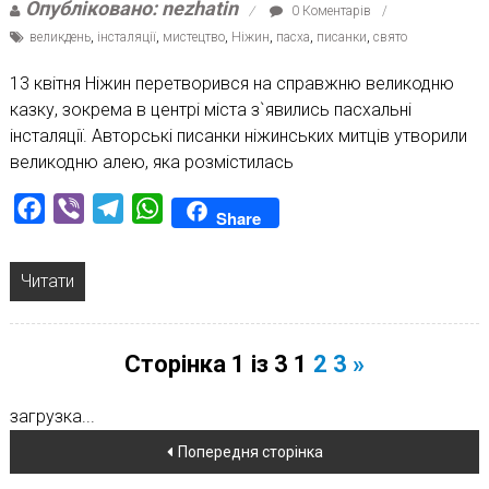
Опубліковано: nezhatin
0 Коментарів
великдень
,
інсталяції
,
мистецтво
,
Ніжин
,
пасха
,
писанки
,
свято
13 квітня Ніжин перетворився на справжню великодню
казку, зокрема в центрі міста з`явились пасхальні
інсталяції. Авторські писанки ніжинських митців утворили
великодню алею, яка розмістилась
Facebook
Viber
Telegram
WhatsApp
Share
Читати
Сторінка 1 із 3
1
2
3
»
загрузка...
Навігація
Попередня сторінка
по