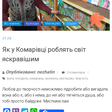
Всі новини
Культура
Мистецтво
Соціум
01.04.
Як у Комарівці роблять світ
яскравішим
Опубліковано: nezhatin
0 Коментарів
Ірина Холодняк
,
комарівка
,
малюють
,
мистецтво
,
творчість
Любов до творчості неможливо підробити або вигадати,
вона або є, або її нема, до неї або тягнеться душа, або
тобі просто байдуже. Мисткиня пані
Facebook
Viber
Telegram
WhatsApp