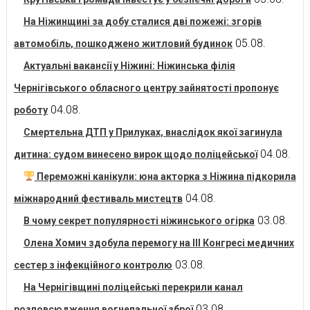
На Ніжинщині за добу сталися дві пожежі: згорів
05.08.
автомобіль, пошкоджено житловий будинок
Актуальні вакансії у Ніжині: Ніжинська філія
Чернігівського обласного центру зайнятості пропонує
04.08.
роботу
Смертельна ДТП у Прилуках, внаслідок якої загинула
04.08.
дитина: судом винесено вирок щодо поліцейської
Переможні канікули: юна акторка з Ніжина підкорила
04.08.
міжнародний фестиваль мистецтв
03.08.
В чому секрет популярності ніжинського огірка
Олена Хомич здобула перемогу на ІІІ Конгресі медичних
03.08.
сестер з інфекційного контролю
На Чернігівщині поліцейські перекрили канал
03.08.
розповсюдження вогнепальної зброї