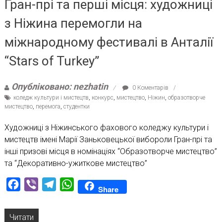
Гран-прі та перші місця: художниці
з Ніжина перемогли на
міжнародному фестивалі в Анталії
“Stars of Turkey”
Опубліковано: nezhatin
0 Коментарів
коледж культури і мистецтв
,
конкурс
,
мистецтво
,
Ніжин
,
образотворче
мистецтво
,
перемога
,
студентки
Художниці з Ніжинського фахового коледжу культури і
мистецтв імені Марії Заньковецької вибороли Гран-прі та
інші призові місця в номінаціях “Образотворче мистецтво”
та “Декоративно-ужиткове мистецтво”
Facebook
Viber
Telegram
WhatsApp
Share
Читати