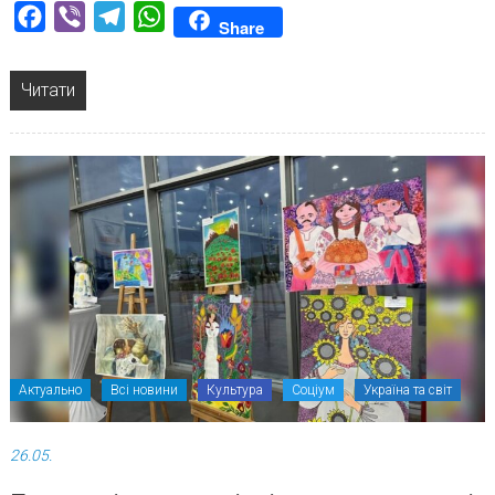
Facebook
Viber
Telegram
WhatsApp
Share
Читати
Актуально
Всі новини
Культура
Соціум
Україна та світ
26.05.