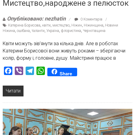
Мистецтво,народжене з пелюсток
Опубліковано: nezhatin
0 Коментарів
Катерина Борисова
,
квіти
,
мистецтво
,
Ніжин
,
Ніжинщина
,
Новини
Ніжина
,
ошібана
,
таланти
,
Україна
,
флористика
,
Чернігівщина
Квіти можуть зів’янути за кілька днів. Але в роботах
Катерини Борисової вони живуть роками – зберігаючи
колір, форму і, головне, душу. Майстриня працює в
Facebook
Viber
Telegram
WhatsApp
Share
Читати