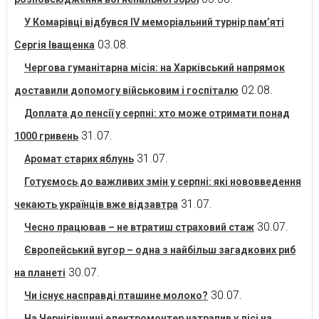
У Комарівці відбувся IV меморіальний турнір пам’яті
03.08.
Сергія Іващенка
Чергова гуманітарна місія: на Харківський напрямок
02.08.
доставили допомогу військовим і госпіталю
Доплата до пенсії у серпні: хто може отримати понад
31.07.
1000 гривень
31.07.
Аромат старих яблунь
Готуємось до важливих змін у серпні: які нововведення
31.07.
чекають українців вже відзавтра
30.07.
Чесно працював – не втратиш страховий стаж
Європейський вугор – одна з найбільш загадкових риб
30.07.
на планеті
30.07.
Чи існує насправді пташине молоко?
На Чернігівщині електромонтер натрапив у лісі на