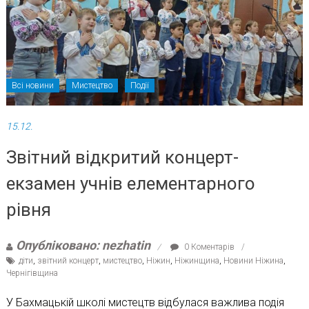
Всі новини
Мистецтво
Події
15.12.
Звітний відкритий концерт-
екзамен учнів елементарного
рівня
Опубліковано: nezhatin
0 Коментарів
діти
,
звітний концерт
,
мистецтво
,
Ніжин
,
Ніжинщина
,
Новини Ніжина
,
Чернігівщина
У Бахмацькій школі мистецтв відбулася важлива подія