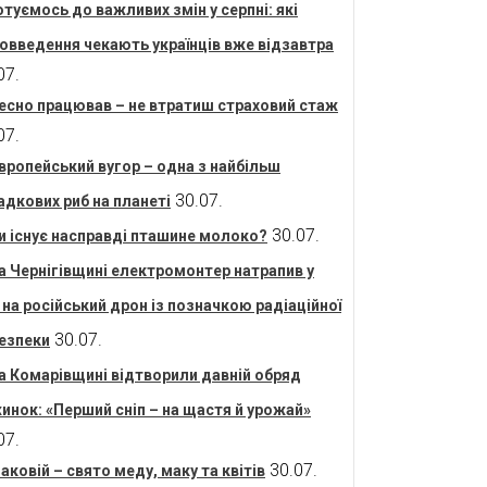
отуємось до важливих змін у серпні: які
овведення чекають українців вже відзавтра
07.
есно працював – не втратиш страховий стаж
07.
вропейський вугор – одна з найбільш
30.07.
адкових риб на планеті
30.07.
и існує насправді пташине молоко?
а Чернігівщині електромонтер натрапив у
і на російський дрон із позначкою радіаційної
30.07.
езпеки
а Комарівщині відтворили давній обряд
инок: «Перший сніп – на щастя й урожай»
07.
30.07.
аковій – свято меду, маку та квітів