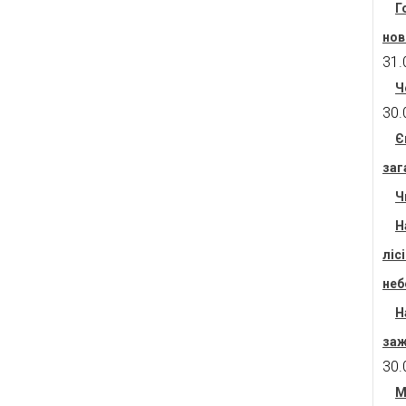
Г
нов
31.
Ч
30.
Є
заг
Ч
Н
ліс
неб
Н
заж
30.
М