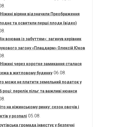
08.
 Ніжині віряни відзначили Преображення
поднє та освятили перші плоди (відео)
08.
Він воював із забуттям»: загинув керівник
укового загону «Плацдарм» Олексій Юков
08.
 Ніжині через коротке замикання сталася
06.08.
ежа в житловому будинку
то може не платити земельний податок у
6 році: перелік пільг та важливі нюанси
08.
іто на ніжинському ринку: сезон овочів і
05.08.
ктів у розпалі
рутівська громада інвестує у безпечні