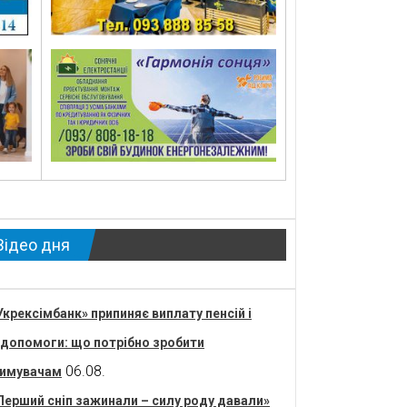
Відео дня
Укрексімбанк» припиняє виплату пенсій і
допомоги: що потрібно зробити
06.08.
имувачам
Перший сніп зажинали – силу роду давали»