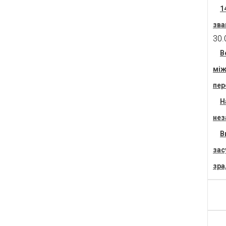
1
зва
30.
В
між
пер
Н
нез
В
зас
зра