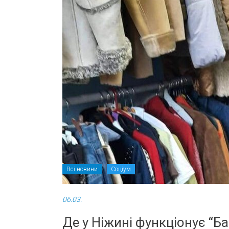
Всі новини
Соціум
06.03.
Де у Ніжині функціонує “Ба