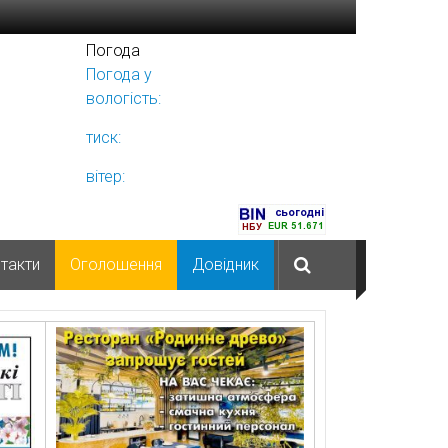
Погода
Погода у
Ніжині
вологість:
тиск:
вітер:
такти
Оголошення
Довідник