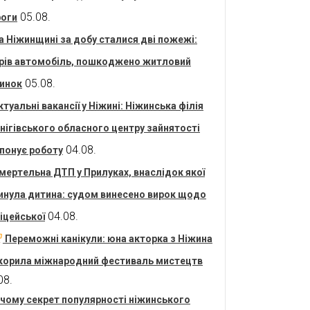
05.08.
оги
а Ніжинщині за добу сталися дві пожежі:
рів автомобіль, пошкоджено житловий
05.08.
инок
ктуальні вакансії у Ніжині: Ніжинська філія
нігівського обласного центру зайнятості
04.08.
понує роботу
мертельна ДТП у Прилуках, внаслідок якої
инула дитина: судом винесено вирок щодо
04.08.
іцейської
Переможні канікули: юна акторка з Ніжина
корила міжнародний фестиваль мистецтв
08.
 чому секрет популярності ніжинського