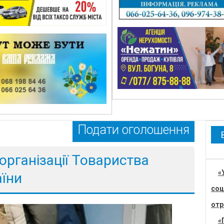
Подати оголошення
 організації Товариства
«
аїни
соц
отр
«