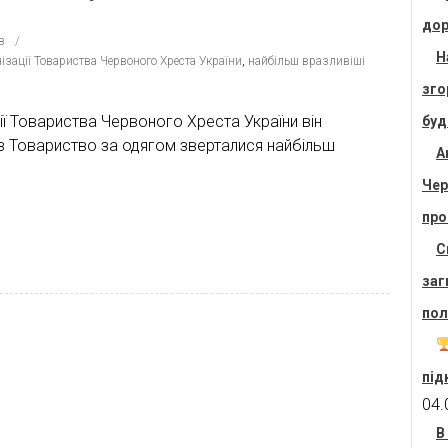
дор
в
Н
нізації Товариства Червоного Хреста України
,
найбільш вразливіші
зго
ції Товариства Червоного Хреста України він
буд
 в Товариство за одягом зверталися найбільш
А
Чер
про
С
заг
пол
під
04.
В