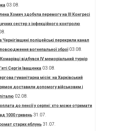
03.08.
рка
лена Хомич здобула перемогу на ІІІ Конгресі
ичних сестер з інфекційного контролю
08.
а Чернігівщині поліцейські перекрили канал
03.08.
повсюдження вогнепальної зброї
 Комарівці відбувся IV меморіальний турнір
03.08.
’яті Сергія Іващенка
ергова гуманітарна місія: на Харківський
рямок доставили допомогу військовим і
02.08.
піталю
оплата до пенсії у серпні: хто може отримати
31.07.
ад 1000 гривень
31.07.
ромат старих яблунь