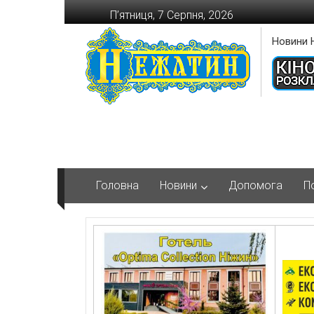
Перейти
П’ятниця, 7 Серпня, 2026
до
вмісту
Новини 
Головна
Новини
Допомога
П