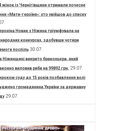
4 жінок із Чернігівщини отримали почесне
ння «Мати-героїня»: хто увійшов до списку
07.
ероніка Новик з Ніжина тріумфувала на
народних конкурсах, здобувши чотири
30.07.
емоги поспіль
а Ніжинщині викрито браконьєра, який
29.07.
аконно виловив риби на 99892 грн.
ироком суду до 15 років позбавлення волі
уджено громадянина України за державну
29.07.
ду