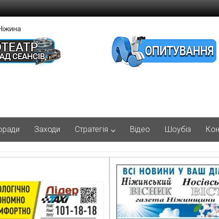
Ніжина
оради
Заходи
Стратегія
Відео
Шоубіз
Кон