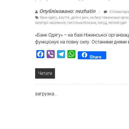
Опубліковано: nezhatin
0 Коментарі
банк одягу
,
взуття
,
дитячі речі
,
на базі Ніжинської орга
категорії населення
,
постільна білизна
,
посуд
,
теплий одяг
«Банк Одягу» – на базі Ніжинської організа
функціонує на повну силу. Останніми днями
Facebook
Viber
Telegram
WhatsApp
Share
Читати
загрузка...