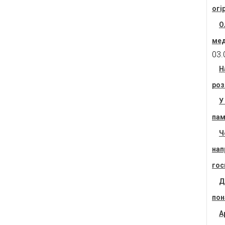
огі
О
мед
03.
Н
роз
У
пам
Ч
нап
гос
Д
пон
А