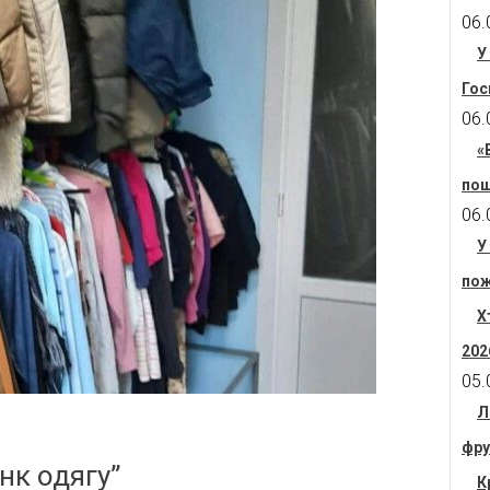
06.
У
Гос
06.
«
пош
06.
У
пож
Х
202
05.
Л
фру
нк одягу”
К