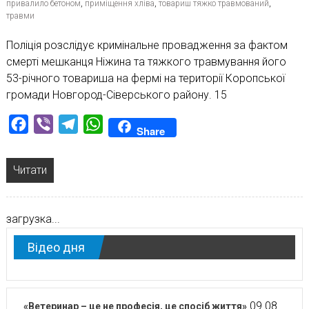
привалило бетоном
,
приміщення хліва
,
товариш тяжко травмований
,
травми
Поліція розслідує кримінальне провадження за фактом
смерті мешканця Ніжина та тяжкого травмування його
53-річного товариша на фермі на території Коропської
громади Новгород-Сіверського району. 15
Facebook
Viber
Telegram
WhatsApp
Share
Читати
загрузка...
Відео дня
09.08.
«Ветеринар – це не професія, це спосіб життя»