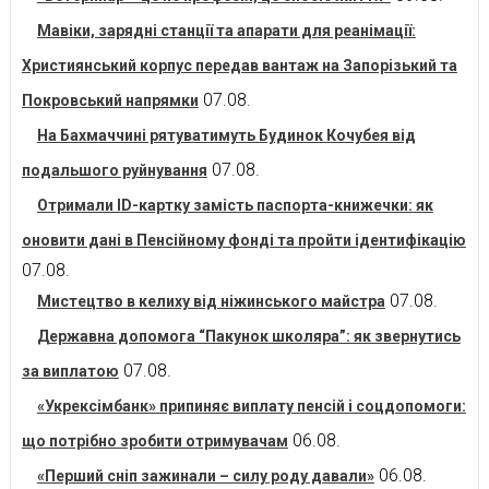
Мавіки, зарядні станції та апарати для реанімації:
Християнський корпус передав вантаж на Запорізький та
07.08.
Покровський напрямки
На Бахмаччині рятуватимуть Будинок Кочубея від
07.08.
подальшого руйнування
Отримали ID-картку замість паспорта-книжечки: як
оновити дані в Пенсійному фонді та пройти ідентифікацію
07.08.
07.08.
Мистецтво в келиху від ніжинського майстра
Державна допомога “Пакунок школяра”: як звернутись
07.08.
за виплатою
«Укрексімбанк» припиняє виплату пенсій і соцдопомоги:
06.08.
що потрібно зробити отримувачам
06.08.
«Перший сніп зажинали – силу роду давали»