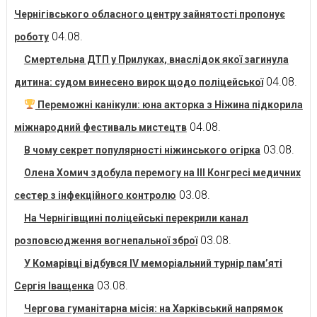
Чернігівського обласного центру зайнятості пропонує
04.08.
роботу
Смертельна ДТП у Прилуках, внаслідок якої загинула
04.08.
дитина: судом винесено вирок щодо поліцейської
Переможні канікули: юна акторка з Ніжина підкорила
04.08.
міжнародний фестиваль мистецтв
03.08.
В чому секрет популярності ніжинського огірка
Олена Хомич здобула перемогу на ІІІ Конгресі медичних
03.08.
сестер з інфекційного контролю
На Чернігівщині поліцейські перекрили канал
03.08.
розповсюдження вогнепальної зброї
У Комарівці відбувся IV меморіальний турнір пам’яті
03.08.
Сергія Іващенка
Чергова гуманітарна місія: на Харківський напрямок