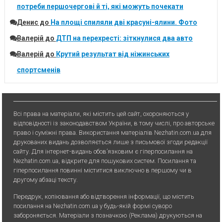
потреби першочергові й ті, які можуть почекати
Денис
до
На площі спиляли дві красуні-ялини. Фото
Валерій
до
ДТП на перехресті: зіткнулися два авто
Валерій
до
Крутий результат від ніжинських
спортсменів
Всі права на матеріали, які містить цей сайт, охороняються у
відповідності із законодавством України, в тому числі, про авторське
право і суміжні права. Використання матерiалiв Nezhatin.com.ua для
друкованих видань дозволяється лише з письмової згоди редакції
сайту. Для iнтернет-видань обов’язковим є гiперпосилання на
Nezhatin.com.ua, відкрите для пошукових систем. Посилання та
гіперпосилання повинні міститися виключно в першому чи в
другому абзаці тексту.
Передрук, копiювання або вiдтворення iнформацiї, що мiстить
посилання на Nezhatin.com.ua у будь-якiй формi суворо
забороняється. Матеріали з позначкою (Реклама) друкуються на