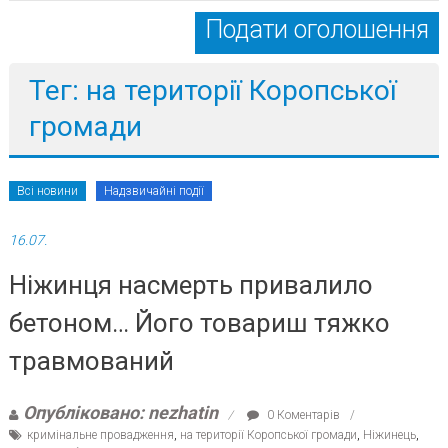
Подати оголошення
Тег: на території Коропської
громади
Всі новини
Надзвичайні події
16.07.
Ніжинця насмерть привалило
бетоном… Його товариш тяжко
травмований
Опубліковано: nezhatin
0 Коментарів
кримінальне провадження
,
на території Коропської громади
,
Ніжинець
,