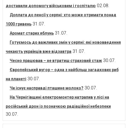
02.08.
доставили допомогу військовим і госпіталю
Доплата до пенсії у серпні: хто може отримати понад
31.07.
1000 гривень
31.07.
Аромат старих яблунь
Готуємось до важливих змін у серпні: які нововведення
31.07.
чекають українців вже відзавтра
30.07.
Чесно працював – не втратиш страховий стаж
Європейський вугор – одна з найбільш загадкових риб
30.07.
на планеті
30.07.
Чи існує насправді пташине молоко?
На Чернігівщині електромонтер натрапив у лісі на
російський дрон із позначкою радіаційної небезпеки
30.07.