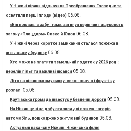
У Ніжині віряни відзначили Преображення Господнє та
06.08.
освятили перші плоди (відео)
«Він воював із забуттям»: загинув керівник пошукового
06.08.
загону «Плацдарм» Олексій Юков
У Ніжині через коротке замикання сталася пожежа в
06.08.
житловому будинку
Хто може не платити земельний податок у 2026 році:
05.08.
перелік пільг та важливі нюанси
Літо на ніжинському ринку: сезон овочів і фруктів у
05.08.
розпалі
05.08.
Крутівська громада інвестує у безпечні дороги
На Ніжинщині за добу сталися дві пожежі: згорів
05.08.
автомобіль, пошкоджено житловий будинок
Актуальні вакансії у Ніжині: Ніжинська філія