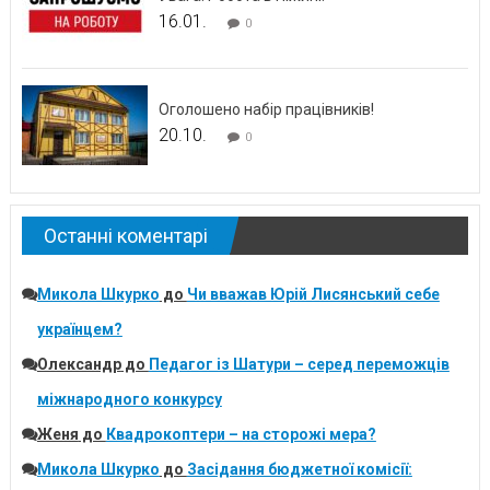
16.01.
0
Оголошено набір працівників!
20.10.
0
Останні коментарі
Микола Шкурко
до
Чи вважав Юрій Лисянський себе
українцем?
Олександр
до
Педагог із Шатури – серед переможців
міжнародного конкурсу
Женя
до
Квадрокоптери – на сторожі мера?
Микола Шкурко
до
Засідання бюджетної комісії: