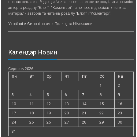
правах реклами. Редакція Nezhatin.com.ua може не розділяти позицію
авторів розділу “Блог” і “Коментарі” та не несе відповідальність за
матеріали авторів та читачів розділу “Блог” і “Коментарі”.
Українці в Європі
новини Польщі та Німеччини
Календар Новин
Серпень 2026
Пн
Вт
Ср
Чт
Пт
Сб
Нд
1
2
3
4
5
6
7
8
9
10
11
12
13
14
15
16
17
18
19
20
21
22
23
24
25
26
27
28
29
30
31